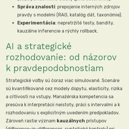
Správa znalostí
: prepojenie interných zdrojov
pravdy s modelmi (RAG, katalóg dát, taxonómie).
Experimentácia
: nepretržité testy, bandity,
kauzálne inferencie a rýchly rollback.
AI a strategické
rozhodovanie: od názorov
k pravdepodobnostiam
Strategické voľby sú čoraz viac simulované. Scenáre
sú kvantifikované cez modely dopytu, elasticity, rizika
a citlivosti na vstupy. Manažérska kompetencia sa
presúva k interpretácii neistoty, práci s intervalmi a k
rozhodovaniu s explicitným uvedením predpokladov.
Zároveň rastie význam
kauzálnych
prístupov
(difference-in-differences, syntetické kontroly) pri