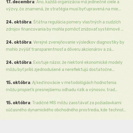
17. decembra
:
Áno, každá organizácia má jedinečné ciele a
výzvy, čo znamená, že stratégia musí byť upravená na mie...
24. októbra
:
Štátna regulácia pomery vlastných a cudzích
zdrojov financovania by mohla pomôcť znižovať systémové ...
24. októbra
:
Verejné zverejňovanie výsledkov diagnostiky by
mohlo zvýšiť transparentnosť a dôveru akcionárov a zá...
24. októbra
:
Existuje názor, že niektoré ekonomické modely
môžu byť príliš zjednodušené a nereflektujú dostatočne...
15. októbra
:
Aj keď inovácie v metodológiách hodnotenia
môžu prispieť k presnejšiemu odhadu rizík a výnosov, trad...
15. októbra
:
Tradičné MIS môžu zaostávať za požiadavkami
súčasného dynamického obchodného prostredia, kde technol...