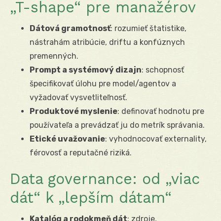
„T-shape“ pre manažérov
Dátová gramotnosť
: rozumieť štatistike,
nástrahám atribúcie, driftu a konfúznych
premenných.
Prompt a systémový dizajn
: schopnosť
špecifikovať úlohu pre model/agentov a
vyžadovať vysvetliteľnosť.
Produktové myslenie
: definovať hodnotu pre
používateľa a prevádzať ju do metrík správania.
Etické uvažovanie
: vyhodnocovať externality,
férovosť a reputačné riziká.
Data governance: od „viac
dát“ k „lepším dátam“
Katalóg a rodokmeň dát
: zdroje,