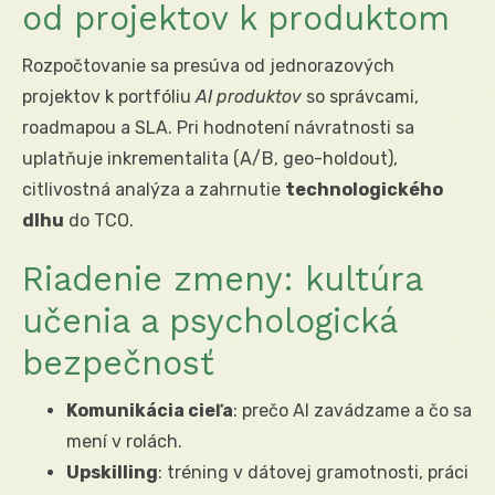
od projektov k produktom
Rozpočtovanie sa presúva od jednorazových
projektov k portfóliu
AI produktov
so správcami,
roadmapou a SLA. Pri hodnotení návratnosti sa
uplatňuje inkrementalita (A/B, geo-holdout),
citlivostná analýza a zahrnutie
technologického
dlhu
do TCO.
Riadenie zmeny: kultúra
učenia a psychologická
bezpečnosť
Komunikácia cieľa
: prečo AI zavádzame a čo sa
mení v rolách.
Upskilling
: tréning v dátovej gramotnosti, práci