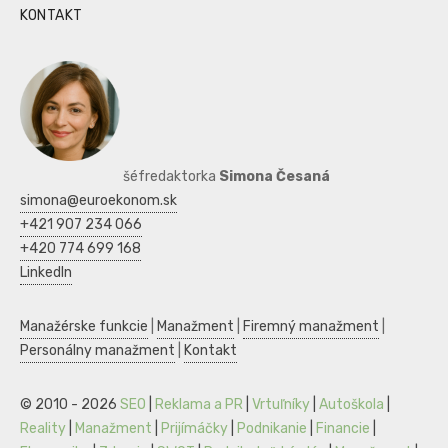
KONTAKT
šéfredaktorka
Simona Česaná
simona@euroekonom.sk
+421 907 234 066
+420 774 699 168
LinkedIn
Manažérske funkcie
|
Manažment
|
Firemný manažment
|
Personálny manažment
|
Kontakt
© 2010 - 2026
SEO
|
Reklama a PR
|
Vrtuľníky
|
Autoškola
|
Reality
|
Manažment
|
Prijímáčky
|
Podnikanie
|
Financie
|