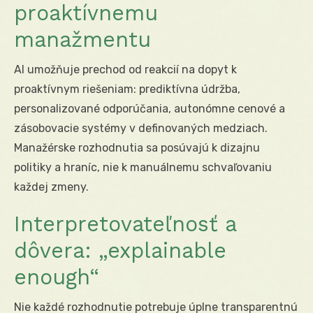
proaktívnemu
manažmentu
AI umožňuje prechod od reakcií na dopyt k
proaktívnym riešeniam: prediktívna údržba,
personalizované odporúčania, autonómne cenové a
zásobovacie systémy v definovaných medziach.
Manažérske rozhodnutia sa posúvajú k dizajnu
politiky a hraníc, nie k manuálnemu schvaľovaniu
každej zmeny.
Interpreto­vateľnosť a
dôvera: „explainable
enough“
Nie každé rozhodnutie potrebuje úplne transparentnú