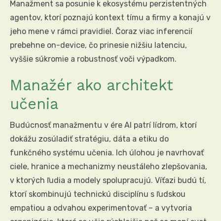
Manažment sa posunie k ekosystému perzistentných
agentov, ktorí poznajú kontext tímu a firmy a konajú v
jeho mene v rámci pravidiel. Čoraz viac inferencií
prebehne on-device, čo prinesie nižšiu latenciu,
vyššie súkromie a robustnosť voči výpadkom.
Manažér ako architekt
učenia
Budúcnosť manažmentu v ére AI patrí lídrom, ktorí
dokážu zosúladiť stratégiu, dáta a etiku do
funkčného systému učenia. Ich úlohou je navrhovať
ciele, hranice a mechanizmy neustáleho zlepšovania,
v ktorých ľudia a modely spolupracujú. Víťazi budú tí,
ktorí skombinujú technickú disciplínu s ľudskou
empatiou a odvahou experimentovať – a vytvoria