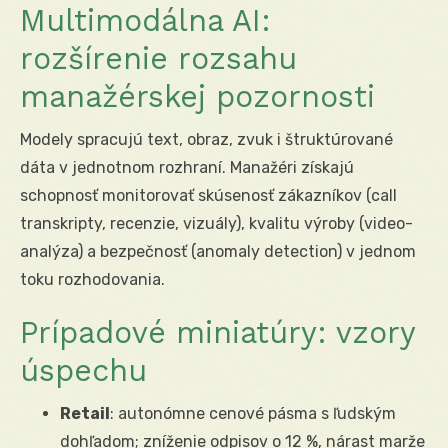
Multimodálna AI:
rozšírenie rozsahu
manažérskej pozornosti
Modely spracujú text, obraz, zvuk i štruktúrované
dáta v jednotnom rozhraní. Manažéri získajú
schopnosť monitorovať skúsenosť zákazníkov (call
transkripty, recenzie, vizuály), kvalitu výroby (video-
analýza) a bezpečnosť (anomaly detection) v jednom
toku rozhodovania.
Prípadové miniatúry: vzory
úspechu
Retail
: autonómne cenové pásma s ľudským
dohľadom; zníženie odpisov o 12 %, nárast marže