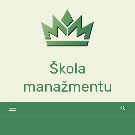
Skip
to
content
Škola
manažmentu