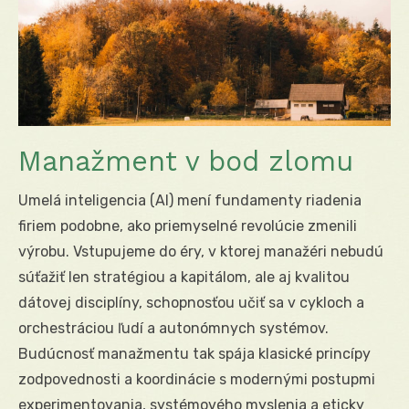
Manažment v bod zlomu
Umelá inteligencia (AI) mení fundamenty riadenia
firiem podobne, ako priemyselné revolúcie zmenili
výrobu. Vstupujeme do éry, v ktorej manažéri nebudú
súťažiť len stratégiou a kapitálom, ale aj kvalitou
dátovej disciplíny, schopnosťou učiť sa v cykloch a
orchestráciou ľudí a autonómnych systémov.
Budúcnosť manažmentu tak spája klasické princípy
zodpovednosti a koordinácie s modernými postupmi
experimentovania, systémového myslenia a eticky