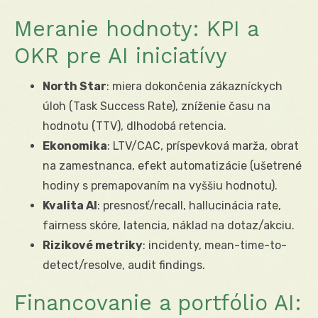
Meranie hodnoty: KPI a
OKR pre AI iniciatívy
North Star
: miera dokončenia zákazníckych
úloh (Task Success Rate), zníženie času na
hodnotu (TTV), dlhodobá retencia.
Ekonomika
: LTV/CAC, príspevková marža, obrat
na zamestnanca, efekt automatizácie (ušetrené
hodiny s premapovaním na vyššiu hodnotu).
Kvalita AI
: presnosť/recall, hallucinácia rate,
fairness skóre, latencia, náklad na dotaz/akciu.
Rizikové metriky
: incidenty, mean-time-to-
detect/resolve, audit findings.
Financovanie a portfólio AI: