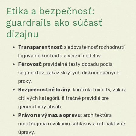
Etika a bezpečnosť:
guardrails ako súčasť
dizajnu
Transparentnosť
: sledovateľnosť rozhodnutí,
logovanie kontextu a verzií modelov.
Férovosť
: pravidelné testy dopadu podľa
segmentov, zákaz skrytých diskriminačných
proxy.
Bezpečnostné brány
: kontrola toxicity, zákaz
citlivých kategórií, filtračné pravidlá pre
generatívny obsah.
Právo na výmaz a opravu
: architektúra
umožňujúca revokáciu súhlasov a retroaktívne
úpravy.