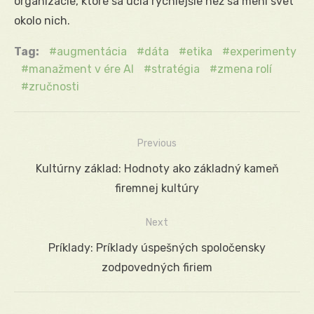
organizácie, ktoré sa učia rýchlejšie než sa mení svet
okolo nich.
Tag:
augmentácia
dáta
etika
experimenty
manažment v ére AI
stratégia
zmena rolí
zručnosti
Previous
Navigácia
Previous
Kultúrny základ: Hodnoty ako základný kameň
v
post:
firemnej kultúry
článku
Next
Next
Príklady: Príklady úspešných spoločensky
post:
zodpovedných firiem