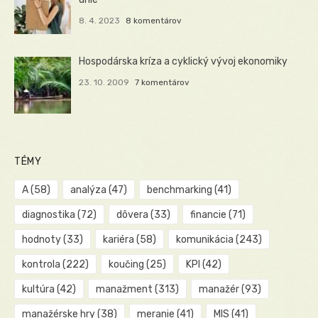
8. 4. 2023
8 komentárov
Hospodárska kríza a cyklický vývoj ekonomiky
23. 10. 2009
7 komentárov
TÉMY
A
(58)
analýza
(47)
benchmarking
(41)
diagnostika
(72)
dôvera
(33)
financie
(71)
hodnoty
(33)
kariéra
(58)
komunikácia
(243)
kontrola
(222)
koučing
(25)
KPI
(42)
kultúra
(42)
manažment
(313)
manažér
(93)
manažérske hry
(38)
meranie
(41)
MIS
(41)