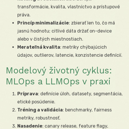
transformácie, kvalita, vlastníctvo a prístupové
práva.
Princíp minimalizácie
: zbierať len to, čo má
jasnú hodnotu; citlivé dáta držať on-device
alebo v čistých miestnostiach.
Merateľná kvalita
: metriky chýbajúcich
údajov, outlierov, latencie, konzistencie definícií.
Modelový životný cyklus:
MLOps a LLMOps v praxi
Príprava
: definície úloh, datasety, segmentácia,
etické posúdenie.
Tréning a validácia
: benchmarky, fairness
metriky, robustnosť.
Nasadenie
: canary release, feature flagy,