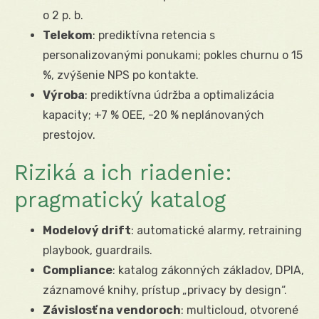
o 2 p. b.
Telekom
: prediktívna retencia s
personalizovanými ponukami; pokles churnu o 15
%, zvýšenie NPS po kontakte.
Výroba
: prediktívna údržba a optimalizácia
kapacity; +7 % OEE, -20 % neplánovaných
prestojov.
Riziká a ich riadenie:
pragmatický katalog
Modelový drift
: automatické alarmy, retraining
playbook, guardrails.
Compliance
: katalog zákonných základov, DPIA,
záznamové knihy, prístup „privacy by design“.
Závislosť na vendoroch
: multicloud, otvorené