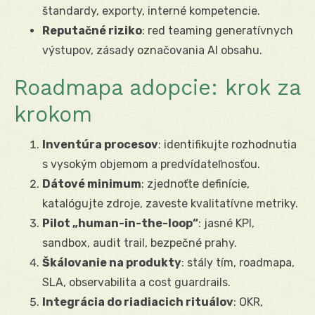
štandardy, exporty, interné kompetencie.
Reputačné riziko
: red teaming generatívnych
výstupov, zásady označovania AI obsahu.
Roadmapa adopcie: krok za
krokom
Inventúra procesov
: identifikujte rozhodnutia
s vysokým objemom a predvídateľnosťou.
Dátové minimum
: zjednoťte definície,
katalógujte zdroje, zaveste kvalitatívne metriky.
Pilot „human-in-the-loop“
: jasné KPI,
sandbox, audit trail, bezpečné prahy.
Škálovanie na produkty
: stály tím, roadmapa,
SLA, observabilita a cost guardrails.
Integrácia do riadiacich rituálov
: OKR,