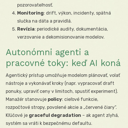
pozorovateľnosť.
Monitoring
: drift, výkon, incidenty, spätná
slučka na dáta a pravidlá.
Revízia
: periodické audity, dokumentácia,
verzovanie a dekomisionovanie modelov.
Autonómni agenti a
pracovné toky: keď AI koná
Agentický prístup umožňuje modelom plánovať, volať
nástroje a vykonávať kroky (napr. vypracovať draft
ponuky, upraviť ceny v limitoch, spustiť experiment).
Manažér stanovuje
policy
: cieľové funkcie,
rozpočtové stropy, povolené akcie a „červené čiary“.
Kľúčové je
graceful degradation
– ak agent zlyhá,
systém sa vráti k bezpečnému defaultu.