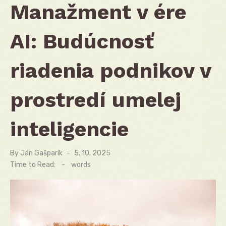
Manažment v ére
AI: Budúcnosť
riadenia podnikov v
prostredí umelej
inteligencie
By
Ján Gašparík
Posted
5. 10. 2025
on
Time to Read:
-
words