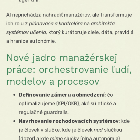
AI neprichádza nahradiť manažérov, ale transformuje
ich rolu z
plánovača a kontrolóra
na
architekta
systémov učenia
, ktorý kurátoruje ciele, dáta, pravidlá
a hranice autonómie.
Nové jadro manažérskej
práce: orchestrovanie ľudí,
modelov a procesov
Definovanie zámeru a obmedzení
: čo
optimalizujeme (KPI/OKR), aké sú etické a
regulačné guardrails.
Navrhovanie rozhodovacích systémov
: kde
je človek v slučke, kde je človek
nad
slučkou
(dozor) a kde
mimo
slučky (plná autonómia).