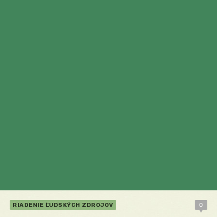
RIADENIE ĽUDSKÝCH ZDROJOV
0