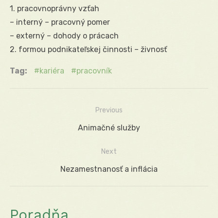
1. pracovnoprávny vzťah
– interný – pracovný pomer
– externý – dohody o prácach
2. formou podnikateľskej činnosti – živnosť
Tag:
kariéra
pracovník
Previous
Navigácia
Previous
Animačné služby
v
post:
Next
článku
Next
Nezamestnanosť a inflácia
post:
Poradňa