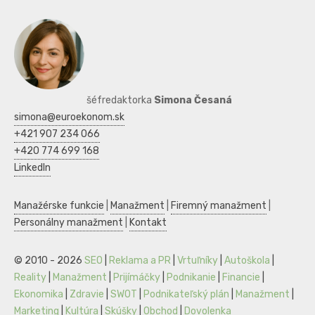
šéfredaktorka
Simona Česaná
simona@euroekonom.sk
+421 907 234 066
+420 774 699 168
LinkedIn
Manažérske funkcie
|
Manažment
|
Firemný manažment
|
Personálny manažment
|
Kontakt
© 2010 - 2026
SEO
|
Reklama a PR
|
Vrtuľníky
|
Autoškola
|
Reality
|
Manažment
|
Prijímáčky
|
Podnikanie
|
Financie
|
Ekonomika
|
Zdravie
|
SWOT
|
Podnikateľský plán
|
Manažment
|
Marketing
|
Kultúra
|
Skúšky
|
Obchod
|
Dovolenka