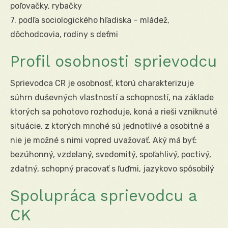
poľovačky, rybačky
7. podľa sociologického hľadiska – mládež,
dôchodcovia, rodiny s deťmi
Profil osobnosti sprievodcu
Sprievodca CR je osobnosť, ktorú charakterizuje
súhrn duševných vlastností a schopností, na základe
ktorých sa pohotovo rozhoduje, koná a rieši vzniknuté
situácie, z ktorých mnohé sú jednotlivé a osobitné a
nie je možné s nimi vopred uvažovať. Aký má byť:
bezúhonný, vzdelaný, svedomitý, spoľahlivý, poctivý,
zdatný, schopný pracovať s ľuďmi, jazykovo spôsobilý
Spolupráca sprievodcu a
CK