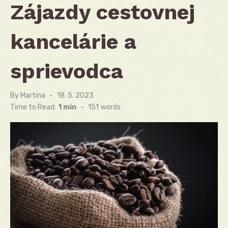
Zájazdy cestovnej
kancelárie a
sprievodca
By
Martina
Posted
18. 5. 2023
on
Time to Read:
1 min
-
151
words