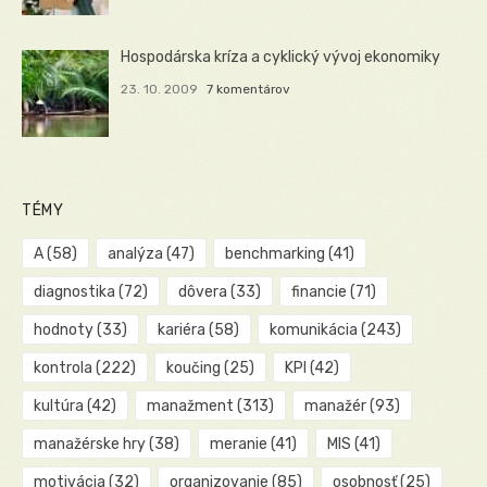
Hospodárska kríza a cyklický vývoj ekonomiky
23. 10. 2009
7 komentárov
TÉMY
A
(58)
analýza
(47)
benchmarking
(41)
diagnostika
(72)
dôvera
(33)
financie
(71)
hodnoty
(33)
kariéra
(58)
komunikácia
(243)
kontrola
(222)
koučing
(25)
KPI
(42)
kultúra
(42)
manažment
(313)
manažér
(93)
manažérske hry
(38)
meranie
(41)
MIS
(41)
motivácia
(32)
organizovanie
(85)
osobnosť
(25)