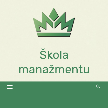
Skip
to
content
Škola
manažmentu