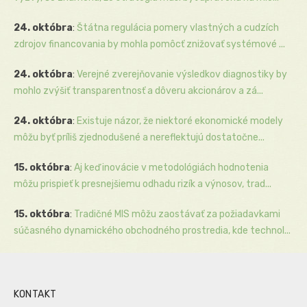
24. októbra
:
Štátna regulácia pomery vlastných a cudzích
zdrojov financovania by mohla pomôcť znižovať systémové ...
24. októbra
:
Verejné zverejňovanie výsledkov diagnostiky by
mohlo zvýšiť transparentnosť a dôveru akcionárov a zá...
24. októbra
:
Existuje názor, že niektoré ekonomické modely
môžu byť príliš zjednodušené a nereflektujú dostatočne...
15. októbra
:
Aj keď inovácie v metodológiách hodnotenia
môžu prispieť k presnejšiemu odhadu rizík a výnosov, trad...
15. októbra
:
Tradičné MIS môžu zaostávať za požiadavkami
súčasného dynamického obchodného prostredia, kde technol...
KONTAKT