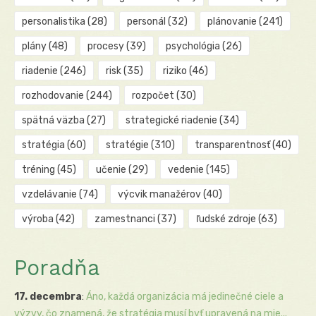
personalistika
(28)
personál
(32)
plánovanie
(241)
plány
(48)
procesy
(39)
psychológia
(26)
riadenie
(246)
risk
(35)
riziko
(46)
rozhodovanie
(244)
rozpočet
(30)
spätná väzba
(27)
strategické riadenie
(34)
stratégia
(60)
stratégie
(310)
transparentnosť
(40)
tréning
(45)
učenie
(29)
vedenie
(145)
vzdelávanie
(74)
výcvik manažérov
(40)
výroba
(42)
zamestnanci
(37)
ľudské zdroje
(63)
Poradňa
17. decembra
:
Áno, každá organizácia má jedinečné ciele a
výzvy, čo znamená, že stratégia musí byť upravená na mie...