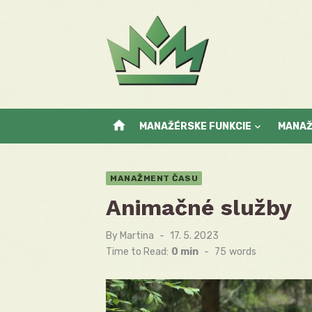
Skip
to
content
home
MANAŽÉRSKE FUNKCIE
MANA
MANAŽMENT ČASU
Animačné služby
By
Martina
Posted
17. 5. 2023
on
Time to Read:
0 min
-
75
words