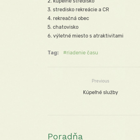
2. kúpeľné stredisko
3. stredisko rekreácie a CR
4. rekreačná obec
5. chatovisko
6. výletné miesto s atraktivitami
Tag:
riadenie času
Previous
Navigácia
Previous
Kúpeľné služby
v
post:
článku
Poradňa