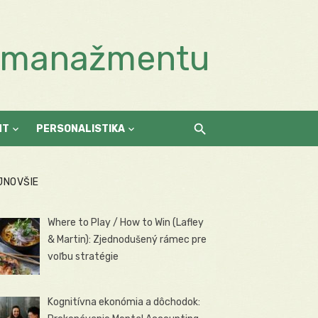
a manažmentu
NT
PERSONALISTIKA
JNOVŠIE
Where to Play / How to Win (Lafley
& Martin): Zjednodušený rámec pre
voľbu stratégie
Kognitívna ekonómia a dôchodok: