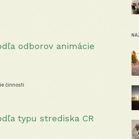
NA
odľa odborov animácie
ie činnosti
dľa typu strediska CR