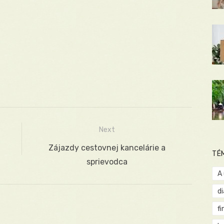
Next
Next
Zájazdy cestovnej kancelárie a
TÉ
post:
sprievodca
A
d
fi