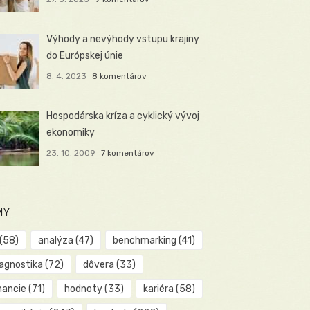
Výhody a nevýhody vstupu krajiny
do Európskej únie
8. 4. 2023
8 komentárov
Hospodárska kríza a cyklický vývoj
ekonomiky
23. 10. 2009
7 komentárov
MY
(58)
analýza
(47)
benchmarking
(41)
iagnostika
(72)
dôvera
(33)
nancie
(71)
hodnoty
(33)
kariéra
(58)