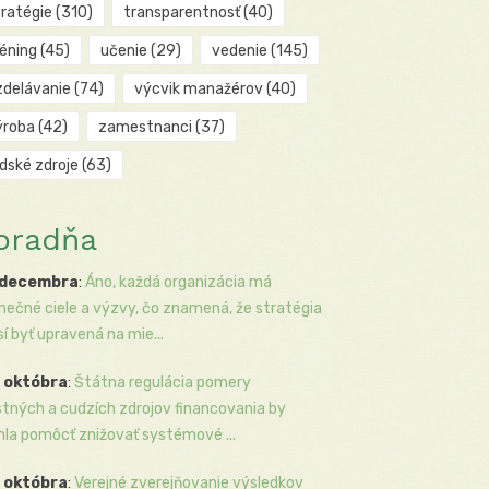
tratégie
(310)
transparentnosť
(40)
réning
(45)
učenie
(29)
vedenie
(145)
zdelávanie
(74)
výcvik manažérov
(40)
ýroba
(42)
zamestnanci
(37)
udské zdroje
(63)
oradňa
 decembra
:
Áno, každá organizácia má
inečné ciele a výzvy, čo znamená, že stratégia
í byť upravená na mie...
 októbra
:
Štátna regulácia pomery
stných a cudzích zdrojov financovania by
la pomôcť znižovať systémové ...
 októbra
:
Verejné zverejňovanie výsledkov