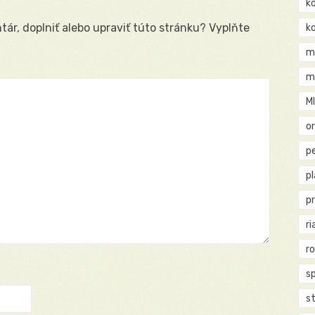
k
ár, doplniť alebo upraviť túto stránku? Vyplňte
k
m
m
M
o
pe
p
p
ri
r
s
st