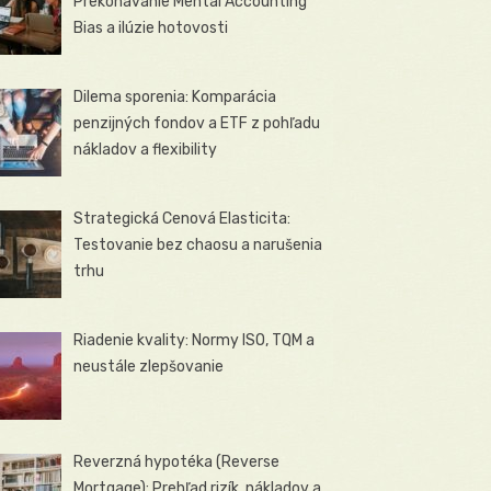
Prekonávanie Mental Accounting
Bias a ilúzie hotovosti
Dilema sporenia: Komparácia
penzijných fondov a ETF z pohľadu
nákladov a flexibility
Strategická Cenová Elasticita:
Testovanie bez chaosu a narušenia
trhu
Riadenie kvality: Normy ISO, TQM a
neustále zlepšovanie
Reverzná hypotéka (Reverse
Mortgage): Prehľad rizík, nákladov a