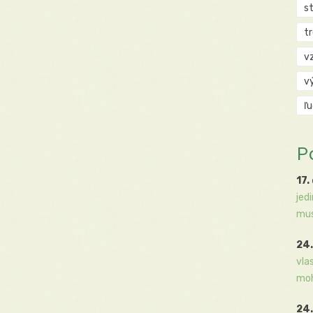
s
t
v
v
ľ
P
17.
jed
mus
24.
vla
moh
24.