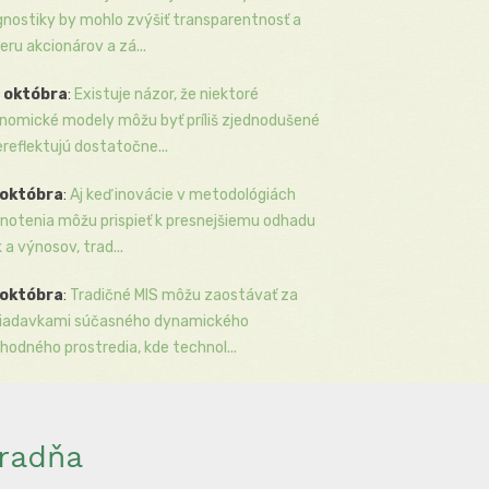
gnostiky by mohlo zvýšiť transparentnosť a
eru akcionárov a zá...
 októbra
:
Existuje názor, že niektoré
nomické modely môžu byť príliš zjednodušené
ereflektujú dostatočne...
 októbra
:
Aj keď inovácie v metodológiách
notenia môžu prispieť k presnejšiemu odhadu
k a výnosov, trad...
 októbra
:
Tradičné MIS môžu zaostávať za
iadavkami súčasného dynamického
hodného prostredia, kde technol...
radňa