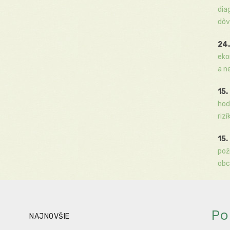
dia
dôv
24.
eko
a n
15.
hod
rizí
15.
pož
obc
Po
NAJNOVŠIE