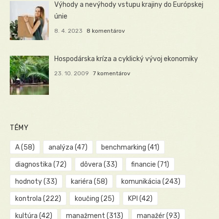
Výhody a nevýhody vstupu krajiny do Európskej
únie
8. 4. 2023
8 komentárov
Hospodárska kríza a cyklický vývoj ekonomiky
23. 10. 2009
7 komentárov
TÉMY
A
(58)
analýza
(47)
benchmarking
(41)
diagnostika
(72)
dôvera
(33)
financie
(71)
hodnoty
(33)
kariéra
(58)
komunikácia
(243)
kontrola
(222)
koučing
(25)
KPI
(42)
kultúra
(42)
manažment
(313)
manažér
(93)