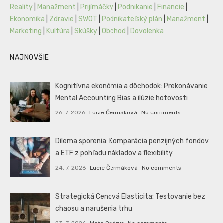
Reality
|
Manažment
|
Prijímáčky
|
Podnikanie
|
Financie
|
Ekonomika
|
Zdravie
|
SWOT
|
Podnikateľský plán
|
Manažment
|
Marketing
|
Kultúra
|
Skúšky
|
Obchod
|
Dovolenka
NAJNOVŠIE
Kognitívna ekonómia a dôchodok: Prekonávanie
Mental Accounting Bias a ilúzie hotovosti
26. 7. 2026
Lucie Čermáková
No comments
Dilema sporenia: Komparácia penzijných fondov
a ETF z pohľadu nákladov a flexibility
24. 7. 2026
Lucie Čermáková
No comments
Strategická Cenová Elasticita: Testovanie bez
chaosu a narušenia trhu