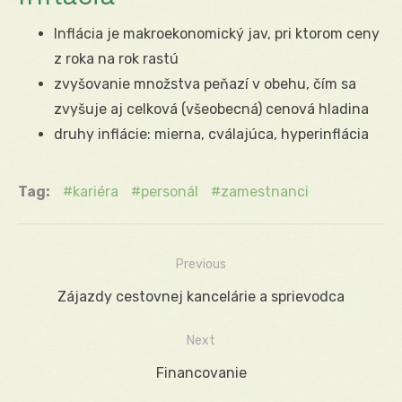
Inflácia je makroekonomický jav, pri ktorom ceny
z roka na rok rastú
zvyšovanie množstva peňazí v obehu, čím sa
zvyšuje aj celková (všeobecná) cenová hladina
druhy inflácie: mierna, cválajúca, hyperinflácia
Tag:
kariéra
personál
zamestnanci
Previous
Navigácia
Previous
Zájazdy cestovnej kancelárie a sprievodca
v
post:
Next
článku
Next
Financovanie
post: