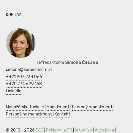
KONTAKT
šéfredaktorka
Simona Česaná
simona@euroekonom.sk
+421 907 234 066
+420 774 699 168
LinkedIn
Manažérske funkcie
|
Manažment
|
Firemný manažment
|
Personálny manažment
|
Kontakt
© 2010 - 2026
SEO
|
Reklama a PR
|
Vrtuľníky
|
Autoškola
|