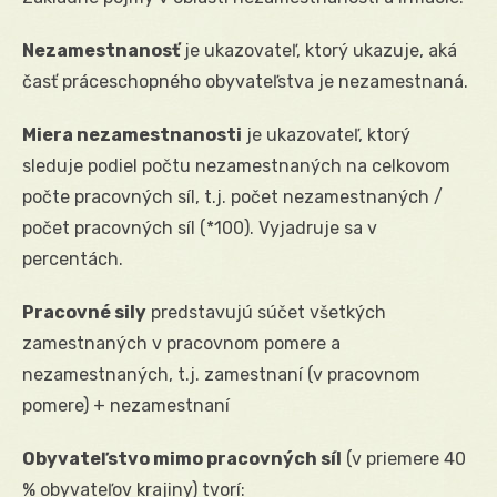
Nezamestnanosť
je ukazovateľ, ktorý ukazuje, aká
časť práceschopného obyvateľstva je nezamestnaná.
Miera nezamestnanosti
je ukazovateľ, ktorý
sleduje podiel počtu nezamestnaných na celkovom
počte pracovných síl, t.j. počet nezamestnaných /
počet pracovných síl (*100). Vyjadruje sa v
percentách.
Pracovné sily
predstavujú súčet všetkých
zamestnaných v pracovnom pomere a
nezamestnaných, t.j. zamestnaní (v pracovnom
pomere) + nezamestnaní
Obyvateľstvo mimo pracovných síl
(v priemere 40
% obyvateľov krajiny) tvorí: