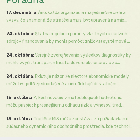
17. decembra
:
Áno, každá organizácia má jedinečné ciele a
výzvy, čo znamená, že stratégia musí byť upravená na mie...
24. októbra
:
Štátna regulácia pomery vlastných a cudzích
zdrojov financovania by mohla pomôcť znižovať systémové ...
24. októbra
:
Verejné zverejňovanie výsledkov diagnostiky by
mohlo zvýšiť transparentnosť a dôveru akcionárov a zá...
24. októbra
:
Existuje názor, že niektoré ekonomické modely
môžu byť príliš zjednodušené a nereflektujú dostatočne...
15. októbra
:
Aj keď inovácie v metodológiách hodnotenia
môžu prispieť k presnejšiemu odhadu rizík a výnosov, trad...
15. októbra
:
Tradičné MIS môžu zaostávať za požiadavkami
súčasného dynamického obchodného prostredia, kde technol...