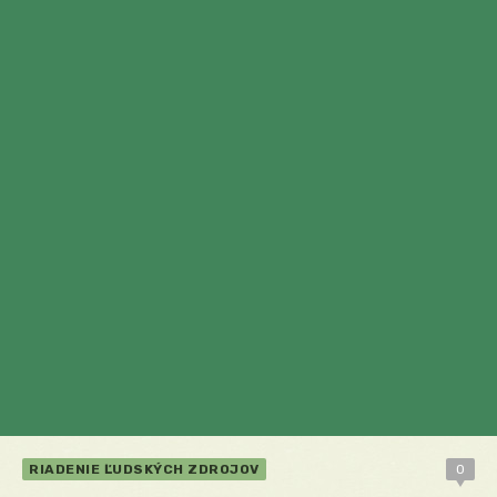
RIADENIE ĽUDSKÝCH ZDROJOV
0