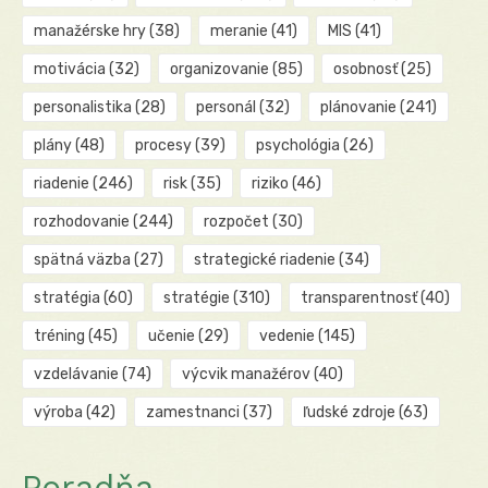
manažérske hry
(38)
meranie
(41)
MIS
(41)
motivácia
(32)
organizovanie
(85)
osobnosť
(25)
personalistika
(28)
personál
(32)
plánovanie
(241)
plány
(48)
procesy
(39)
psychológia
(26)
riadenie
(246)
risk
(35)
riziko
(46)
rozhodovanie
(244)
rozpočet
(30)
spätná väzba
(27)
strategické riadenie
(34)
stratégia
(60)
stratégie
(310)
transparentnosť
(40)
tréning
(45)
učenie
(29)
vedenie
(145)
vzdelávanie
(74)
výcvik manažérov
(40)
výroba
(42)
zamestnanci
(37)
ľudské zdroje
(63)
Poradňa