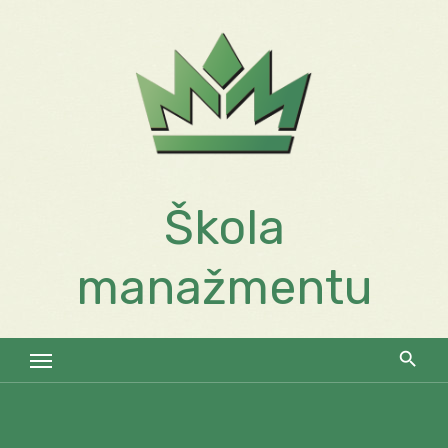
Skip
to
content
Škola
manažmentu