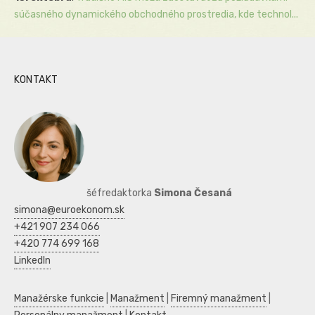
súčasného dynamického obchodného prostredia, kde technol...
KONTAKT
šéfredaktorka
Simona Česaná
simona@euroekonom.sk
+421 907 234 066
+420 774 699 168
LinkedIn
Manažérske funkcie
|
Manažment
|
Firemný manažment
|