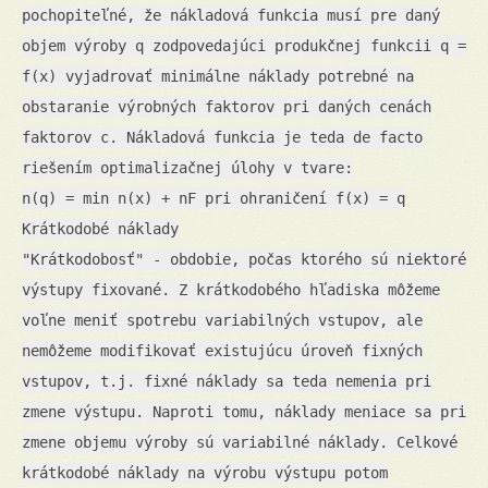
pochopiteľné, že nákladová funkcia musí pre daný
objem výroby q zodpovedajúci produkčnej funkcii q =
f(x) vyjadrovať minimálne náklady potrebné na
obstaranie výrobných faktorov pri daných cenách
faktorov c. Nákladová funkcia je teda de facto
riešením optimalizačnej úlohy v tvare:
n(q) = min n(x) + nF pri ohraničení f(x) = q
Krátkodobé náklady
"Krátkodobosť" - obdobie, počas ktorého sú niektoré
výstupy fixované. Z krátkodobého hľadiska môžeme
voľne meniť spotrebu variabilných vstupov, ale
nemôžeme modifikovať existujúcu úroveň fixných
vstupov, t.j. fixné náklady sa teda nemenia pri
zmene výstupu. Naproti tomu, náklady meniace sa pri
zmene objemu výroby sú variabilné náklady. Celkové
krátkodobé náklady na výrobu výstupu potom