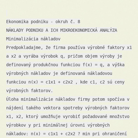
Ekonomika podniku - okruh č. 8
NÁKLADY PODNIKU A ICH MIKROEKONOMICKÁ ANALÝZA
Minimalizácia nákladov
Predpokladajme, že firma používa výrobné faktory x1
a x2 a vyrába výrobok q, pričom objem výroby je
definovaný produkčnou funkciou f(x) = q, a výška
výrobných nákladov je definovaná nákladovou
funkciou n(x) = c1x1 + c2x2 , kde c1, c2 sú ceny
výrobných faktorov.
Úloha minimalizácie nákladov firmy potom spočíva v
nájdení takého vektora spotreby výrobných faktorov
x1, x2, ktorý umožňuje vyrobiť požadované množstvo
výrobkov y pri minimálnej úrovni výrobných
nákladov: n(x) = c1x1 + c2x2 ? min pri ohraničení