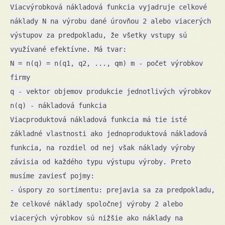
Viacvýrobková nákladová funkcia vyjadruje celkové
náklady N na výrobu dané úrovňou 2 alebo viacerých
výstupov za predpokladu, že všetky vstupy sú
využívané efektívne. Má tvar:
N = n(q) = n(q1, q2, ..., qm) m - počet výrobkov
firmy
q - vektor objemov produkcie jednotlivých výrobkov
n(q) - nákladová funkcia
Viacproduktová nákladová funkcia má tie isté
základné vlastnosti ako jednoproduktová nákladová
funkcia, na rozdiel od nej však náklady výroby
závisia od každého typu výstupu výroby. Preto
musíme zaviesť pojmy:
- úspory zo sortimentu: prejavia sa za predpokladu,
že celkové náklady spoločnej výroby 2 alebo
viacerých výrobkov sú nižšie ako náklady na