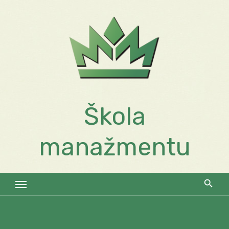
Skip
to
content
Škola
manažmentu