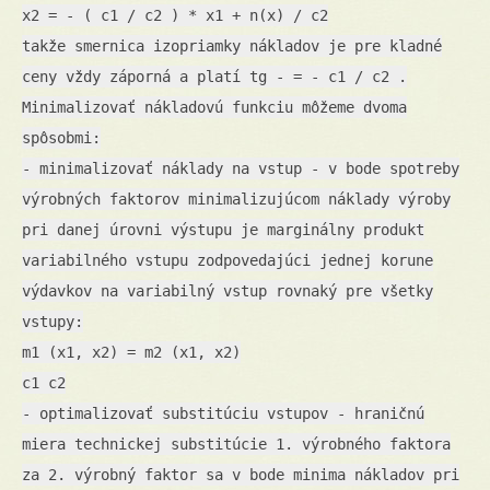
x2 = - ( c1 / c2 ) * x1 + n(x) / c2
takže smernica izopriamky nákladov je pre kladné
ceny vždy záporná a platí tg - = - c1 / c2 .
Minimalizovať nákladovú funkciu môžeme dvoma
spôsobmi:
- minimalizovať náklady na vstup - v bode spotreby
výrobných faktorov minimalizujúcom náklady výroby
pri danej úrovni výstupu je marginálny produkt
variabilného vstupu zodpovedajúci jednej korune
výdavkov na variabilný vstup rovnaký pre všetky
vstupy:
m1 (x1, x2) = m2 (x1, x2)
c1 c2
- optimalizovať substitúciu vstupov - hraničnú
miera technickej substitúcie 1. výrobného faktora
za 2. výrobný faktor sa v bode minima nákladov pri