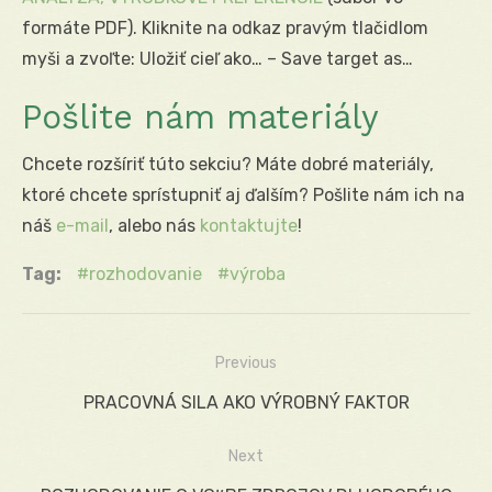
formáte PDF). Kliknite na odkaz pravým tlačidlom
myši a zvoľte: Uložiť cieľ ako… – Save target as…
Pošlite nám materiály
Chcete rozšíriť túto sekciu? Máte dobré materiály,
ktoré chcete sprístupniť aj ďalším? Pošlite nám ich na
náš
e-mail
, alebo nás
kontaktujte
!
Tag:
rozhodovanie
výroba
Previous
Navigácia
Previous
PRACOVNÁ SILA AKO VÝROBNÝ FAKTOR
v
post:
Next
článku