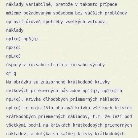
náklady variabilné, pretože v takomto prípade
môžeme požadovaným spôsobom bez väčších problémov
upraviť úroveň spotreby všetkých vstupov.
náklady
np1(q) np3(q)
np2(q)
npL(q)
úspory z rozsahu strata z rozsahu výroby
q* q
Na obrázku sú znázornené krátkodobé krivky
celkových priemerných nákladov np1(q), np2(q) a
np3(q). Krivka dlhodobých priemerných nákladov
npL(q) je najnižšia obalová krivka všetkých kriviek
krátkodobých priemerných nákladov, t.z. že leží pod
všetkými bodmi na krivkách krátkodobých priemerných
nákladov, a dotýka sa každej krivky krátkodobých