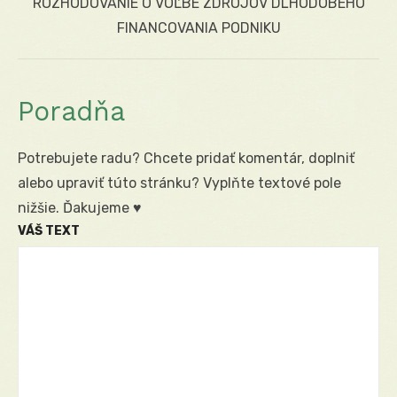
Next
ROZHODOVANIE O VOĽBE ZDROJOV DLHODOBÉHO
post:
FINANCOVANIA PODNIKU
Poradňa
Potrebujete radu? Chcete pridať komentár, doplniť
alebo upraviť túto stránku? Vyplňte textové pole
nižšie. Ďakujeme ♥
VÁŠ TEXT