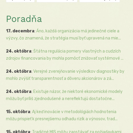
Poradňa
17. decembra
:
Áno, každá organizácia má jedinečné ciele a
výzvy, čo znamená, že stratégia musí byť upravená na mie...
24. októbra
:
Štátna regulácia pomery vlastných a cudzích
zdrojov financovania by mohla pomôcť znižovať systémové ...
24. októbra
:
Verejné zverejňovanie výsledkov diagnostiky by
mohlo zvýšiť transparentnosť a dôveru akcionárov a zá...
24. októbra
:
Existuje názor, že niektoré ekonomické modely
môžu byť príliš zjednodušené a nereflektujú dostatočne...
15. októbra
:
Aj keď inovácie v metodológiách hodnotenia
môžu prispieť k presnejšiemu odhadu rizík a výnosov, trad...
15. októbra
:
Tradičné MIS môžu zaostávať za požiadavkami