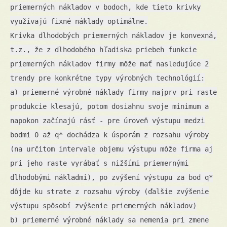
priemerných nákladov v bodoch, kde tieto krivky
využívajú fixné náklady optimálne.
Krivka dlhodobých priemerných nákladov je konvexná,
t.z., že z dlhodobého hľadiska priebeh funkcie
priemerných nákladov firmy môže mať nasledujúce 2
trendy pre konkrétne typy výrobných technológií:
a) priemerné výrobné náklady firmy najprv pri raste
produkcie klesajú, potom dosiahnu svoje minimum a
napokon začínajú rásť - pre úroveň výstupu medzi
bodmi 0 až q* dochádza k úsporám z rozsahu výroby
(na určitom intervale objemu výstupu môže firma aj
pri jeho raste vyrábať s nižšími priemernými
dlhodobými nákladmi), po zvýšení výstupu za bod q*
dôjde ku strate z rozsahu výroby (ďalšie zvýšenie
výstupu spôsobí zvýšenie priemerných nákladov)
b) priemerné výrobné náklady sa nemenia pri zmene