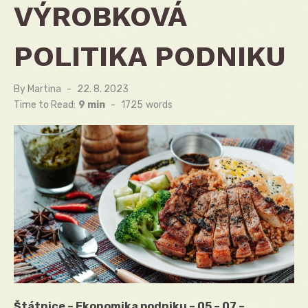
VÝROBKOVÁ
POLITIKA PODNIKU
By
Martina
Posted
22. 8. 2023
on
Time to Read:
9 min
-
1725
words
Štátnice – Ekonomika podniku – 05 – 07 –