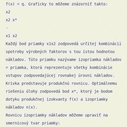
f(x) = q. Graficky to môžeme znázorniť takto:
x2
x2 x*
-
x1 x2
Každý bod priamky x1x2 zodpovedá určitej kombinácii
spotreby výrobných faktorov s tou istou hodnotou
nákladov. Túto priamku nazývame izopriamka nákladov
= priamka, ktorá reprezentuje všetky kombinácie
vstupov zodpovedajúcej rovnakej úrovni nákladov.
Krivka predstavuje produkčnú rovnicu. Optimálnemu
riešeniu úlohy zodpovedá bod x*, ktorý je bodom
dotyku produkčnej izokvanty f(x) a izopriamky
nákladov n(x).
Rovnicu izopriamky nákladov môžeme upraviť na
smernicový tvar priamky: