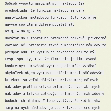
Spôsob výpočtu marginálnych nákladov (za
predpokladu, že funkcia nákladov je daná
analytickou nákladovou funkciou n(q), ktorá je
navyše spojitá a diferencovateľná):
nm(q) = dn(q) / dq
Obrázok dole zobrazuje priemerné celkové, priemerné
variabilné, priemerné fixné a marginálne náklady za
predpokladu, že výstup je nekonečne deliteľný,
resp. spojitý, t.z. že firma nie je limitovaná
konkrétnymi úrovňami výstupu, ale môže vyrábať
akýkoľvek objem výstupu. Relácie medzi nákladovými
krivkami sú veľmi dôležité. Krivka marginálnych
nákladov pretína krivku priemerných variabilných
nákladov a krivku celkových priemerných nákladov v
bodoch ich minima. Z toho vyplýva, že keď krivka
marginálnych nákladov je pod krivkou priemerných