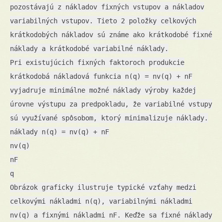
pozostávajú z nákladov fixných vstupov a nákladov
variabilných vstupov. Tieto 2 položky celkových
krátkodobých nákladov sú známe ako krátkodobé fixné
náklady a krátkodobé variabilné náklady.
Pri existujúcich fixných faktoroch produkcie
krátkodobá nákladová funkcia n(q) = nv(q) + nF
vyjadruje minimálne možné náklady výroby každej
úrovne výstupu za predpokladu, že variabilné vstupy
sú využívané spôsobom, ktorý minimalizuje náklady.
náklady n(q) = nv(q) + nF
nv(q)
nF
q
Obrázok graficky ilustruje typické vzťahy medzi
celkovými nákladmi n(q), variabilnými nákladmi
nv(q) a fixnými nákladmi nF. Keďže sa fixné náklady