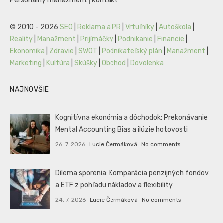
Personálny manažment
|
Kontakt
© 2010 - 2026
SEO
|
Reklama a PR
|
Vrtuľníky
|
Autoškola
|
Reality
|
Manažment
|
Prijímáčky
|
Podnikanie
|
Financie
|
Ekonomika
|
Zdravie
|
SWOT
|
Podnikateľský plán
|
Manažment
|
Marketing
|
Kultúra
|
Skúšky
|
Obchod
|
Dovolenka
NAJNOVŠIE
Kognitívna ekonómia a dôchodok: Prekonávanie
Mental Accounting Bias a ilúzie hotovosti
26. 7. 2026
Lucie Čermáková
No comments
Dilema sporenia: Komparácia penzijných fondov
a ETF z pohľadu nákladov a flexibility
24. 7. 2026
Lucie Čermáková
No comments