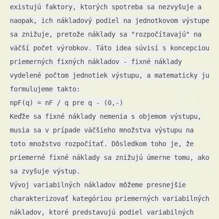
existujú faktory, ktorých spotreba sa nezvyšuje a
naopak, ich nákladový podiel na jednotkovom výstupe
sa znižuje, pretože náklady sa "rozpočítavajú" na
väčší počet výrobkov. Táto idea súvisí s koncepciou
priemerných fixných nákladov - fixné náklady
vydelené počtom jednotiek výstupu, a matematicky ju
formulujeme takto:
npF(q) = nF / q pre q - (0,-)
Keďže sa fixné náklady nemenia s objemom výstupu,
musia sa v prípade väčšieho množstva výstupu na
toto množstvo rozpočítať. Dôsledkom toho je, že
priemerné fixné náklady sa znižujú úmerne tomu, ako
sa zvyšuje výstup.
Vývoj variabilných nákladov môžeme presnejšie
charakterizovať kategóriou priemerných variabilných
nákladov, ktoré predstavujú podiel variabilných