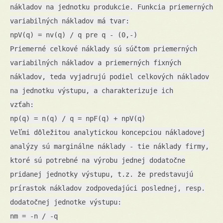
nákladov na jednotku produkcie. Funkcia priemerných
variabilných nákladov má tvar:
npV(q) = nv(q) / q pre q - (0,-)
Priemerné celkové náklady sú súčtom priemerných
variabilných nákladov a priemerných fixných
nákladov, teda vyjadrujú podiel celkových nákladov
na jednotku výstupu, a charakterizuje ich
vzťah:
np(q) = n(q) / q = npF(q) + npV(q)
Veľmi dôležitou analytickou koncepciou nákladovej
analýzy sú marginálne náklady - tie náklady firmy,
ktoré sú potrebné na výrobu jednej dodatočne
pridanej jednotky výstupu, t.z. že predstavujú
prírastok nákladov zodpovedajúci poslednej, resp.
dodatočnej jednotke výstupu:
nm = -n / -q