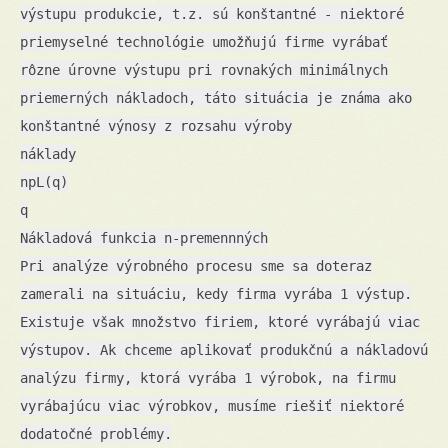
výstupu produkcie, t.z. sú konštantné - niektoré
priemyselné technológie umožňujú firme vyrábať
rôzne úrovne výstupu pri rovnakých minimálnych
priemerných nákladoch, táto situácia je známa ako
konštantné výnosy z rozsahu výroby
náklady
npL(q)
q
Nákladová funkcia n-premennných
Pri analýze výrobného procesu sme sa doteraz
zamerali na situáciu, kedy firma vyrába 1 výstup.
Existuje však množstvo firiem, ktoré vyrábajú viac
výstupov. Ak chceme aplikovať produkčnú a nákladovú
analýzu firmy, ktorá vyrába 1 výrobok, na firmu
vyrábajúcu viac výrobkov, musíme riešiť niektoré
dodatočné problémy.