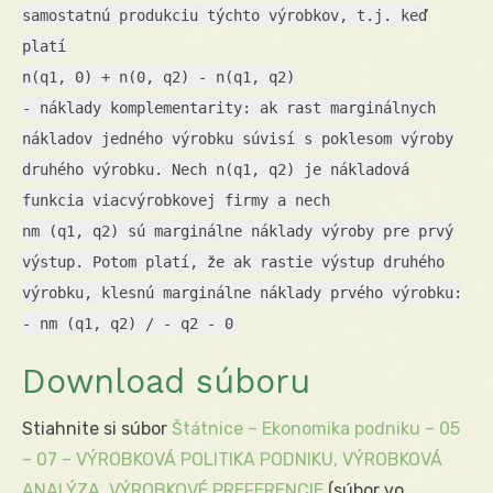
samostatnú produkciu týchto výrobkov, t.j. keď
platí
n(q1, 0) + n(0, q2) - n(q1, q2)
- náklady komplementarity: ak rast marginálnych
nákladov jedného výrobku súvisí s poklesom výroby
druhého výrobku. Nech n(q1, q2) je nákladová
funkcia viacvýrobkovej firmy a nech
nm (q1, q2) sú marginálne náklady výroby pre prvý
výstup. Potom platí, že ak rastie výstup druhého
výrobku, klesnú marginálne náklady prvého výrobku:
- nm (q1, q2) / - q2 - 0
Download súboru
Stiahnite si súbor
Štátnice – Ekonomika podniku – 05
– 07 – VÝROBKOVÁ POLITIKA PODNIKU, VÝROBKOVÁ
ANALÝZA, VÝROBKOVÉ PREFERENCIE
(súbor vo