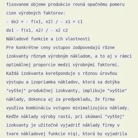
fixovanom objeme produkcie rovná opačnému pomeru
cien výrobných faktorov:
- dx2 = - f(x1, x2) / - x1 = c1
dx1 - f(x1, x2) / - x2 c2
Nákladové funkcie a ich vlastnosti
Pre konkrétne ceny vstupov zodpovedajú rôzne
izokvanty rôznym výrobným nákladom, a to aj v rámci
optimálnej proporcie medzi výrobnými faktormi.
Každá izokvanta korešponduje s rôznou úrovňou
výstupu a izopriamka nákladov, ktorá sa dotýka
"vyššej" produkčnej izokvanty, implikuje "vyššie"
náklady, dokonca aj za predpokladu, že firma
využíva kombináciu vstupov minimalizujúcu náklady.
Keďže náklady výroby rastú, pri skúmaní "vyššej"
izokvanty je užitočné vyjadriť náklady firmy v
tvare nákladovej funkcie n(q), ktorá by vyjadrila