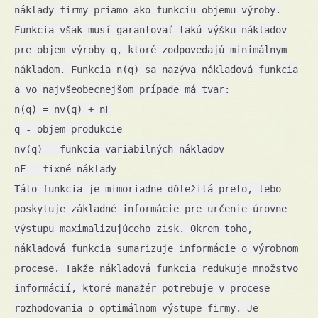
náklady firmy priamo ako funkciu objemu výroby.
Funkcia však musí garantovať takú výšku nákladov
pre objem výroby q, ktoré zodpovedajú minimálnym
nákladom. Funkcia n(q) sa nazýva nákladová funkcia
a vo najvšeobecnejšom prípade má tvar:
n(q) = nv(q) + nF
q - objem produkcie
nv(q) - funkcia variabilných nákladov
nF - fixné náklady
Táto funkcia je mimoriadne dôležitá preto, lebo
poskytuje základné informácie pre určenie úrovne
výstupu maximalizujúceho zisk. Okrem toho,
nákladová funkcia sumarizuje informácie o výrobnom
procese. Takže nákladová funkcia redukuje množstvo
informácií, ktoré manažér potrebuje v procese
rozhodovania o optimálnom výstupe firmy. Je