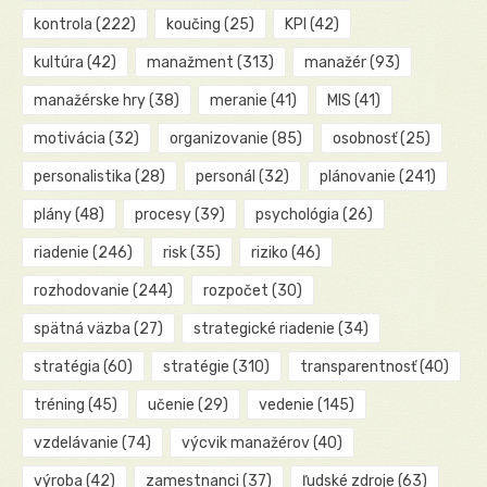
kontrola
(222)
koučing
(25)
KPI
(42)
kultúra
(42)
manažment
(313)
manažér
(93)
manažérske hry
(38)
meranie
(41)
MIS
(41)
motivácia
(32)
organizovanie
(85)
osobnosť
(25)
personalistika
(28)
personál
(32)
plánovanie
(241)
plány
(48)
procesy
(39)
psychológia
(26)
riadenie
(246)
risk
(35)
riziko
(46)
rozhodovanie
(244)
rozpočet
(30)
spätná väzba
(27)
strategické riadenie
(34)
stratégia
(60)
stratégie
(310)
transparentnosť
(40)
tréning
(45)
učenie
(29)
vedenie
(145)
vzdelávanie
(74)
výcvik manažérov
(40)
výroba
(42)
zamestnanci
(37)
ľudské zdroje
(63)