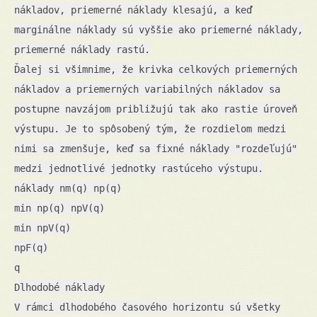
nákladov, priemerné náklady klesajú, a keď
marginálne náklady sú vyššie ako priemerné náklady,
priemerné náklady rastú.
Ďalej si všimnime, že krivka celkových priemerných
nákladov a priemerných variabilných nákladov sa
postupne navzájom približujú tak ako rastie úroveň
výstupu. Je to spôsobený tým, že rozdielom medzi
nimi sa zmenšuje, keď sa fixné náklady "rozdeľujú"
medzi jednotlivé jednotky rastúceho výstupu.
náklady nm(q) np(q)
min np(q) npV(q)
min npV(q)
npF(q)
q
Dlhodobé náklady
V rámci dlhodobého časového horizontu sú všetky