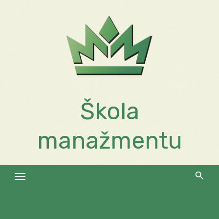
Skip
to
content
Škola
manažmentu