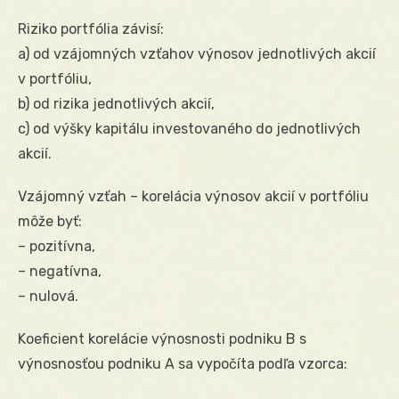
Riziko portfólia závisí:
a) od vzájomných vzťahov výnosov jednotlivých akcií
v portfóliu,
b) od rizika jednotlivých akcií,
c) od výšky kapitálu investovaného do jednotlivých
akcií.
Vzájomný vzťah – korelácia výnosov akcií v portfóliu
môže byť:
– pozitívna,
– negatívna,
– nulová.
Koeficient korelácie výnosnosti podniku B s
výnosnosťou podniku A sa vypočíta podľa vzorca: