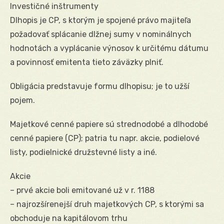
Investičné inštrumenty
Dlhopis je CP, s ktorým je spojené právo majiteľa
požadovať splácanie dlžnej sumy v nominálnych
hodnotách a vyplácanie výnosov k určitému dátumu
a povinnosť emitenta tieto záväzky plniť.
Obligácia predstavuje formu dlhopisu; je to užší
pojem.
Majetkové cenné papiere sú strednodobé a dlhodobé
cenné papiere (CP); patria tu napr. akcie, podielové
listy, podielnické družstevné listy a iné.
Akcie
– prvé akcie boli emitované už v r. 1188
– najrozšírenejší druh majetkových CP, s ktorými sa
obchoduje na kapitálovom trhu