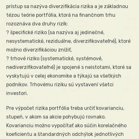
prístup sa nazýva diverzifikácia rizika a je základnou
tézou teórie portfólia, ktorá na finančnom trhu
rozoznáva dva druhy rizík:
? špecifické riziko (sa nazýva aj jedinečné,
nesystematické, reziduálne, diverzifikovateľné), ktoré
možno diverzifikáciou znížiť,
? trhové riziko (systematické, systémové,
nediverzifikovateľné) je spojené s neistotami, ktoré sa
vyskytujú v celej ekonomike a týkajú sa všetkých
podnikov. Trhovému riziku sú vystavení všetci
investori.
Pre výpočet rizika portfólia treba určiť kovarianciu,
stupeň, v akom sa akcie pohybujú rovnako.
Kovarianciu možno vypočítať ako súčin korelačného
koeficientu a štandardných odchýlok jednotlivých