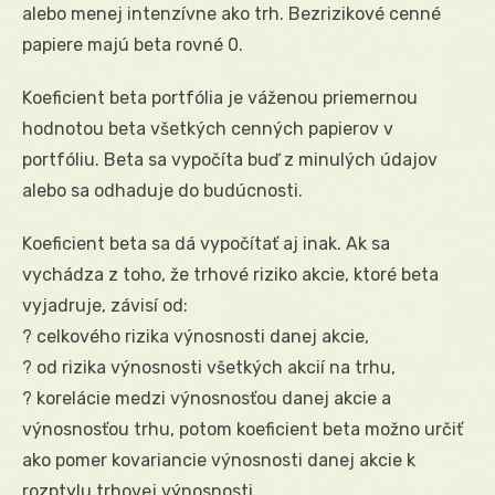
alebo menej intenzívne ako trh. Bezrizikové cenné
papiere majú beta rovné 0.
Koeficient beta portfólia je váženou priemernou
hodnotou beta všetkých cenných papierov v
portfóliu. Beta sa vypočíta buď z minulých údajov
alebo sa odhaduje do budúcnosti.
Koeficient beta sa dá vypočítať aj inak. Ak sa
vychádza z toho, že trhové riziko akcie, ktoré beta
vyjadruje, závisí od:
? celkového rizika výnosnosti danej akcie,
? od rizika výnosnosti všetkých akcií na trhu,
? korelácie medzi výnosnosťou danej akcie a
výnosnosťou trhu, potom koeficient beta možno určiť
ako pomer kovariancie výnosnosti danej akcie k
rozptylu trhovej výnosnosti.