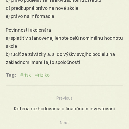
c) právo podieľať sa na likvidačnom zostatku
d) predkupné právo na nové akcie
e) právo na informácie
Povinnosti akcionára
a) splatiť v stanovenej lehote celú nominálnu hodnotu
akcie
b) ručiť za záväzky a. s. do výšky svojho podielu na
základnom imaní tejto spoločnosti
Tag:
risk
riziko
Previous
Navigácia
Previous
Kritéria rozhodovania o finančnom investovaní
v
post:
Next
článku