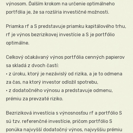
výnosom. Ďalším krokom na určenie optimálneho
portfólia je, že sa rozšíria investičné možnosti.
Priamka rf a S predstavuje priamku kapitálového trhu,
rf je výnos bezrizikovej investície a S je portfólio
optimálne.
Celkový očakávaný výnos portfólia cenných papierov
sa skladá z dvoch častí:
• z úroku, ktorý je nezávislý od rizika, a je to odmena
za čas, na ktorý investor odložil spotrebu,
• z dodatočného výnosu a predstavuje odmenu,
prémiu za prevzaté riziko.
Bezriziková investícia s výnosnosťou rf a portfólio S
sú tzv. referenčné investície, pričom portfólio S
ponúka najvyšší dodatočný výnos, najvyššiu prémiu