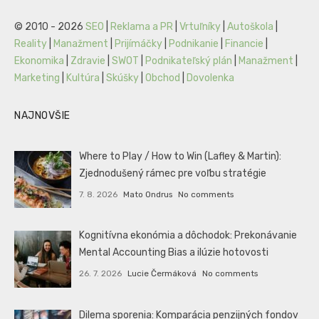
© 2010 - 2026
SEO
|
Reklama a PR
|
Vrtuľníky
|
Autoškola
|
Reality
|
Manažment
|
Prijímáčky
|
Podnikanie
|
Financie
|
Ekonomika
|
Zdravie
|
SWOT
|
Podnikateľský plán
|
Manažment
|
Marketing
|
Kultúra
|
Skúšky
|
Obchod
|
Dovolenka
NAJNOVŠIE
Where to Play / How to Win (Lafley & Martin):
Zjednodušený rámec pre voľbu stratégie
7. 8. 2026
Mato Ondrus
No comments
Kognitívna ekonómia a dôchodok: Prekonávanie
Mental Accounting Bias a ilúzie hotovosti
26. 7. 2026
Lucie Čermáková
No comments
Dilema sporenia: Komparácia penzijných fondov