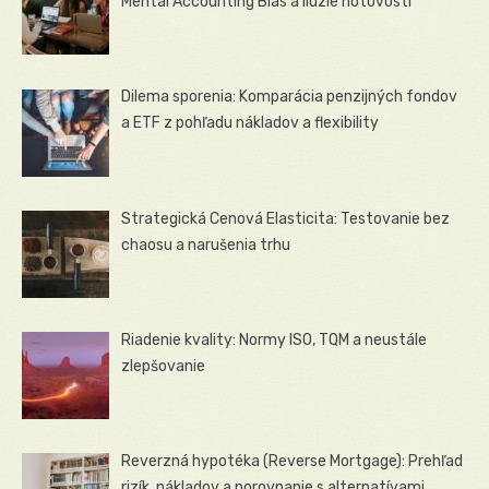
Mental Accounting Bias a ilúzie hotovosti
Dilema sporenia: Komparácia penzijných fondov
a ETF z pohľadu nákladov a flexibility
Strategická Cenová Elasticita: Testovanie bez
chaosu a narušenia trhu
Riadenie kvality: Normy ISO, TQM a neustále
zlepšovanie
Reverzná hypotéka (Reverse Mortgage): Prehľad
rizík, nákladov a porovnanie s alternatívami