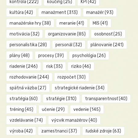
kontrola
(222)
koučing
(25)
KPI
(42)
kultúra
(42)
manažment
(313)
manažér
(93)
manažérske hry
(38)
meranie
(41)
MIS
(41)
motivácia
(32)
organizovanie
(85)
osobnosť
(25)
personalistika
(28)
personál
(32)
plánovanie
(241)
plány
(48)
procesy
(39)
psychológia
(26)
riadenie
(246)
risk
(35)
riziko
(46)
rozhodovanie
(244)
rozpočet
(30)
spätná väzba
(27)
strategické riadenie
(34)
stratégia
(60)
stratégie
(310)
transparentnosť
(40)
tréning
(45)
učenie
(29)
vedenie
(145)
vzdelávanie
(74)
výcvik manažérov
(40)
výroba
(42)
zamestnanci
(37)
ľudské zdroje
(63)