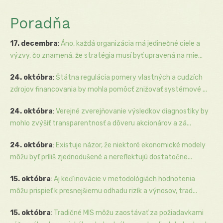
Poradňa
17. decembra
:
Áno, každá organizácia má jedinečné ciele a
výzvy, čo znamená, že stratégia musí byť upravená na mie...
24. októbra
:
Štátna regulácia pomery vlastných a cudzích
zdrojov financovania by mohla pomôcť znižovať systémové ...
24. októbra
:
Verejné zverejňovanie výsledkov diagnostiky by
mohlo zvýšiť transparentnosť a dôveru akcionárov a zá...
24. októbra
:
Existuje názor, že niektoré ekonomické modely
môžu byť príliš zjednodušené a nereflektujú dostatočne...
15. októbra
:
Aj keď inovácie v metodológiách hodnotenia
môžu prispieť k presnejšiemu odhadu rizík a výnosov, trad...
15. októbra
:
Tradičné MIS môžu zaostávať za požiadavkami