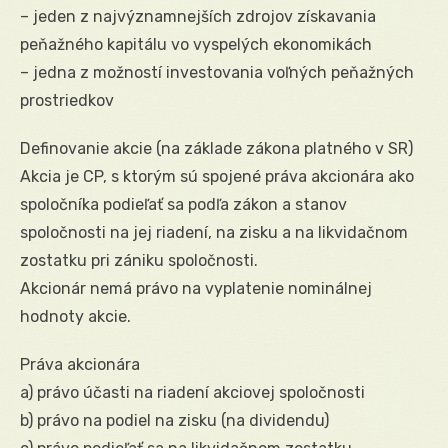
– jeden z najvýznamnejších zdrojov získavania
peňažného kapitálu vo vyspelých ekonomikách
– jedna z možností investovania voľných peňažných
prostriedkov
Definovanie akcie (na základe zákona platného v SR)
Akcia je CP, s ktorým sú spojené práva akcionára ako
spoločníka podieľať sa podľa zákon a stanov
spoločnosti na jej riadení, na zisku a na likvidačnom
zostatku pri zániku spoločnosti.
Akcionár nemá právo na vyplatenie nominálnej
hodnoty akcie.
Práva akcionára
a) právo účasti na riadení akciovej spoločnosti
b) právo na podiel na zisku (na dividendu)