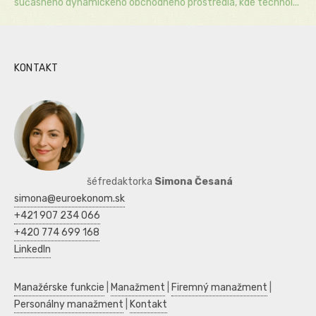
súčasného dynamického obchodného prostredia, kde technol...
KONTAKT
šéfredaktorka
Simona Česaná
simona@euroekonom.sk
+421 907 234 066
+420 774 699 168
LinkedIn
Manažérske funkcie
|
Manažment
|
Firemný manažment
|
Personálny manažment
|
Kontakt