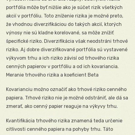
portfólia môže byť nižšie ako je súčet rizík všetkých
akcií v portfóliu. Toto zníženie rizika je možné preto,
že vhodnou diverzifikáciou do takých akcií, ktorých
výnosy nie sú kladne korelované, sa môže znížiť
špecifické riziko. Diverzifikácia však neodstráni trhové
riziko. Aj dobre diverzifikované portfólia sú vystavené
výkyvom trhu a ich riziko závisí od trhového rizika
cenných papierov v portfóliu a od ich kovariancia.
Meranie trhového rizika a koeficient Beta
Kovarianciu možno označiť ako trhové riziko cenného
papiera. Trhové riziko nie je možné odstrániť, ale dá sa
zmerať, ako cenný papier reaguje na výkyvy trhu.
Kvantifikácia trhového rizika znamená teda určenie
citlivosti cenného papiera na pohyby trhu. Táto