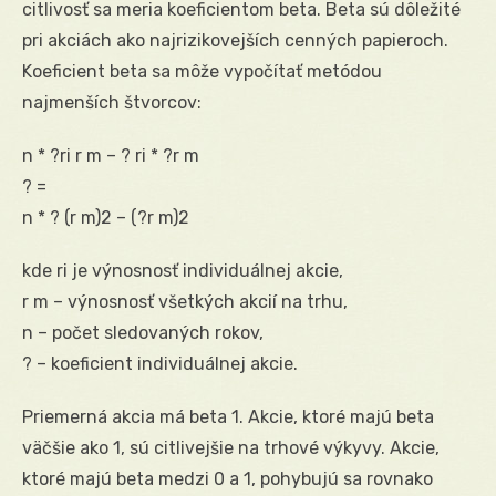
citlivosť sa meria koeficientom beta. Beta sú dôležité
pri akciách ako najrizikovejších cenných papieroch.
Koeficient beta sa môže vypočítať metódou
najmenších štvorcov:
n * ?ri r m – ? ri * ?r m
? =
n * ? (r m)2 – (?r m)2
kde ri je výnosnosť individuálnej akcie,
r m – výnosnosť všetkých akcií na trhu,
n – počet sledovaných rokov,
? – koeficient individuálnej akcie.
Priemerná akcia má beta 1. Akcie, ktoré majú beta
väčšie ako 1, sú citlivejšie na trhové výkyvy. Akcie,
ktoré majú beta medzi 0 a 1, pohybujú sa rovnako