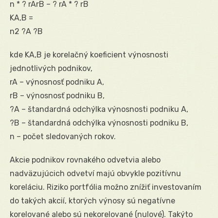
n * ? rArB – ? rA * ? rB
KA,B =
n2 ?A ?B
kde KA,B je korelačný koeficient výnosnosti
jednotlivých podnikov,
rA – výnosnosť podniku A,
rB – výnosnosť podniku B,
?A – štandardná odchýlka výnosnosti podniku A,
?B – štandardná odchýlka výnosnosti podniku B,
n – počet sledovaných rokov.
Akcie podnikov rovnakého odvetvia alebo
nadväzujúcich odvetví majú obvykle pozitívnu
koreláciu. Riziko portfólia možno znížiť investovaním
do takých akcií, ktorých výnosy sú negatívne
korelované alebo sú nekorelované (nulové). Takýto