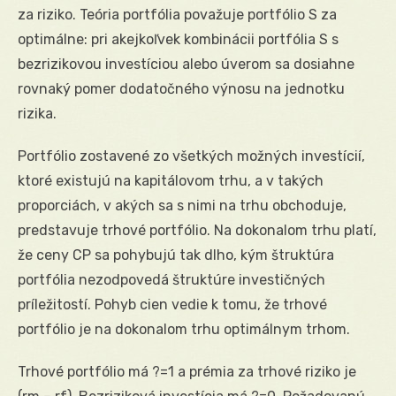
za riziko. Teória portfólia považuje portfólio S za
optimálne: pri akejkoľvek kombinácii portfólia S s
bezrizikovou investíciou alebo úverom sa dosiahne
rovnaký pomer dodatočného výnosu na jednotku
rizika.
Portfólio zostavené zo všetkých možných investícií,
ktoré existujú na kapitálovom trhu, a v takých
proporciách, v akých sa s nimi na trhu obchoduje,
predstavuje trhové portfólio. Na dokonalom trhu platí,
že ceny CP sa pohybujú tak dlho, kým štruktúra
portfólia nezodpovedá štruktúre investičných
príležitostí. Pohyb cien vedie k tomu, že trhové
portfólio je na dokonalom trhu optimálnym trhom.
Trhové portfólio má ?=1 a prémia za trhové riziko je