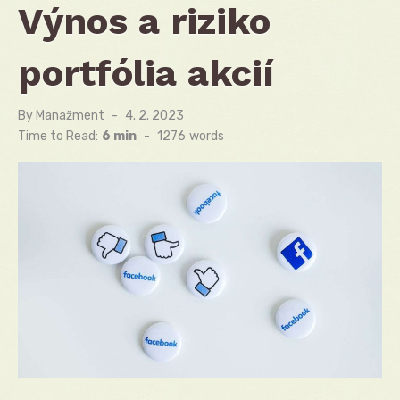
Výnos a riziko
portfólia akcií
By
Manažment
Posted
4. 2. 2023
on
Time to Read:
6 min
-
1276
words