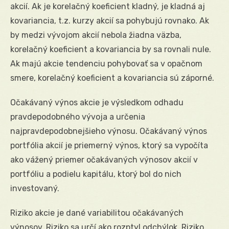
akcií. Ak je korelačný koeficient kladný, je kladná aj
kovariancia, t.z. kurzy akcií sa pohybujú rovnako. Ak
by medzi vývojom akcií nebola žiadna väzba,
korelačný koeficient a kovariancia by sa rovnali nule.
Ak majú akcie tendenciu pohybovať sa v opačnom
smere, korelačný koeficient a kovariancia sú záporné.
Očakávaný výnos akcie je výsledkom odhadu
pravdepodobného vývoja a určenia
najpravdepodobnejšieho výnosu. Očakávaný výnos
portfólia akcií je priemerný výnos, ktorý sa vypočíta
ako vážený priemer očakávaných výnosov akcií v
portfóliu a podielu kapitálu, ktorý bol do nich
investovaný.
Riziko akcie je dané variabilitou očakávaných
výnosov. Riziko sa určí ako rozptyl odchýlok. Riziko