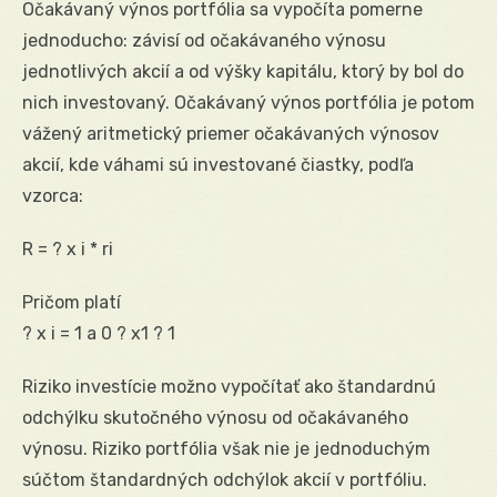
Očakávaný výnos portfólia sa vypočíta pomerne
jednoducho: závisí od očakávaného výnosu
jednotlivých akcií a od výšky kapitálu, ktorý by bol do
nich investovaný. Očakávaný výnos portfólia je potom
vážený aritmetický priemer očakávaných výnosov
akcií, kde váhami sú investované čiastky, podľa
vzorca:
R = ? x i * ri
Pričom platí
? x i = 1 a 0 ? x1 ? 1
Riziko investície možno vypočítať ako štandardnú
odchýlku skutočného výnosu od očakávaného
výnosu. Riziko portfólia však nie je jednoduchým
súčtom štandardných odchýlok akcií v portfóliu.