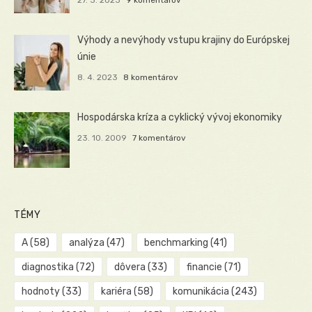
Výhody a nevýhody vstupu krajiny do Európskej
únie
8. 4. 2023
8 komentárov
Hospodárska kríza a cyklický vývoj ekonomiky
23. 10. 2009
7 komentárov
TÉMY
A
(58)
analýza
(47)
benchmarking
(41)
diagnostika
(72)
dôvera
(33)
financie
(71)
hodnoty
(33)
kariéra
(58)
komunikácia
(243)