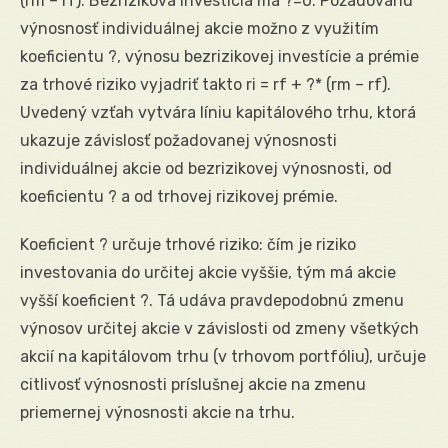
(rm – rf). Bezriziková investícia má ?=0. Požadovanú
výnosnosť individuálnej akcie možno z využitím
koeficientu ?, výnosu bezrizikovej investície a prémie
za trhové riziko vyjadriť takto ri = rf + ?* (rm – rf).
Uvedený vzťah vytvára líniu kapitálového trhu, ktorá
ukazuje závislosť požadovanej výnosnosti
individuálnej akcie od bezrizikovej výnosnosti, od
koeficientu ? a od trhovej rizikovej prémie.
Koeficient ? určuje trhové riziko: čím je riziko
investovania do určitej akcie vyššie, tým má akcie
vyšší koeficient ?. Tá udáva pravdepodobnú zmenu
výnosov určitej akcie v závislosti od zmeny všetkých
akcií na kapitálovom trhu (v trhovom portfóliu), určuje
citlivosť výnosnosti príslušnej akcie na zmenu
priemernej výnosnosti akcie na trhu.