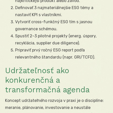
najkritickejší produkt alebo závod.
Definovať 3 najmateriálnejšie ESG témy a
nastaviť KPI s vlastníkmi.
Vytvoriť cross-funkčný ESG tím s jasnou
governance schémou.
Spustiť 2–3 pilotné projekty (energ. úspory,
recyklácia, supplier due diligence).
Pripraviť prvý ročný ESG report podľa
relevantného štandardu (napr. GRI/TCFD).
Udržateľnosť ako
konkurenčná a
transformačná agenda
Koncept udržateľného rozvoja v praxi je o disciplíne:
meranie, plánovanie, investovanie a neustále