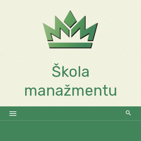
Skip
to
content
Škola
manažmentu