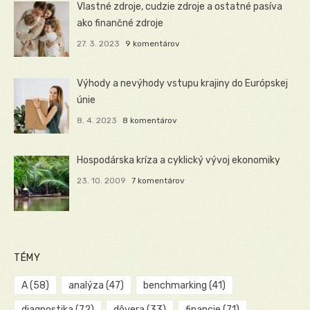
Vlastné zdroje, cudzie zdroje a ostatné pasíva
ako finančné zdroje
27. 3. 2023
9 komentárov
Výhody a nevýhody vstupu krajiny do Európskej
únie
8. 4. 2023
8 komentárov
Hospodárska kríza a cyklický vývoj ekonomiky
23. 10. 2009
7 komentárov
TÉMY
A
(58)
analýza
(47)
benchmarking
(41)
diagnostika
(72)
dôvera
(33)
financie
(71)