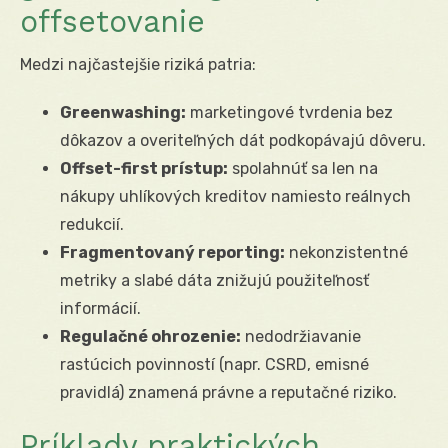
offsetovanie
Medzi najčastejšie riziká patria:
Greenwashing:
marketingové tvrdenia bez
dôkazov a overiteľných dát podkopávajú dôveru.
Offset-first prístup:
spolahnúť sa len na
nákupy uhlíkových kreditov namiesto reálnych
redukcií.
Fragmentovaný reporting:
nekonzistentné
metriky a slabé dáta znižujú použiteľnosť
informácií.
Regulačné ohrozenie:
nedodržiavanie
rastúcich povinností (napr. CSRD, emisné
pravidlá) znamená právne a reputačné riziko.
Príklady praktických