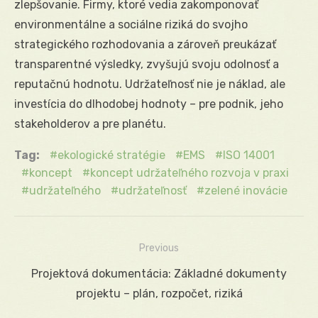
zlepšovanie. Firmy, ktoré vedia zakomponovať
environmentálne a sociálne riziká do svojho
strategického rozhodovania a zároveň preukázať
transparentné výsledky, zvyšujú svoju odolnosť a
reputačnú hodnotu. Udržateľnosť nie je náklad, ale
investícia do dlhodobej hodnoty – pre podnik, jeho
stakeholderov a pre planétu.
Tag:
ekologické stratégie
EMS
ISO 14001
koncept
koncept udržateľného rozvoja v praxi
udržateľného
udržateľnosť
zelené inovácie
Previous
Navigácia
Previous
Projektová dokumentácia: Základné dokumenty
v
post:
projektu – plán, rozpočet, riziká