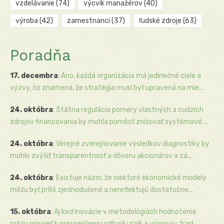
vzdelávanie
(74)
výcvik manažérov
(40)
výroba
(42)
zamestnanci
(37)
ľudské zdroje
(63)
Poradňa
17. decembra
:
Áno, každá organizácia má jedinečné ciele a
výzvy, čo znamená, že stratégia musí byť upravená na mie...
24. októbra
:
Štátna regulácia pomery vlastných a cudzích
zdrojov financovania by mohla pomôcť znižovať systémové ...
24. októbra
:
Verejné zverejňovanie výsledkov diagnostiky by
mohlo zvýšiť transparentnosť a dôveru akcionárov a zá...
24. októbra
:
Existuje názor, že niektoré ekonomické modely
môžu byť príliš zjednodušené a nereflektujú dostatočne...
15. októbra
:
Aj keď inovácie v metodológiách hodnotenia
môžu prispieť k presnejšiemu odhadu rizík a výnosov, trad...