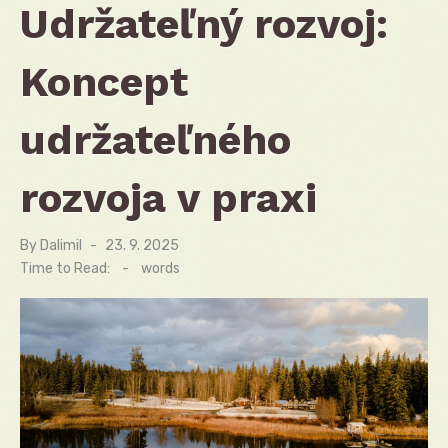
Udržateľný rozvoj:
Koncept
udržateľného
rozvoja v praxi
By
Dalimil
Posted
23. 9. 2025
on
Time to Read:
-
words