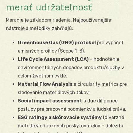
merať udržateľnosť
Meranie je základom riadenia. Najpoužívanejšie
nástroje a metodiky zahŕňajú:
Greenhouse Gas (GHG) protokol
pre výpočet
emisných profilov (Scope 1–3).
Life Cycle Assessment (LCA)
– hodnotenie
environmentálnych dopadov produktu/služby v
celom životnom cykle.
Material Flow Analysis
a circularity metrics pre
sledovanie materiálových tokov.
Social impact assessment
a due diligence
postupy pre pracovné podmienky a ľudské práva.
ESG ratingy a skórovacie systémy
(diverzné
metodiky od rôznych poskytovateľov – dôležitá