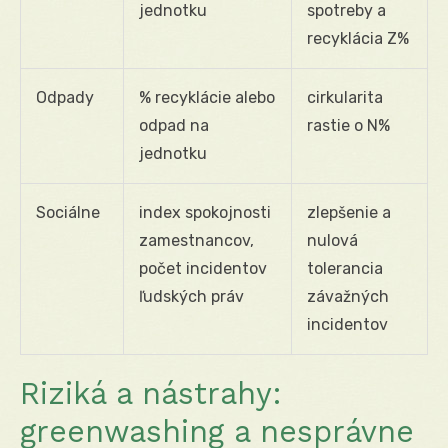
jednotku
spotreby a
recyklácia Z%
Odpady
% recyklácie alebo
cirkularita
odpad na
rastie o N%
jednotku
Sociálne
index spokojnosti
zlepšenie a
zamestnancov,
nulová
počet incidentov
tolerancia
ľudských práv
závažných
incidentov
Riziká a nástrahy:
greenwashing a nesprávne