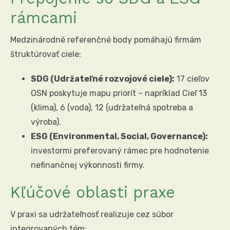
rámcami
Medzinárodné referenčné body pomáhajú firmám
štruktúrovať ciele:
SDG (Udržateľné rozvojové ciele):
17 cieľov
OSN poskytuje mapu priorít – napríklad Cieľ 13
(klima), 6 (voda), 12 (udržateľná spotreba a
výroba).
ESG (Environmental, Social, Governance):
investormi preferovaný rámec pre hodnotenie
nefinančnej výkonnosti firmy.
Kľúčové oblasti praxe
V praxi sa udržateľnosť realizuje cez súbor
integrovaných tém: