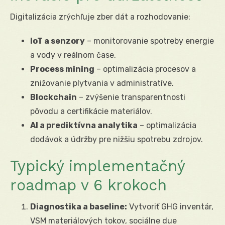
Digitalizácia zrýchľuje zber dát a rozhodovanie:
IoT a senzory
– monitorovanie spotreby energie
a vody v reálnom čase.
Process mining
– optimalizácia procesov a
znižovanie plytvania v administratíve.
Blockchain
– zvýšenie transparentnosti
pôvodu a certifikácie materiálov.
AI a prediktívna analytika
– optimalizácia
dodávok a údržby pre nižšiu spotrebu zdrojov.
Typický implementačný
roadmap v 6 krokoch
Diagnostika a baseline:
Vytvoriť GHG inventár,
VSM materiálových tokov, sociálne due