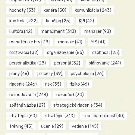
hodnoty
(33)
kariéra
(58)
komunikácia
(243)
kontrola
(222)
koučing
(25)
KPI
(42)
kultúra
(42)
manažment
(313)
manažér
(93)
manažérske hry
(38)
meranie
(41)
MIS
(41)
motivácia
(32)
organizovanie
(85)
osobnosť
(25)
personalistika
(28)
personál
(32)
plánovanie
(241)
plány
(48)
procesy
(39)
psychológia
(26)
riadenie
(246)
risk
(35)
riziko
(46)
rozhodovanie
(244)
rozpočet
(30)
spätná väzba
(27)
strategické riadenie
(34)
stratégia
(60)
stratégie
(310)
transparentnosť
(40)
tréning
(45)
učenie
(29)
vedenie
(145)