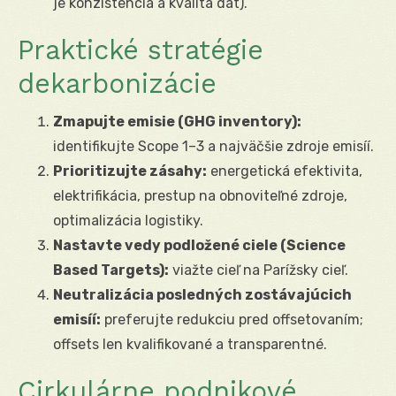
je konzistencia a kvalita dát).
Praktické stratégie
dekarbonizácie
Zmapujte emisie (GHG inventory):
identifikujte Scope 1–3 a najväčšie zdroje emisíí.
Prioritizujte zásahy:
energetická efektivita,
elektrifikácia, prestup na obnoviteľné zdroje,
optimalizácia logistiky.
Nastavte vedy podložené ciele (Science
Based Targets):
viažte cieľ na Parížsky cieľ.
Neutralizácia posledných zostávajúcich
emisíí:
preferujte redukciu pred offsetovaním;
offsets len kvalifikované a transparentné.
Cirkulárne podnikové