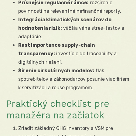
Prísnejšie regulačné rámce:
rozšírenie
povinností na relevantné nefinančné reporty.
Integrácia klimatických scenárov do
hodnotenia rizík:
väčšia váha stres-testov a
adaptácie.
Rast importance supply-chain
transparency:
investície do traceability a
digitálnych riešení.
Šírenie cirkulárnych modelov:
tlak
spotrebiteľov a zákonodarcov posunie viac firiem
k servitizácii a reuse programom.
Praktický checklist pre
manažéra na začiatok
Zriadiť základný GHG inventory a VSM pre