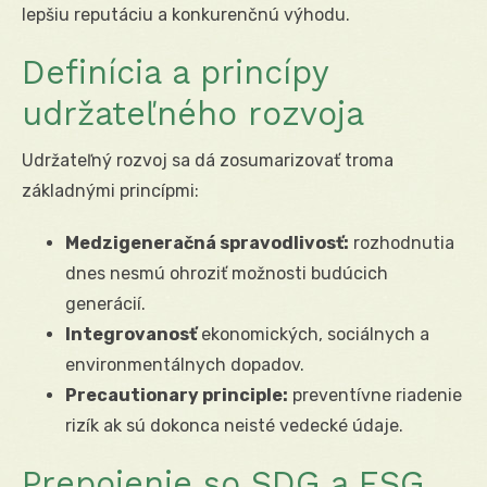
lepšiu reputáciu a konkurenčnú výhodu.
Definícia a princípy
udržateľného rozvoja
Udržateľný rozvoj sa dá zosumarizovať troma
základnými princípmi:
Medzigeneračná spravodlivosť:
rozhodnutia
dnes nesmú ohroziť možnosti budúcich
generácií.
Integrovanosť
ekonomických, sociálnych a
environmentálnych dopadov.
Precautionary principle:
preventívne riadenie
rizík ak sú dokonca neisté vedecké údaje.
Prepojenie so SDG a ESG