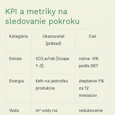
KPI a metriky na
sledovanie pokroku
Kategória
Ukazovateľ
Cieľ
(príklad)
Emisie
tCO₂e/rok (Scope
ročne -X%
1–3)
podľa SBT
Energia
kWh na jednotku
zlepšenie Y%
produkcie
za 12
mesiacov
Voda
m³ vody na
redukovanie