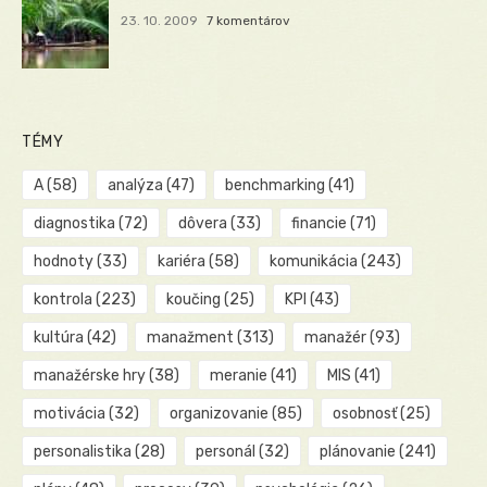
23. 10. 2009
7 komentárov
TÉMY
A
(58)
analýza
(47)
benchmarking
(41)
diagnostika
(72)
dôvera
(33)
financie
(71)
hodnoty
(33)
kariéra
(58)
komunikácia
(243)
kontrola
(223)
koučing
(25)
KPI
(43)
kultúra
(42)
manažment
(313)
manažér
(93)
manažérske hry
(38)
meranie
(41)
MIS
(41)
motivácia
(32)
organizovanie
(85)
osobnosť
(25)
personalistika
(28)
personál
(32)
plánovanie
(241)