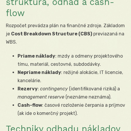
štruktúra, odhad a cash-
flow
Rozpočet prevádza plán na finančné zdroje. Základom
je
Cost Breakdown Structure (CBS)
previazaná na
WBS.
Priame náklady
: mzdy a odmeny projektového
tímu, materiál, cestovné, subdodávky.
Nepriame náklady
: režijné alokácie, IT licencie,
kancelárie.
Rezervy
:
contingency
(identifikované riziká) a
management reserve
(neznáme neznáma).
Cash-flow
: časové rozloženie čerpania a príjmov
(ak ide o komerčný projekt).
Techniky odhadu nákladov