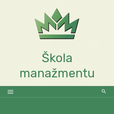
Skip
to
content
Škola
manažmentu