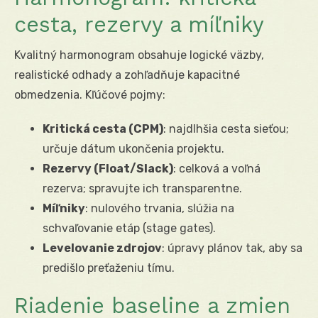
cesta, rezervy a míľniky
Kvalitný harmonogram obsahuje logické väzby,
realistické odhady a zohľadňuje kapacitné
obmedzenia. Kľúčové pojmy:
Kritická cesta (CPM)
: najdlhšia cesta sieťou;
určuje dátum ukončenia projektu.
Rezervy (Float/Slack)
: celková a voľná
rezerva; spravujte ich transparentne.
Míľniky
: nulového trvania, slúžia na
schvaľovanie etáp (stage gates).
Levelovanie zdrojov
: úpravy plánov tak, aby sa
predišlo preťaženiu tímu.
Riadenie baseline a zmien