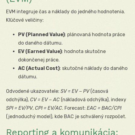
EVM integruje čas a náklady do jedného hodnotenia.
Kľúčové veličiny:
PV (Planned Value)
: plánovaná hodnota práce
do daného dátumu.
EV (Earned Value)
: hodnota skutočne
dokončenej práce.
AC (Actual Cost)
: skutočné náklady do daného
dátumu.
Odvodené ukazovatele:
SV = EV − PV
(časová
odchýlka),
CV = EV − AC
(nákladová odchýlka), indexy
SPI = EV/PV
,
CPI = EV/AC
. Forecast:
EAC = BAC/CPI
(jednoduchý model), kde BAC je schválený rozpočet.
Reporting a komunikácia: