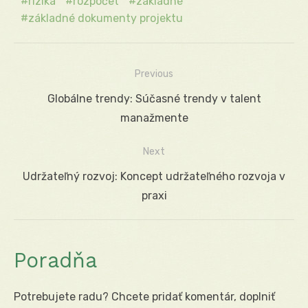
riziká
rozpočet
základné
základné dokumenty projektu
Previous
Navigácia
Previous
Globálne trendy: Súčasné trendy v talent
v
post:
manažmente
článku
Next
Next
Udržateľný rozvoj: Koncept udržateľného rozvoja v
post:
praxi
Poradňa
Potrebujete radu? Chcete pridať komentár, doplniť