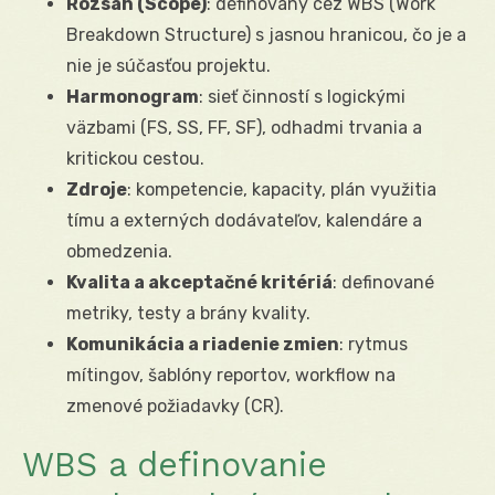
Rozsah (Scope)
: definovaný cez WBS (Work
Breakdown Structure) s jasnou hranicou, čo je a
nie je súčasťou projektu.
Harmonogram
: sieť činností s logickými
väzbami (FS, SS, FF, SF), odhadmi trvania a
kritickou cestou.
Zdroje
: kompetencie, kapacity, plán využitia
tímu a externých dodávateľov, kalendáre a
obmedzenia.
Kvalita a akceptačné kritériá
: definované
metriky, testy a brány kvality.
Komunikácia a riadenie zmien
: rytmus
mítingov, šablóny reportov, workflow na
zmenové požiadavky (CR).
WBS a definovanie