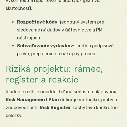
výkonnosti a reportovanie odchýlok (plán vs.
skutočnosť).
Rozpočtové kódy
: jednotný systém pre
sledovanie nákladov v účtovníctve a PM
nástrojoch.
Schvaľovanie výdavkov
: limity a podpisové
práva, prepojenie na nákupný proces.
Riziká projektu: rámec,
register a reakcie
Riadenie rizík je neoddeliteľnou súčasťou plánovania.
Risk Management Plan
definuje metodiku, prahy a
zodpovednosti,
Risk Register
zachytáva konkrétne
položky.