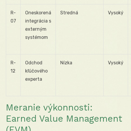
R-
Oneskorená
Stredná
Vysoký
07
integrácia s
externým
systémom
R-
Odchod
Nízka
Vysoký
12
kľúčového
experta
Meranie výkonnosti:
Earned Value Management
(EVM)