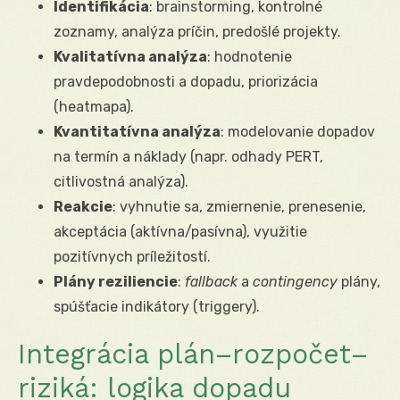
Identifikácia
: brainstorming, kontrolné
zoznamy, analýza príčin, predošlé projekty.
Kvalitatívna analýza
: hodnotenie
pravdepodobnosti a dopadu, priorizácia
(heatmapa).
Kvantitatívna analýza
: modelovanie dopadov
na termín a náklady (napr. odhady PERT,
citlivostná analýza).
Reakcie
: vyhnutie sa, zmiernenie, prenesenie,
akceptácia (aktívna/pasívna), využitie
pozitívnych príležitostí.
Plány reziliencie
:
fallback
a
contingency
plány,
spúšťacie indikátory (triggery).
Integrácia plán–rozpočet–
riziká: logika dopadu