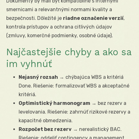
Dokumenty by mali byť kompatibilné s internými
smernicami a relevantnými normami kvality a
bezpečnosti. Dôležité je
riadne označenie verzií
,
kontrola prístupov a ochrana citlivých údajov
(zmluvy, komerčné podmienky, osobné údaje).
Najčastejšie chyby a ako sa
im vyhnúť
Nejasný rozsah
→ chýbajúca WBS a kritériá
Done. Riešenie: formalizovať WBS a akceptačné
kritériá.
Optimistický harmonogram
→ bez rezerv a
levelovania. Riešenie: zahrnúť rizikové rezervy a
kapacitné obmedzenia.
Rozpočet bez rezerv
→ nerealistický BAC.
Riešenie: oddeliť contingency a management