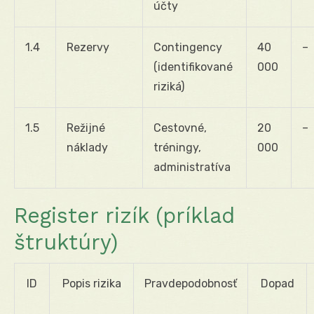
účty
1.4
Rezervy
Contingency
40
–
(identifikované
000
riziká)
1.5
Režijné
Cestovné,
20
–
náklady
tréningy,
000
administratíva
Register rizík (príklad
štruktúry)
ID
Popis rizika
Pravdepodobnosť
Dopad