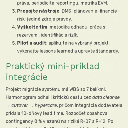
práva, periodicita reportingu, metrika EVM.
Prepojte nástroje
: DMS–plánovanie–financie–
risk; jediné zdroje pravdy.
Vyškolte tím
: metodika odhadu, práca s
rezervami, identifikácia rizík.
Pilot a audit
: aplikujte na vybraný projekt,
vykonajte lessons learned a upravte štandardy.
Praktický mini-príklad
integrácie
Projekt migrácie systému má WBS so 7 balíkmi.
Harmonogram odhalil kritickú cestu cez
data cleanse
→ cutover → hypercare
, pričom integrácia dodávateľa
pridala 10-dňový lead time. Rozpočet obsahoval
contingency 8 % viazanú na riziká R-07 a R-12. Po