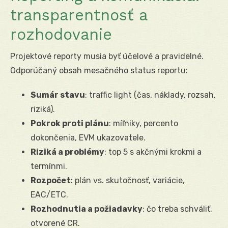
transparentnosť a
rozhodovanie
Projektové reporty musia byť účelové a pravidelné.
Odporúčaný obsah mesačného status reportu:
Sumár stavu
: traffic light (čas, náklady, rozsah,
riziká).
Pokrok proti plánu
: míľniky, percento
dokončenia, EVM ukazovatele.
Riziká a problémy
: top 5 s akčnými krokmi a
termínmi.
Rozpočet
: plán vs. skutočnosť, variácie,
EAC/ETC.
Rozhodnutia a požiadavky
: čo treba schváliť,
otvorené CR.