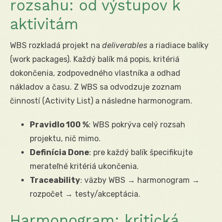
rozsahu: od výstupov k
aktivitám
WBS rozkladá projekt na
deliverables
a riadiace balíky
(work packages). Každý balík má popis, kritériá
dokončenia, zodpovedného vlastníka a odhad
nákladov a času. Z WBS sa odvodzuje zoznam
činností (Activity List) a následne harmonogram.
Pravidlo 100 %
: WBS pokrýva celý rozsah
projektu, nič mimo.
Definícia Done
: pre každý balík špecifikujte
merateľné kritériá ukončenia.
Traceability
: väzby WBS → harmonogram →
rozpočet → testy/akceptácia.
Harmonogram: kritická