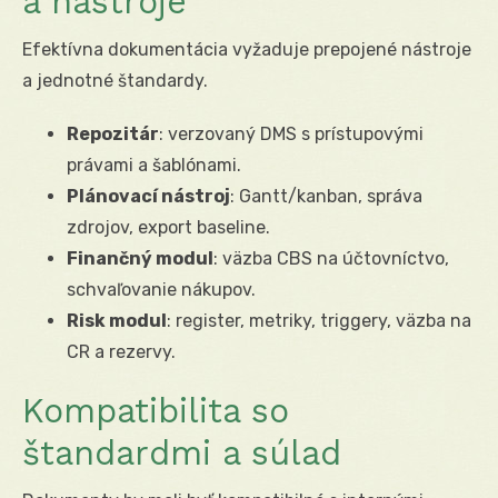
a nástroje
Efektívna dokumentácia vyžaduje prepojené nástroje
a jednotné štandardy.
Repozitár
: verzovaný DMS s prístupovými
právami a šablónami.
Plánovací nástroj
: Gantt/kanban, správa
zdrojov, export baseline.
Finančný modul
: väzba CBS na účtovníctvo,
schvaľovanie nákupov.
Risk modul
: register, metriky, triggery, väzba na
CR a rezervy.
Kompatibilita so
štandardmi a súlad