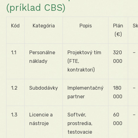
(príklad CBS)
Kód
Kategória
Popis
Plán
S
(€)
1.1
Personálne
Projektový tím
320
–
náklady
(FTE,
000
kontraktori)
1.2
Subdodávky
Implementačný
180
–
partner
000
1.3
Licencie a
Softvér,
60
–
nástroje
prostredia,
000
testovacie