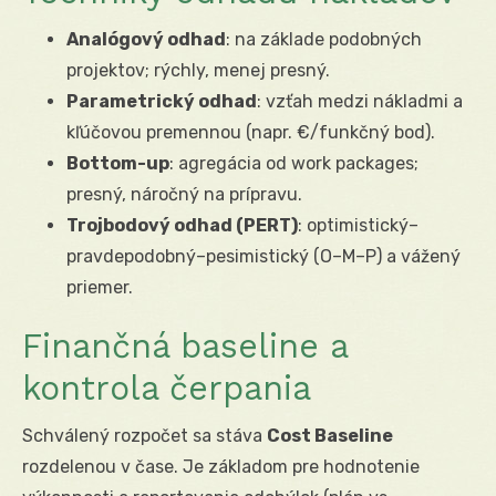
Analógový odhad
: na základe podobných
projektov; rýchly, menej presný.
Parametrický odhad
: vzťah medzi nákladmi a
kľúčovou premennou (napr. €/funkčný bod).
Bottom-up
: agregácia od work packages;
presný, náročný na prípravu.
Trojbodový odhad (PERT)
: optimistický–
pravdepodobný–pesimistický (O–M–P) a vážený
priemer.
Finančná baseline a
kontrola čerpania
Schválený rozpočet sa stáva
Cost Baseline
rozdelenou v čase. Je základom pre hodnotenie