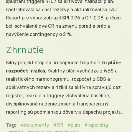
spustení triggera R-07 sa aktivoval fallback plán,
spotrebovala sa časť rezervy a aktualizoval sa EAC.
Report pre výbor zobrazil SPI 0,96 a CPI 0,98, pričom
boli schválené dve CR na zmenu poradia prác a
navýšenie contingency o 2 %.
Zhrnutie
Silný projekt stojí na prepojenom trojuholníku
plán–
rozpočet–riziká
. Kvalitný plán vychádza z WBS a
realistického harmonogramu, rozpočet z CBS a
adekvátnych rezerv a riziká sa aktívne spravujú cez
register, reakcie a triggery. Schválená baseline,
disciplinované riadenie zmien a transparentný
reporting sú podmienkou dôvery a úspechu projektu.
Tag:
dokumenty
KPI
plán
reporting