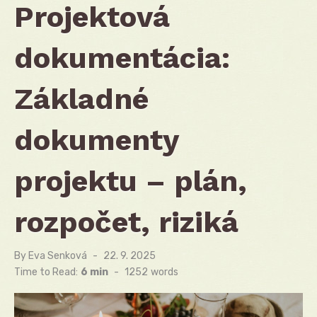
Projektová
dokumentácia:
Základné
dokumenty
projektu – plán,
rozpočet, riziká
By
Eva Senková
Posted
22. 9. 2025
on
Time to Read:
6 min
-
1252
words