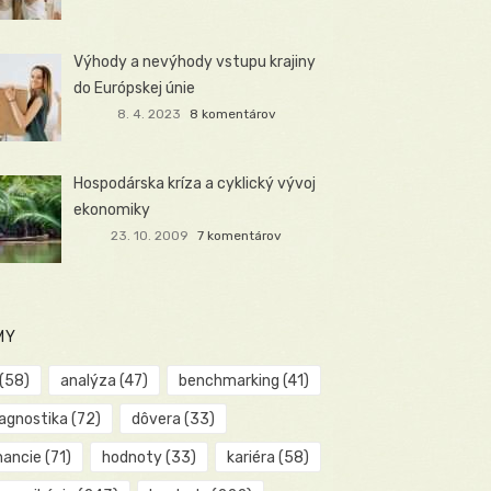
Výhody a nevýhody vstupu krajiny
do Európskej únie
8. 4. 2023
8 komentárov
Hospodárska kríza a cyklický vývoj
ekonomiky
23. 10. 2009
7 komentárov
MY
(58)
analýza
(47)
benchmarking
(41)
iagnostika
(72)
dôvera
(33)
nancie
(71)
hodnoty
(33)
kariéra
(58)