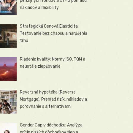
penzijných fondov a ETF z pohľadu
nákladov a flexibility
Strategická Cenová Elasticita:
Testovanie bez chaosu a narušenia
trhu
Riadenie kvality: Normy ISO, TQM a
neustále zlepšovanie
Reverzná hypotéka (Reverse
Mortgage): Prehľad rizík, nákladov a
porovnanie s alternatívami
Gender Gap v dôchodku: Analýza
príčin nižších dôchodkov žien a