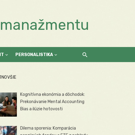
a manažmentu
NT
PERSONALISTIKA
JNOVŠIE
Kognitívna ekonómia a dôchodok:
Prekonávanie Mental Accounting
Bias a ilúzie hotovosti
Dilema sporenia: Komparácia