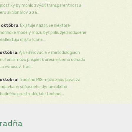
gnostiky by mohlo zvýšiť transparentnosť a
eru akcionárov a zá...
 októbra
:
Existuje názor, že niektoré
nomické modely môžu byť príliš zjednodušené
ereflektujú dostatočne...
 októbra
:
Aj keď inovácie v metodológiách
notenia môžu prispieť k presnejšiemu odhadu
k a výnosov, trad...
 októbra
:
Tradičné MIS môžu zaostávať za
iadavkami súčasného dynamického
hodného prostredia, kde technol...
radňa