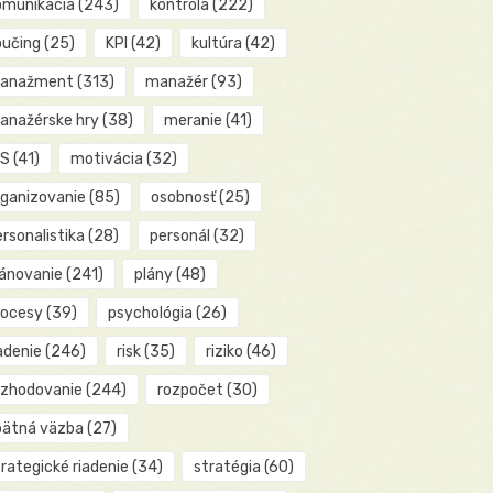
omunikácia
(243)
kontrola
(222)
oučing
(25)
KPI
(42)
kultúra
(42)
anažment
(313)
manažér
(93)
anažérske hry
(38)
meranie
(41)
IS
(41)
motivácia
(32)
rganizovanie
(85)
osobnosť
(25)
rsonalistika
(28)
personál
(32)
lánovanie
(241)
plány
(48)
rocesy
(39)
psychológia
(26)
adenie
(246)
risk
(35)
riziko
(46)
ozhodovanie
(244)
rozpočet
(30)
pätná väzba
(27)
rategické riadenie
(34)
stratégia
(60)