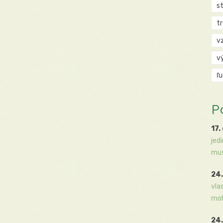
s
t
v
v
ľ
P
17.
jed
mus
24.
vla
moh
24.