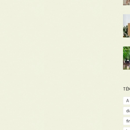
TÉ
A
d
fi