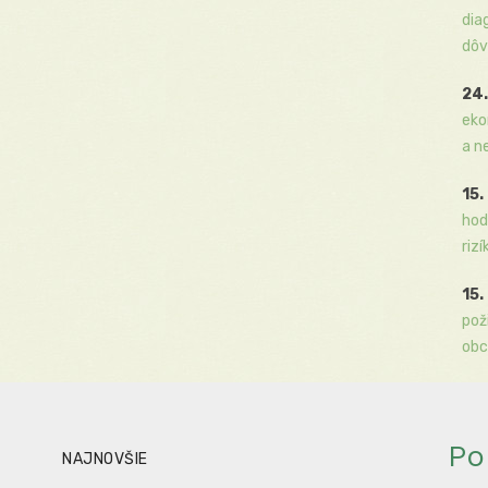
dia
dôv
24.
eko
a n
15.
hod
rizí
15.
pož
obc
Po
NAJNOVŠIE