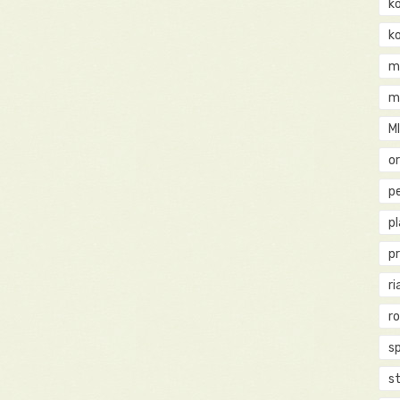
k
k
m
m
M
o
pe
p
p
ri
r
s
st