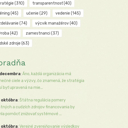
tratégie
(310)
transparentnosť
(40)
réning
(45)
učenie
(29)
vedenie
(145)
zdelávanie
(74)
výcvik manažérov
(40)
ýroba
(42)
zamestnanci
(37)
udské zdroje
(63)
oradňa
 decembra
:
Áno, každá organizácia má
inečné ciele a výzvy, čo znamená, že stratégia
í byť upravená na mie...
 októbra
:
Štátna regulácia pomery
stných a cudzích zdrojov financovania by
la pomôcť znižovať systémové ...
 októbra
:
Verejné zverejňovanie výsledkov