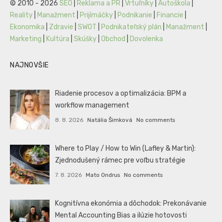
© 2010 - 2026
SEO
|
Reklama a PR
|
Vrtuľníky
|
Autoškola
|
Reality
|
Manažment
|
Prijímáčky
|
Podnikanie
|
Financie
|
Ekonomika
|
Zdravie
|
SWOT
|
Podnikateľský plán
|
Manažment
|
Marketing
|
Kultúra
|
Skúšky
|
Obchod
|
Dovolenka
NAJNOVŠIE
Riadenie procesov a optimalizácia: BPM a
workflow management
8. 8. 2026
Natália Šimková
No comments
Where to Play / How to Win (Lafley & Martin):
Zjednodušený rámec pre voľbu stratégie
7. 8. 2026
Mato Ondrus
No comments
Kognitívna ekonómia a dôchodok: Prekonávanie
Mental Accounting Bias a ilúzie hotovosti