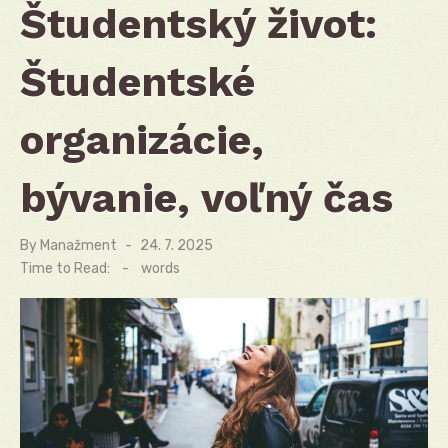
Študentský život:
Študentské
organizácie,
bývanie, voľný čas
By
Manažment
Posted
24. 7. 2025
on
Time to Read:
-
words