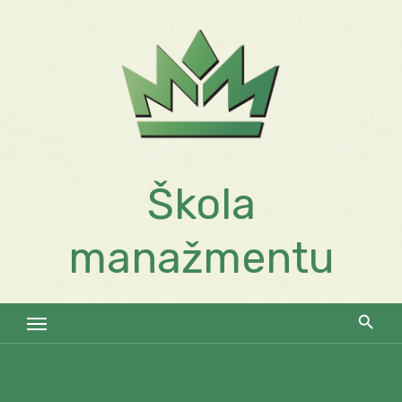
Skip
to
content
Škola
manažmentu