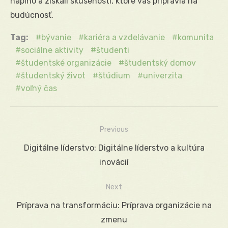
naplno a získali skúsenosti, ktoré vás pripravia na
budúcnosť.
Tag:
bývanie
kariéra a vzdelávanie
komunita
sociálne aktivity
študenti
študentské organizácie
študentský domov
študentský život
štúdium
univerzita
voľný čas
Previous
Navigácia
Previous
Digitálne líderstvo: Digitálne líderstvo a kultúra
v
post:
inovácií
článku
Next
Next
Príprava na transformáciu: Príprava organizácie na
post:
zmenu