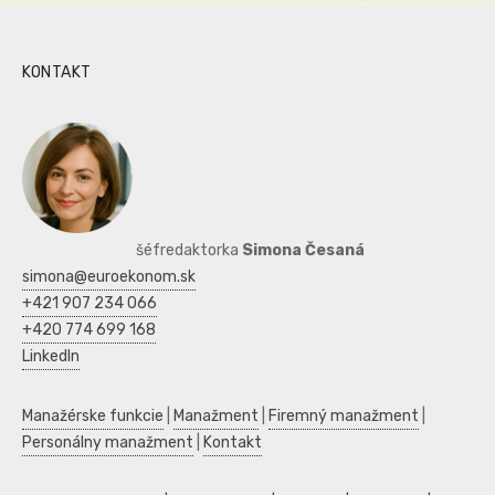
KONTAKT
šéfredaktorka
Simona Česaná
simona@euroekonom.sk
+421 907 234 066
+420 774 699 168
LinkedIn
Manažérske funkcie
|
Manažment
|
Firemný manažment
|
Personálny manažment
|
Kontakt