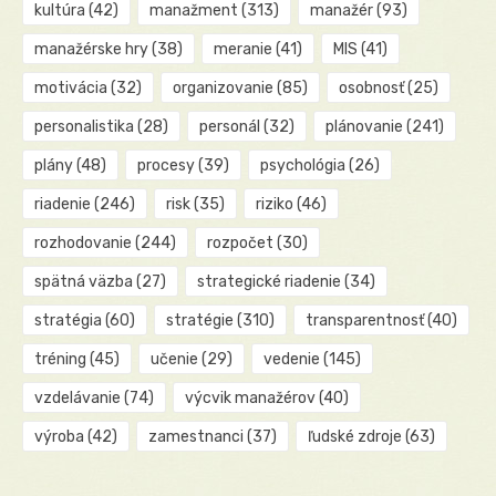
kultúra
(42)
manažment
(313)
manažér
(93)
manažérske hry
(38)
meranie
(41)
MIS
(41)
motivácia
(32)
organizovanie
(85)
osobnosť
(25)
personalistika
(28)
personál
(32)
plánovanie
(241)
plány
(48)
procesy
(39)
psychológia
(26)
riadenie
(246)
risk
(35)
riziko
(46)
rozhodovanie
(244)
rozpočet
(30)
spätná väzba
(27)
strategické riadenie
(34)
stratégia
(60)
stratégie
(310)
transparentnosť
(40)
tréning
(45)
učenie
(29)
vedenie
(145)
vzdelávanie
(74)
výcvik manažérov
(40)
výroba
(42)
zamestnanci
(37)
ľudské zdroje
(63)