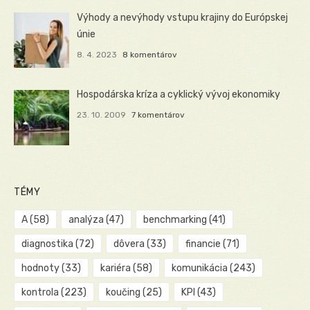
Výhody a nevýhody vstupu krajiny do Európskej
únie
8. 4. 2023
8 komentárov
Hospodárska kríza a cyklický vývoj ekonomiky
23. 10. 2009
7 komentárov
TÉMY
A
(58)
analýza
(47)
benchmarking
(41)
diagnostika
(72)
dôvera
(33)
financie
(71)
hodnoty
(33)
kariéra
(58)
komunikácia
(243)
kontrola
(223)
koučing
(25)
KPI
(43)