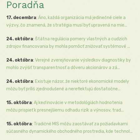
Poradňa
17. decembra
:
Áno, každá organizácia má jedinečné ciele a
výzvy, čo znamená, že stratégia musí byť upravená na mie...
24. októbra
:
Štátna regulácia pomery vlastných a cudzích
zdrojov financovania by mohla pomôcť znižovať systémové ...
24. októbra
:
Verejné zverejňovanie výsledkov diagnostiky by
mohlo zvýšiť transparentnosť a dôveru akcionárov a zá...
24. októbra
:
Existuje názor, že niektoré ekonomické modely
môžu byť príliš zjednodušené a nereflektujú dostatočne...
15. októbra
:
Aj keď inovácie v metodológiách hodnotenia
môžu prispieť k presnejšiemu odhadu rizík a výnosov, trad...
15. októbra
:
Tradičné MIS môžu zaostávať za požiadavkami
súčasného dynamického obchodného prostredia, kde technol...