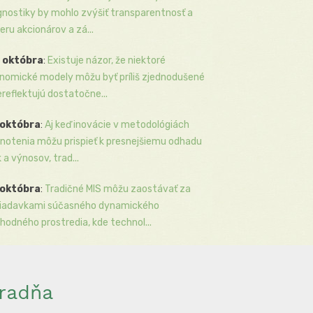
gnostiky by mohlo zvýšiť transparentnosť a
eru akcionárov a zá...
 októbra
:
Existuje názor, že niektoré
nomické modely môžu byť príliš zjednodušené
ereflektujú dostatočne...
 októbra
:
Aj keď inovácie v metodológiách
notenia môžu prispieť k presnejšiemu odhadu
k a výnosov, trad...
 októbra
:
Tradičné MIS môžu zaostávať za
iadavkami súčasného dynamického
hodného prostredia, kde technol...
radňa