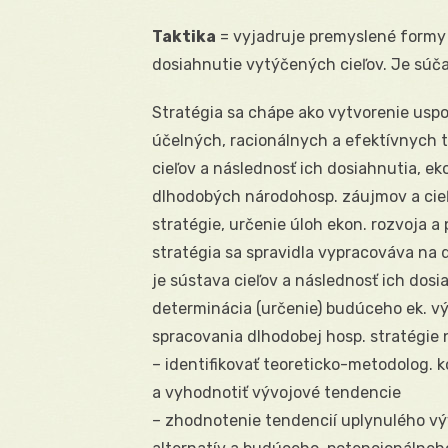
Taktika
= vyjadruje premyslené formy
dosiahnutie vytýčených cieľov. Je súčas
Stratégia sa chápe ako vytvorenie usp
účelných, racionálnych a efektívnych tr
cieľov a následnosť ich dosiahnutia, e
dlhodobých národohosp. záujmov a cieľov
stratégie, určenie úloh ekon. rozvoja a 
stratégia sa spravidla vypracováva na d
je sústava cieľov a následnosť ich dosi
determinácia (určenie) budúceho ek. vý
spracovania dlhodobej hosp. stratégie 
– identifikovať teoreticko-metodolog. 
a vyhodnotiť vývojové tendencie
– zhodnotenie tendencií uplynulého výv