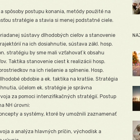
 a spôsoby postupu konania, metódy použité na
ťou stratégie a stavia si menej podstatné ciele.
oriadanej sústavy dlhodobých cieľov a stanovenie
NA
ajektórií na ich dosiahnutie, sústava zákl. hosp.
kon. stratégiu by sme mali vzťahovať k obsahu
. Taktika stanovenie ciest k realizácii hosp.
prostriedkov na ich riešenie a splnenie. Hosp.
lhodobé obdobie a ek. taktika na kratšie. Stratégia
ahnutia, účelom ek. stratégie je správna
voja za pomoci intenzifikačných stratégií. Postup
na NH úrovni:
koncepty a systémy, ktoré by umožnili zaznamenať
oja a analýza hlavných príčin, východísk a