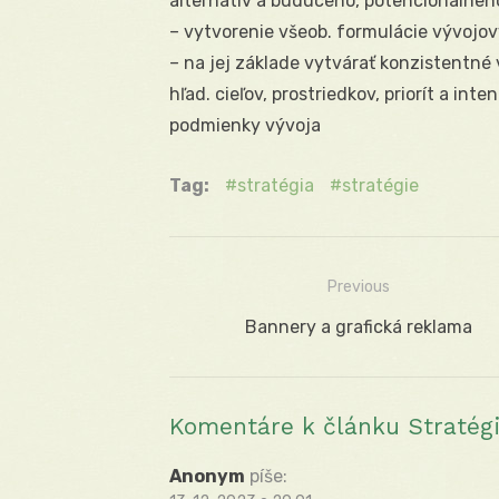
alternatív a budúceho, potencionálneh
– vytvorenie všeob. formulácie vývojov
– na jej základe vytvárať konzistentné 
hľad. cieľov, prostriedkov, priorít a inte
podmienky vývoja
Tag:
stratégia
stratégie
Previous
Navigácia
Previous
Bannery a grafická reklama
v
post:
článku
Komentáre k článku Stratégia
Anonym
píše: