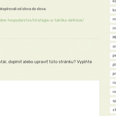
k
okopírovali od slova do slova.
k
m
ne-hospodarstvo/strategia-a-taktika-definicie/
m
M
o
pe
ár, doplniť alebo upraviť túto stránku? Vyplňte
p
p
ri
r
s
st