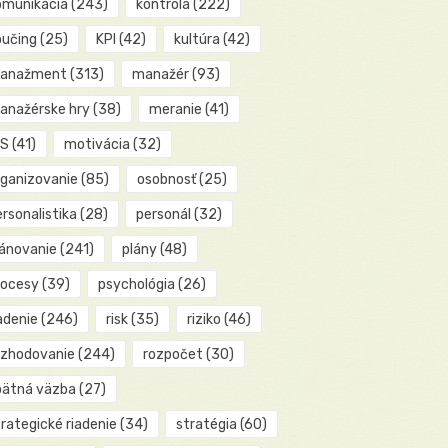
omunikácia
(243)
kontrola
(222)
oučing
(25)
KPI
(42)
kultúra
(42)
anažment
(313)
manažér
(93)
anažérske hry
(38)
meranie
(41)
IS
(41)
motivácia
(32)
rganizovanie
(85)
osobnosť
(25)
rsonalistika
(28)
personál
(32)
lánovanie
(241)
plány
(48)
rocesy
(39)
psychológia
(26)
adenie
(246)
risk
(35)
riziko
(46)
ozhodovanie
(244)
rozpočet
(30)
pätná väzba
(27)
rategické riadenie
(34)
stratégia
(60)