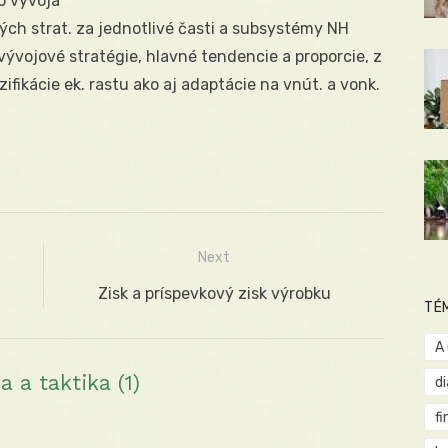
o vývoja
ých strat. za jednotlivé časti a subsystémy NH
vývojové stratégie, hlavné tendencie a proporcie, z
nzifikácie ek. rastu ako aj adaptácie na vnút. a vonk.
Next
Next
Zisk a príspevkový zisk výrobku
TÉ
post:
A
 a taktika (1)
d
fi