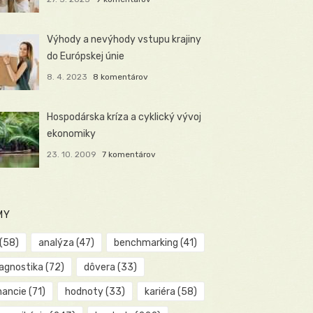
Výhody a nevýhody vstupu krajiny
do Európskej únie
8. 4. 2023
8 komentárov
Hospodárska kríza a cyklický vývoj
ekonomiky
23. 10. 2009
7 komentárov
MY
(58)
analýza
(47)
benchmarking
(41)
iagnostika
(72)
dôvera
(33)
nancie
(71)
hodnoty
(33)
kariéra
(58)