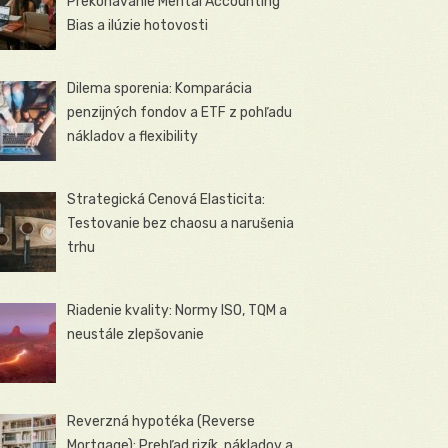
Prekonávanie Mental Accounting
Bias a ilúzie hotovosti
Dilema sporenia: Komparácia
penzijných fondov a ETF z pohľadu
nákladov a flexibility
Strategická Cenová Elasticita:
Testovanie bez chaosu a narušenia
trhu
Riadenie kvality: Normy ISO, TQM a
neustále zlepšovanie
Reverzná hypotéka (Reverse
Mortgage): Prehľad rizík, nákladov a