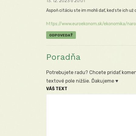
13. 12. 2023 o 20:01
Aspoň citáciu ste im mohli dať, keď ste ich už 
https://www.euroekonom.sk/ekonomika/narod
ODPOVEDAŤ
Poradňa
Potrebujete radu? Chcete pridať koment
textové pole nižšie. Ďakujeme ♥
VÁŠ TEXT