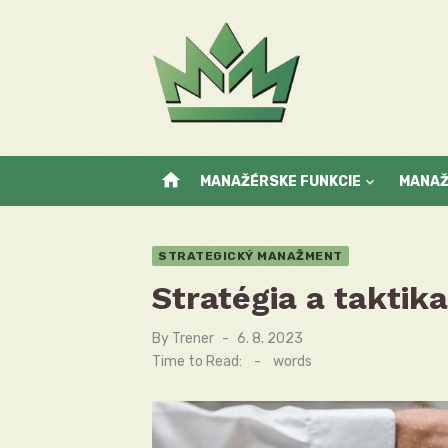
Skip
to
content
home
MANAŽÉRSKE FUNKCIE
MANA
STRATEGICKÝ MANAŽMENT
Stratégia a taktika
By
Trener
Posted
6. 8. 2023
on
Time to Read:
-
words