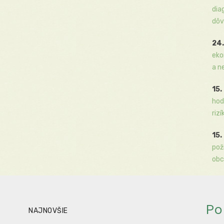
dia
dôv
24.
eko
a n
15.
hod
rizí
15.
pož
obc
Po
NAJNOVŠIE