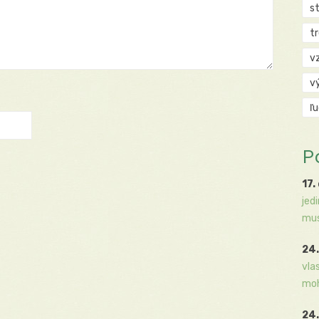
s
t
v
v
ľ
P
17.
jed
mus
24.
vla
moh
24.