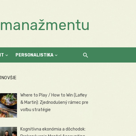
a manažmentu
NT
PERSONALISTIKA
JNOVŠIE
Where to Play / How to Win (Lafley
& Martin): Zjednodušený rámec pre
voľbu stratégie
Kognitívna ekonómia a dôchodok: