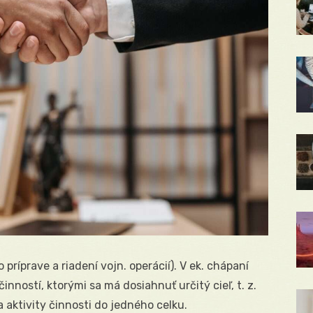
príprave a riadení vojn. operácií). V ek. chápaní
inností, ktorými sa má dosiahnuť určitý cieľ, t. z.
u a aktivity činnosti do jedného celku.