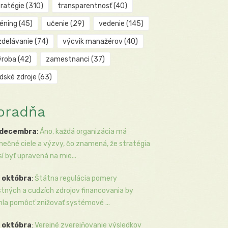
tratégie
(310)
transparentnosť
(40)
réning
(45)
učenie
(29)
vedenie
(145)
zdelávanie
(74)
výcvik manažérov
(40)
ýroba
(42)
zamestnanci
(37)
udské zdroje
(63)
oradňa
 decembra
:
Áno, každá organizácia má
inečné ciele a výzvy, čo znamená, že stratégia
í byť upravená na mie...
 októbra
:
Štátna regulácia pomery
stných a cudzích zdrojov financovania by
la pomôcť znižovať systémové ...
 októbra
:
Verejné zverejňovanie výsledkov