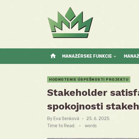
Skip
to
content
home
MANAŽÉRSKE FUNKCIE
MANA
HODNOTENIE ÚSPEŠNOSTI PROJEKTU
Stakeholder satis
spokojnosti stake
By
Eva Senková
Posted
25. 6. 2025
on
Time to Read:
-
words