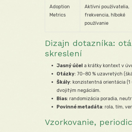
Adoption
Aktívni používatelia,
Metrics
frekvencia, hlboké
používanie
Dizajn dotazníka: otá
skreslení
Jasný účel
a krátky kontext v úv
Otázky
: 70–80 % uzavretých (šk
Škály
: konzistentná orientácia (1
dvojitým negáciám.
Bias
: randomizácia poradia, neutr
Povinné metadáta
: rola, tím, 
Vzorkovanie, periodic