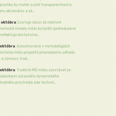
gnostiky by mohlo zvýšiť transparentnosť a
eru akcionárov a zá...
 októbra
:
Existuje názor, že niektoré
nomické modely môžu byť príliš zjednodušené
ereflektujú dostatočne...
 októbra
:
Aj keď inovácie v metodológiách
notenia môžu prispieť k presnejšiemu odhadu
k a výnosov, trad...
 októbra
:
Tradičné MIS môžu zaostávať za
iadavkami súčasného dynamického
hodného prostredia, kde technol...