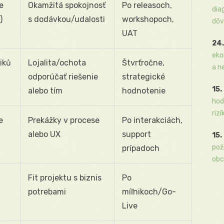
e
Okamžitá spokojnosť
Po releasoch,
dia
)
s dodávkou/udalosti
workshopoch,
dôv
UAT
24.
eko
iků
Lojalita/ochota
Štvrťročne,
a n
odporúčať riešenie
strategické
15.
alebo tím
hodnotenie
hod
rizí
e
Prekážky v procese
Po interakciách,
alebo UX
support
15.
pož
prípadoch
obc
Fit projektu s biznis
Po
potrebami
míľnikoch/Go-
Live