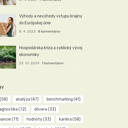
Výhody a nevýhody vstupu krajiny
do Európskej únie
8. 4. 2023
8 komentárov
Hospodárska kríza a cyklický vývoj
ekonomiky
23. 10. 2009
7 komentárov
MY
(58)
analýza
(47)
benchmarking
(41)
iagnostika
(72)
dôvera
(33)
nancie
(71)
hodnoty
(33)
kariéra
(58)