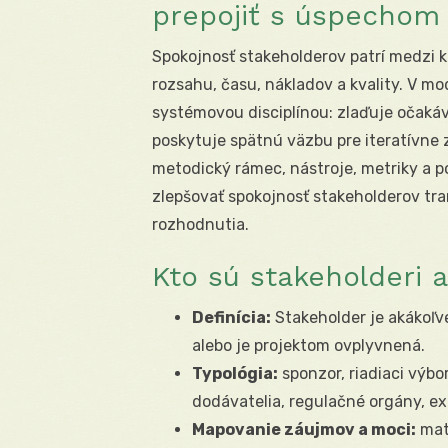
prepojiť s úspechom 
Spokojnosť stakeholderov patrí medzi kľ
rozsahu, času, nákladov a kvality. V mo
systémovou disciplínou: zlaďuje očakáv
poskytuje spätnú väzbu pre iteratívne 
metodický rámec, nástroje, metriky a 
zlepšovať spokojnosť stakeholderov tr
rozhodnutia.
Kto sú stakeholderi a
Definícia:
Stakeholder je akákoľve
alebo je projektom ovplyvnená.
Typológia:
sponzor, riadiaci výbo
dodávatelia, regulačné orgány, ext
Mapovanie záujmov a moci:
mat