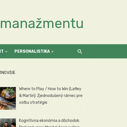
a manažmentu
NT
PERSONALISTIKA
JNOVŠIE
Where to Play / How to Win (Lafley
& Martin): Zjednodušený rámec pre
voľbu stratégie
Kognitívna ekonómia a dôchodok: