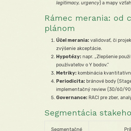
legitimacy, urgency
) a mapy vzťa
Rámec merania: od c
plánom
Účel merania:
validovať, či proj
zvýšenie akceptácie.
Hypotézy:
napr. „Zlepšenie použi
používateľov o Y bodov.“
Metriky:
kombinácia kvantitatívny
Periodicita:
bránové body (Stage 
implementačný review (30/60/90 
Governance:
RACI pre zber, analý
Segmentácia stakeho
Segmentačné
Prí