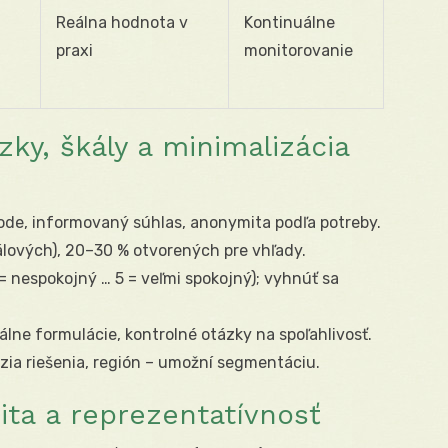
Reálna hodnota v
Kontinuálne
praxi
monitorovanie
zky, škály a minimalizácia
ode, informovaný súhlas, anonymita podľa potreby.
álových), 20–30 % otvorených pre vhľady.
 = nespokojný … 5 = veľmi spokojný); vyhnúť sa
álne formulácie, kontrolné otázky na spoľahlivosť.
verzia riešenia, región – umožní segmentáciu.
ita a reprezentatívnosť