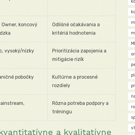
k
k
m
t Owner, koncový
Odlišné očakávania a
ádzka
kritériá hodnotenia
m
M
c, vysoký/nízky
Prioritizácia zapojenia a
o
mitigácie rizík
pe
p
aničné pobočky
Kultúrne a procesné
rozdiely
p
ri
mainstream,
Rôzna potreba podpory a
r
tréningu
s
st
kvantitatívne a kvalitatívne