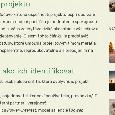
projektu
účové kritériá úspešnosti projektu popri dodržaní
dernom riadení portfólia je hodnotenie spokojnosti
ania, včas zachytáva riziká akceptácie výsledkov a
NA
zlepšovanie. Cieľom tohto článku je predstaviť
postupy, ktoré umožnia projektovým tímom merať a
ansparentne, reprodukovateľne a s prepojením na
 ako ich identifikovať
k osoba alebo entita, ktorá ovplyvňuje projekt
r, objednávateľ, koncoví používatelia, prevádzka/IT,
erní partneri, verejnosť.
ica
Power–Interest
, model saliencie (
power,