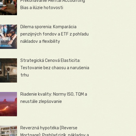
Prekonávanie Mental Accounting
Bias a ilúzie hotovosti
Dilema sporenia: Komparácia
penzijných fondov a ETF z pohľadu
nákladov a flexibility
Strategická Cenová Elasticita:
Testovanie bez chaosu a narušenia
trhu
Riadenie kvality: Normy ISO, TQM a
neustále zlepšovanie
Reverzná hypotéka (Reverse
Mortgage): Prehľad rizík, nákladov a