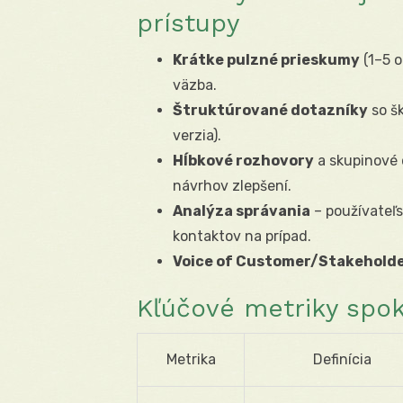
prístupy
Krátke pulzné prieskumy
(1–5 o
väzba.
Štruktúrované dotazníky
so šk
verzia).
Hĺbkové rozhovory
a skupinové d
návrhov zlepšení.
Analýza správania
– používateľs
kontaktov na prípad.
Voice of Customer/Stakehold
Kľúčové metriky spok
Metrika
Definícia