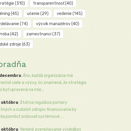
tratégie
(310)
transparentnosť
(40)
réning
(45)
učenie
(29)
vedenie
(145)
zdelávanie
(74)
výcvik manažérov
(40)
ýroba
(42)
zamestnanci
(37)
udské zdroje
(63)
oradňa
 decembra
:
Áno, každá organizácia má
inečné ciele a výzvy, čo znamená, že stratégia
í byť upravená na mie...
 októbra
:
Štátna regulácia pomery
stných a cudzích zdrojov financovania by
la pomôcť znižovať systémové ...
 októbra
:
Verejné zverejňovanie výsledkov