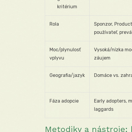
kritérium
Rola
Sponzor, Produc
používateľ, prev
Moc/plynulosť
Vysoká/nízka mo
vplyvu
záujem
Geografia/jazyk
Domáce vs. zahr
Fáza adopcie
Early adopters, 
laggards
Metodiky a nástroje: 