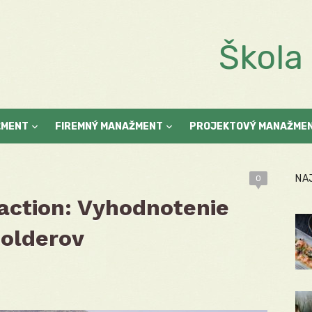
Škol
ŽMENT
FIREMNÝ MANAŽMENT
PROJEKTOVÝ MANAŽME
NA
0
faction: Vyhodnotenie
holderov