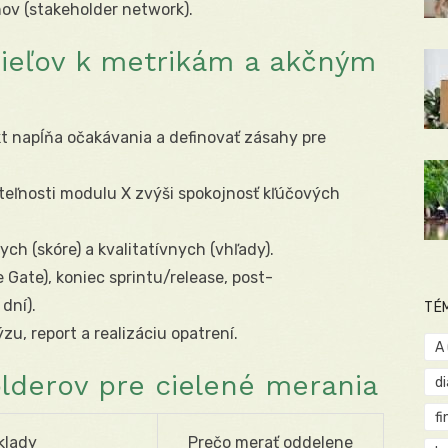
hov (stakeholder network).
ieľov k metrikám a akčným
ekt napĺňa očakávania a definovať zásahy pre
teľnosti modulu X zvýši spokojnosť kľúčových
ch (skóre) a kvalitatívnych (vhľady).
Gate), koniec sprintu/release, post-
dní).
TÉ
zu, report a realizáciu opatrení.
A
lderov pre cielené merania
d
fi
klady
Prečo merať oddelene