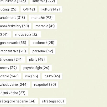
omunikácia
(243)
kontrola
(222)
oučing
(25)
KPI
(42)
kultúra
(42)
anažment
(313)
manažér
(93)
anažérske hry
(38)
meranie
(41)
IS
(41)
motivácia
(32)
rganizovanie
(85)
osobnosť
(25)
rsonalistika
(28)
personál
(32)
lánovanie
(241)
plány
(48)
rocesy
(39)
psychológia
(26)
adenie
(246)
risk
(35)
riziko
(46)
ozhodovanie
(244)
rozpočet
(30)
pätná väzba
(27)
rategické riadenie
(34)
stratégia
(60)