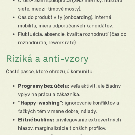
Cross-team spolupráca (SNA metriky: hustota
siete, medzi-tímové mosty).
Čas do produktivity (onboarding), interná
mobilita, miera odporúčaných kandidátov.
Fluktuácia, absencie, kvalita rozhodnutí (čas do
rozhodnutia, rework rate).
Riziká a anti-vzory
Časté pasce, ktoré ohrozujú komunitu:
Programy bez účelu:
veľa aktivít, ale žiadny
vplyv na prácu a zákazníka.
“Happy-washing”:
ignorovanie konfliktov a
ťažkých tém v mene dobrej nálady.
Elitné bubliny:
privilegovanie extrovertných
hlasov, marginalizácia tichších profilov.