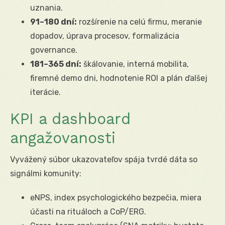
uznania.
91–180 dní:
rozšírenie na celú firmu, meranie
dopadov, úprava procesov, formalizácia
governance.
181–365 dní:
škálovanie, interná mobilita,
firemné demo dni, hodnotenie ROI a plán ďalšej
iterácie.
KPI a dashboard
angažovanosti
Vyvážený súbor ukazovateľov spája tvrdé dáta so
signálmi komunity:
eNPS, index psychologického bezpečia, miera
účasti na rituáloch a CoP/ERG.