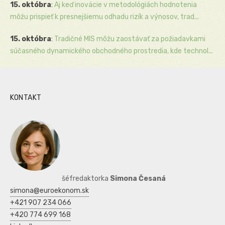
15. októbra
:
Aj keď inovácie v metodológiách hodnotenia
môžu prispieť k presnejšiemu odhadu rizík a výnosov, trad...
15. októbra
:
Tradičné MIS môžu zaostávať za požiadavkami
súčasného dynamického obchodného prostredia, kde technol...
KONTAKT
šéfredaktorka
Simona Česaná
simona@euroekonom.sk
+421 907 234 066
+420 774 699 168