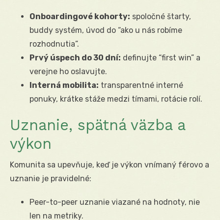
Onboardingové kohorty:
spoločné štarty,
buddy systém, úvod do “ako u nás robíme
rozhodnutia”.
Prvý úspech do 30 dní:
definujte “first win” a
verejne ho oslavujte.
Interná mobilita:
transparentné interné
ponuky, krátke stáže medzi tímami, rotácie rolí.
Uznanie, spätná väzba a
výkon
Komunita sa upevňuje, keď je výkon vnímaný férovo a
uznanie je pravidelné:
Peer-to-peer uznanie viazané na hodnoty, nie
len na metriky.