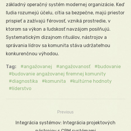
základný operačný systém modernej organizácie. Keď
ľudia rozumejú účelu, cítia sa bezpečne, majú priestor
prispieť a zažívajú férovosť, vzniká prostredie, v
ktorom sa výkon a ľudskosť navzájom posilňujú.
Systematickým dizajnom rituálov, nástrojov a
správania lídrov sa komunita stáva udržateľnou
konkurenčnou výhodou.
Tag:
angažovanej
angažovanosť
budovanie
budovanie angažovanej firemnej komunity
diagnostika
komunita
kultúrne hodnoty
líderstvo
Previous
Navigácia
Previous
Integrácia systémov: Integrácia projektových
v
post:
nástrojov s CRM systémami