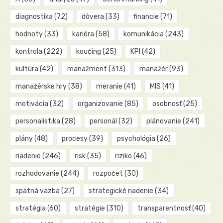
diagnostika
(72)
dôvera
(33)
financie
(71)
hodnoty
(33)
kariéra
(58)
komunikácia
(243)
kontrola
(222)
koučing
(25)
KPI
(42)
kultúra
(42)
manažment
(313)
manažér
(93)
manažérske hry
(38)
meranie
(41)
MIS
(41)
motivácia
(32)
organizovanie
(85)
osobnosť
(25)
personalistika
(28)
personál
(32)
plánovanie
(241)
plány
(48)
procesy
(39)
psychológia
(26)
riadenie
(246)
risk
(35)
riziko
(46)
rozhodovanie
(244)
rozpočet
(30)
spätná väzba
(27)
strategické riadenie
(34)
stratégia
(60)
stratégie
(310)
transparentnosť
(40)