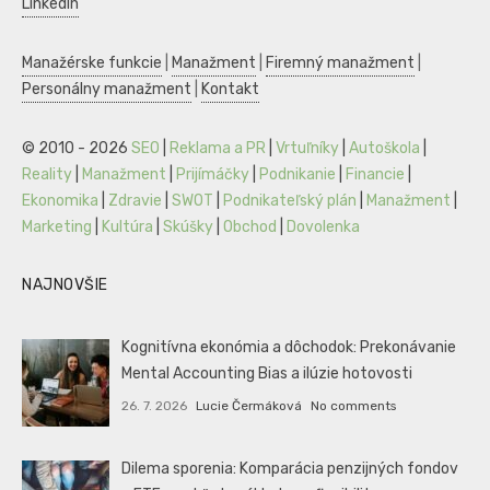
LinkedIn
Manažérske funkcie
|
Manažment
|
Firemný manažment
|
Personálny manažment
|
Kontakt
© 2010 - 2026
SEO
|
Reklama a PR
|
Vrtuľníky
|
Autoškola
|
Reality
|
Manažment
|
Prijímáčky
|
Podnikanie
|
Financie
|
Ekonomika
|
Zdravie
|
SWOT
|
Podnikateľský plán
|
Manažment
|
Marketing
|
Kultúra
|
Skúšky
|
Obchod
|
Dovolenka
NAJNOVŠIE
Kognitívna ekonómia a dôchodok: Prekonávanie
Mental Accounting Bias a ilúzie hotovosti
26. 7. 2026
Lucie Čermáková
No comments
Dilema sporenia: Komparácia penzijných fondov