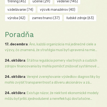
tréning
(45)
učenie
(29)
vedenie
(145)
vzdelávanie
(74)
výcvik manažérov
(40)
výroba
(42)
zamestnanci
(37)
ľudské zdroje
(63)
Poradňa
17. decembra
:
Áno, každá organizácia má jedinečné ciele a
výzvy, čo znamená, že stratégia musí byť upravená na mie...
24. októbra
:
Štátna regulácia pomery vlastných a cudzích
zdrojov financovania by mohla pomôcť znižovať systémové ...
24. októbra
:
Verejné zverejňovanie výsledkov diagnostiky by
mohlo zvýšiť transparentnosť a dôveru akcionárov a zá...
24. októbra
:
Existuje názor, že niektoré ekonomické modely
môžu byť príliš zjednodušené a nereflektujú dostatočne...