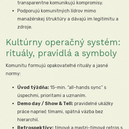
transparentne komunikujú kompromisy.
Podporujú komunitných lídrov mimo
manažérskej štruktúry a dávajú im legitimitu a
zdroje.
Kultúrny operačný systém:
rituály, pravidlá a symboly
Komunitu formujú opakovateľné rituály a jasné
normy:
Úvod týždňa:
15-min. “all-hands sync” s
úspechmi, prioritami a uznaním.
Demo day / Show & Tell:
pravidelné ukážky
práce naprieč tímami, spätná väzba bez
hierarchií.
Retrospektívy:
tímové a medzi-tímové retros s