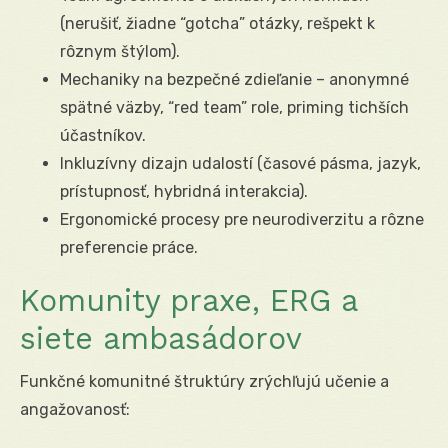
(nerušiť, žiadne “gotcha” otázky, rešpekt k
rôznym štýlom).
Mechaniky na bezpečné zdieľanie – anonymné
spätné väzby, “red team” role, priming tichších
účastníkov.
Inkluzívny dizajn udalostí (časové pásma, jazyk,
prístupnosť, hybridná interakcia).
Ergonomické procesy pre neurodiverzitu a rôzne
preferencie práce.
Komunity praxe, ERG a
siete ambasádorov
Funkčné komunitné štruktúry zrýchľujú učenie a
angažovanosť: