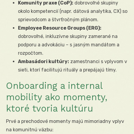
Komunity praxe (CoP):
dobrovoľné skupiny
okolo kompetencií (napr. dátová analytika, CX) so
sprievodcom a štvrťročným plánom.
Employee Resource Groups (ERG):
dobrovoľné, inkluzívne skupiny zamerané na
podporu a advokáciu – s jasným mandátom a
rozpočtom.
Ambasádori kultúry:
zamestnanci s vplyvom v
sieti, ktorí facilitujú rituály a prepájajú tímy.
Onboarding a internal
mobility ako momenty,
ktoré tvoria kultúru
Prvé a prechodové momenty majú mimoriadny vplyv
na komunitnú väzbu: