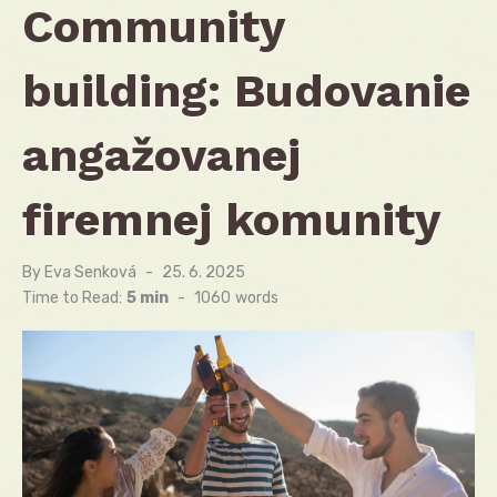
Community
building: Budovanie
angažovanej
firemnej komunity
By
Eva Senková
Posted
25. 6. 2025
on
Time to Read:
5 min
-
1060
words