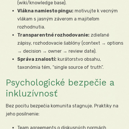
(wiki/knowledge base).
Vlákna namiesto pingu:
motivujte k vecným
vlákam s jasným záverom a majiteľom
rozhodnutia.
Transparentné rozhodovanie:
zdieľané
zápisy, rozhodovacie šablóny (context → options
→ decision → owner → review date).
Správa znalostí:
kurátorstvo obsahu,
taxonómia tém, “single source of truth”.
Psychologické bezpečie a
inkluzívnosť
Bez pocitu bezpečia komunita stagnuje. Praktiky na
jeho posilnenie:
Team agreements o diskusných normách