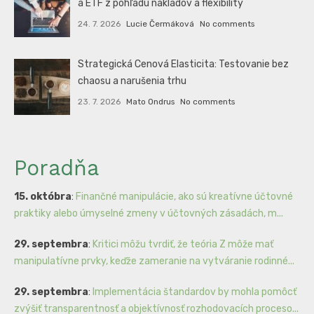
a ETF z pohľadu nákladov a flexibility
24. 7. 2026
Lucie Čermáková
No comments
Strategická Cenová Elasticita: Testovanie bez
chaosu a narušenia trhu
23. 7. 2026
Mato Ondrus
No comments
Poradňa
15. októbra
:
Finančné manipulácie, ako sú kreatívne účtovné
praktiky alebo úmyselné zmeny v účtovných zásadách, m...
29. septembra
:
Kritici môžu tvrdiť, že teória Z môže mať
manipulatívne prvky, keďže zameranie na vytváranie rodinné...
29. septembra
:
Implementácia štandardov by mohla pomôcť
zvýšiť transparentnosť a objektívnosť rozhodovacích proceso...