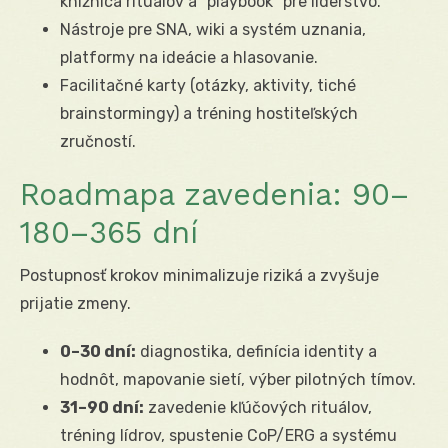
knižnica rituálov a “playbook” pre líderstvo.
Nástroje pre SNA, wiki a systém uznania,
platformy na ideácie a hlasovanie.
Facilitačné karty (otázky, aktivity, tiché
brainstormingy) a tréning hostiteľských
zručností.
Roadmapa zavedenia: 90–
180–365 dní
Postupnosť krokov minimalizuje riziká a zvyšuje
prijatie zmeny.
0–30 dní:
diagnostika, definícia identity a
hodnôt, mapovanie sietí, výber pilotných tímov.
31–90 dní:
zavedenie kľúčových rituálov,
tréning lídrov, spustenie CoP/ERG a systému