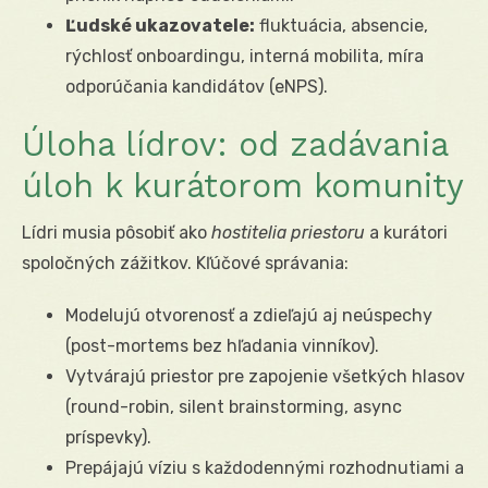
Ľudské ukazovatele:
fluktuácia, absencie,
rýchlosť onboardingu, interná mobilita, míra
odporúčania kandidátov (eNPS).
Úloha lídrov: od zadávania
úloh k kurátorom komunity
Lídri musia pôsobiť ako
hostitelia priestoru
a kurátori
spoločných zážitkov. Kľúčové správania:
Modelujú otvorenosť a zdieľajú aj neúspechy
(post-mortems bez hľadania vinníkov).
Vytvárajú priestor pre zapojenie všetkých hlasov
(round-robin, silent brainstorming, async
príspevky).
Prepájajú víziu s každodennými rozhodnutiami a