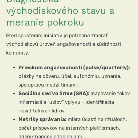
východiskového stavu a
meranie pokroku
Pred spustením iniciatív je potrebné zmerať
východiskovú úroveň angažovanosti a súdržnosti
komunity.
Prieskum angažovanosti (pulse/quarterly):
otázky na dôveru, účel, autonómiu, uznanie,
spoluprácu medzi tímami.
Sociálna sieť vo firme (SNA):
mapovanie tokov
informácií a “uzlov” vplyvu – identifikácia
neviditeľných lídrov.
Metriky správania:
miera účasti na rituáloch,
počet príspevkov na interných platformách,
prienik naprieč oddeleniami.