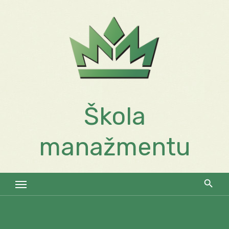
Skip
to
content
Škola
manažmentu