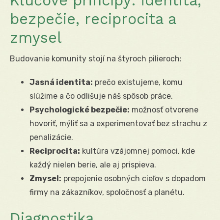
Kľúčové princípy: identita,
bezpečie, reciprocita a
zmysel
Budovanie komunity stojí na štyroch pilieroch:
Jasná identita:
prečo existujeme, komu
slúžime a čo odlišuje náš spôsob práce.
Psychologické bezpečie:
možnosť otvorene
hovoriť, mýliť sa a experimentovať bez strachu z
penalizácie.
Reciprocita:
kultúra vzájomnej pomoci, kde
každý nielen berie, ale aj prispieva.
Zmysel:
prepojenie osobných cieľov s dopadom
firmy na zákazníkov, spoločnosť a planétu.
Diagnostika