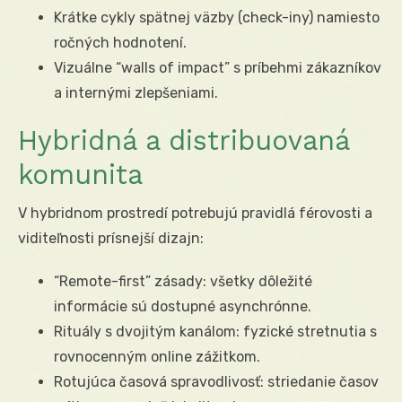
Krátke cykly spätnej väzby (check-iny) namiesto
ročných hodnotení.
Vizuálne “walls of impact” s príbehmi zákazníkov
a internými zlepšeniami.
Hybridná a distribuovaná
komunita
V hybridnom prostredí potrebujú pravidlá férovosti a
viditeľnosti prísnejší dizajn:
“Remote-first” zásady: všetky dôležité
informácie sú dostupné asynchrónne.
Rituály s dvojitým kanálom: fyzické stretnutia s
rovnocenným online zážitkom.
Rotujúca časová spravodlivosť: striedanie časov