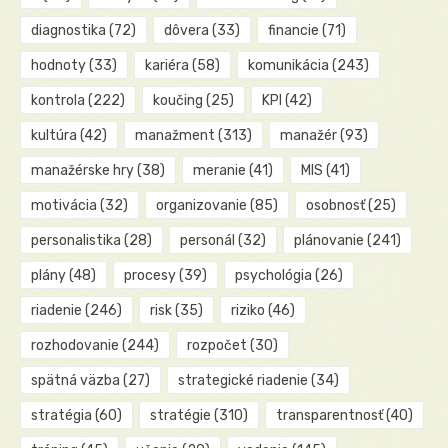
diagnostika
(72)
dôvera
(33)
financie
(71)
hodnoty
(33)
kariéra
(58)
komunikácia
(243)
kontrola
(222)
koučing
(25)
KPI
(42)
kultúra
(42)
manažment
(313)
manažér
(93)
manažérske hry
(38)
meranie
(41)
MIS
(41)
motivácia
(32)
organizovanie
(85)
osobnosť
(25)
personalistika
(28)
personál
(32)
plánovanie
(241)
plány
(48)
procesy
(39)
psychológia
(26)
riadenie
(246)
risk
(35)
riziko
(46)
rozhodovanie
(244)
rozpočet
(30)
spätná väzba
(27)
strategické riadenie
(34)
stratégia
(60)
stratégie
(310)
transparentnosť
(40)