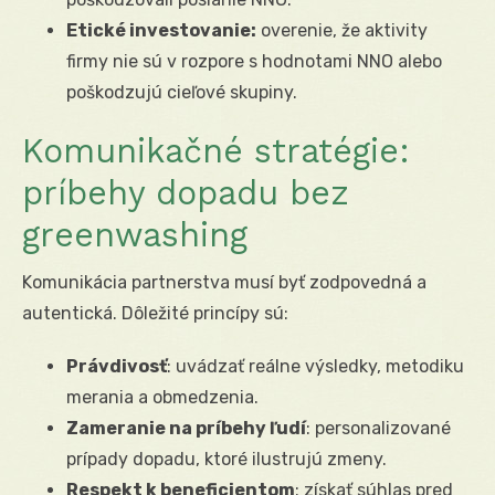
Etické investovanie:
overenie, že aktivity
firmy nie sú v rozpore s hodnotami NNO alebo
poškodzujú cieľové skupiny.
Komunikačné stratégie:
príbehy dopadu bez
greenwashing
Komunikácia partnerstva musí byť zodpovedná a
autentická. Dôležité princípy sú:
Právdivosť
: uvádzať reálne výsledky, metodiku
merania a obmedzenia.
Zameranie na príbehy ľudí
: personalizované
prípady dopadu, ktoré ilustrujú zmeny.
Respekt k beneficientom
: získať súhlas pred