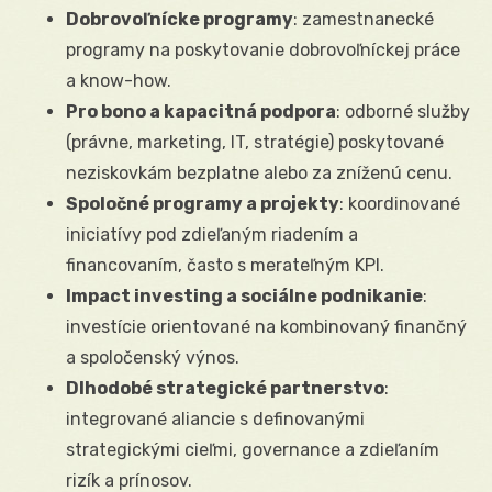
Dobrovoľnícke programy
: zamestnanecké
programy na poskytovanie dobrovoľníckej práce
a know-how.
Pro bono a kapacitná podpora
: odborné služby
(právne, marketing, IT, stratégie) poskytované
neziskovkám bezplatne alebo za zníženú cenu.
Spoločné programy a projekty
: koordinované
iniciatívy pod zdieľaným riadením a
financovaním, často s merateľným KPI.
Impact investing a sociálne podnikanie
:
investície orientované na kombinovaný finančný
a spoločenský výnos.
Dlhodobé strategické partnerstvo
:
integrované aliancie s definovanými
strategickými cieľmi, governance a zdieľaním
rizík a prínosov.