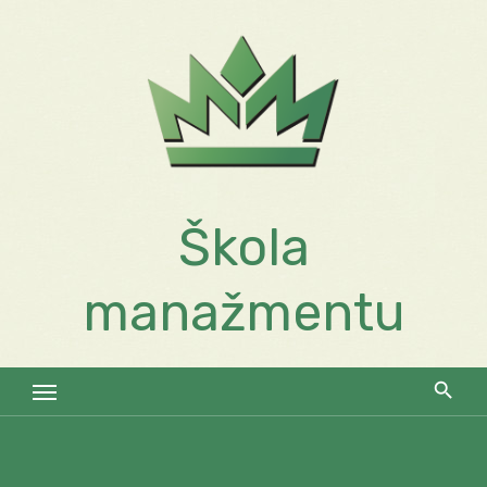
Skip
to
content
Škola
manažmentu