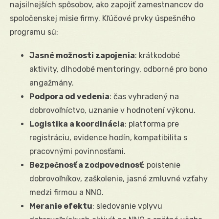
najsilnejších spôsobov, ako zapojiť zamestnancov do
spoločenskej misie firmy. Kľúčové prvky úspešného
programu sú:
Jasné možnosti zapojenia
: krátkodobé
aktivity, dlhodobé mentoringy, odborné pro bono
angažmány.
Podpora od vedenia
: čas vyhradený na
dobrovoľníctvo, uznanie v hodnotení výkonu.
Logistika a koordinácia
: platforma pre
registráciu, evidence hodín, kompatibilita s
pracovnými povinnosťami.
Bezpečnosť a zodpovednosť
: poistenie
dobrovoľníkov, zaškolenie, jasné zmluvné vzťahy
medzi firmou a NNO.
Meranie efektu
: sledovanie vplyvu