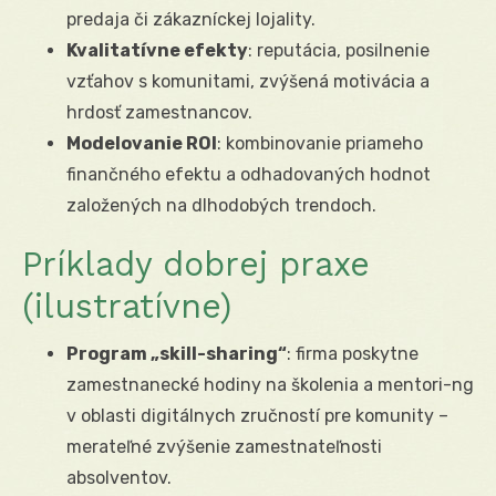
predaja či zákazníckej lojality.
Kvalitatívne efekty
: reputácia, posilnenie
vzťahov s komunitami, zvýšená motivácia a
hrdosť zamestnancov.
Modelovanie ROI
: kombinovanie priameho
finančného efektu a odhadovaných hodnot
založených na dlhodobých trendoch.
Príklady dobrej praxe
(ilustratívne)
Program „skill-sharing“
: firma poskytne
zamestnanecké hodiny na školenia a mentori-ng
v oblasti digitálnych zručností pre komunity –
merateľné zvýšenie zamestnateľnosti
absolventov.