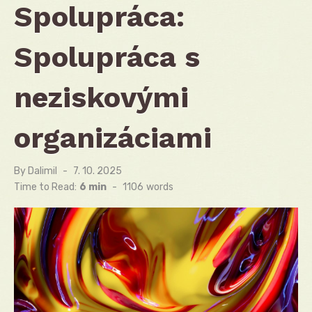
Spolupráca:
Spolupráca s
neziskovými
organizáciami
By
Dalimil
Posted
7. 10. 2025
on
Time to Read:
6 min
-
1106
words