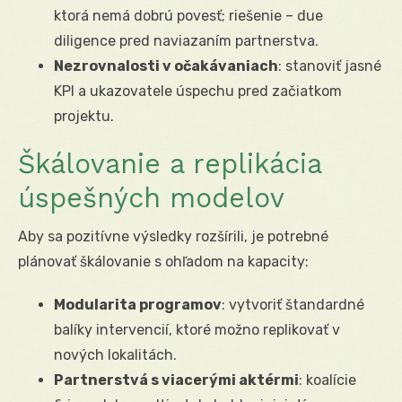
ktorá nemá dobrú povesť; riešenie – due
diligence pred naviazaním partnerstva.
Nezrovnalosti v očakávaniach
: stanoviť jasné
KPI a ukazovatele úspechu pred začiatkom
projektu.
Škálovanie a replikácia
úspešných modelov
Aby sa pozitívne výsledky rozšírili, je potrebné
plánovať škálovanie s ohľadom na kapacity:
Modularita programov
: vytvoriť štandardné
balíky intervencií, ktoré možno replikovať v
nových lokalitách.
Partnerstvá s viacerými aktérmi
: koalície