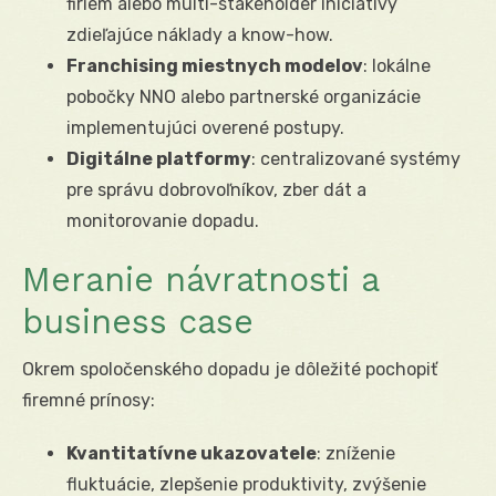
firiem alebo multi-stakeholder iniciatívy
zdieľajúce náklady a know-how.
Franchising miestnych modelov
: lokálne
pobočky NNO alebo partnerské organizácie
implementujúci overené postupy.
Digitálne platformy
: centralizované systémy
pre správu dobrovoľníkov, zber dát a
monitorovanie dopadu.
Meranie návratnosti a
business case
Okrem spoločenského dopadu je dôležité pochopiť
firemné prínosy:
Kvantitatívne ukazovatele
: zníženie
fluktuácie, zlepšenie produktivity, zvýšenie