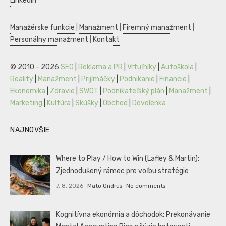
LinkedIn
Manažérske funkcie
|
Manažment
|
Firemný manažment
|
Personálny manažment
|
Kontakt
© 2010 - 2026
SEO
|
Reklama a PR
|
Vrtuľníky
|
Autoškola
|
Reality
|
Manažment
|
Prijímáčky
|
Podnikanie
|
Financie
|
Ekonomika
|
Zdravie
|
SWOT
|
Podnikateľský plán
|
Manažment
|
Marketing
|
Kultúra
|
Skúšky
|
Obchod
|
Dovolenka
NAJNOVŠIE
Where to Play / How to Win (Lafley & Martin):
Zjednodušený rámec pre voľbu stratégie
7. 8. 2026
Mato Ondrus
No comments
Kognitívna ekonómia a dôchodok: Prekonávanie