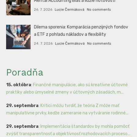
Mental Accounting Bias a ilúzie hotovosti
26. 7. 2026
Lucie Čermáková
No comments
Dilema sporenia: Komparácia penzijných fondov
a ETF z pohľadu nákladov a flexibility
24. 7. 2026
Lucie Čermáková
No comments
Poradňa
15. októbra
:
Finančné manipulácie, ako sú kreatívne účtovné
praktiky alebo úmyselné zmeny v účtovných zásadách, m...
29. septembra
:
Kritici môžu tvrdiť, že teória Z môže mať
manipulatívne prvky, keďže zameranie na vytváranie rodinné...
29. septembra
:
Implementácia štandardov by mohla pomôcť
zvýšiť transparentnosť a objektívnosť rozhodovacích proceso...