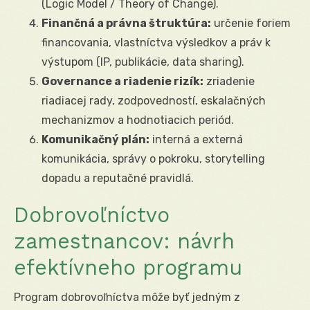
(Logic Model / Theory of Change).
Finančná a právna štruktúra:
určenie foriem
financovania, vlastníctva výsledkov a práv k
výstupom (IP, publikácie, data sharing).
Governance a riadenie rizík:
zriadenie
riadiacej rady, zodpovedností, eskalačných
mechanizmov a hodnotiacich periód.
Komunikačný plán:
interná a externá
komunikácia, správy o pokroku, storytelling
dopadu a reputačné pravidlá.
Dobrovoľníctvo
zamestnancov: návrh
efektívneho programu
Program dobrovoľníctva môže byť jedným z