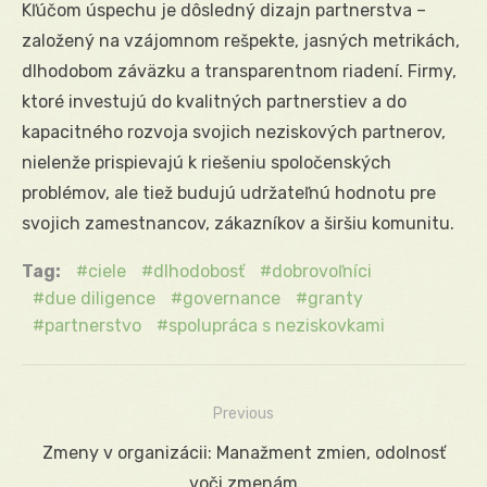
Kľúčom úspechu je dôsledný dizajn partnerstva –
založený na vzájomnom rešpekte, jasných metrikách,
dlhodobom záväzku a transparentnom riadení. Firmy,
ktoré investujú do kvalitných partnerstiev a do
kapacitného rozvoja svojich neziskových partnerov,
nielenže prispievajú k riešeniu spoločenských
problémov, ale tiež budujú udržateľnú hodnotu pre
svojich zamestnancov, zákazníkov a širšiu komunitu.
Tag:
ciele
dlhodobosť
dobrovoľníci
due diligence
governance
granty
partnerstvo
spolupráca s neziskovkami
Previous
Navigácia
Previous
Zmeny v organizácii: Manažment zmien, odolnosť
v
post:
voči zmenám