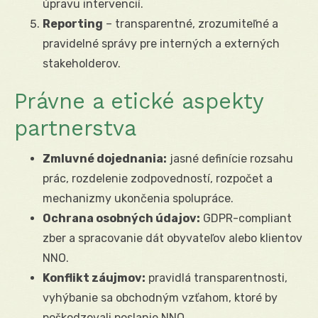
úpravu intervencií.
Reporting
– transparentné, zrozumiteľné a
pravidelné správy pre interných a externých
stakeholderov.
Právne a etické aspekty
partnerstva
Zmluvné dojednania:
jasné definície rozsahu
prác, rozdelenie zodpovedností, rozpočet a
mechanizmy ukončenia spolupráce.
Ochrana osobných údajov:
GDPR-compliant
zber a spracovanie dát obyvateľov alebo klientov
NNO.
Konflikt záujmov:
pravidlá transparentnosti,
vyhýbanie sa obchodným vzťahom, ktoré by
poškodzovali poslanie NNO.