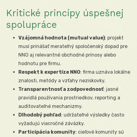
Kritické princípy úspešnej
spolupráce
Vzájomná hodnota (mutual value)
: projekt
musí prinášať merateľný spoločenský dopad pre
NNO aj relevantné obchodné prínosy alebo
hodnotu pre firmu.
Respekt k expertíze NNO
: firma uznáva lokálne
znalosti, metódy a vzťahy neziskovky.
Transparentnosť a zodpovednosť
: jasné
pravidlá používania prostriedkov, reporting a
auditovateľné mechanizmy.
Dlhodobý pohľad
: udržateľné výsledky často
vyžadujú viacročné záväzky.
Participácia komunity
: cieľové komunity sú