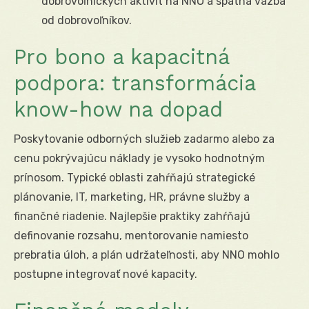
dobrovoľníckych aktivít na NNO a spätná väzba
od dobrovoľníkov.
Pro bono a kapacitná
podpora: transformácia
know-how na dopad
Poskytovanie odborných služieb zadarmo alebo za
cenu pokrývajúcu náklady je vysoko hodnotným
prínosom. Typické oblasti zahŕňajú strategické
plánovanie, IT, marketing, HR, právne služby a
finančné riadenie. Najlepšie praktiky zahŕňajú
definovanie rozsahu, mentorovanie namiesto
prebratia úloh, a plán udržateľnosti, aby NNO mohlo
postupne integrovať nové kapacity.