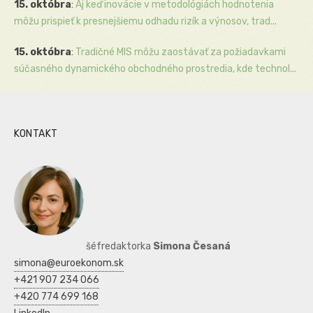
15. októbra
:
Aj keď inovácie v metodológiách hodnotenia
môžu prispieť k presnejšiemu odhadu rizík a výnosov, trad...
15. októbra
:
Tradičné MIS môžu zaostávať za požiadavkami
súčasného dynamického obchodného prostredia, kde technol...
KONTAKT
šéfredaktorka
Simona Česaná
simona@euroekonom.sk
+421 907 234 066
+420 774 699 168