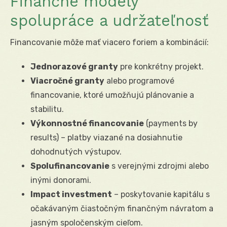
Finančné modely
spolupráce a udržateľnosť
Financovanie môže mať viacero foriem a kombinácií:
Jednorazové granty
pre konkrétny projekt.
Viacročné granty
alebo programové
financovanie, ktoré umožňujú plánovanie a
stabilitu.
Výkonnostné financovanie
(payments by
results) – platby viazané na dosiahnutie
dohodnutých výstupov.
Spolufinancovanie
s verejnými zdrojmi alebo
inými donorami.
Impact investment
– poskytovanie kapitálu s
očakávaným čiastočným finančným návratom a
jasným spoločenským cieľom.