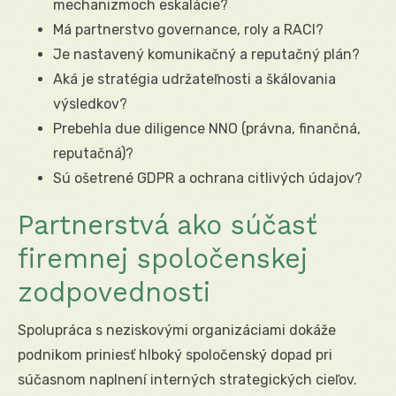
mechanizmoch eskalácie?
Má partnerstvo governance, roly a RACI?
Je nastavený komunikačný a reputačný plán?
Aká je stratégia udržateľnosti a škálovania
výsledkov?
Prebehla due diligence NNO (právna, finančná,
reputačná)?
Sú ošetrené GDPR a ochrana citlivých údajov?
Partnerstvá ako súčasť
firemnej spoločenskej
zodpovednosti
Spolupráca s neziskovými organizáciami dokáže
podnikom priniesť hlboký spoločenský dopad pri
súčasnom naplnení interných strategických cieľov.