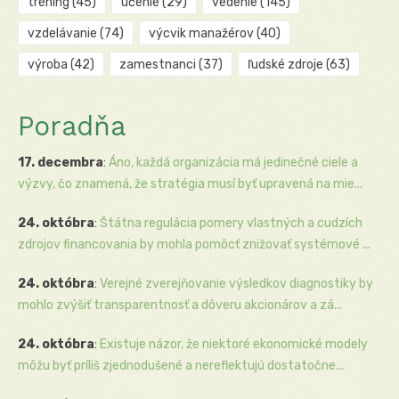
tréning
(45)
učenie
(29)
vedenie
(145)
vzdelávanie
(74)
výcvik manažérov
(40)
výroba
(42)
zamestnanci
(37)
ľudské zdroje
(63)
Poradňa
17. decembra
:
Áno, každá organizácia má jedinečné ciele a
výzvy, čo znamená, že stratégia musí byť upravená na mie...
24. októbra
:
Štátna regulácia pomery vlastných a cudzích
zdrojov financovania by mohla pomôcť znižovať systémové ...
24. októbra
:
Verejné zverejňovanie výsledkov diagnostiky by
mohlo zvýšiť transparentnosť a dôveru akcionárov a zá...
24. októbra
:
Existuje názor, že niektoré ekonomické modely
môžu byť príliš zjednodušené a nereflektujú dostatočne...