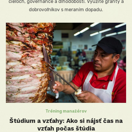
cieľoch, governance a dlhodobosti. Využite granty a
dobrovoľníkov s meraním dopadu.
Tréning manažérov
Štúdium a vzťahy: Ako si nájsť čas na
vzťah počas štúdia