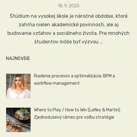
Posted
18. 9. 2025
on
Štúdium na vysokej škole je náročné obdobie, ktoré
zahŕňa nielen akademické povinnosti, ale aj
budovanie vzťahov a sociálneho života. Pre mnohých
študentov môže byť výzvou …
NAJNOVŠIE
Riadenie procesov a optimalizácia: BPM a
workflow management
Where to Play / How to Win (Lafley & Martin):
Zjednodušený rámec pre voľbu stratégie