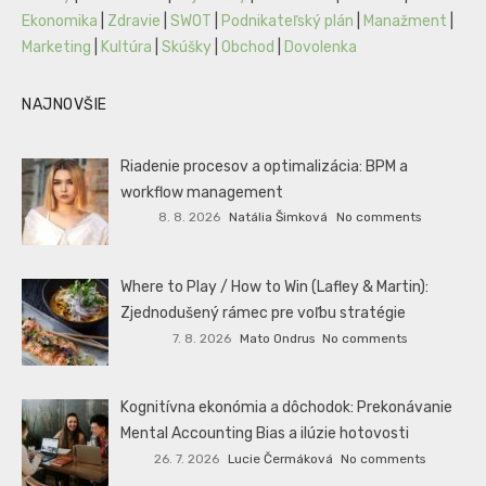
Ekonomika
|
Zdravie
|
SWOT
|
Podnikateľský plán
|
Manažment
|
Marketing
|
Kultúra
|
Skúšky
|
Obchod
|
Dovolenka
NAJNOVŠIE
Riadenie procesov a optimalizácia: BPM a
workflow management
8. 8. 2026
Natália Šimková
No comments
Where to Play / How to Win (Lafley & Martin):
Zjednodušený rámec pre voľbu stratégie
7. 8. 2026
Mato Ondrus
No comments
Kognitívna ekonómia a dôchodok: Prekonávanie
Mental Accounting Bias a ilúzie hotovosti
26. 7. 2026
Lucie Čermáková
No comments