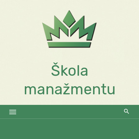
Skip
to
content
Škola
manažmentu