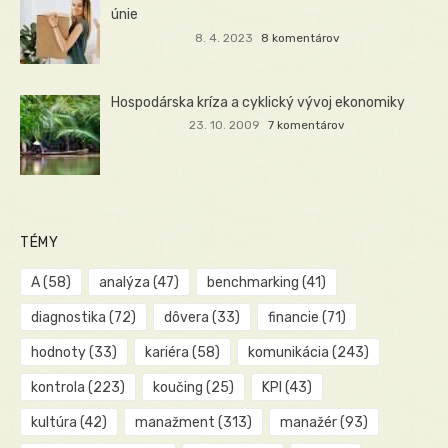
únie
8. 4. 2023
8 komentárov
Hospodárska kríza a cyklický vývoj ekonomiky
23. 10. 2009
7 komentárov
TÉMY
A
(58)
analýza
(47)
benchmarking
(41)
diagnostika
(72)
dôvera
(33)
financie
(71)
hodnoty
(33)
kariéra
(58)
komunikácia
(243)
kontrola
(223)
koučing
(25)
KPI
(43)
kultúra
(42)
manažment
(313)
manažér
(93)