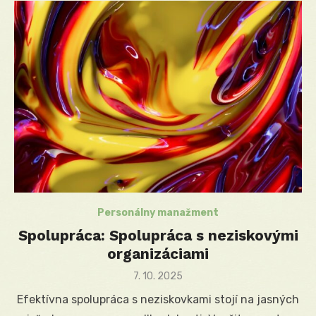
Personálny manažment
Spolupráca: Spolupráca s neziskovými
organizáciami
Posted
7. 10. 2025
on
Efektívna spolupráca s neziskovkami stojí na jasných