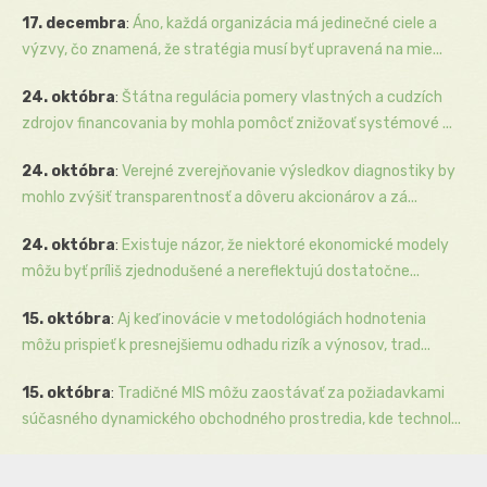
17. decembra
:
Áno, každá organizácia má jedinečné ciele a
výzvy, čo znamená, že stratégia musí byť upravená na mie...
24. októbra
:
Štátna regulácia pomery vlastných a cudzích
zdrojov financovania by mohla pomôcť znižovať systémové ...
24. októbra
:
Verejné zverejňovanie výsledkov diagnostiky by
mohlo zvýšiť transparentnosť a dôveru akcionárov a zá...
24. októbra
:
Existuje názor, že niektoré ekonomické modely
môžu byť príliš zjednodušené a nereflektujú dostatočne...
15. októbra
:
Aj keď inovácie v metodológiách hodnotenia
môžu prispieť k presnejšiemu odhadu rizík a výnosov, trad...
15. októbra
:
Tradičné MIS môžu zaostávať za požiadavkami
súčasného dynamického obchodného prostredia, kde technol...