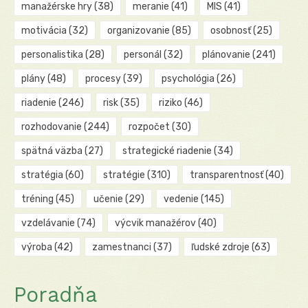
manažérske hry
(38)
meranie
(41)
MIS
(41)
motivácia
(32)
organizovanie
(85)
osobnosť
(25)
personalistika
(28)
personál
(32)
plánovanie
(241)
plány
(48)
procesy
(39)
psychológia
(26)
riadenie
(246)
risk
(35)
riziko
(46)
rozhodovanie
(244)
rozpočet
(30)
spätná väzba
(27)
strategické riadenie
(34)
stratégia
(60)
stratégie
(310)
transparentnosť
(40)
tréning
(45)
učenie
(29)
vedenie
(145)
vzdelávanie
(74)
výcvik manažérov
(40)
výroba
(42)
zamestnanci
(37)
ľudské zdroje
(63)
Poradňa