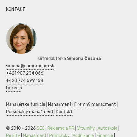
KONTAKT
šéfredaktorka
Simona Česaná
simona@euroekonom.sk
+421 907 234 066
+420 774 699 168
LinkedIn
Manažérske funkcie
|
Manažment
|
Firemný manažment
|
Personálny manažment
|
Kontakt
© 2010 - 2026
SEO
|
Reklama a PR
|
Vrtuľníky
|
Autoškola
|
Reality
|
Manažment
|
Prijímáčky
|
Podnikanie
|
Financie
|