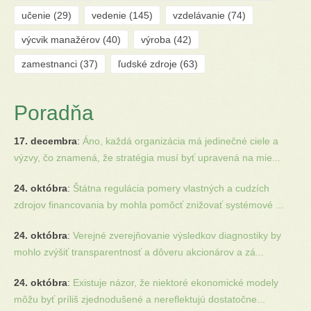
učenie
(29)
vedenie
(145)
vzdelávanie
(74)
výcvik manažérov
(40)
výroba
(42)
zamestnanci
(37)
ľudské zdroje
(63)
Poradňa
17. decembra
:
Áno, každá organizácia má jedinečné ciele a
výzvy, čo znamená, že stratégia musí byť upravená na mie...
24. októbra
:
Štátna regulácia pomery vlastných a cudzích
zdrojov financovania by mohla pomôcť znižovať systémové ...
24. októbra
:
Verejné zverejňovanie výsledkov diagnostiky by
mohlo zvýšiť transparentnosť a dôveru akcionárov a zá...
24. októbra
:
Existuje názor, že niektoré ekonomické modely
môžu byť príliš zjednodušené a nereflektujú dostatočne...