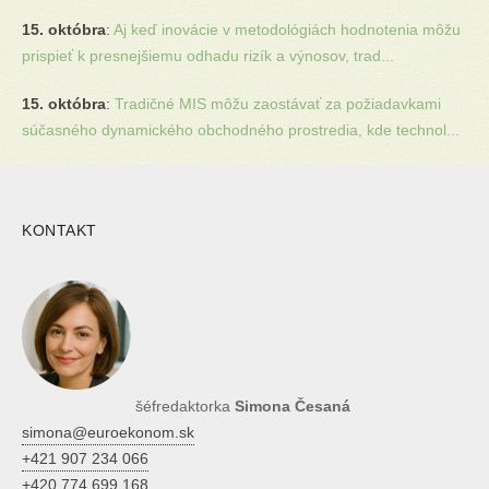
15. októbra
:
Aj keď inovácie v metodológiách hodnotenia môžu
prispieť k presnejšiemu odhadu rizík a výnosov, trad...
15. októbra
:
Tradičné MIS môžu zaostávať za požiadavkami
súčasného dynamického obchodného prostredia, kde technol...
KONTAKT
šéfredaktorka
Simona Česaná
simona@euroekonom.sk
+421 907 234 066
+420 774 699 168