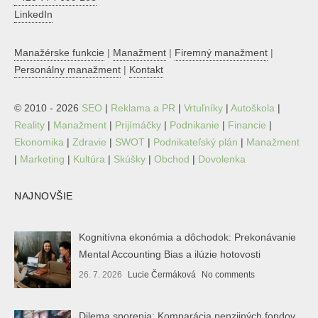
LinkedIn
Manažérske funkcie
|
Manažment
|
Firemný manažment
|
Personálny manažment
|
Kontakt
© 2010 - 2026
SEO
|
Reklama a PR
|
Vrtuľníky
|
Autoškola
|
Reality
|
Manažment
|
Prijímáčky
|
Podnikanie
|
Financie
|
Ekonomika
|
Zdravie
|
SWOT
|
Podnikateľský plán
|
Manažment
|
Marketing
|
Kultúra
|
Skúšky
|
Obchod
|
Dovolenka
NAJNOVŠIE
Kognitívna ekonómia a dôchodok: Prekonávanie
Mental Accounting Bias a ilúzie hotovosti
26. 7. 2026
Lucie Čermáková
No comments
Dilema sporenia: Komparácia penzijných fondov