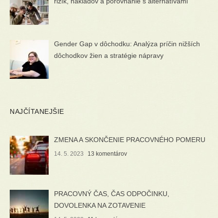
rizík, nákladov a porovnanie s alternatívami
Gender Gap v dôchodku: Analýza príčin nižších
dôchodkov žien a stratégie nápravy
NAJČÍTANEJŠIE
ZMENA A SKONČENIE PRACOVNÉHO POMERU
14. 5. 2023
13 komentárov
PRACOVNÝ ČAS, ČAS ODPOČINKU,
DOVOLENKA NA ZOTAVENIE