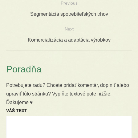
Previous
Navigácia
Previous
Segmentácia spotrebiteľských trhov
v
post:
Next
článku
Next
Komercializácia a adaptácia výrobkov
post:
Poradňa
Potrebujete radu? Chcete pridať komentár, doplniť alebo
upraviť túto stránku? Vyplňte textové pole nižšie.
Ďakujeme ♥
VÁŠ TEXT