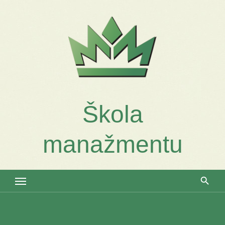
Skip
to
content
Škola
manažmentu