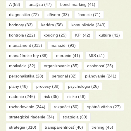
A
(58)
analýza
(47)
benchmarking
(41)
diagnostika
(72)
dôvera
(33)
financie
(71)
hodnoty
(33)
kariéra
(58)
komunikácia
(243)
kontrola
(222)
koučing
(25)
KPI
(42)
kultúra
(42)
manažment
(313)
manažér
(93)
manažérske hry
(38)
meranie
(41)
MIS
(41)
motivácia
(32)
organizovanie
(85)
osobnosť
(25)
personalistika
(28)
personál
(32)
plánovanie
(241)
plány
(48)
procesy
(39)
psychológia
(26)
riadenie
(246)
risk
(35)
riziko
(46)
rozhodovanie
(244)
rozpočet
(30)
spätná väzba
(27)
strategické riadenie
(34)
stratégia
(60)
stratégie
(310)
transparentnosť
(40)
tréning
(45)