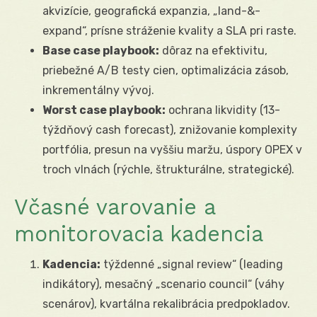
akvizície, geografická expanzia, „land-&-
expand“, prísne stráženie kvality a SLA pri raste.
Base case playbook:
dôraz na efektivitu,
priebežné A/B testy cien, optimalizácia zásob,
inkrementálny vývoj.
Worst case playbook:
ochrana likvidity (13-
týždňový cash forecast), znižovanie komplexity
portfólia, presun na vyššiu maržu, úspory OPEX v
troch vlnách (rýchle, štrukturálne, strategické).
Včasné varovanie a
monitorovacia kadencia
Kadencia:
týždenné „signal review“ (leading
indikátory), mesačný „scenario council“ (váhy
scenárov), kvartálna rekalibrácia predpokladov.