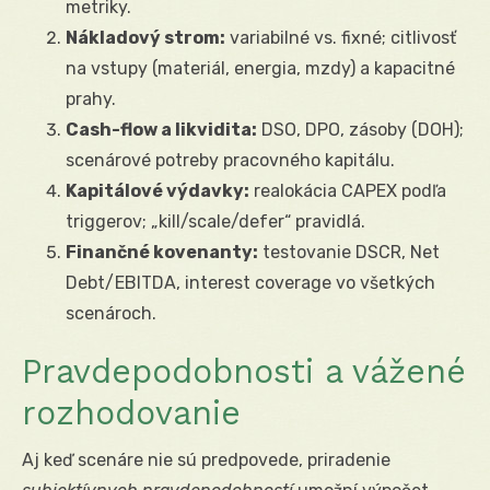
metriky.
Nákladový strom:
variabilné vs. fixné; citlivosť
na vstupy (materiál, energia, mzdy) a kapacitné
prahy.
Cash-flow a likvidita:
DSO, DPO, zásoby (DOH);
scenárové potreby pracovného kapitálu.
Kapitálové výdavky:
realokácia CAPEX podľa
triggerov; „kill/scale/defer“ pravidlá.
Finančné kovenanty:
testovanie DSCR, Net
Debt/EBITDA, interest coverage vo všetkých
scenároch.
Pravdepodobnosti a vážené
rozhodovanie
Aj keď scenáre nie sú predpovede, priradenie