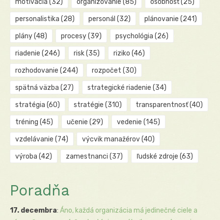
motivácia
(32)
organizovanie
(85)
osobnosť
(25)
personalistika
(28)
personál
(32)
plánovanie
(241)
plány
(48)
procesy
(39)
psychológia
(26)
riadenie
(246)
risk
(35)
riziko
(46)
rozhodovanie
(244)
rozpočet
(30)
spätná väzba
(27)
strategické riadenie
(34)
stratégia
(60)
stratégie
(310)
transparentnosť
(40)
tréning
(45)
učenie
(29)
vedenie
(145)
vzdelávanie
(74)
výcvik manažérov
(40)
výroba
(42)
zamestnanci
(37)
ľudské zdroje
(63)
Poradňa
17. decembra
:
Áno, každá organizácia má jedinečné ciele a