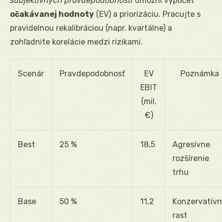
subjektívnych pravdepodobností
umožní výpočet
očakávanej hodnoty
(EV) a priorizáciu. Pracujte s
pravidelnou rekalibráciou (napr. kvartálne) a
zohľadnite korelácie medzi rizikami.
Scenár
Pravdepodobnosť
EV
Poznámka
EBIT
(mil.
€)
Best
25 %
18,5
Agresívne
rozšírenie
trhu
Base
50 %
11,2
Konzervatív
rast