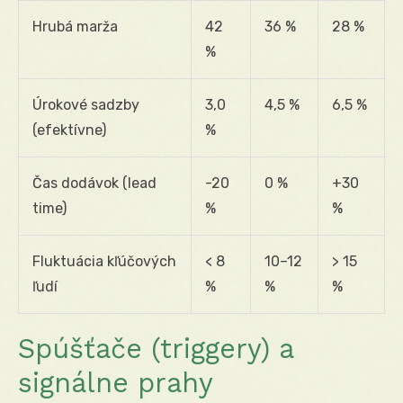
Hrubá marža
42
36 %
28 %
%
Úrokové sadzby
3,0
4,5 %
6,5 %
(efektívne)
%
Čas dodávok (lead
-20
0 %
+30
time)
%
%
Fluktuácia kľúčových
< 8
10–12
> 15
ľudí
%
%
%
Spúšťače (triggery) a
signálne prahy