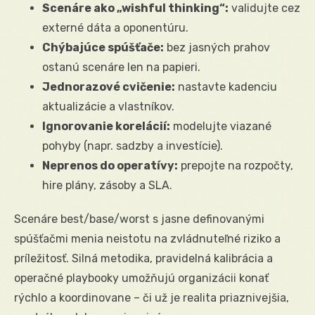
Scenáre ako „wishful thinking“:
validujte cez
externé dáta a oponentúru.
Chýbajúce spúšťače:
bez jasných prahov
ostanú scenáre len na papieri.
Jednorazové cvičenie:
nastavte kadenciu
aktualizácie a vlastníkov.
Ignorovanie korelácií:
modelujte viazané
pohyby (napr. sadzby a investície).
Neprenos do operatívy:
prepojte na rozpočty,
hire plány, zásoby a SLA.
Scenáre best/base/worst s jasne definovanými
spúšťačmi menia neistotu na zvládnuteľné riziko a
príležitosť. Silná metodika, pravidelná kalibrácia a
operačné playbooky umožňujú organizácii konať
rýchlo a koordinovane – či už je realita priaznivejšia,