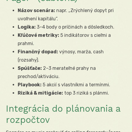
Názov scenára:
napr. „Zrýchlený dopyt pri
uvoľnení kapitálu“.
Logika:
3–4 body o príčinách a dôsledkoch.
Kľúčové metriky:
5 indikátorov s cieľmi a
prahmi.
Finančný dopad:
výnosy, marža, cash
(rozsahy).
Spúšťače:
2–3 merateľné prahy na
prechod/aktiváciu.
Playbook:
5 akcií s vlastníkmi a termínmi.
Riziká & mitigácie:
top 3 riziká s plánmi.
Integrácia do plánovania a
rozpočtov