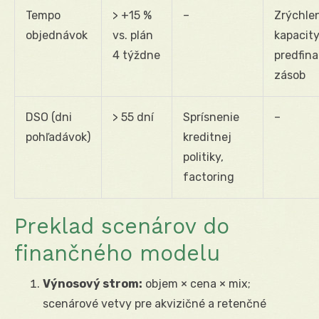
Tempo
> +15 %
–
Zrýchle
objednávok
vs. plán
kapacity
4 týždne
predfin
zásob
DSO (dni
> 55 dní
Sprísnenie
–
pohľadávok)
kreditnej
politiky,
factoring
Preklad scenárov do
finančného modelu
Výnosový strom:
objem × cena × mix;
scenárové vetvy pre akvizičné a retenčné