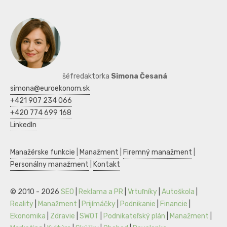
šéfredaktorka
Simona Česaná
simona@euroekonom.sk
+421 907 234 066
+420 774 699 168
LinkedIn
Manažérske funkcie
|
Manažment
|
Firemný manažment
|
Personálny manažment
|
Kontakt
© 2010 - 2026
SEO
|
Reklama a PR
|
Vrtuľníky
|
Autoškola
|
Reality
|
Manažment
|
Prijímáčky
|
Podnikanie
|
Financie
|
Ekonomika
|
Zdravie
|
SWOT
|
Podnikateľský plán
|
Manažment
|