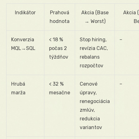
Indikátor
Prahová
Akcia (Base
Akcia 
hodnota
→ Worst)
Be
Konverzia
< 18 %
Stop hiring,
–
MQL→SQL
počas 2
revízia CAC,
týždňov
rebalans
rozpočtov
Hrubá
< 32 %
Cenové
–
marža
mesačne
úpravy,
renegociácia
zmlúv,
redukcia
variantov