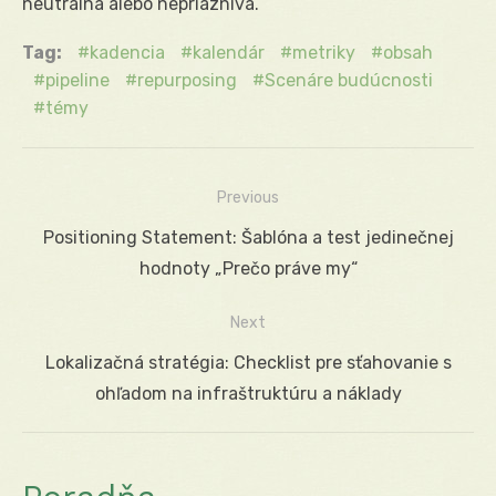
neutrálna alebo nepriaznivá.
Tag:
kadencia
kalendár
metriky
obsah
pipeline
repurposing
Scenáre budúcnosti
témy
Previous
Navigácia
Previous
Positioning Statement: Šablóna a test jedinečnej
v
post:
hodnoty „Prečo práve my“
článku
Next
Next
Lokalizačná stratégia: Checklist pre sťahovanie s
post:
ohľadom na infraštruktúru a náklady