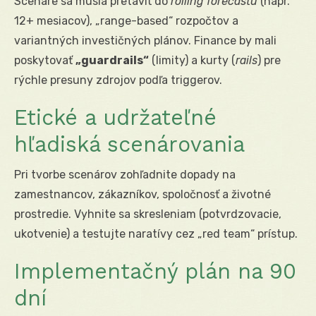
Scenáre sa musia pretaviť do
rolling forecastu
(napr.
12+ mesiacov), „range-based“ rozpočtov a
variantných investičných plánov. Finance by mali
poskytovať
„guardrails“
(limity) a kurty (
rails
) pre
rýchle presuny zdrojov podľa triggerov.
Etické a udržateľné
hľadiská scenárovania
Pri tvorbe scenárov zohľadnite dopady na
zamestnancov, zákazníkov, spoločnosť a životné
prostredie. Vyhnite sa skresleniam (potvrdzovacie,
ukotvenie) a testujte naratívy cez „red team“ prístup.
Implementačný plán na 90
dní