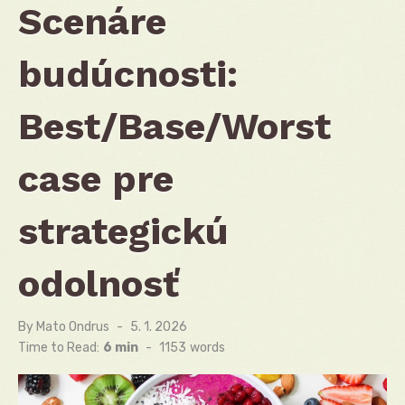
Scenáre
budúcnosti:
Best/Base/Worst
case pre
strategickú
odolnosť
By
Mato Ondrus
Posted
5. 1. 2026
on
Time to Read:
6 min
-
1153
words