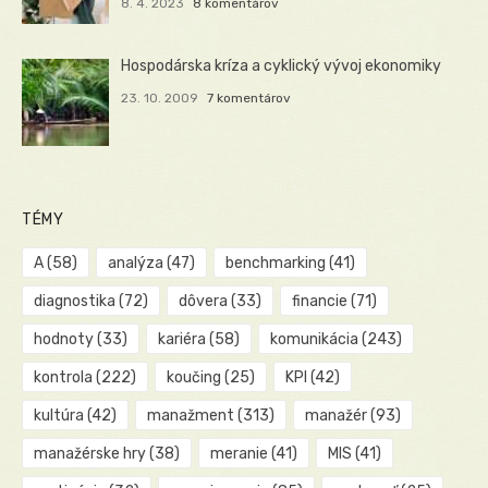
8. 4. 2023
8 komentárov
Hospodárska kríza a cyklický vývoj ekonomiky
23. 10. 2009
7 komentárov
TÉMY
A
(58)
analýza
(47)
benchmarking
(41)
diagnostika
(72)
dôvera
(33)
financie
(71)
hodnoty
(33)
kariéra
(58)
komunikácia
(243)
kontrola
(222)
koučing
(25)
KPI
(42)
kultúra
(42)
manažment
(313)
manažér
(93)
manažérske hry
(38)
meranie
(41)
MIS
(41)