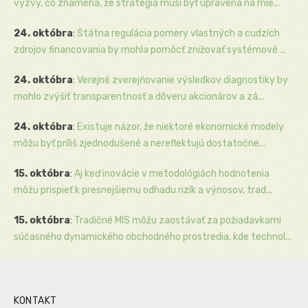
výzvy, čo znamená, že stratégia musí byť upravená na mie...
24. októbra
:
Štátna regulácia pomery vlastných a cudzích
zdrojov financovania by mohla pomôcť znižovať systémové ...
24. októbra
:
Verejné zverejňovanie výsledkov diagnostiky by
mohlo zvýšiť transparentnosť a dôveru akcionárov a zá...
24. októbra
:
Existuje názor, že niektoré ekonomické modely
môžu byť príliš zjednodušené a nereflektujú dostatočne...
15. októbra
:
Aj keď inovácie v metodológiách hodnotenia
môžu prispieť k presnejšiemu odhadu rizík a výnosov, trad...
15. októbra
:
Tradičné MIS môžu zaostávať za požiadavkami
súčasného dynamického obchodného prostredia, kde technol...
KONTAKT