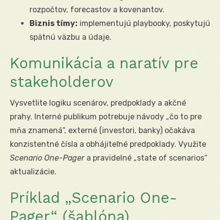
rozpočtov, forecastov a kovenantov.
Biznis tímy:
implementujú playbooky, poskytujú
spätnú väzbu a údaje.
Komunikácia a naratív pre
stakeholderov
Vysvetlite logiku scenárov, predpoklady a akčné
prahy. Interné publikum potrebuje návody „čo to pre
mňa znamená“, externé (investori, banky) očakáva
konzistentné čísla a obhájiteľné predpoklady. Využite
Scenario One-Pager
a pravidelné „state of scenarios“
aktualizácie.
Príklad „Scenario One-
Pager“ (šablóna)