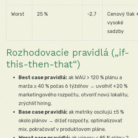
Worst
25 %
-2,7
Cenový tlak 
vysoké
sadzby
Rozhodovacie pravidlá („if-
this-then-that“)
Best case pravidlá:
ak WAU > 120 % plánu a
marža ≥ 40 % počas 6 týždňov → uvoľniť +20 %
marketingového rozpočtu, otvoriť novú lokalitu,
zrýchliť hiring.
Base case pravidlá:
ak metriky oscilujú ±5 %
okolo plánov → držať rozpočty, optimalizovať
mix, pokračovať v produktovom pláne.
Worst case pravidlá:
ak výnosy < 85 % plánu 2