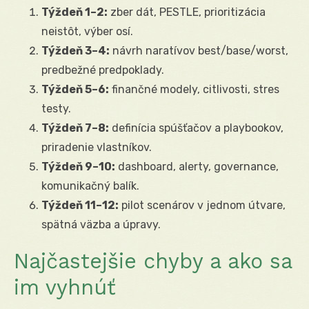
Týždeň 1–2:
zber dát, PESTLE, prioritizácia
neistôt, výber osí.
Týždeň 3–4:
návrh naratívov best/base/worst,
predbežné predpoklady.
Týždeň 5–6:
finančné modely, citlivosti, stres
testy.
Týždeň 7–8:
definícia spúšťačov a playbookov,
priradenie vlastníkov.
Týždeň 9–10:
dashboard, alerty, governance,
komunikačný balík.
Týždeň 11–12:
pilot scenárov v jednom útvare,
spätná väzba a úpravy.
Najčastejšie chyby a ako sa
im vyhnúť