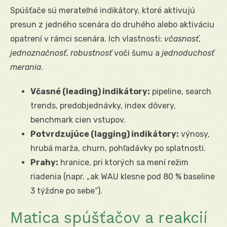
Spúšťače sú merateľné indikátory, ktoré aktivujú
presun z jedného scenára do druhého alebo aktiváciu
opatrení v rámci scenára. Ich vlastnosti:
včasnosť
,
jednoznačnosť
,
robustnosť
voči šumu a
jednoduchosť
merania
.
Včasné (leading) indikátory:
pipeline, search
trends, predobjednávky, index dôvery,
benchmark cien vstupov.
Potvrdzujúce (lagging) indikátory:
výnosy,
hrubá marža, churn, pohľadávky po splatnosti.
Prahy:
hranice, pri ktorých sa mení režim
riadenia (napr. „ak WAU klesne pod 80 % baseline
3 týždne po sebe“).
Matica spúšťačov a reakcií