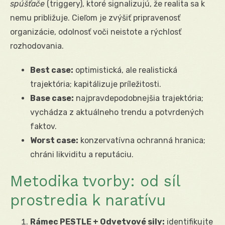
spúšťače
(triggery), ktoré signalizujú, že realita sa k
nemu približuje. Cieľom je zvýšiť pripravenosť
organizácie, odolnosť voči neistote a rýchlosť
rozhodovania.
Best case:
optimistická, ale realistická
trajektória; kapitálizuje príležitosti.
Base case:
najpravdepodobnejšia trajektória;
vychádza z aktuálneho trendu a potvrdených
faktov.
Worst case:
konzervatívna ochranná hranica;
chráni likviditu a reputáciu.
Metodika tvorby: od síl
prostredia k naratívu
Rámec PESTLE + Odvetvové sily:
identifikujte