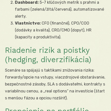
Dashboard:
5–7 kľúčových metrík s prahmi a
farbami (zelená/žltá/červená), automatizované
alerty.
Vlastníctvo:
CFO (finančné), CPO/COO
(dodávky a kvalita), CRO/CMO (dopyt), HR
(kapacity a produktivita).
Riadenie rizík a poistky
(hedging, diverzifikácia)
Scenáre sa spájajú s taktikami znižovania rizika:
forwardy/opcie na vstupy, viaczdrojové obstarávanie,
bezpečnostné zásoby, SLA s dodávateľmi, kontrakty s
variabilnou cenou, a „real options“ na investície (štart
s menšou fázou a opciou rozšíriť).