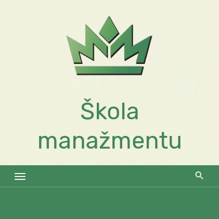
Skip
to
content
Škola
manažmentu