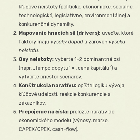
kľúčové neistoty (politické, ekonomické, sociálne,
technologické, legislatívne, environmentálne) a
konkurenčné dynamiky.
Mapovanie hnacích síl (drivers):
uveďte, ktoré
faktory majú
vysoký dopad
a zároveň
vysokú
neistotu
.
Osy neistoty:
vyberte 1–2 dominantné osi
(napr. „tempo dopytu“ × „cena kapitálu“) a
vytvorte priestor scenárov.
Konštrukcia naratívu:
opíšte logiku vývoja,
kľúčové udalosti, reakcie konkurencie a
zákazníkov.
Prepojenie na čísla:
preložte naratív do
ekonomického modelu (výnosy, marže,
CAPEX/OPEX, cash-flow).