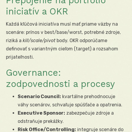
Prepojenie na portfólio
iniciatív a OKR
Každá kľúčová iniciatíva musí mať priame väzby na
scenáre: prínos v best/base/worst, potrebné zdroje,
riziká a
kill/scale/pivot
body. OKR odporúčame
definovať s variantným cieľom (target) a rozsahom
prijateľnosti.
Governance:
zodpovednosti a procesy
Scenario Council:
kvartálne prehodnocuje
váhy scenárov, schvaľuje spúšťače a opatrenia.
Executive Sponsor:
zabezpečuje zdroje a
odstraňuje prekážky.
Risk Office/Controlling:
integruje scenáre do