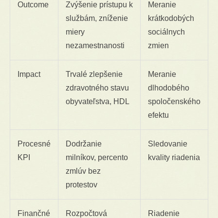
Outcome
Zvýšenie prístupu k
Meranie
službám, zníženie
krátkodobých
miery
sociálnych
nezamestnanosti
zmien
Impact
Trvalé zlepšenie
Meranie
zdravotného stavu
dlhodobého
obyvateľstva, HDL
spoločenského
efektu
Procesné
Dodržanie
Sledovanie
KPI
milníkov, percento
kvality riadenia
zmlúv bez
protestov
Finančné
Rozpočtová
Riadenie