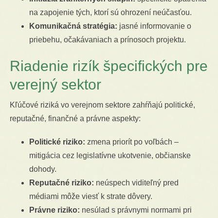
na zapojenie tých, ktorí sú ohrození neúčasťou.
Komunikačná stratégia:
jasné informovanie o
priebehu, očakávaniach a prínosoch projektu.
Riadenie rizík špecifických pre
verejný sektor
Kľúčové riziká vo verejnom sektore zahŕňajú politické,
reputačné, finančné a právne aspekty:
Politické riziko:
zmena priorít po voľbách –
mitigácia cez legislatívne ukotvenie, občianske
dohody.
Reputačné riziko:
neúspech viditeľný pred
médiami môže viesť k strate dôvery.
Právne riziko:
nesúlad s právnymi normami pri