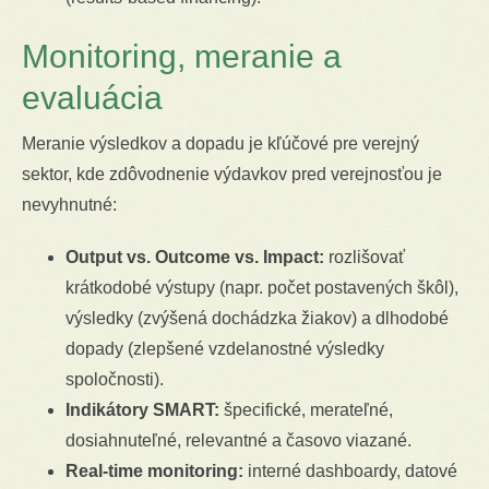
Monitoring, meranie a
evaluácia
Meranie výsledkov a dopadu je kľúčové pre verejný
sektor, kde zdôvodnenie výdavkov pred verejnosťou je
nevyhnutné:
Output vs. Outcome vs. Impact:
rozlišovať
krátkodobé výstupy (napr. počet postavených škôl),
výsledky (zvýšená dochádzka žiakov) a dlhodobé
dopady (zlepšené vzdelanostné výsledky
spoločnosti).
Indikátory SMART:
špecifické, merateľné,
dosiahnuteľné, relevantné a časovo viazané.
Real-time monitoring:
interné dashboardy, datové