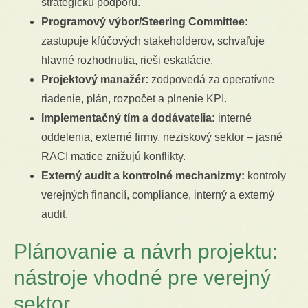
strategickú podporu.
Programový výbor/Steering Committee:
zastupuje kľúčových stakeholderov, schvaľuje
hlavné rozhodnutia, rieši eskalácie.
Projektový manažér:
zodpovedá za operatívne
riadenie, plán, rozpočet a plnenie KPI.
Implementačný tím a dodávatelia:
interné
oddelenia, externé firmy, neziskový sektor – jasné
RACI matice znižujú konflikty.
Externý audit a kontrolné mechanizmy:
kontroly
verejných financií, compliance, interný a externý
audit.
Plánovanie a návrh projektu:
nástroje vhodné pre verejný
sektor