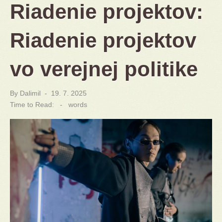
Riadenie projektov:
Riadenie projektov
vo verejnej politike
By
Dalimil
Posted
19. 7. 2025
on
Time to Read:
-
words