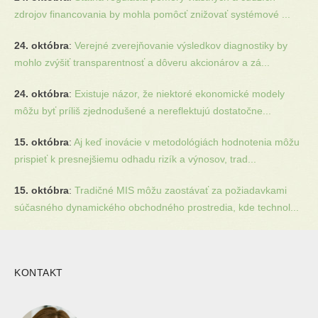
zdrojov financovania by mohla pomôcť znižovať systémové ...
24. októbra
:
Verejné zverejňovanie výsledkov diagnostiky by
mohlo zvýšiť transparentnosť a dôveru akcionárov a zá...
24. októbra
:
Existuje názor, že niektoré ekonomické modely
môžu byť príliš zjednodušené a nereflektujú dostatočne...
15. októbra
:
Aj keď inovácie v metodológiách hodnotenia môžu
prispieť k presnejšiemu odhadu rizík a výnosov, trad...
15. októbra
:
Tradičné MIS môžu zaostávať za požiadavkami
súčasného dynamického obchodného prostredia, kde technol...
KONTAKT