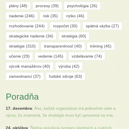
plány
(48)
procesy
(39)
psychológia
(26)
riadenie
(246)
risk
(35)
riziko
(46)
rozhodovanie
(244)
rozpočet
(30)
spätná väzba
(27)
strategické riadenie
(34)
stratégia
(60)
stratégie
(310)
transparentnosť
(40)
tréning
(45)
učenie
(29)
vedenie
(145)
vzdelávanie
(74)
výcvik manažérov
(40)
výroba
(42)
zamestnanci
(37)
ľudské zdroje
(63)
Poradňa
17. decembra
:
Áno, každá organizácia má jedinečné ciele a
výzvy, čo znamená, že stratégia musí byť upravená na mie...
24. októbra
:
Štátna regulácia pomery vlastných a cudzích