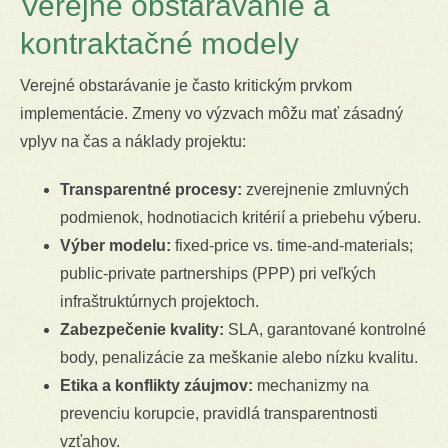
Verejné obstarávanie a
kontraktačné modely
Verejné obstarávanie je často kritickým prvkom
implementácie. Zmeny vo výzvach môžu mať zásadný
vplyv na čas a náklady projektu:
Transparentné procesy:
zverejnenie zmluvných
podmienok, hodnotiacich kritérií a priebehu výberu.
Výber modelu:
fixed-price vs. time-and-materials;
public-private partnerships (PPP) pri veľkých
infraštruktúrnych projektoch.
Zabezpečenie kvality:
SLA, garantované kontrolné
body, penalizácie za meškanie alebo nízku kvalitu.
Etika a konflikty záujmov:
mechanizmy na
prevenciu korupcie, pravidlá transparentnosti
vzťahov.