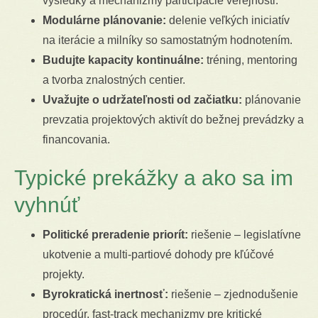
výsledky a mechanizmy participácie verejnosti.
Modulárne plánovanie:
delenie veľkých iniciatív
na iterácie a milníky so samostatným hodnotením.
Budujte kapacity kontinuálne:
tréning, mentoring
a tvorba znalostných centier.
Uvažujte o udržateľnosti od začiatku:
plánovanie
prevzatia projektových aktivít do bežnej prevádzky a
financovania.
Typické prekážky a ako sa im
vyhnúť
Politické preradenie priorít:
riešenie – legislatívne
ukotvenie a multi-partiové dohody pre kľúčové
projekty.
Byrokratická inertnosť:
riešenie – zjednodušenie
procedúr, fast-track mechanizmy pre kritické