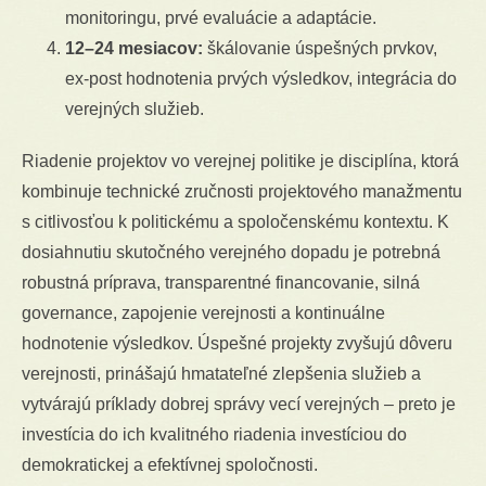
monitoringu, prvé evaluácie a adaptácie.
12–24 mesiacov:
škálovanie úspešných prvkov,
ex-post hodnotenia prvých výsledkov, integrácia do
verejných služieb.
Riadenie projektov vo verejnej politike je disciplína, ktorá
kombinuje technické zručnosti projektového manažmentu
s citlivosťou k politickému a spoločenskému kontextu. K
dosiahnutiu skutočného verejného dopadu je potrebná
robustná príprava, transparentné financovanie, silná
governance, zapojenie verejnosti a kontinuálne
hodnotenie výsledkov. Úspešné projekty zvyšujú dôveru
verejnosti, prinášajú hmatateľné zlepšenia služieb a
vytvárajú príklady dobrej správy vecí verejných – preto je
investícia do ich kvalitného riadenia investíciou do
demokratickej a efektívnej spoločnosti.