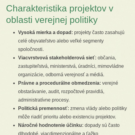
Charakteristika projektov v
oblasti verejnej politiky
Vysoká mierka a dopad:
projekty často zasahujú
celé obyvateľstvo alebo veľké segmenty
spoločnosti.
Viacvrstvová stakeholderová sieť:
občania,
zastupiteľstvá, ministerstvá, úradníci, mimovládne
organizácie, odborná verejnosť a médiá.
Právne a procedurálne obmedzenia:
verejné
obstarávanie, audit, rozpočtové pravidlá,
administratívne procesy.
Politická premennosť:
zmena vlády alebo politiky
môže riadiť prioritu alebo existenciu projektov.
Náročné hodnotenie účinku:
dopady sú často
dlhodobé, viacdimenzionálne a ťažko