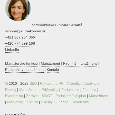
šéfredaktorka
Simona Česaná
simona@euroekonom.sk
+421 907 234 066
+420 774 699 168
LinkedIn
Manažérske funkcie
|
Manažment
|
Firemný manažment
|
Personálny manažment
|
Kontakt
© 2010 - 2026
SEO
|
Reklama a PR
|
Vrtuľníky
|
Autoškola
|
Reality
|
Manažment
|
Prijímáčky
|
Podnikanie
|
Financie
|
Ekonomika
|
Zdravie
|
SWOT
|
Podnikateľský plán
|
Manažment
|
Marketing
|
Kultúra
|
Skúšky
|
Obchod
|
Dovolenka