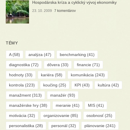
Hospodárska kríza a cyklický vývoj ekonomiky
23. 10. 2009
7 komentárov
TÉMY
A
(58)
analýza
(47)
benchmarking
(41)
diagnostika
(72)
dôvera
(33)
financie
(71)
hodnoty
(33)
kariéra
(58)
komunikácia
(243)
kontrola
(223)
koučing
(25)
KPI
(43)
kultúra
(42)
manažment
(313)
manažér
(93)
manažérske hry
(38)
meranie
(41)
MIS
(41)
motivácia
(32)
organizovanie
(85)
osobnosť
(25)
personalistika
(28)
personál
(32)
plánovanie
(241)