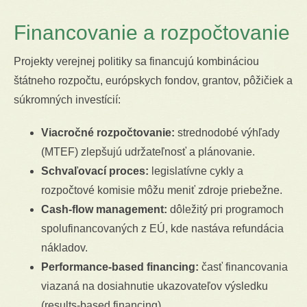
Financovanie a rozpočtovanie
Projekty verejnej politiky sa financujú kombináciou
štátneho rozpočtu, európskych fondov, grantov, pôžičiek a
súkromných investícií:
Viacročné rozpočtovanie:
strednodobé výhľady
(MTEF) zlepšujú udržateľnosť a plánovanie.
Schvaľovací proces:
legislatívne cykly a
rozpočtové komisie môžu meniť zdroje priebežne.
Cash-flow management:
dôležitý pri programoch
spolufinancovaných z EÚ, kde nastáva refundácia
nákladov.
Performance-based financing:
časť financovania
viazaná na dosiahnutie ukazovateľov výsledku
(results-based financing).