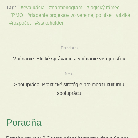
Tag:
evaluácia
harmonogram
logický rámec
PMO
riadenie projektov vo verejnej politike
riziká
rozpočet
stakeholderi
Previous
Navigácia
Previous
Vnímanie: Etické správanie a vnímanie verejnosťou
v
post:
Next
článku
Next
Spolupráca: Praktické stratégie pre medzi-kultúrnu
post:
spoluprácu
Poradňa