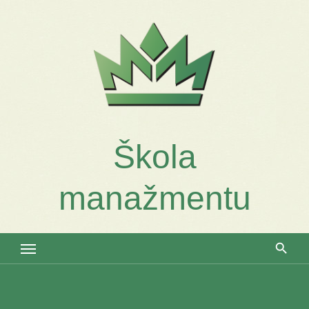
Skip
to
content
Škola
manažmentu