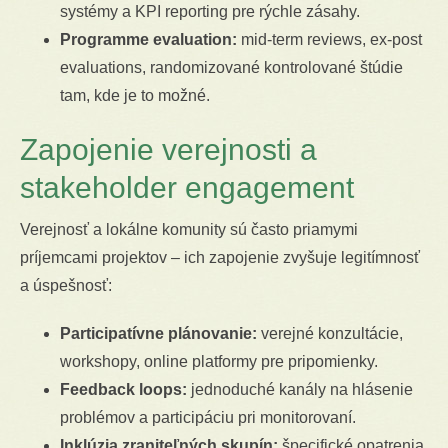
systémy a KPI reporting pre rýchle zásahy.
Programme evaluation:
mid-term reviews, ex-post
evaluations, randomizované kontrolované štúdie
tam, kde je to možné.
Zapojenie verejnosti a
stakeholder engagement
Verejnosť a lokálne komunity sú často priamymi
príjemcami projektov – ich zapojenie zvyšuje legitímnosť
a úspešnosť:
Participatívne plánovanie:
verejné konzultácie,
workshopy, online platformy pre pripomienky.
Feedback loops:
jednoduché kanály na hlásenie
problémov a participáciu pri monitorovaní.
Inklúzia zraniteľných skupín:
špecifické opatrenia