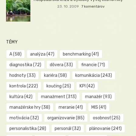
23. 10. 2009
7 komentárov
TÉMY
A
(58)
analýza
(47)
benchmarking
(41)
diagnostika
(72)
dôvera
(33)
financie
(71)
hodnoty
(33)
kariéra
(58)
komunikácia
(243)
kontrola
(222)
koučing
(25)
KPI
(42)
kultúra
(42)
manažment
(313)
manažér
(93)
manažérske hry
(38)
meranie
(41)
MIS
(41)
motivácia
(32)
organizovanie
(85)
osobnosť
(25)
personalistika
(28)
personál
(32)
plánovanie
(241)