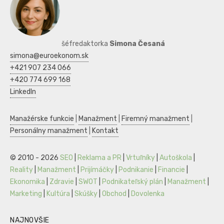
šéfredaktorka
Simona Česaná
simona@euroekonom.sk
+421 907 234 066
+420 774 699 168
LinkedIn
Manažérske funkcie
|
Manažment
|
Firemný manažment
|
Personálny manažment
|
Kontakt
© 2010 - 2026
SEO
|
Reklama a PR
|
Vrtuľníky
|
Autoškola
|
Reality
|
Manažment
|
Prijímáčky
|
Podnikanie
|
Financie
|
Ekonomika
|
Zdravie
|
SWOT
|
Podnikateľský plán
|
Manažment
|
Marketing
|
Kultúra
|
Skúšky
|
Obchod
|
Dovolenka
NAJNOVŠIE