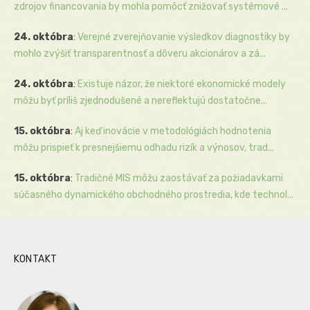
zdrojov financovania by mohla pomôcť znižovať systémové ...
24. októbra
:
Verejné zverejňovanie výsledkov diagnostiky by
mohlo zvýšiť transparentnosť a dôveru akcionárov a zá...
24. októbra
:
Existuje názor, že niektoré ekonomické modely
môžu byť príliš zjednodušené a nereflektujú dostatočne...
15. októbra
:
Aj keď inovácie v metodológiách hodnotenia
môžu prispieť k presnejšiemu odhadu rizík a výnosov, trad...
15. októbra
:
Tradičné MIS môžu zaostávať za požiadavkami
súčasného dynamického obchodného prostredia, kde technol...
KONTAKT