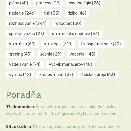
plány
(48)
procesy
(39)
psychológia
(26)
riadenie
(246)
risk
(35)
riziko
(46)
rozhodovanie
(244)
rozpočet
(30)
spätná väzba
(27)
strategické riadenie
(34)
stratégia
(60)
stratégie
(310)
transparentnosť
(40)
tréning
(45)
učenie
(29)
vedenie
(145)
vzdelávanie
(74)
výcvik manažérov
(40)
výroba
(42)
zamestnanci
(37)
ľudské zdroje
(63)
Poradňa
17. decembra
:
Áno, každá organizácia má jedinečné ciele a
výzvy, čo znamená, že stratégia musí byť upravená na mie...
24. októbra
:
Štátna regulácia pomery vlastných a cudzích