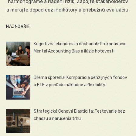
harmonograme a riadení rizík. Zapojte stakeholderov
a merajte dopad cez indikátory a priebežnú evaluáciu.
NAJNOVŠIE
Kognitívna ekonómia a dôchodok: Prekonávanie
Mental Accounting Bias a ilúzie hotovosti
Dilema sporenia: Komparácia penzijných fondov
a ETF z pohľadu nákladov a flexibility
Strategická Cenová Elasticita: Testovanie bez
chaosu a narušenia trhu