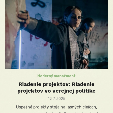
Moderný manažment
Riadenie projektov: Riadenie
projektov vo verejnej politike
Posted
19. 7. 2025
on
Úspešné projekty stoja na jasných cieľoch,