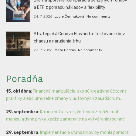
Dilema sporenia: Komparácia penzijných fondov
a ETF z pohľadu nákladov a flexibility
24. 7. 2026
Lucie Čermáková
No comments
Strategická Cenová Elasticita: Testovanie bez
chaosu a narušenia trhu
23. 7. 2026
Mato Ondrus
No comments
Poradňa
15. októbra
:
Finančné manipulácie, ako sú kreatívne účtovné
praktiky alebo úmyselné zmeny v účtovných zásadách, m...
29. septembra
:
Kritici môžu tvrdiť, že teória Z môže mať
manipulatívne prvky, keďže zameranie na vytváranie rodinné...
29. septembra
:
Implementácia štandardov by mohla pomôcť