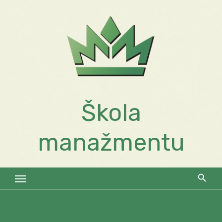
Skip
to
content
Škola
manažmentu