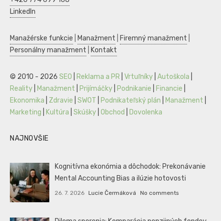
LinkedIn
Manažérske funkcie
|
Manažment
|
Firemný manažment
|
Personálny manažment
|
Kontakt
© 2010 - 2026
SEO
|
Reklama a PR
|
Vrtuľníky
|
Autoškola
|
Reality
|
Manažment
|
Prijímáčky
|
Podnikanie
|
Financie
|
Ekonomika
|
Zdravie
|
SWOT
|
Podnikateľský plán
|
Manažment
|
Marketing
|
Kultúra
|
Skúšky
|
Obchod
|
Dovolenka
NAJNOVŠIE
Kognitívna ekonómia a dôchodok: Prekonávanie
Mental Accounting Bias a ilúzie hotovosti
26. 7. 2026
Lucie Čermáková
No comments