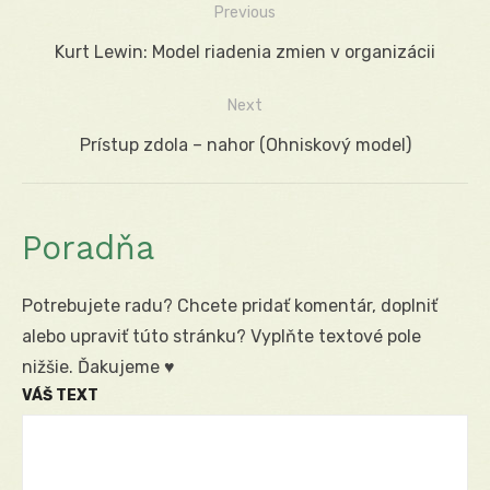
Previous
Navigácia
Previous
Kurt Lewin: Model riadenia zmien v organizácii
v
post:
Next
článku
Next
Prístup zdola – nahor (Ohniskový model)
post:
Poradňa
Potrebujete radu? Chcete pridať komentár, doplniť
alebo upraviť túto stránku? Vyplňte textové pole
nižšie. Ďakujeme ♥
VÁŠ TEXT