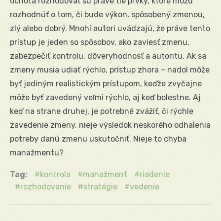
ochota rozhodovať sú práve tie prvky, ktoré môžu
rozhodnúť o tom, či bude výkon, spôsobený zmenou,
zlý alebo dobrý. Mnohí autori uvádzajú, že práve tento
prístup je jeden so spôsobov, ako zaviesť zmenu,
zabezpečiť kontrolu, dôveryhodnosť a autoritu. Ak sa
zmeny musia udiať rýchlo, prístup zhora – nadol môže
byť jediným realistickým prístupom, keďže zvyčajne
môže byť zavedený veľmi rýchlo, aj keď bolestne. Aj
keď na strane druhej, je potrebné zvážiť, či rýchle
zavedenie zmeny, nieje výsledok neskorého odhalenia
potreby danú zmenu uskutočniť. Nieje to chyba
manažmentu?
Tag:
kontrola
manažment
riadenie
rozhodovanie
stratégie
vedenie