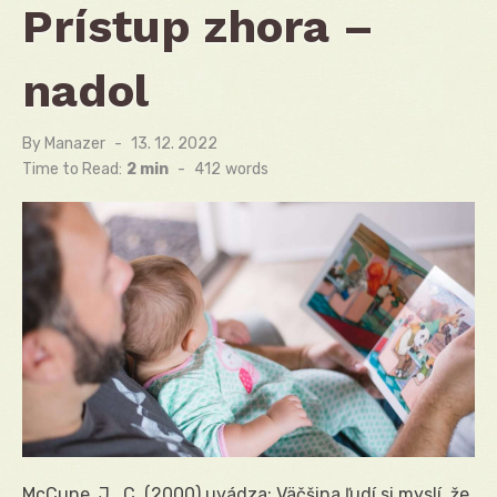
Prístup zhora –
nadol
By
Manazer
Posted
13. 12. 2022
on
Time to Read:
2 min
-
412
words
McCune, J., C. (2000) uvádza: Väčšina ľudí si myslí, že