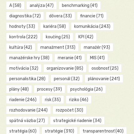
A
(58)
analýza
(47)
benchmarking
(41)
diagnostika
(72)
dôvera
(33)
financie
(71)
hodnoty
(33)
kariéra
(58)
komunikácia
(243)
kontrola
(222)
koučing
(25)
KPI
(42)
kultúra
(42)
manažment
(313)
manažér
(93)
manažérske hry
(38)
meranie
(41)
MIS
(41)
motivácia
(32)
organizovanie
(85)
osobnosť
(25)
personalistika
(28)
personál
(32)
plánovanie
(241)
plány
(48)
procesy
(39)
psychológia
(26)
riadenie
(246)
risk
(35)
riziko
(46)
rozhodovanie
(244)
rozpočet
(30)
spätná väzba
(27)
strategické riadenie
(34)
stratégia
(60)
stratégie
(310)
transparentnosť
(40)