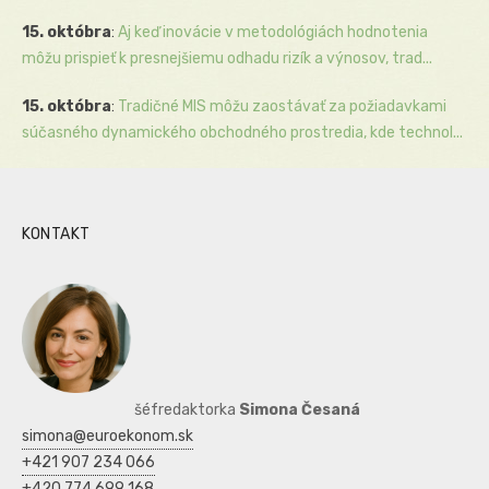
15. októbra
:
Aj keď inovácie v metodológiách hodnotenia
môžu prispieť k presnejšiemu odhadu rizík a výnosov, trad...
15. októbra
:
Tradičné MIS môžu zaostávať za požiadavkami
súčasného dynamického obchodného prostredia, kde technol...
KONTAKT
šéfredaktorka
Simona Česaná
simona@euroekonom.sk
+421 907 234 066
+420 774 699 168