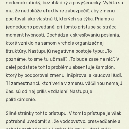
nedemokratický, bezohľadný a povýšenecký. Vyčíta sa
mu, že nedokáže efektívne zabezpečiť, aby zmenu
pociťovali ako vlastnú tí, ktorých sa týka. Priamo a
jednoducho povedané, pri tomto prístupe sa stráca
moment hybnosti. Dochádza k skresľovaniu poslania,
ktoré vzniklo na samom vrchole organizačnej
štruktúry. Nastupujú negatívne postoje typu: „To
poznáme, to sme tu už mali“, „To bude zase na nič“. V
celej podstate tohto problému absentuje šampión,
ktorý by podporoval zmenu, inšpiroval a kaučoval ľudí.
Tí zamestnanci, ktorí veria v zmenu, väčšinou nemajú
čas, sú od nej príliš vzdialení. Nastupuje
politikárčenie.
Silné stránky tohto prístupu: V tomto prístupe je však
potrebné uvedomiť si, že vodcovstvo, presvedčenie a