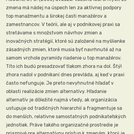
zmena má nádej na úspech len za aktívnej podpory
top manažmentu a širokej časti manažérov a
zamestnancov. V teórii, ale aj v podnikovej praxi sa
stretávame s množstvom návrhov zmien a
inovačných stratégií, ktoré sú založené na myšlienke
zásadných zmien, ktoré musia byť navrhnuté až na
samom vrchole pyramídy riadenie u top manažérov.
Títo ich budú presadzovať tlakom zhora na dol. Štýl
zhora nadol v podnikaní dnes prevláda, aj keď v praxi
často nefunguje. Je preto nevyhnutné hľadať v
oblasti realizácie zmien alternatívy. Hľadanie
alternatív je dôležité najmä vtedy, ak organizácia
ustupuje od tradičných hierarchií a fragmentuje sa
do menších, relatívne samostatných podnikateľských
jednotiek. Práve takého organizačné prostredie je
priaznivé pre alternatívny prístup k zmenám, ktorý je