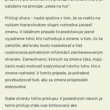
založený na princípe „zdola na hor“.
Prístup zhora – nadol spočíva v tom, že sa niekto na
vyššom hierarchickom stupni rozhodne zaviesť
zmenu. V ideálnom prípade to predstavuje jasné
vyjadrenie toho, kto rozhoduje o zmene, o tom, čo sa
zamýšľa, aké kroky budú nasledovať a tiež
rozširovanie potrebných informácií zainteresovaným
stranám. Zamestnanci, ktorých sa zmena týka, majú
často malú možnosť ovplyvňovať návrhy toho, kto o
zmene rozhodol. V tomto prípade, je potrebné
povzbudzovať ľudí, aby sa zmene prispôsobili
dobrovoľne.
Slabé stránky tohto prístupu: V posledných rokoch je
tento prístup stále viac kritizovaný ako