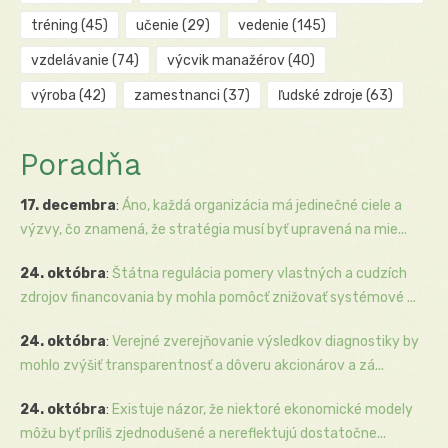
tréning
(45)
učenie
(29)
vedenie
(145)
vzdelávanie
(74)
výcvik manažérov
(40)
výroba
(42)
zamestnanci
(37)
ľudské zdroje
(63)
Poradňa
17. decembra
:
Áno, každá organizácia má jedinečné ciele a
výzvy, čo znamená, že stratégia musí byť upravená na mie...
24. októbra
:
Štátna regulácia pomery vlastných a cudzích
zdrojov financovania by mohla pomôcť znižovať systémové ...
24. októbra
:
Verejné zverejňovanie výsledkov diagnostiky by
mohlo zvýšiť transparentnosť a dôveru akcionárov a zá...
24. októbra
:
Existuje názor, že niektoré ekonomické modely
môžu byť príliš zjednodušené a nereflektujú dostatočne...