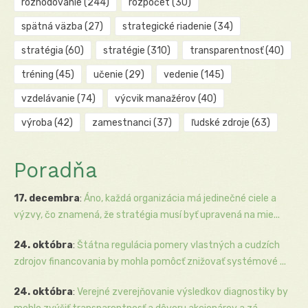
rozhodovanie
(244)
rozpočet
(30)
spätná väzba
(27)
strategické riadenie
(34)
stratégia
(60)
stratégie
(310)
transparentnosť
(40)
tréning
(45)
učenie
(29)
vedenie
(145)
vzdelávanie
(74)
výcvik manažérov
(40)
výroba
(42)
zamestnanci
(37)
ľudské zdroje
(63)
Poradňa
17. decembra
:
Áno, každá organizácia má jedinečné ciele a
výzvy, čo znamená, že stratégia musí byť upravená na mie...
24. októbra
:
Štátna regulácia pomery vlastných a cudzích
zdrojov financovania by mohla pomôcť znižovať systémové ...
24. októbra
:
Verejné zverejňovanie výsledkov diagnostiky by