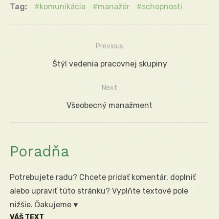
Tag:
komunikácia
manažér
schopnosti
Previous
Navigácia
Previous
Štýl vedenia pracovnej skupiny
v
post:
Next
článku
Next
Všeobecný manažment
post:
Poradňa
Potrebujete radu? Chcete pridať komentár, doplniť
alebo upraviť túto stránku? Vyplňte textové pole
nižšie. Ďakujeme ♥
VÁŠ TEXT