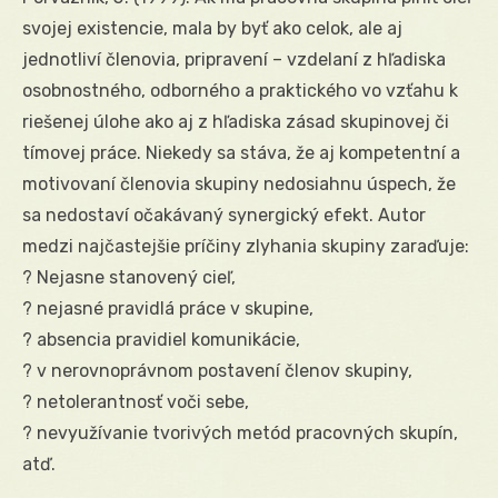
svojej existencie, mala by byť ako celok, ale aj
jednotliví členovia, pripravení – vzdelaní z hľadiska
osobnostného, odborného a praktického vo vzťahu k
riešenej úlohe ako aj z hľadiska zásad skupinovej či
tímovej práce. Niekedy sa stáva, že aj kompetentní a
motivovaní členovia skupiny nedosiahnu úspech, že
sa nedostaví očakávaný synergický efekt. Autor
medzi najčastejšie príčiny zlyhania skupiny zaraďuje:
? Nejasne stanovený cieľ,
? nejasné pravidlá práce v skupine,
? absencia pravidiel komunikácie,
? v nerovnoprávnom postavení členov skupiny,
? netolerantnosť voči sebe,
? nevyužívanie tvorivých metód pracovných skupín,
atď.