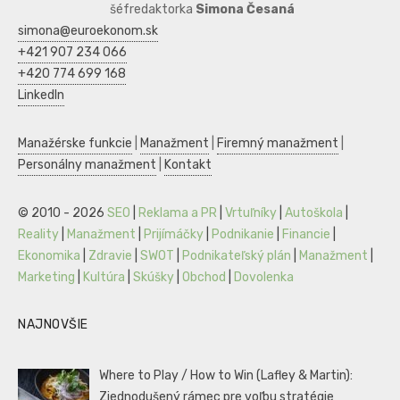
šéfredaktorka
Simona Česaná
simona@euroekonom.sk
+421 907 234 066
+420 774 699 168
LinkedIn
Manažérske funkcie
|
Manažment
|
Firemný manažment
|
Personálny manažment
|
Kontakt
© 2010 - 2026
SEO
|
Reklama a PR
|
Vrtuľníky
|
Autoškola
|
Reality
|
Manažment
|
Prijímáčky
|
Podnikanie
|
Financie
|
Ekonomika
|
Zdravie
|
SWOT
|
Podnikateľský plán
|
Manažment
|
Marketing
|
Kultúra
|
Skúšky
|
Obchod
|
Dovolenka
NAJNOVŠIE
Where to Play / How to Win (Lafley & Martin):
Zjednodušený rámec pre voľbu stratégie