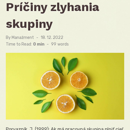
Príčiny zlyhania
skupiny
By
Manažment
Posted
18. 12. 2022
on
Time to Read:
0 min
-
99
words
Porvazník, J. (1999): Ak má pracovná skupina plniť cieľ