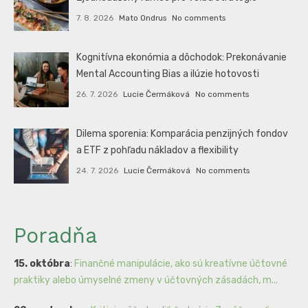
7. 8. 2026
Mato Ondrus
No comments
Kognitívna ekonómia a dôchodok: Prekonávanie
Mental Accounting Bias a ilúzie hotovosti
26. 7. 2026
Lucie Čermáková
No comments
Dilema sporenia: Komparácia penzijných fondov
a ETF z pohľadu nákladov a flexibility
24. 7. 2026
Lucie Čermáková
No comments
Poradňa
15. októbra
:
Finančné manipulácie, ako sú kreatívne účtovné
praktiky alebo úmyselné zmeny v účtovných zásadách, m...