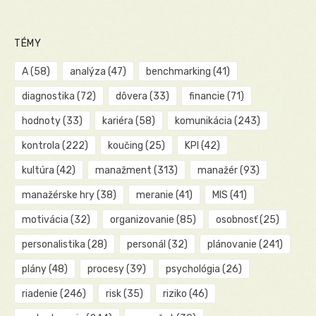
TÉMY
A
(58)
analýza
(47)
benchmarking
(41)
diagnostika
(72)
dôvera
(33)
financie
(71)
hodnoty
(33)
kariéra
(58)
komunikácia
(243)
kontrola
(222)
koučing
(25)
KPI
(42)
kultúra
(42)
manažment
(313)
manažér
(93)
manažérske hry
(38)
meranie
(41)
MIS
(41)
motivácia
(32)
organizovanie
(85)
osobnosť
(25)
personalistika
(28)
personál
(32)
plánovanie
(241)
plány
(48)
procesy
(39)
psychológia
(26)
riadenie
(246)
risk
(35)
riziko
(46)