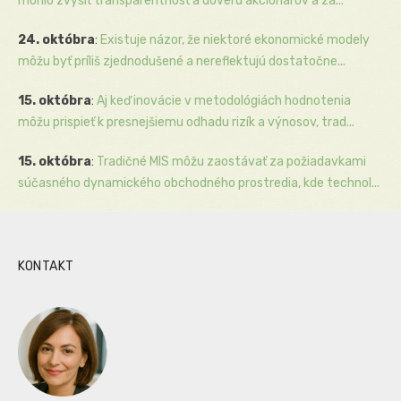
mohlo zvýšiť transparentnosť a dôveru akcionárov a zá...
24. októbra
:
Existuje názor, že niektoré ekonomické modely
môžu byť príliš zjednodušené a nereflektujú dostatočne...
15. októbra
:
Aj keď inovácie v metodológiách hodnotenia
môžu prispieť k presnejšiemu odhadu rizík a výnosov, trad...
15. októbra
:
Tradičné MIS môžu zaostávať za požiadavkami
súčasného dynamického obchodného prostredia, kde technol...
KONTAKT