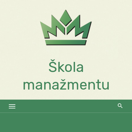
Skip
to
content
Škola
manažmentu