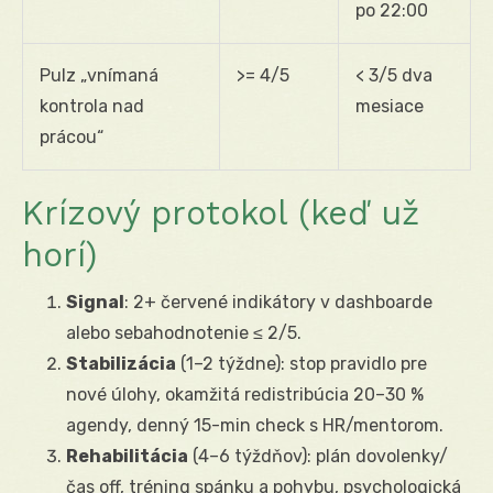
po 22:00
Pulz „vnímaná
>= 4/5
< 3/5 dva
kontrola nad
mesiace
prácou“
Krízový protokol (keď už
horí)
Signal
: 2+ červené indikátory v dashboarde
alebo sebahodnotenie ≤ 2/5.
Stabilizácia
(1–2 týždne): stop pravidlo pre
nové úlohy, okamžitá redistribúcia 20–30 %
agendy, denný 15-min check s HR/mentorom.
Rehabilitácia
(4–6 týždňov): plán dovolenky/
čas off, tréning spánku a pohybu, psychologická