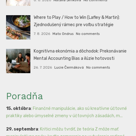
Where to Play / How to Win (Lafley & Martin):
Zjednodušený rámec pre voľbu stratégie
7. 8. 2026
Mato Ondrus
No comments
Kognitívna ekonómia a dôchodok: Prekonávanie
Mental Accounting Bias a ilúzie hotovosti
26. 7. 2026
Lucie Čermáková
No comments
Poradňa
15. októbra
:
Finančné manipulácie, ako sú kreatívne účtovné
praktiky alebo úmyselné zmeny v účtovných zásadách, m...
29. septembra
:
Kritici môžu tvrdiť, že teória Z môže mať