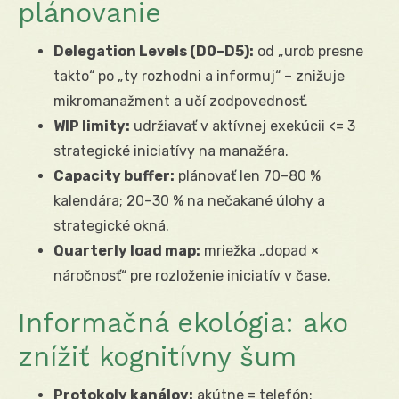
plánovanie
Delegation Levels (D0–D5):
od „urob presne
takto“ po „ty rozhodni a informuj“ – znižuje
mikromanažment a učí zodpovednosť.
WIP limity:
udržiavať v aktívnej exekúcii <= 3
strategické iniciatívy na manažéra.
Capacity buffer:
plánovať len 70–80 %
kalendára; 20–30 % na nečakané úlohy a
strategické okná.
Quarterly load map:
mriežka „dopad ×
náročnosť“ pre rozloženie iniciatív v čase.
Informačná ekológia: ako
znížiť kognitívny šum
Protokoly kanálov:
akútne = telefón;