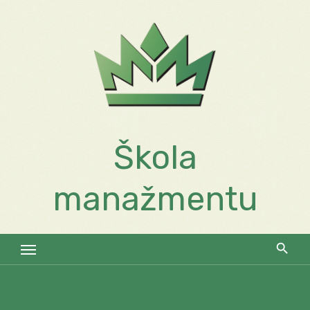
Skip
to
content
Škola
manažmentu