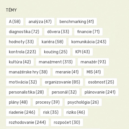
TÉMY
A
(58)
analýza
(47)
benchmarking
(41)
diagnostika
(72)
dôvera
(33)
financie
(71)
hodnoty
(33)
kariéra
(58)
komunikácia
(243)
kontrola
(223)
koučing
(25)
KPI
(43)
kultúra
(42)
manažment
(313)
manažér
(93)
manažérske hry
(38)
meranie
(41)
MIS
(41)
motivácia
(32)
organizovanie
(85)
osobnosť
(25)
personalistika
(28)
personál
(32)
plánovanie
(241)
plány
(48)
procesy
(39)
psychológia
(26)
riadenie
(246)
risk
(35)
riziko
(46)
rozhodovanie
(244)
rozpočet
(30)