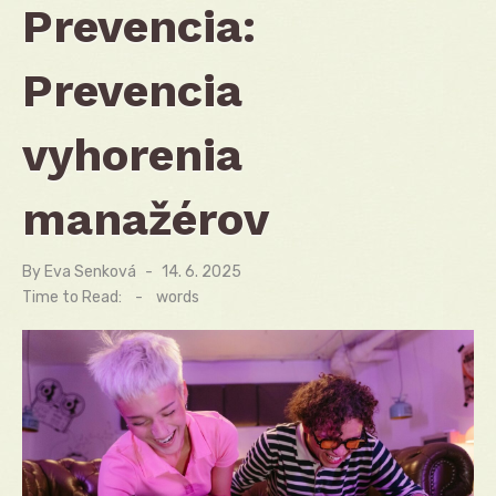
Prevencia:
Prevencia
vyhorenia
manažérov
By
Eva Senková
Posted
14. 6. 2025
on
Time to Read:
-
words