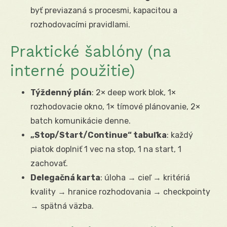
byť previazaná s procesmi, kapacitou a
rozhodovacími pravidlami.
Praktické šablóny (na
interné použitie)
Týždenný plán
: 2× deep work blok, 1×
rozhodovacie okno, 1× tímové plánovanie, 2×
batch komunikácie denne.
„Stop/Start/Continue“ tabuľka
: každý
piatok doplniť 1 vec na stop, 1 na start, 1
zachovať.
Delegačná karta
: úloha → cieľ → kritériá
kvality → hranice rozhodovania → checkpointy
→ spätná väzba.