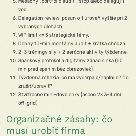
Mesačný „portfólio audit“: stop alebo deleguj 1
vec.
Delegation review: posun o 1 úroveň vyššie pri 2
vybraných úlohách.
WIP limit <= 3 strategické témy.
Denný 10-min mentálny audit + krátka chôdza.
2–3 tréningy sily + 2 aeróbne aktivity týždenne.
Spánkový protokol a digitálny západ slnka (60
min pred spaním bez obrazoviek).
Týždenná reflexia: čo ma vyčerpalo/naplnilo? Čo
zrušiť/upraviť?
Štvrťročné mini-dovolenky (aspoň 2× 3–4 dni
off-grid).
Organizačné zásahy: čo
musí urobiť firma