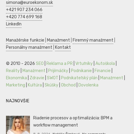
simona@euroekonom.sk
+421 907 234 066
+420 774 699 168
LinkedIn
Manažérske funkcie
|
Manažment
|
Firemný manažment
|
Personálny manažment
|
Kontakt
© 2010 - 2026
SEO
|
Reklama a PR
|
Vrtuľníky
|
Autoškola
|
Reality
|
Manažment
|
Prijímáčky
|
Podnikanie
|
Financie
|
Ekonomika
|
Zdravie
|
SWOT
|
Podnikateľský plán
|
Manažment
|
Marketing
|
Kultúra
|
Skúšky
|
Obchod
|
Dovolenka
NAJNOVŠIE
Riadenie procesov a optimalizácia: BPM a
workflow management
8. 8. 2026
Natália Šimková
No comments