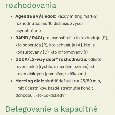
rozhodovania
Agenda a výsledok:
každý míting má 1–2
rozhodnutia, nie 10 diskusií; zvyšok
asynchrónne.
RAPID / RACI
pre jasnosť rolí: kto rozhoduje (D),
kto odporúča (R), kto schvaľuje (A), kto je
konzultovaný (C), kto informovaný (I).
OODA/„2-way door“ rozhodnutia:
odlíšte
reversibilné (rýchlo, s menším rizikom) od
ireverzibilných (pomalšie, s dôkazmi).
Meeting diet:
skrátiť default na 25/50 min,
limit účastníkov, každé stretnutie končiť
dohodou „kto-čo-dokedy“.
Delegovanie a kapacitné