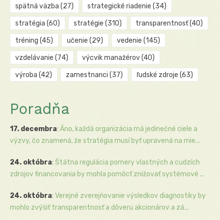
spätná väzba
(27)
strategické riadenie
(34)
stratégia
(60)
stratégie
(310)
transparentnosť
(40)
tréning
(45)
učenie
(29)
vedenie
(145)
vzdelávanie
(74)
výcvik manažérov
(40)
výroba
(42)
zamestnanci
(37)
ľudské zdroje
(63)
Poradňa
17. decembra
:
Áno, každá organizácia má jedinečné ciele a
výzvy, čo znamená, že stratégia musí byť upravená na mie...
24. októbra
:
Štátna regulácia pomery vlastných a cudzích
zdrojov financovania by mohla pomôcť znižovať systémové ...
24. októbra
:
Verejné zverejňovanie výsledkov diagnostiky by
mohlo zvýšiť transparentnosť a dôveru akcionárov a zá...