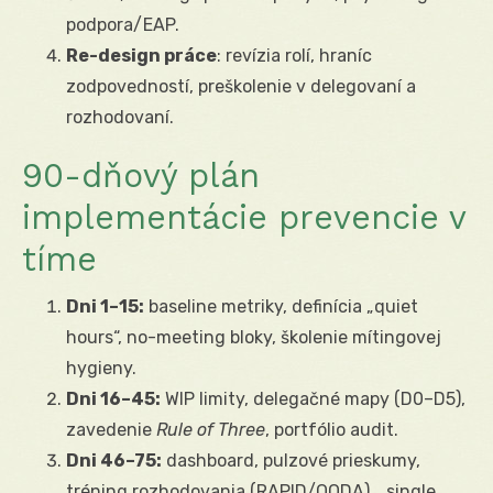
podpora/EAP.
Re-design práce
: revízia rolí, hraníc
zodpovedností, preškolenie v delegovaní a
rozhodovaní.
90-dňový plán
implementácie prevencie v
tíme
Dni 1–15:
baseline metriky, definícia „quiet
hours“, no-meeting bloky, školenie mítingovej
hygieny.
Dni 16–45:
WIP limity, delegačné mapy (D0–D5),
zavedenie
Rule of Three
, portfólio audit.
Dni 46–75:
dashboard, pulzové prieskumy,
tréning rozhodovania (RAPID/OODA), „single