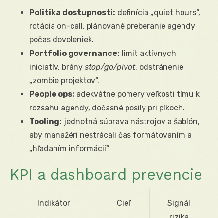
Politika dostupnosti:
definícia „quiet hours“,
rotácia on-call, plánované preberanie agendy
počas dovoleniek.
Portfolio governance:
limit aktívnych
iniciatív, brány
stop/go/pivot
, odstránenie
„zombie projektov“.
People ops:
adekvátne pomery veľkosti tímu k
rozsahu agendy, dočasné posily pri píkoch.
Tooling:
jednotná súprava nástrojov a šablón,
aby manažéri nestrácali čas formátovaním a
„hľadaním informácií“.
KPI a dashboard prevencie
Indikátor
Cieľ
Signál
rizika