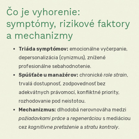
Čo je vyhorenie:
symptómy, rizikové faktory
a mechanizmy
Triáda symptómov:
emocionálne vyčerpanie,
depersonalizácia (cynizmus), znížené
profesionálne sebahodnotenie.
Spúšťače u manažérov:
chronické
role strain
,
trvalá dostupnosť, zodpovednosť bez
adekvátnych právomocí, konfliktné priority,
rozhodovanie pod neistotou.
Mechanizmus:
dlhodobá nerovnováha medzi
požiadavkami práce
a
regeneráciou
s mediáciou
cez
kognitívne preťaženie
a
stratu kontroly
.