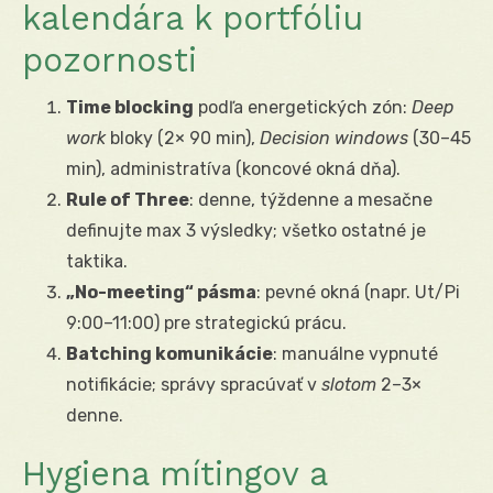
kalendára k portfóliu
pozornosti
Time blocking
podľa energetických zón:
Deep
work
bloky (2× 90 min),
Decision windows
(30–45
min), administratíva (koncové okná dňa).
Rule of Three
: denne, týždenne a mesačne
definujte max 3 výsledky; všetko ostatné je
taktika.
„No-meeting“ pásma
: pevné okná (napr. Ut/Pi
9:00–11:00) pre strategickú prácu.
Batching komunikácie
: manuálne vypnuté
notifikácie; správy spracúvať v
slotom
2–3×
denne.
Hygiena mítingov a