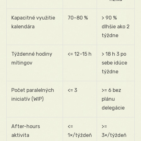
Kapacitné využitie
70–80 %
> 90 %
kalendára
dlhšie ako 2
týždne
Týždenné hodiny
<= 12–15 h
> 18 h 3 po
mítingov
sebe idúce
týždne
Počet paralelných
<= 3
>= 6 bez
iniciatív (WIP)
plánu
delegácie
After-hours
<=
>=
aktivita
1×/týždeň
3×/týždeň