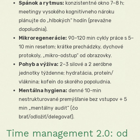
Spánok a rytmus:
konzistentné okno 7–8 h;
meetingy vysokého kognitívneho nároku
plánujte do „hlbokých“ hodín (prevažne
dopoludnia).
Mikroregenerácie:
90–120 min cykly práce s 5–
10 min resetom; krátke prechádzky, dychové
protokoly, „mikro-odstup“ od obrazovky.
Pohyb a výživa:
2–3 silové a 2 aeróbne
jednotky týždenne; hydratácia, proteín/
vláknina; kofeín do skorého popoludnia.
Mentálna hygiena:
denné 10-min
nestrukturované premýšľanie bez vstupov + 5
min „mentálny audit“ (čo
brať/odložiť/delegovať).
Time management 2.0: od