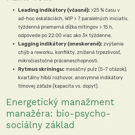
Leading indikátory (včasné):
>25 % času v
ad-hoc eskaláciách, WIP > 7 paralelných iniciatív,
týždenná priemerná dĺžka mítingov > 15 h,
odpovede po 22:00 viac ako 3× týždenne.
Lagging indikátory (oneskorené):
zvýšenie
chýb a reworku, konflikty, znížená trpezlivosť,
mikročiastočné práceneschopnosti.
Rytmus skríningu:
mesačný pulz (5–7 otázok),
kvartálny hlbší rozhovor, anonymné indikátory
tímovej záťaže (kapacita vs. dopyt).
Energetický manažment
manažéra: bio-psycho-
sociálny základ