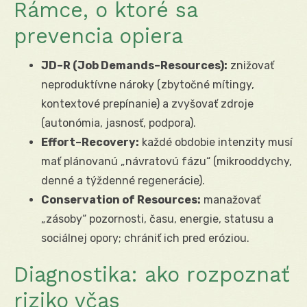
Rámce, o ktoré sa
prevencia opiera
JD–R (Job Demands–Resources):
znižovať
neproduktívne nároky (zbytočné mítingy,
kontextové prepínanie) a zvyšovať zdroje
(autonómia, jasnosť, podpora).
Effort–Recovery:
každé obdobie intenzity musí
mať plánovanú „návratovú fázu“ (mikrooddychy,
denné a týždenné regenerácie).
Conservation of Resources:
manažovať
„zásoby“ pozornosti, času, energie, statusu a
sociálnej opory; chrániť ich pred eróziou.
Diagnostika: ako rozpoznať
riziko včas