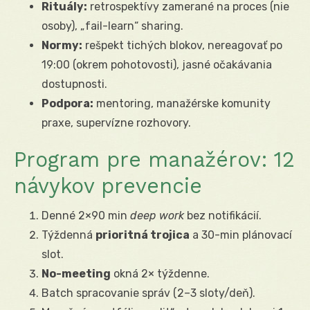
Rituály:
retrospektívy zamerané na proces (nie
osoby), „fail-learn“ sharing.
Normy:
rešpekt tichých blokov, nereagovať po
19:00 (okrem pohotovosti), jasné očakávania
dostupnosti.
Podpora:
mentoring, manažérske komunity
praxe, supervízne rozhovory.
Program pre manažérov: 12
návykov prevencie
Denné 2×90 min
deep work
bez notifikácií.
Týždenná
prioritná trojica
a 30-min plánovací
slot.
No-meeting
okná 2× týždenne.
Batch spracovanie správ (2–3 sloty/deň).