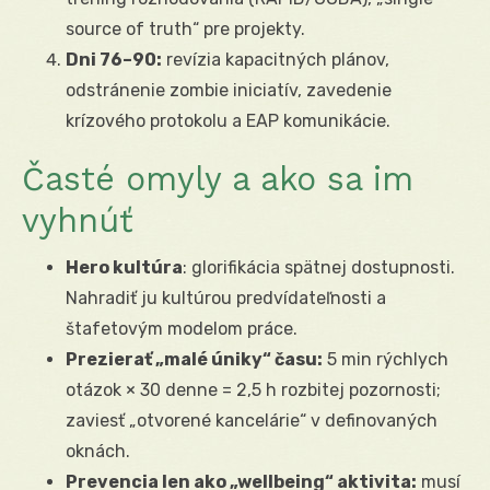
source of truth“ pre projekty.
Dni 76–90:
revízia kapacitných plánov,
odstránenie zombie iniciatív, zavedenie
krízového protokolu a EAP komunikácie.
Časté omyly a ako sa im
vyhnúť
Hero kultúra
: glorifikácia spätnej dostupnosti.
Nahradiť ju kultúrou predvídateľnosti a
štafetovým modelom práce.
Prezierať „malé úniky“ času:
5 min rýchlych
otázok × 30 denne = 2,5 h rozbitej pozornosti;
zaviesť „otvorené kancelárie“ v definovaných
oknách.
Prevencia len ako „wellbeing“ aktivita:
musí