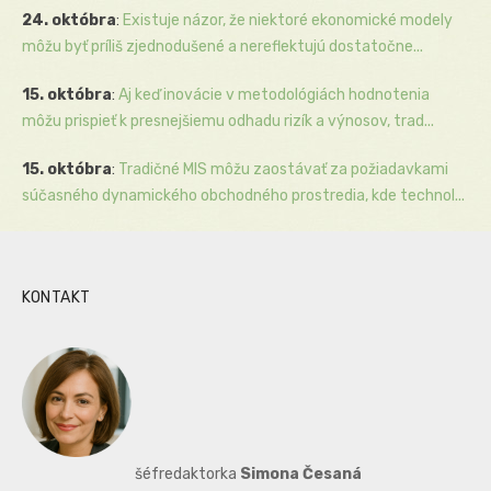
24. októbra
:
Existuje názor, že niektoré ekonomické modely
môžu byť príliš zjednodušené a nereflektujú dostatočne...
15. októbra
:
Aj keď inovácie v metodológiách hodnotenia
môžu prispieť k presnejšiemu odhadu rizík a výnosov, trad...
15. októbra
:
Tradičné MIS môžu zaostávať za požiadavkami
súčasného dynamického obchodného prostredia, kde technol...
KONTAKT
šéfredaktorka
Simona Česaná