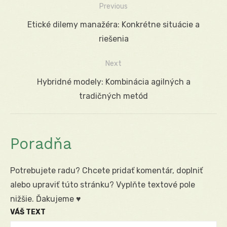
Previous
Navigácia
Previous
Etické dilemy manažéra: Konkrétne situácie a
v
post:
riešenia
článku
Next
Next
Hybridné modely: Kombinácia agilných a
post:
tradičných metód
Poradňa
Potrebujete radu? Chcete pridať komentár, doplniť
alebo upraviť túto stránku? Vyplňte textové pole
nižšie. Ďakujeme ♥
VÁŠ TEXT