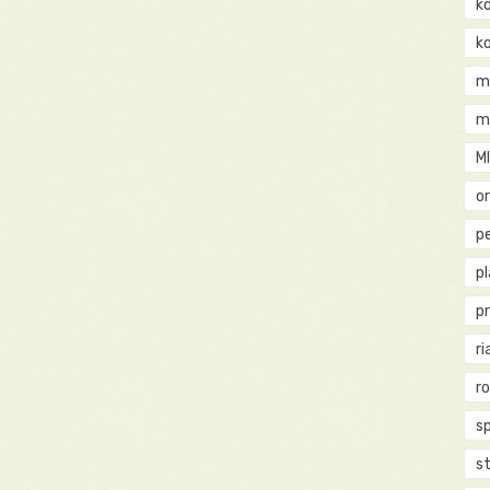
k
k
m
m
M
o
pe
p
p
ri
r
s
st