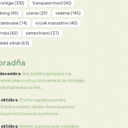
tratégie
(310)
transparentnosť
(40)
réning
(45)
učenie
(29)
vedenie
(145)
zdelávanie
(74)
výcvik manažérov
(40)
ýroba
(42)
zamestnanci
(37)
udské zdroje
(63)
oradňa
 decembra
:
Áno, každá organizácia má
inečné ciele a výzvy, čo znamená, že stratégia
í byť upravená na mie...
 októbra
:
Štátna regulácia pomery
stných a cudzích zdrojov financovania by
la pomôcť znižovať systémové ...
 októbra
:
Verejné zverejňovanie výsledkov