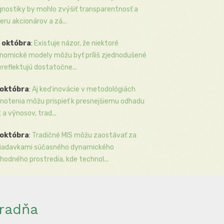
gnostiky by mohlo zvýšiť transparentnosť a
eru akcionárov a zá...
 októbra
:
Existuje názor, že niektoré
nomické modely môžu byť príliš zjednodušené
ereflektujú dostatočne...
 októbra
:
Aj keď inovácie v metodológiách
notenia môžu prispieť k presnejšiemu odhadu
k a výnosov, trad...
 októbra
:
Tradičné MIS môžu zaostávať za
iadavkami súčasného dynamického
hodného prostredia, kde technol...
radňa