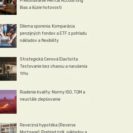
Prekonávanie Mental Accounting
Bias a ilúzie hotovosti
Dilema sporenia: Komparácia
penzijných fondov a ETF z pohľadu
nákladov a flexibility
Strategická Cenová Elasticita:
Testovanie bez chaosu a narušenia
trhu
Riadenie kvality: Normy ISO, TQM a
neustále zlepšovanie
Reverzná hypotéka (Reverse
Mortgage): Prehľad rizík, nákladov a