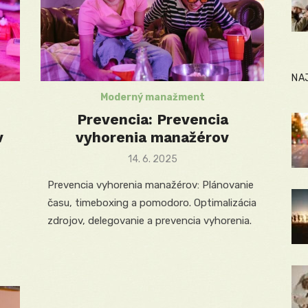
NA
Moderný manažment
Prevencia: Prevencia
v
vyhorenia manažérov
Posted
14. 6. 2025
on
Prevencia vyhorenia manažérov: Plánovanie
času, timeboxing a pomodoro. Optimalizácia
zdrojov, delegovanie a prevencia vyhorenia.