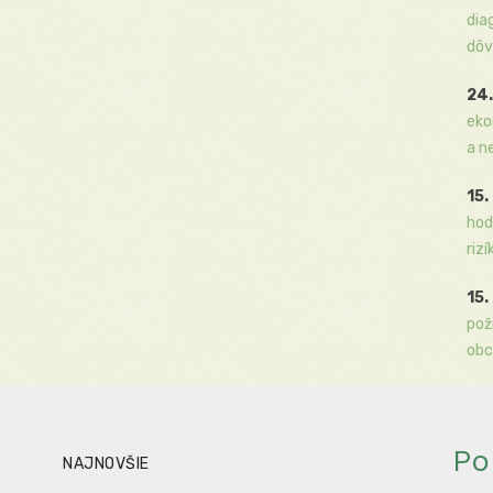
dia
dôv
24.
eko
a n
15.
hod
rizí
15.
pož
obc
Po
NAJNOVŠIE