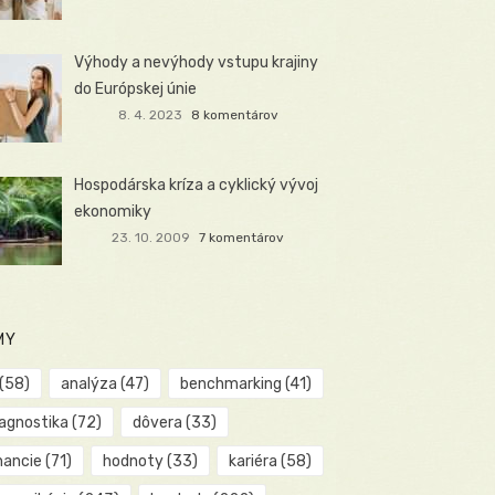
Výhody a nevýhody vstupu krajiny
do Európskej únie
8. 4. 2023
8 komentárov
Hospodárska kríza a cyklický vývoj
ekonomiky
23. 10. 2009
7 komentárov
MY
(58)
analýza
(47)
benchmarking
(41)
iagnostika
(72)
dôvera
(33)
nancie
(71)
hodnoty
(33)
kariéra
(58)