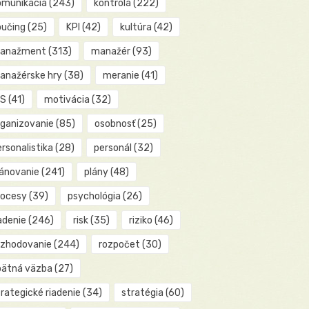
omunikácia
(243)
kontrola
(222)
oučing
(25)
KPI
(42)
kultúra
(42)
anažment
(313)
manažér
(93)
anažérske hry
(38)
meranie
(41)
IS
(41)
motivácia
(32)
rganizovanie
(85)
osobnosť
(25)
rsonalistika
(28)
personál
(32)
lánovanie
(241)
plány
(48)
rocesy
(39)
psychológia
(26)
adenie
(246)
risk
(35)
riziko
(46)
ozhodovanie
(244)
rozpočet
(30)
pätná väzba
(27)
rategické riadenie
(34)
stratégia
(60)