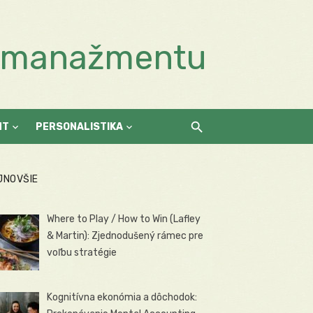
a manažmentu
NT
PERSONALISTIKA
JNOVŠIE
Where to Play / How to Win (Lafley
& Martin): Zjednodušený rámec pre
voľbu stratégie
Kognitívna ekonómia a dôchodok: