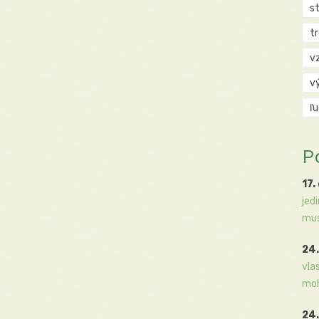
s
t
v
v
ľ
P
17.
jed
mus
24.
vla
moh
24.