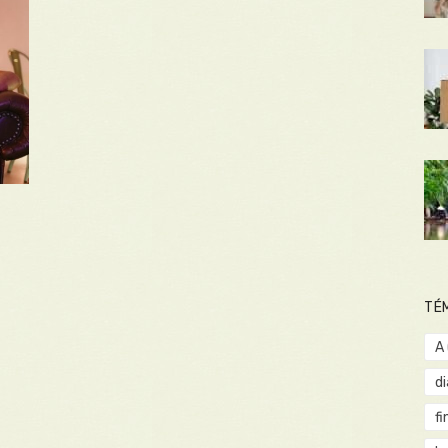
TÉ
A
d
fi