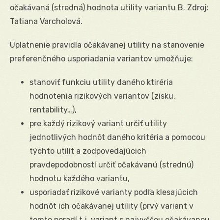
očakávaná (stredná) hodnota utility variantu B. Zdroj:
Tatiana Varcholová.
Uplatnenie pravidla očakávanej utility na stanovenie
preferenčného usporiadania variantov umožňuje:
stanoviť funkciu utility daného ktiréria
hodnotenia rizikových variantov (zisku,
rentability…),
pre každý rizikový variant určiť utility
jednotlivých hodnôt daného kritéria a pomocou
týchto utilít a zodpovedajúcich
pravdepodobností určiť očakávanú (strednú)
hodnotu každého variantu,
usporiadať rizikové varianty podľa klesajúcich
hodnôt ich očakávanej utility (prvý variant v
tomto poradí t.j. variant s najvyššou očakávanou