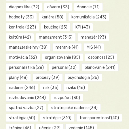
diagnostika
(72)
dôvera
(33)
financie
(71)
hodnoty
(33)
kariéra
(58)
komunikácia
(243)
kontrola
(223)
koučing
(25)
KPI
(43)
kultúra
(42)
manažment
(313)
manažér
(93)
manažérske hry
(38)
meranie
(41)
MIS
(41)
motivácia
(32)
organizovanie
(85)
osobnosť
(25)
personalistika
(28)
personál
(32)
plánovanie
(241)
plány
(48)
procesy
(39)
psychológia
(26)
riadenie
(246)
risk
(35)
riziko
(46)
rozhodovanie
(244)
rozpočet
(30)
spätná väzba
(27)
strategické riadenie
(34)
stratégia
(60)
stratégie
(310)
transparentnosť
(40)
tréning
(45)
učenie
(29)
vedenie
(145)