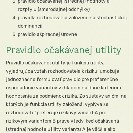
pravidlo očakávanej (strednej) hodnoty a
rozptylu (smerodajnej odchýlky)
pravidlá rozhodovania založené na stochastickej
dominancii
pravidlo ašpiračnej úrovne
Pravidlo očakávanej utility
Pravidlo očakávanej utility je funkcia utility,
vyjadrujúca vzťah rozhodovateľa k riziku, umožuje
jednoznačne formulovať pravidlo pre preferenčné
usporiadanie variantov vzhľadom na dané kritérium
hodnotenia za podmienok rizika. Zo sústavy axióm, na
ktorých je funkcia utility založená, vyplýva že
rozhodovateľ preferuje rizikový variant A pre
rizikovým variantom B práve vtedy, keď očakávaná
(stredná) hodnota utility variantu A je väčšia ako