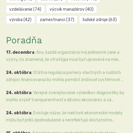
vzdelávanie
(74)
výcvik manažérov
(40)
výroba
(42)
zamestnanci
(37)
ľudské zdroje
(63)
Poradňa
17. decembra
:
Áno, každá organizácia má jedinečné ciele a
výzvy, čo znamená, že stratégia musí byť upravená na mie...
24. októbra
:
Štátna regulácia pomery vlastných a cudzích
zdrojov financovania by mohla pomôcť znižovať systémové ...
24. októbra
:
Verejné zverejňovanie výsledkov diagnostiky by
mohlo zvýšiť transparentnosť a dôveru akcionárov a zá...
24. októbra
:
Existuje názor, že niektoré ekonomické modely
môžu byť príliš zjednodušené a nereflektujú dostatočne...