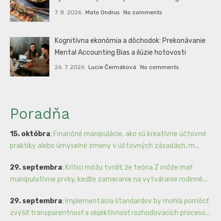
7. 8. 2026
Mato Ondrus
No comments
Kognitívna ekonómia a dôchodok: Prekonávanie
Mental Accounting Bias a ilúzie hotovosti
26. 7. 2026
Lucie Čermáková
No comments
Poradňa
15. októbra
:
Finančné manipulácie, ako sú kreatívne účtovné
praktiky alebo úmyselné zmeny v účtovných zásadách, m...
29. septembra
:
Kritici môžu tvrdiť, že teória Z môže mať
manipulatívne prvky, keďže zameranie na vytváranie rodinné...
29. septembra
:
Implementácia štandardov by mohla pomôcť
zvýšiť transparentnosť a objektívnosť rozhodovacích proceso...