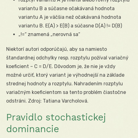
variantu B a súčasne očakávaná hodnota
variantu A je väčšia než očakávaná hodnota
variantu B. E(A) > E(B) a súčasne D(A) != D(B)
„!=“ znamená „nerovná sa“
Niektorí autori odporúčajú, aby sa namiesto
štandardnej odchylky resp. rozptylu požíval variačný
koeficient – C = D/E. Dôvodom je, že nie je vždy
možné určiť, ktorý variant je výhodnejší na základe
strednej hodnoty a rozptylu. Nahradením rozptylu
variačným koeficientom sa tento problém čiastočne
odstráni. Zdroj: Tatiana Varcholová.
Pravidlo stochastickej
dominancie