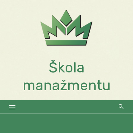
Skip
to
content
Škola
manažmentu