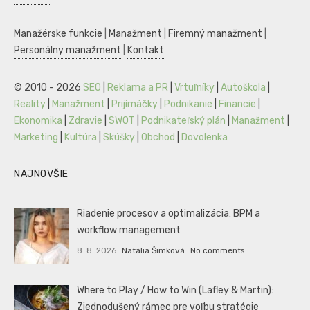
Manažérske funkcie
|
Manažment
|
Firemný manažment
|
Personálny manažment
|
Kontakt
© 2010 - 2026
SEO
|
Reklama a PR
|
Vrtuľníky
|
Autoškola
|
Reality
|
Manažment
|
Prijímáčky
|
Podnikanie
|
Financie
|
Ekonomika
|
Zdravie
|
SWOT
|
Podnikateľský plán
|
Manažment
|
Marketing
|
Kultúra
|
Skúšky
|
Obchod
|
Dovolenka
NAJNOVŠIE
Riadenie procesov a optimalizácia: BPM a
workflow management
8. 8. 2026
Natália Šimková
No comments
Where to Play / How to Win (Lafley & Martin):
Zjednodušený rámec pre voľbu stratégie