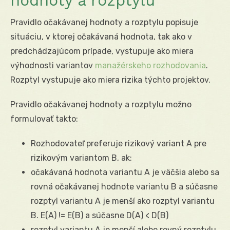
hodnoty a rozptylu
Pravidlo očakávanej hodnoty a rozptylu popisuje
situáciu, v ktorej očakávaná hodnota, tak ako v
predchádzajúcom prípade, vystupuje ako miera
výhodnosti variantov
manažérskeho rozhodovania
.
Rozptyl vystupuje ako miera rizika týchto projektov.
Pravidlo očakávanej hodnoty a rozptylu možno
formulovať takto:
Rozhodovateľ preferuje rizikový variant A pre
rizikovým variantom B, ak:
očakávaná hodnota variantu A je väčšia alebo sa
rovná očakávanej hodnote variantu B a súčasne
rozptyl variantu A je menší ako rozptyl variantu
B. E(A) != E(B) a súčasne D(A) < D(B)
rozptyl variantu A je menší alebo rovný rozptylu