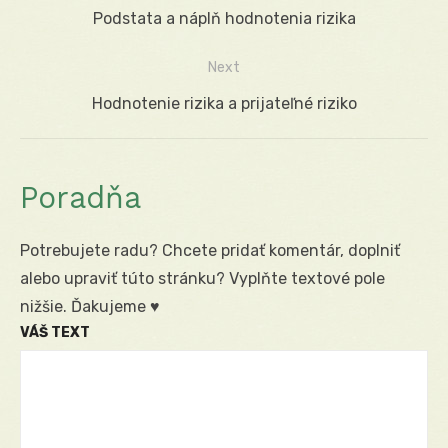
Navigácia
Previous
Podstata a náplň hodnotenia rizika
v
post:
Next
článku
Next
Hodnotenie rizika a prijateľné riziko
post:
Poradňa
Potrebujete radu? Chcete pridať komentár, doplniť
alebo upraviť túto stránku? Vyplňte textové pole
nižšie. Ďakujeme ♥
VÁŠ TEXT