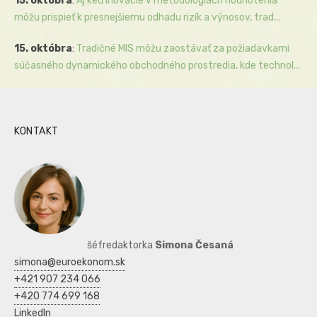
15. októbra
:
Aj keď inovácie v metodológiách hodnotenia
môžu prispieť k presnejšiemu odhadu rizík a výnosov, trad...
15. októbra
:
Tradičné MIS môžu zaostávať za požiadavkami
súčasného dynamického obchodného prostredia, kde technol...
KONTAKT
šéfredaktorka
Simona Česaná
simona@euroekonom.sk
+421 907 234 066
+420 774 699 168
LinkedIn