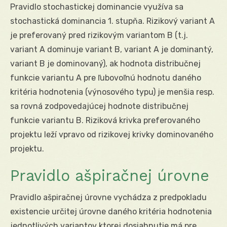
Pravidlo stochastickej dominancie využíva sa
stochastická dominancia 1. stupňa. Rizikový variant A
je preferovaný pred rizikovým variantom B (t.j.
variant A dominuje variant B, variant A je dominantý,
variant B je dominovaný), ak hodnota distribučnej
funkcie variantu A pre ľubovoľnú hodnotu daného
kritéria hodnotenia (výnosového typu) je menšia resp.
sa rovná zodpovedajúcej hodnote distribučnej
funkcie variantu B. Riziková krivka preferovaného
projektu leží vpravo od rizikovej krivky dominovaného
projektu.
Pravidlo ašpiračnej úrovne
Pravidlo ašpiračnej úrovne vychádza z predpokladu
existencie určitej úrovne daného kritéria hodnotenia
jednotlivých variantov ktorej dosiahnutie má pre