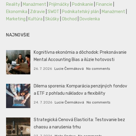
Reality
|
Manažment
|
Prijímáčky
|
Podnikanie
|
Financie
|
Ekonomika
|
Zdravie
|
SWOT
|
Podnikateľský plán
|
Manažment
|
Marketing
|
Kultúra
|
Skúšky
|
Obchod
|
Dovolenka
NAJNOVŠIE
Kognitívna ekonómia a dôchodok: Prekonávanie
Mental Accounting Bias a ilúzie hotovosti
26. 7. 2026
Lucie Čermáková
No comments
Dilema sporenia: Komparácia penzijných fondov
a ETF z pohľadu nákladov a flexibility
24. 7. 2026
Lucie Čermáková
No comments
Strategická Cenová Elasticita: Testovanie bez
chaosu a narušenia trhu