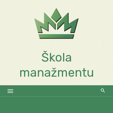
Skip
to
content
Škola
manažmentu