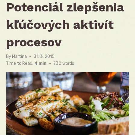
Potenciál zlepšenia
kľúčových aktivít
procesov
By
Martina
Posted
31. 3. 2015
on
Time to Read:
4 min
-
732
words