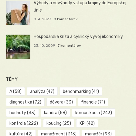
Výhody a nevýhody vstupu krajiny do Európskej
únie
8. 4. 2023
8 komentárov
Hospodárska kríza a cyklický vývoj ekonomiky
23. 10. 2009
7 komentárov
TÉMY
A
(58)
analýza
(47)
benchmarking
(41)
diagnostika
(72)
dôvera
(33)
financie
(71)
hodnoty
(33)
kariéra
(58)
komunikácia
(243)
kontrola
(222)
koučing
(25)
KPI
(42)
kultúra
(42)
manažment
(313)
manažér
(93)