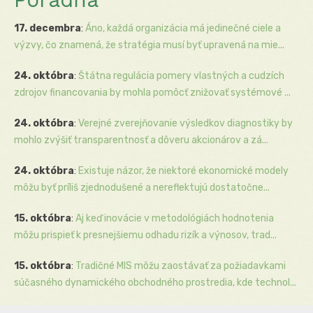
17. decembra
:
Áno, každá organizácia má jedinečné ciele a
výzvy, čo znamená, že stratégia musí byť upravená na mie...
24. októbra
:
Štátna regulácia pomery vlastných a cudzích
zdrojov financovania by mohla pomôcť znižovať systémové ...
24. októbra
:
Verejné zverejňovanie výsledkov diagnostiky by
mohlo zvýšiť transparentnosť a dôveru akcionárov a zá...
24. októbra
:
Existuje názor, že niektoré ekonomické modely
môžu byť príliš zjednodušené a nereflektujú dostatočne...
15. októbra
:
Aj keď inovácie v metodológiách hodnotenia
môžu prispieť k presnejšiemu odhadu rizík a výnosov, trad...
15. októbra
:
Tradičné MIS môžu zaostávať za požiadavkami
súčasného dynamického obchodného prostredia, kde technol...