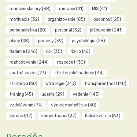
manažérske hry
(38)
meranie
(41)
MIS
(41)
motivácia
(32)
organizovanie
(85)
osobnosť
(25)
personalistika
(28)
personál
(32)
plánovanie
(241)
plány
(48)
procesy
(39)
psychológia
(26)
riadenie
(246)
risk
(35)
riziko
(46)
rozhodovanie
(244)
rozpočet
(30)
spätná väzba
(27)
strategické riadenie
(34)
stratégia
(60)
stratégie
(310)
transparentnosť
(40)
tréning
(45)
učenie
(29)
vedenie
(145)
vzdelávanie
(74)
výcvik manažérov
(40)
výroba
(42)
zamestnanci
(37)
ľudské zdroje
(63)
Poradňa