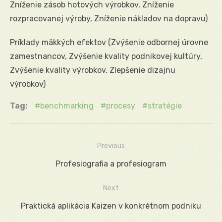
Zníženie zásob hotových výrobkov, Zníženie
rozpracovanej výroby, Zníženie nákladov na dopravu)
Príklady mäkkých efektov (Zvýšenie odbornej úrovne
zamestnancov, Zvýšenie kvality podnikovej kultúry,
Zvýšenie kvality výrobkov, Zlepšenie dizajnu
výrobkov)
Tag:
benchmarking
procesy
stratégie
Previous
Navigácia
Previous
Profesiografia a profesiogram
v
post:
Next
článku
Next
Praktická aplikácia Kaizen v konkrétnom podniku
post: