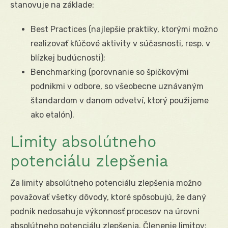
stanovuje na základe:
Best Practices (najlepšie praktiky, ktorými možno
realizovať kľúčové aktivity v súčasnosti, resp. v
blízkej budúcnosti);
Benchmarking (porovnanie so špičkovými
podnikmi v odbore, so všeobecne uznávaným
štandardom v danom odvetví, ktorý použijeme
ako etalón).
Limity absolútneho
potenciálu zlepšenia
Za limity absolútneho potenciálu zlepšenia možno
považovať všetky dôvody, ktoré spôsobujú, že daný
podnik nedosahuje výkonnosť procesov na úrovni
absolútneho potenciálu zlepšenia. Členenie limitov: