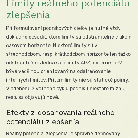
Limity reálneho potenciálu
zlepšenia
Pri formulovaní podnikových cieľov je nutné vždy
dôkladne posúdiť, ktoré limity sú odstraniteľné v akom
časovom horizonte. Niektoré limity sú v
strednodobom, resp. krátkodobom horizonte len ťažko
odstraniteľné. Jedná sa o limity APZ, externé. RPZ
býva väčšinou orientovaný na odstraňovanie
interných limitov. Pritom limity nie sú statické pojmy.
V priebehu životného cyklu podniku niektoré miznú,
resp. sa objavujú nové.
Efekty z dosahovania reálneho
potenciálu zlepšenia
Reálny potenciál zlepšenia je správne definovaný