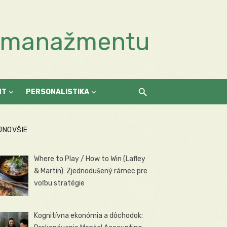
a manažmentu
NT
PERSONALISTIKA
JNOVŠIE
Where to Play / How to Win (Lafley
& Martin): Zjednodušený rámec pre
voľbu stratégie
Kognitívna ekonómia a dôchodok: