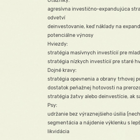
Otázniky:
agresívna investično-expandujúca stratég
odvetví
deinvestovanie, keď náklady na expand
potenciálne výnosy
Hviezdy:
stratégia masívnych investícií pre mla
stratégia nízkych investícií pre staré h
Dojné kravy:
stratégia opevnenia a obrany trhovej po
dostatok peňažnej hotovosti na preroz
stratégia žatvy alebo deinvestície, ak 
Psy:
udržanie bez výraznejšieho úsilia (nech
segmentácia a nájdenie výklenku s lepš
likvidácia