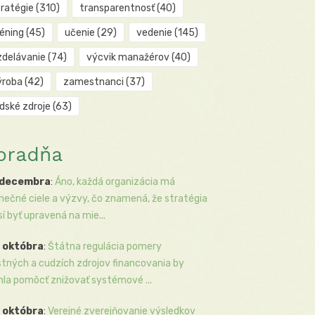
tratégie
(310)
transparentnosť
(40)
réning
(45)
učenie
(29)
vedenie
(145)
zdelávanie
(74)
výcvik manažérov
(40)
ýroba
(42)
zamestnanci
(37)
udské zdroje
(63)
oradňa
 decembra
:
Áno, každá organizácia má
inečné ciele a výzvy, čo znamená, že stratégia
í byť upravená na mie...
 októbra
:
Štátna regulácia pomery
stných a cudzích zdrojov financovania by
la pomôcť znižovať systémové ...
 októbra
:
Verejné zverejňovanie výsledkov