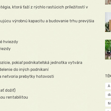
ia, ktorá ťaží z rýchlo rastúcich príležitostí v
ujúcu výrobnú kapacitu a budovanie trhu prevýšia
dé hviezdy
viezdy
zície, pokiaľ podnikateľská jednotka vytvára
delenie do iných podnikaní
sa netvoria prebytky hotovosti
TÉ
A
ať dožiť)
d
ou rentabilitou
fi