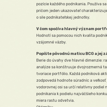
pozície každého podnikania. Používa sa 
pričom jeden ukazovateľ charakterizuj
o sile podnikateľskej jednotky.
V čom spočíva hlavný význam port
Hodnotí sa pomocou nich kvalita podnika
vzájomné väzby.
Popíšte pôvodnú maticu BCG a jej zá
Berie do úvahy dve hlavné dimenzie: rast
analýze sa konštruuje dvojrozmerná tab
tvoriace portfólio. Každá podniková akt
zodpovedá hodnote súradníc a veľkosť 
vodorovnej osi sa určí relatívny podie
podnikania k podielu najväčšieho konku
miera rastu odvetvia.