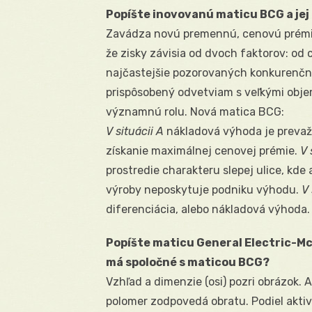
Popíšte inovovanú maticu BCG a jej 
Zavádza novú premennú, cenovú prémiu,
že zisky závisia od dvoch faktorov: od 
najčastejšie pozorovaných konkurenčnýc
prispôsobený odvetviam s veľkými obje
významnú rolu. Nová matica BCG:
V situácii A
nákladová výhoda je preva
získanie maximálnej cenovej prémie.
V 
prostredie charakteru slepej ulice, kde
výroby neposkytuje podniku výhodu.
V 
diferenciácia, alebo nákladová výhoda.
Popíšte maticu General Electric-McKin
má spoločné s maticou BCG?
Vzhľad a dimenzie (osi) pozri obrázok. 
polomer zodpovedá obratu. Podiel aktiv