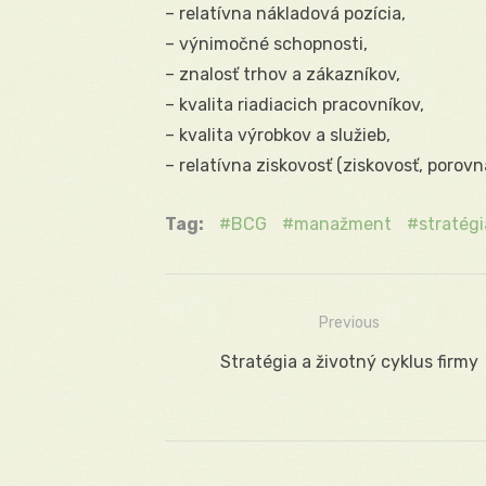
– relatívna nákladová pozícia,
– výnimočné schopnosti,
– znalosť trhov a zákazníkov,
– kvalita riadiacich pracovníkov,
– kvalita výrobkov a služieb,
– relatívna ziskovosť (ziskovosť, poro
Tag:
BCG
manažment
stratégi
Previous
Navigácia
Previous
Stratégia a životný cyklus firmy
v
post:
článku