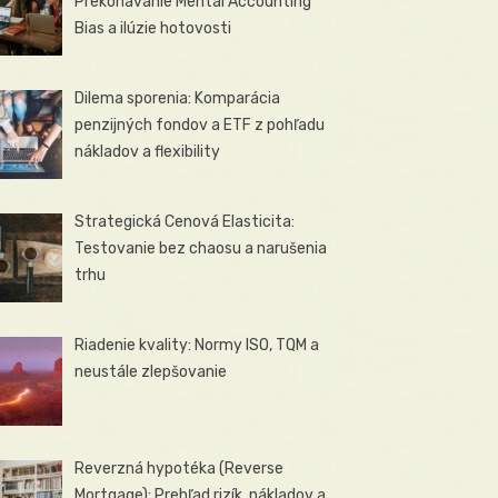
Prekonávanie Mental Accounting
Bias a ilúzie hotovosti
Dilema sporenia: Komparácia
penzijných fondov a ETF z pohľadu
nákladov a flexibility
Strategická Cenová Elasticita:
Testovanie bez chaosu a narušenia
trhu
Riadenie kvality: Normy ISO, TQM a
neustále zlepšovanie
Reverzná hypotéka (Reverse
Mortgage): Prehľad rizík, nákladov a