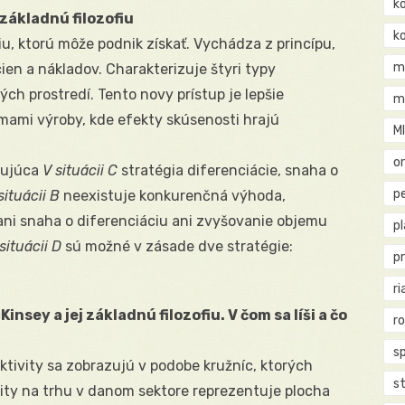
k
základnú filozofiu
k
 ktorú môže podnik získať. Vychádza z princípu,
m
cien a nákladov. Charakterizuje štyri typy
h prostredí. Tento novy prístup je lepšie
m
mami výroby, kde efekty skúsenosti hrajú
M
o
žujúca
V situácii C
stratégia diferenciácie, snaha o
pe
situácii B
neexistuje konkurenčná výhoda,
 ani snaha o diferenciáciu ani zvyšovanie objemu
p
situácii D
sú možné v zásade dve stratégie:
p
ri
sey a jej základnú filozofiu. V čom sa líši a čo
r
s
Aktivity sa zobrazujú v podobe kružníc, ktorých
st
ity na trhu v danom sektore reprezentuje plocha