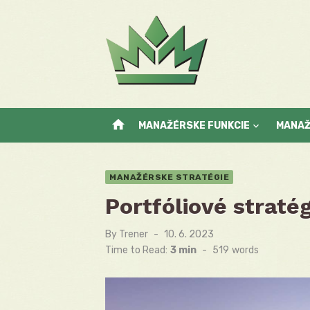
Skip
to
content
home
MANAŽÉRSKE FUNKCIE
MANA
MANAŽÉRSKE STRATÉGIE
Portfóliové stratég
By
Trener
Posted
10. 6. 2023
on
Time to Read:
3 min
-
519
words