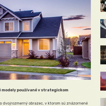
vé modely používané v strategickom
 to dvojrozmerný obrazec, v ktorom sú znázornené