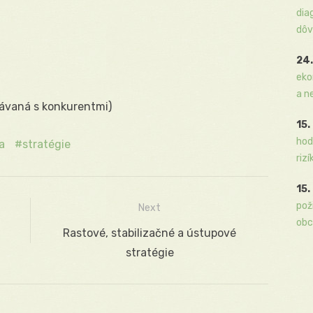
dia
dôv
24.
eko
a n
vnávaná s konkurentmi)
15.
hod
a
stratégie
rizí
15.
pož
Next
obc
Next
Rastové, stabilizačné a ústupové
post:
stratégie