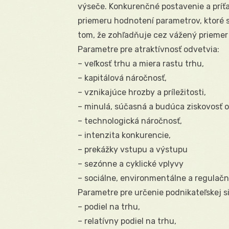
výseče. Konkurenčné postavenie a príť
priemeru hodnotení parametrov, ktoré sú
tom, že zohľadňuje cez vážený priemer
Parametre pre atraktívnosť odvetvia:
– veľkosť trhu a miera rastu trhu,
– kapitálová náročnosť,
– vznikajúce hrozby a príležitosti,
– minulá, súčasná a budúca ziskovosť o
– technologická náročnosť,
– intenzita konkurencie,
– prekážky vstupu a výstupu
– sezónne a cyklické vplyvy
– sociálne, environmentálne a regulačn
Parametre pre určenie podnikateľskej si
– podiel na trhu,
– relatívny podiel na trhu,