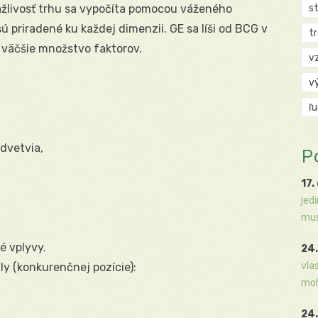
ažlivosť trhu sa vypočíta pomocou váženého
s
 priradené ku každej dimenzii. GE sa líši od BCG v
t
 väčšie množstvo faktorov.
v
v
ľ
dvetvia,
P
17.
jed
mus
é vplyvy.
24.
vla
ly (konkurenčnej pozície):
moh
24.