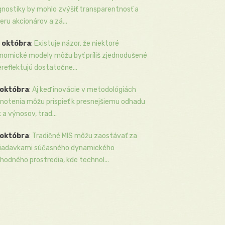
gnostiky by mohlo zvýšiť transparentnosť a
eru akcionárov a zá...
 októbra
:
Existuje názor, že niektoré
nomické modely môžu byť príliš zjednodušené
ereflektujú dostatočne...
 októbra
:
Aj keď inovácie v metodológiách
notenia môžu prispieť k presnejšiemu odhadu
k a výnosov, trad...
 októbra
:
Tradičné MIS môžu zaostávať za
iadavkami súčasného dynamického
hodného prostredia, kde technol...