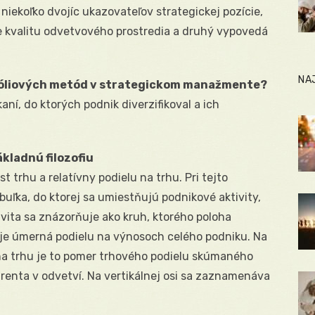
niekoľko dvojíc ukazovateľov strategickej pozície,
e kvalitu odvetvového prostredia a druhý vypovedá
NA
fóliových metód v strategickom manažmente?
ní, do ktorých podnik diverzifikoval a ich
kladnú filozofiu
 trhu a relatívny podielu na trhu. Pri tejto
uľka, do ktorej sa umiestňujú podnikové aktivity,
ivita sa znázorňuje ako kruh, ktorého poloha
je úmerná podielu na výnosoch celého podniku. Na
l na trhu je to pomer trhového podielu skúmaného
renta v odvetví. Na vertikálnej osi sa zaznamenáva