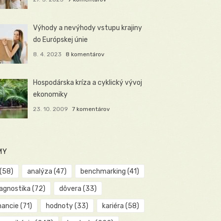
Výhody a nevýhody vstupu krajiny
do Európskej únie
8. 4. 2023
8 komentárov
Hospodárska kríza a cyklický vývoj
ekonomiky
23. 10. 2009
7 komentárov
MY
(58)
analýza
(47)
benchmarking
(41)
iagnostika
(72)
dôvera
(33)
nancie
(71)
hodnoty
(33)
kariéra
(58)