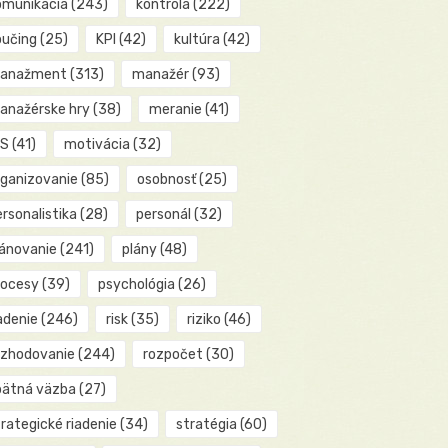
omunikácia
(243)
kontrola
(222)
oučing
(25)
KPI
(42)
kultúra
(42)
anažment
(313)
manažér
(93)
anažérske hry
(38)
meranie
(41)
IS
(41)
motivácia
(32)
rganizovanie
(85)
osobnosť
(25)
rsonalistika
(28)
personál
(32)
lánovanie
(241)
plány
(48)
rocesy
(39)
psychológia
(26)
adenie
(246)
risk
(35)
riziko
(46)
ozhodovanie
(244)
rozpočet
(30)
pätná väzba
(27)
rategické riadenie
(34)
stratégia
(60)