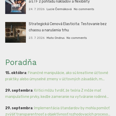
a ETF z pohľadu nákladov a flexibility
24. 7. 2026
Lucie Čermáková
No comments
Strategická Cenová Elasticita: Testovanie bez
chaosu a narušenia trhu
23. 7. 2026
Mato Ondrus
No comments
Poradňa
15. októbra
:
Finančné manipulácie, ako sú kreatívne účtovné
praktiky alebo úmyselné zmeny v účtovných zásadách, m...
29. septembra
:
Kritici môžu tvrdiť, že teória Z môže mať
manipulatívne prvky, keďže zameranie na vytváranie rodinné...
29. septembra
:
Implementácia štandardov by mohla pomôcť
zvýšiť transparentnosť a objektívnosť rozhodovacích proceso...