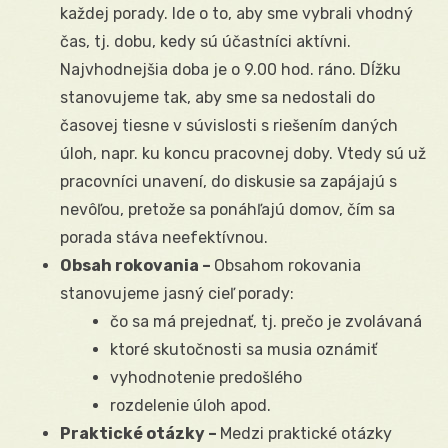
každej porady. Ide o to, aby sme vybrali vhodný
čas, tj. dobu, kedy sú účastníci aktívni.
Najvhodnejšia doba je o 9.00 hod. ráno. Dĺžku
stanovujeme tak, aby sme sa nedostali do
časovej tiesne v súvislosti s riešením daných
úloh, napr. ku koncu pracovnej doby. Vtedy sú už
pracovníci unavení, do diskusie sa zapájajú s
nevôľou, pretože sa ponáhľajú domov, čím sa
porada stáva neefektívnou.
Obsah rokovania –
Obsahom rokovania
stanovujeme jasný cieľ porady:
čo sa má prejednať, tj. prečo je zvolávaná
ktoré skutočnosti sa musia oznámiť
vyhodnotenie predošlého
rozdelenie úloh apod.
Praktické otázky –
Medzi praktické otázky