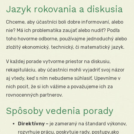
Jazyk rokovania a diskusia
Chceme, aby účastníci boli dobre informovaní, alebo
nie? Má ich problematika zaujať alebo nudiť? Podľa
toho hovorme odborne, používajme jednoduchý alebo
zložitý ekonomický, technický, či matematický jazyk.
V každej porade vytvorme priestor na diskusiu,
rekapituláciu, aby účastníci mohli vyjadriť svoj názor
aj vtedy, keď s ním nebudeme súhlasiť. Upevníme v
nich pocit, že si ich vážime a považujeme ich za
rovnocenných partnerov.
Spôsoby vedenia porady
Direktívny –
je zameraný na štandard výkonov,
rozvrhuje prácu, poskytuje rady, postupy,ako