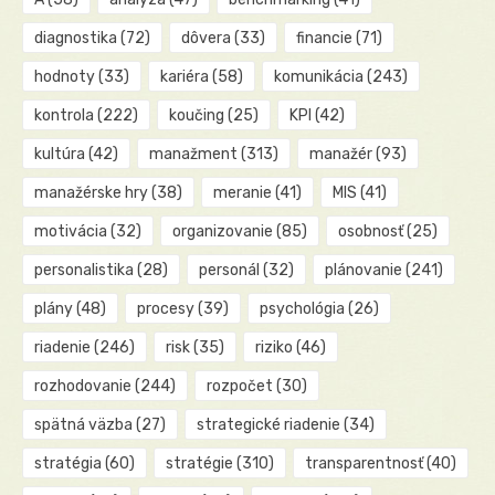
diagnostika
(72)
dôvera
(33)
financie
(71)
hodnoty
(33)
kariéra
(58)
komunikácia
(243)
kontrola
(222)
koučing
(25)
KPI
(42)
kultúra
(42)
manažment
(313)
manažér
(93)
manažérske hry
(38)
meranie
(41)
MIS
(41)
motivácia
(32)
organizovanie
(85)
osobnosť
(25)
personalistika
(28)
personál
(32)
plánovanie
(241)
plány
(48)
procesy
(39)
psychológia
(26)
riadenie
(246)
risk
(35)
riziko
(46)
rozhodovanie
(244)
rozpočet
(30)
spätná väzba
(27)
strategické riadenie
(34)
stratégia
(60)
stratégie
(310)
transparentnosť
(40)