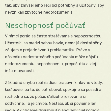
tak, aby zmysel jeho reči bol potrebný a užitočný, aby
nevznikali zbytočné nedorozumenia.
Neschopnosť počúvať
V rámci porád sa často stretávame s nepozornosťou.
Účastníci sa medzi sebou bavia, nemajú dostatočný
záujem o prejednávanú problematiku. Práve v
dôsledku nedostatočného počúvania môže dôjsť k
nedorozumeniu, nepochopeniu, prepočutiu a zlej
informovanosti.
Základnú chybu robí riadiaci pracovník hlavne vtedy,
keď povie iba to, čo potreboval, spokojne sa posadí a
rozhodne sa, že počas ďalšieho rokovania si
oddýchne. To je chyba. Nestačí, ak si povieme len
svoje. Ak chceme dosiahnuť plánovaný cieľ porady,