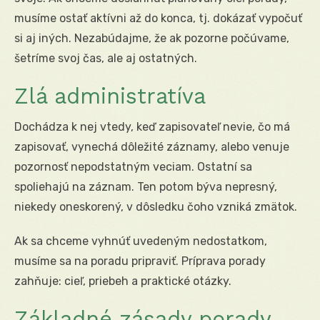
musíme ostať aktívni až do konca, tj. dokázať vypočuť
si aj iných. Nezabúdajme, že ak pozorne počúvame,
šetríme svoj čas, ale aj ostatných.
Zlá administratíva
Dochádza k nej vtedy, keď zapisovateľ nevie, čo má
zapisovať, vynechá dôležité záznamy, alebo venuje
pozornosť nepodstatným veciam. Ostatní sa
spoliehajú na záznam. Ten potom býva nepresný,
niekedy oneskorený, v dôsledku čoho vzniká zmätok.
Ak sa chceme vyhnúť uvedeným nedostatkom,
musíme sa na poradu pripraviť. Príprava porady
zahňuje: cieľ, priebeh a praktické otázky.
Základné zásady porady