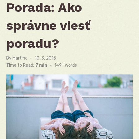
Porada: Ako
správne viesť
poradu?
By
Martina
Posted
10. 3. 2015
on
Time to Read:
7 min
-
1491
words