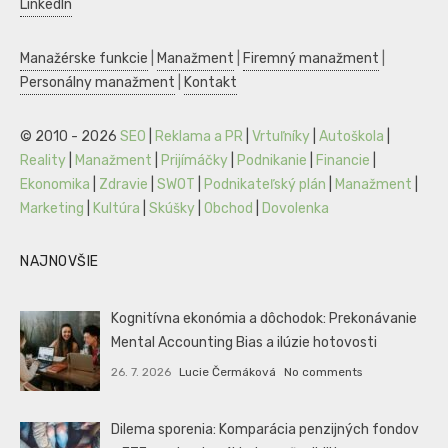
LinkedIn
Manažérske funkcie
|
Manažment
|
Firemný manažment
|
Personálny manažment
|
Kontakt
© 2010 - 2026
SEO
|
Reklama a PR
|
Vrtuľníky
|
Autoškola
|
Reality
|
Manažment
|
Prijímáčky
|
Podnikanie
|
Financie
|
Ekonomika
|
Zdravie
|
SWOT
|
Podnikateľský plán
|
Manažment
|
Marketing
|
Kultúra
|
Skúšky
|
Obchod
|
Dovolenka
NAJNOVŠIE
Kognitívna ekonómia a dôchodok: Prekonávanie
Mental Accounting Bias a ilúzie hotovosti
26. 7. 2026
Lucie Čermáková
No comments
Dilema sporenia: Komparácia penzijných fondov