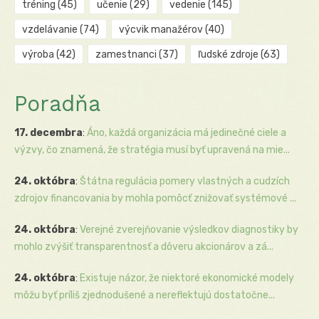
tréning
(45)
učenie
(29)
vedenie
(145)
vzdelávanie
(74)
výcvik manažérov
(40)
výroba
(42)
zamestnanci
(37)
ľudské zdroje
(63)
Poradňa
17. decembra
:
Áno, každá organizácia má jedinečné ciele a
výzvy, čo znamená, že stratégia musí byť upravená na mie...
24. októbra
:
Štátna regulácia pomery vlastných a cudzích
zdrojov financovania by mohla pomôcť znižovať systémové ...
24. októbra
:
Verejné zverejňovanie výsledkov diagnostiky by
mohlo zvýšiť transparentnosť a dôveru akcionárov a zá...
24. októbra
:
Existuje názor, že niektoré ekonomické modely
môžu byť príliš zjednodušené a nereflektujú dostatočne...