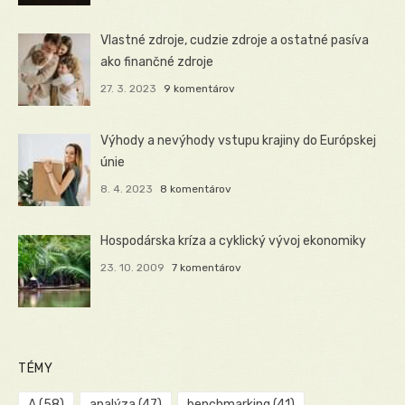
Vlastné zdroje, cudzie zdroje a ostatné pasíva
ako finančné zdroje
27. 3. 2023
9 komentárov
Výhody a nevýhody vstupu krajiny do Európskej
únie
8. 4. 2023
8 komentárov
Hospodárska kríza a cyklický vývoj ekonomiky
23. 10. 2009
7 komentárov
TÉMY
A
(58)
analýza
(47)
benchmarking
(41)