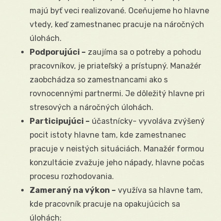
majú byť veci realizované. Oceňujeme ho hlavne
vtedy, keď zamestnanec pracuje na náročných
úlohách.
Podporujúci –
zaujíma sa o potreby a pohodu
pracovníkov, je priateľský a prístupný. Manažér
zaobchádza so zamestnancami ako s
rovnocennými partnermi. Je dôležitý hlavne pri
stresových a náročných úlohách.
Participujúci –
účastnícky- vyvoláva zvýšený
pocit istoty hlavne tam, kde zamestnanec
pracuje v neistých situáciách. Manažér formou
konzultácie zvažuje jeho nápady, hlavne počas
procesu rozhodovania.
Zameraný na výkon –
využíva sa hlavne tam,
kde pracovník pracuje na opakujúcich sa
úlohách: