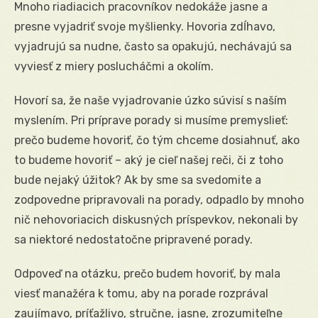
Mnoho riadiacich pracovníkov nedokáže jasne a
presne vyjadriť svoje myšlienky. Hovoria zdĺhavo,
vyjadrujú sa nudne, často sa opakujú, nechávajú sa
vyviesť z miery poslucháčmi a okolím.
Hovorí sa, že naše vyjadrovanie úzko súvisí s naším
myslením. Pri príprave porady si musíme premyslieť:
prečo budeme hovoriť, čo tým chceme dosiahnuť, ako
to budeme hovoriť – aký je cieľ našej reči, či z toho
bude nejaký úžitok? Ak by sme sa svedomite a
zodpovedne pripravovali na porady, odpadlo by mnoho
nič nehovoriacich diskusných príspevkov, nekonali by
sa niektoré nedostatočne pripravené porady.
Odpoveď na otázku, prečo budem hovoriť, by mala
viesť manažéra k tomu, aby na porade rozprával
zaujímavo, príťažlivo, stručne, jasne, zrozumiteľne