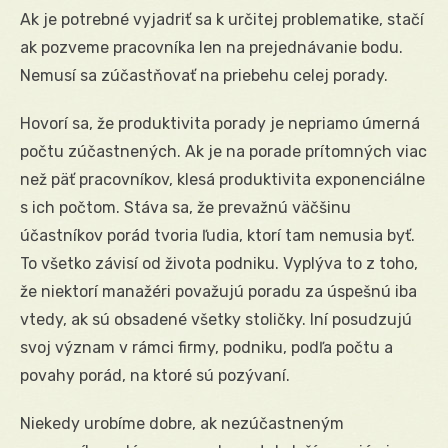
Ak je potrebné vyjadriť sa k určitej problematike, stačí
ak pozveme pracovníka len na prejednávanie bodu.
Nemusí sa zúčastňovať na priebehu celej porady.
Hovorí sa, že produktivita porady je nepriamo úmerná
počtu zúčastnených. Ak je na porade prítomných viac
než päť pracovníkov, klesá produktivita exponenciálne
s ich počtom. Stáva sa, že prevažnú väčšinu
účastníkov porád tvoria ľudia, ktorí tam nemusia byť.
To všetko závisí od života podniku. Vyplýva to z toho,
že niektorí manažéri považujú poradu za úspešnú iba
vtedy, ak sú obsadené všetky stoličky. Iní posudzujú
svoj význam v rámci firmy, podniku, podľa počtu a
povahy porád, na ktoré sú pozývaní.
Niekedy urobíme dobre, ak nezúčastneným