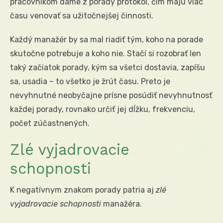
pracovníkom dáme z porady protokol, čím majú viac
času venovať sa užitočnejšej činnosti.
Každý manažér by sa mal riadiť tým, koho na porade
skutočne potrebuje a koho nie. Stačí si rozobrať len
taký začiatok porady, kým sa všetci dostavia, zapíšu
sa, usadia – to všetko je žrút času. Preto je
nevyhnutné neobyčajne prísne posúdiť nevyhnutnosť
každej porady, rovnako určiť jej dĺžku, frekvenciu,
počet zúčastnených.
Zlé vyjadrovacie
schopnosti
K negatívnym znakom porady patria aj
zlé
vyjadrovacie schopnosti
manažéra.