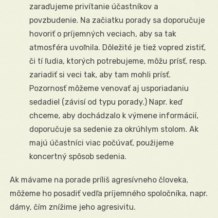
zaraďujeme privítanie účastníkov a
povzbudenie. Na začiatku porady sa doporučuje
hovoriť o príjemných veciach, aby sa tak
atmosféra uvoľnila. Dôležité je tiež vopred zistiť,
či tí ľudia, ktorých potrebujeme, môžu prísť, resp.
zariadiť si veci tak, aby tam mohli prísť.
Pozornosť môžeme venovať aj usporiadaniu
sedadiel (závisí od typu porady.) Napr. keď
chceme, aby dochádzalo k výmene informácií,
doporučuje sa sedenie za okrúhlym stolom. Ak
majú účastníci viac počúvať, použijeme
koncertný spôsob sedenia.
Ak mávame na porade príliš agresívneho človeka,
môžeme ho posadiť vedľa príjemného spoločníka, napr.
dámy, čím znížime jeho agresivitu.