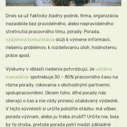
Dnes sa už fakticky žiadny podnik, firma, organizácia
nezaobíde bez pravidelného, alebo nepravidelného
stretnutia pracovného tímu, porady. Porada,
vzájomná komunikácia
slúži k výmene informácii,
riešeniu problémov, k rozdeľovaniu úloh, hodnoteniu
práce apod.
Výskumy v oblasti riadenia potvrdzujú, že
väčšina
manažérov
spotrebuje 30 – 80% pracovného času na
rôzne porady, rokovania s obchodnými partnermi,
spolupracovníkmi. Okrem toho, dlhé porady nás
oberajú o čas a nie vždy prinesú očakávaný výsledok.
V tejto súvislosti si určite položíte otázku: má vôbec
porada význam, alebo ju treba zrušiť? Určite nie, bola
by to chyba, pretože porada patrí medzi základné