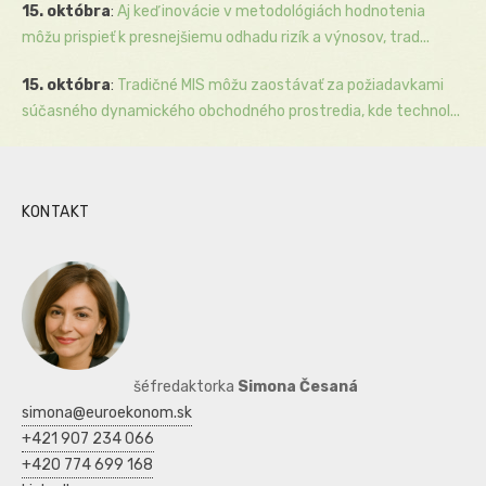
15. októbra
:
Aj keď inovácie v metodológiách hodnotenia
môžu prispieť k presnejšiemu odhadu rizík a výnosov, trad...
15. októbra
:
Tradičné MIS môžu zaostávať za požiadavkami
súčasného dynamického obchodného prostredia, kde technol...
KONTAKT
šéfredaktorka
Simona Česaná
simona@euroekonom.sk
+421 907 234 066
+420 774 699 168