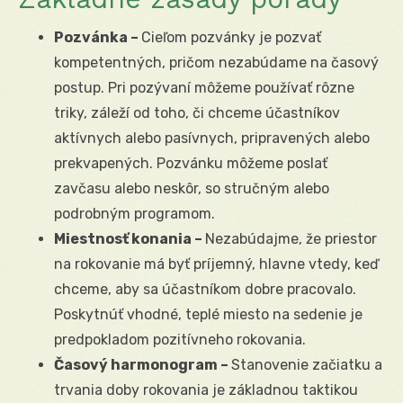
Pozvánka –
Cieľom pozvánky je pozvať
kompetentných, pričom nezabúdame na časový
postup. Pri pozývaní môžeme používať rôzne
triky, záleží od toho, či chceme účastníkov
aktívnych alebo pasívnych, pripravených alebo
prekvapených. Pozvánku môžeme poslať
zavčasu alebo neskôr, so stručným alebo
podrobným programom.
Miestnosť konania –
Nezabúdajme, že priestor
na rokovanie má byť príjemný, hlavne vtedy, keď
chceme, aby sa účastníkom dobre pracovalo.
Poskytnúť vhodné, teplé miesto na sedenie je
predpokladom pozitívneho rokovania.
Časový harmonogram –
Stanovenie začiatku a
trvania doby rokovania je základnou taktikou