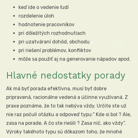
keď ide o vedenie ľudí
rozdelenie úloh
hodnotenie pracovníkov
pri dôležitých rozhodnutiach
pri uzatváraní dohôd, obchodu
pri riešení problémov, konfliktov
môže sa použiť aj na generovanie nápadov apod.
Hlavné nedostatky porady
Ak má byť porada efektívna, musí byť dobre
pripravená, racionálne vedená a účinne využívaná. Z
praxe poznáme, že to tak nebýva vždy. Určite ste už
nie raz počuli otázku a odpoveď typu:“ Kde si bol ? Ale,
zasa na porade. A čo ste riešili ? Zasa nič, ako vždy“.
Výroky takéhoto typu sú dôkazom toho, že mnohé