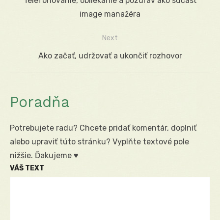
Previous
Telefónovanie, obliekanie a pozdrav ako súčasť
v
post:
image manažéra
článku
Next
Next
Ako začať, udržovať a ukončiť rozhovor
post:
Poradňa
Potrebujete radu? Chcete pridať komentár, doplniť
alebo upraviť túto stránku? Vyplňte textové pole
nižšie. Ďakujeme ♥
VÁŠ TEXT