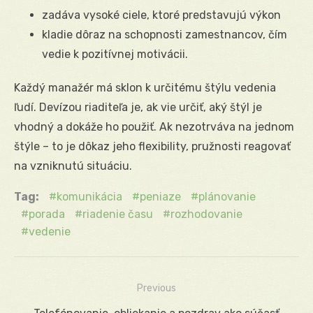
zadáva vysoké ciele, ktoré predstavujú výkon
kladie dôraz na schopnosti zamestnancov, čím
vedie k pozitívnej motivácii.
Každý manažér má sklon k určitému štýlu vedenia
ľudí. Devízou riaditeľa je, ak vie určiť, aký štýl je
vhodný a dokáže ho použiť. Ak nezotrváva na jednom
štýle – to je dôkaz jeho flexibility, pružnosti reagovať
na vzniknutú situáciu.
Tag:
komunikácia
peniaze
plánovanie
porada
riadenie času
rozhodovanie
vedenie
Previous
Navigácia