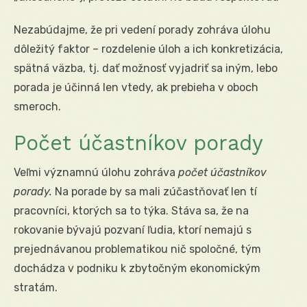
Nezabúdajme, že pri vedení porady zohráva úlohu
dôležitý faktor – rozdelenie úloh a ich konkretizácia,
spätná väzba, tj. dať možnosť vyjadriť sa iným, lebo
porada je účinná len vtedy, ak prebieha v oboch
smeroch.
Počet účastníkov porady
Veľmi významnú úlohu zohráva
počet účastníkov
porady.
Na porade by sa mali zúčastňovať len tí
pracovníci, ktorých sa to týka. Stáva sa, že na
rokovanie bývajú pozvaní ľudia, ktorí nemajú s
prejednávanou problematikou nič spoločné, tým
dochádza v podniku k zbytočným ekonomickým
stratám.