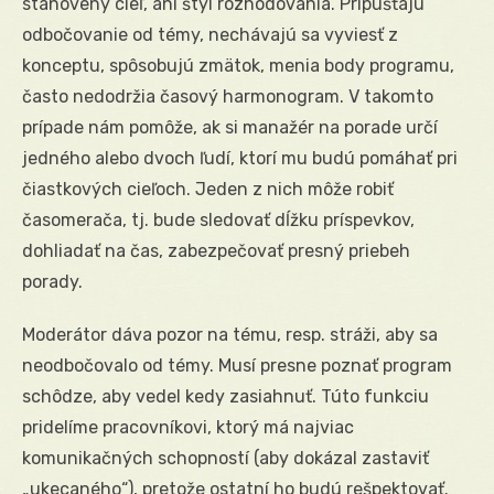
stanovený cieľ, ani štýl rozhodovania. Pripúšťajú
odbočovanie od témy, nechávajú sa vyviesť z
konceptu, spôsobujú zmätok, menia body programu,
často nedodržia časový harmonogram. V takomto
prípade nám pomôže, ak si manažér na porade určí
jedného alebo dvoch ľudí, ktorí mu budú pomáhať pri
čiastkových cieľoch. Jeden z nich môže robiť
časomerača, tj. bude sledovať dĺžku príspevkov,
dohliadať na čas, zabezpečovať presný priebeh
porady.
Moderátor dáva pozor na tému, resp. stráži, aby sa
neodbočovalo od témy. Musí presne poznať program
schôdze, aby vedel kedy zasiahnuť. Túto funkciu
pridelíme pracovníkovi, ktorý má najviac
komunikačných schopností (aby dokázal zastaviť
„ukecaného“), pretože ostatní ho budú rešpektovať.