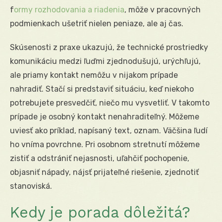
f
ormy rozhodovania a riadenia
, môže v pracovných
podmienkach ušetriť nielen peniaze, ale aj čas.
Skúsenosti z praxe ukazujú, že technické prostriedky
komunikáciu medzi ľuďmi zjednodušujú, urýchľujú,
ale priamy kontakt nemôžu v nijakom prípade
nahradiť. Stačí si predstaviť situáciu, keď niekoho
potrebujete presvedčiť, niečo mu vysvetliť. V takomto
prípade je osobný kontakt nenahraditeľný. Môžeme
uviesť ako príklad, napísaný text, oznam. Väčšina ľudí
ho vníma povrchne. Pri osobnom stretnutí môžeme
zistiť a odstrániť nejasnosti, uľahčiť pochopenie,
objasniť nápady, nájsť prijateľné riešenie, zjednotiť
stanoviská.
Kedy je porada dôležitá?