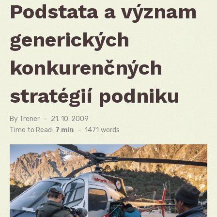
Podstata a význam
generických
konkurenčných
stratégií podniku
By
Trener
Posted
21. 10. 2009
on
Time to Read:
7 min
-
1471
words