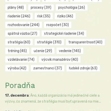
plány
(48)
procesy
(39)
psychológia
(26)
riadenie
(246)
risk
(35)
riziko
(46)
rozhodovanie
(244)
rozpočet
(30)
spätná väzba
(27)
strategické riadenie
(34)
stratégia
(60)
stratégie
(310)
transparentnosť
(40)
tréning
(45)
učenie
(29)
vedenie
(145)
vzdelávanie
(74)
výcvik manažérov
(40)
výroba
(42)
zamestnanci
(37)
ľudské zdroje
(63)
Poradňa
17. decembra
:
Áno, každá organizácia má jedinečné ciele a
výzvy, čo znamená, že stratégia musí byť upravená na mie...