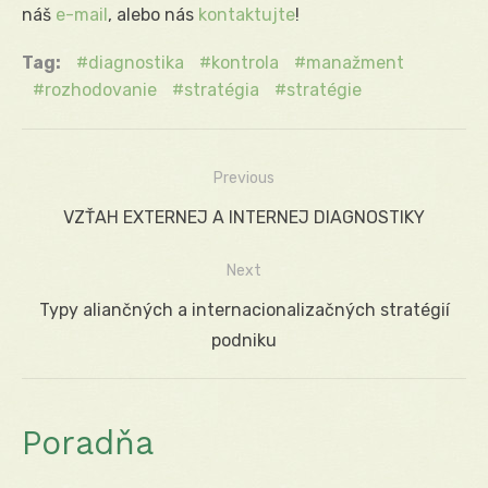
náš
e-mail
, alebo nás
kontaktujte
!
Tag:
diagnostika
kontrola
manažment
rozhodovanie
stratégia
stratégie
Previous
Navigácia
Previous
VZŤAH EXTERNEJ A INTERNEJ DIAGNOSTIKY
v
post:
Next
článku
Next
Typy aliančných a internacionalizačných stratégií
post:
podniku
Poradňa