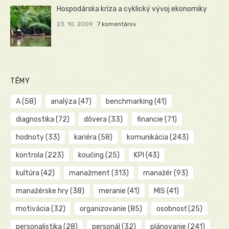
Hospodárska kríza a cyklický vývoj ekonomiky
23. 10. 2009
7 komentárov
TÉMY
A
(58)
analýza
(47)
benchmarking
(41)
diagnostika
(72)
dôvera
(33)
financie
(71)
hodnoty
(33)
kariéra
(58)
komunikácia
(243)
kontrola
(223)
koučing
(25)
KPI
(43)
kultúra
(42)
manažment
(313)
manažér
(93)
manažérske hry
(38)
meranie
(41)
MIS
(41)
motivácia
(32)
organizovanie
(85)
osobnosť
(25)
personalistika
(28)
personál
(32)
plánovanie
(241)