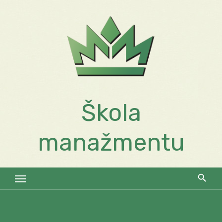
Skip
to
content
Škola
manažmentu