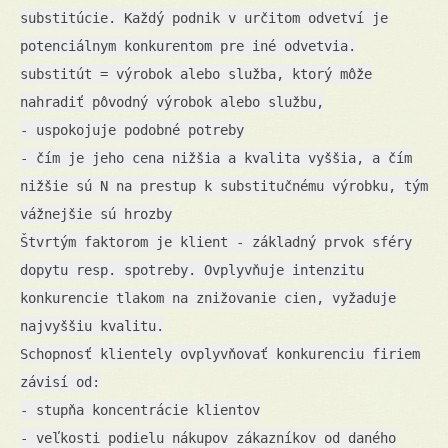
substitúcie. Každý podnik v určitom odvetví je
potenciálnym konkurentom pre iné odvetvia.
substitút = výrobok alebo služba, ktorý môže
nahradiť pôvodný výrobok alebo službu,
- uspokojuje podobné potreby
- čím je jeho cena nižšia a kvalita vyššia, a čím
nižšie sú N na prestup k substitučnému výrobku, tým
vážnejšie sú hrozby
Štvrtým faktorom je klient - základný prvok sféry
dopytu resp. spotreby. Ovplyvňuje intenzitu
konkurencie tlakom na znižovanie cien, vyžaduje
najvyššiu kvalitu.
Schopnosť klientely ovplyvňovať konkurenciu firiem
závisí od:
- stupňa koncentrácie klientov
- veľkosti podielu nákupov zákazníkov od daného