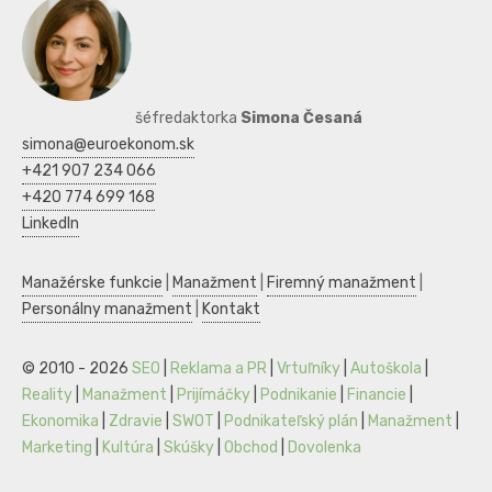
šéfredaktorka
Simona Česaná
simona@euroekonom.sk
+421 907 234 066
+420 774 699 168
LinkedIn
Manažérske funkcie
|
Manažment
|
Firemný manažment
|
Personálny manažment
|
Kontakt
© 2010 - 2026
SEO
|
Reklama a PR
|
Vrtuľníky
|
Autoškola
|
Reality
|
Manažment
|
Prijímáčky
|
Podnikanie
|
Financie
|
Ekonomika
|
Zdravie
|
SWOT
|
Podnikateľský plán
|
Manažment
|
Marketing
|
Kultúra
|
Skúšky
|
Obchod
|
Dovolenka