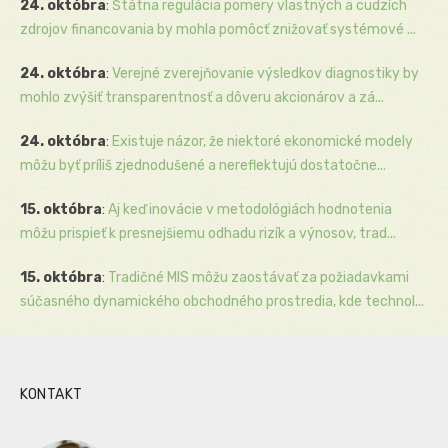
24. októbra
:
Štátna regulácia pomery vlastných a cudzích
zdrojov financovania by mohla pomôcť znižovať systémové ...
24. októbra
:
Verejné zverejňovanie výsledkov diagnostiky by
mohlo zvýšiť transparentnosť a dôveru akcionárov a zá...
24. októbra
:
Existuje názor, že niektoré ekonomické modely
môžu byť príliš zjednodušené a nereflektujú dostatočne...
15. októbra
:
Aj keď inovácie v metodológiách hodnotenia
môžu prispieť k presnejšiemu odhadu rizík a výnosov, trad...
15. októbra
:
Tradičné MIS môžu zaostávať za požiadavkami
súčasného dynamického obchodného prostredia, kde technol...
KONTAKT