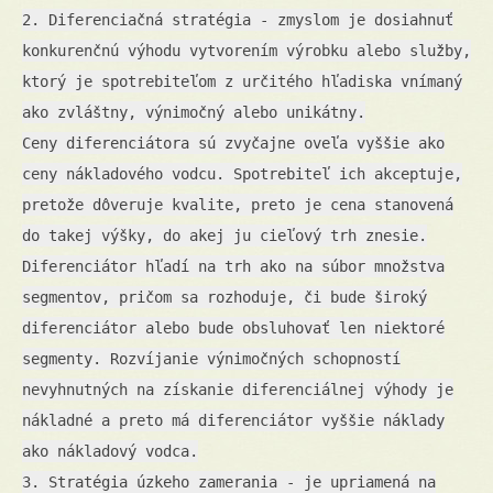
2. Diferenciačná stratégia - zmyslom je dosiahnuť
konkurenčnú výhodu vytvorením výrobku alebo služby,
ktorý je spotrebiteľom z určitého hľadiska vnímaný
ako zvláštny, výnimočný alebo unikátny.
Ceny diferenciátora sú zvyčajne oveľa vyššie ako
ceny nákladového vodcu. Spotrebiteľ ich akceptuje,
pretože dôveruje kvalite, preto je cena stanovená
do takej výšky, do akej ju cieľový trh znesie.
Diferenciátor hľadí na trh ako na súbor množstva
segmentov, pričom sa rozhoduje, či bude široký
diferenciátor alebo bude obsluhovať len niektoré
segmenty. Rozvíjanie výnimočných schopností
nevyhnutných na získanie diferenciálnej výhody je
nákladné a preto má diferenciátor vyššie náklady
ako nákladový vodca.
3. Stratégia úzkeho zamerania - je upriamená na