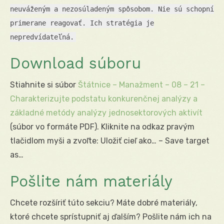
neuváženým a nezosúladeným spôsobom. Nie sú schopní
primerane reagovať. Ich stratégia je
nepredvídateľná.
Download súboru
Stiahnite si súbor
Štátnice – Manažment – 08 – 21 –
Charakterizujte podstatu konkurenčnej analýzy a
základné metódy analýzy jednosektorových aktivít
(súbor vo formáte PDF). Kliknite na odkaz pravým
tlačidlom myši a zvoľte: Uložiť cieľ ako… – Save target
as…
Pošlite nám materiály
Chcete rozšíriť túto sekciu? Máte dobré materiály,
ktoré chcete sprístupniť aj ďalším? Pošlite nám ich na