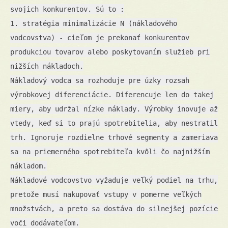
svojich konkurentov. Sú to :
1. stratégia minimalizácie N (nákladového
vodcovstva) - cieľom je prekonať konkurentov
produkciou tovarov alebo poskytovaním služieb pri
nižších nákladoch.
Nákladový vodca sa rozhoduje pre úzky rozsah
výrobkovej diferenciácie. Diferencuje len do takej
miery, aby udržal nízke náklady. Výrobky inovuje až
vtedy, keď si to prajú spotrebitelia, aby nestratil
trh. Ignoruje rozdielne trhové segmenty a zameriava
sa na priemerného spotrebiteľa kvôli čo najnižším
nákladom.
Nákladové vodcovstvo vyžaduje veľký podiel na trhu,
pretože musí nakupovať vstupy v pomerne veľkých
množstvách, a preto sa dostáva do silnejšej pozície
voči dodávateľom.