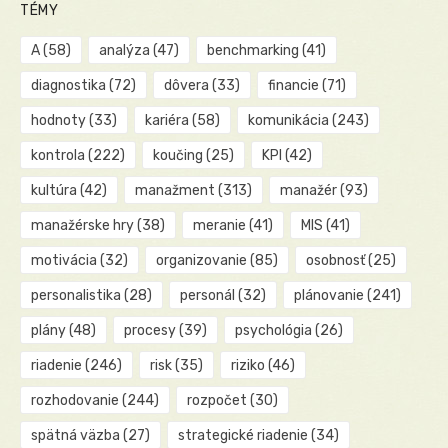
TÉMY
A
(58)
analýza
(47)
benchmarking
(41)
diagnostika
(72)
dôvera
(33)
financie
(71)
hodnoty
(33)
kariéra
(58)
komunikácia
(243)
kontrola
(222)
koučing
(25)
KPI
(42)
kultúra
(42)
manažment
(313)
manažér
(93)
manažérske hry
(38)
meranie
(41)
MIS
(41)
motivácia
(32)
organizovanie
(85)
osobnosť
(25)
personalistika
(28)
personál
(32)
plánovanie
(241)
plány
(48)
procesy
(39)
psychológia
(26)
riadenie
(246)
risk
(35)
riziko
(46)
rozhodovanie
(244)
rozpočet
(30)
spätná väzba
(27)
strategické riadenie
(34)