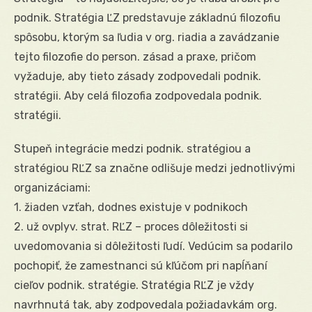
podnik. Stratégia ĽZ predstavuje základnú filozofiu
spôsobu, ktorým sa ľudia v org. riadia a zavádzanie
tejto filozofie do person. zásad a praxe, pričom
vyžaduje, aby tieto zásady zodpovedali podnik.
stratégii. Aby celá filozofia zodpovedala podnik.
stratégii.
Stupeň integrácie medzi podnik. stratégiou a
stratégiou RĽZ sa značne odlišuje medzi jednotlivými
organizáciami:
1. žiaden vzťah, dodnes existuje v podnikoch
2. už ovplyv. strat. RĽZ – proces dôležitosti si
uvedomovania si dôležitosti ľudí. Vedúcim sa podarilo
pochopiť, že zamestnanci sú kľúčom pri napĺňaní
cieľov podnik. stratégie. Stratégia RĽZ je vždy
navrhnutá tak, aby zodpovedala požiadavkám org.