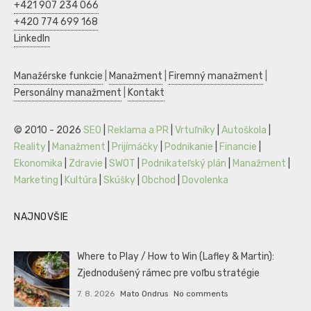
+421 907 234 066
+420 774 699 168
LinkedIn
Manažérske funkcie
|
Manažment
|
Firemný manažment
|
Personálny manažment
|
Kontakt
© 2010 - 2026
SEO
|
Reklama a PR
|
Vrtuľníky
|
Autoškola
|
Reality
|
Manažment
|
Prijímáčky
|
Podnikanie
|
Financie
|
Ekonomika
|
Zdravie
|
SWOT
|
Podnikateľský plán
|
Manažment
|
Marketing
|
Kultúra
|
Skúšky
|
Obchod
|
Dovolenka
NAJNOVŠIE
Where to Play / How to Win (Lafley & Martin):
Zjednodušený rámec pre voľbu stratégie
7. 8. 2026
Mato Ondrus
No comments