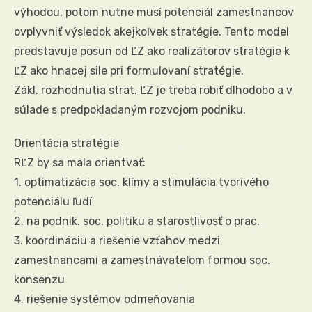
výhodou, potom nutne musí potenciál zamestnancov
ovplyvniť výsledok akejkoľvek stratégie. Tento model
predstavuje posun od ĽZ ako realizátorov stratégie k
ĽZ ako hnacej sile pri formulovaní stratégie.
Zákl. rozhodnutia strat. ĽZ je treba robiť dlhodobo a v
súlade s predpokladaným rozvojom podniku.
Orientácia stratégie
RĽZ by sa mala orientvať:
1. optimatizácia soc. klímy a stimulácia tvorivého
potenciálu ľudí
2. na podnik. soc. politiku a starostlivosť o prac.
3. koordináciu a riešenie vzťahov medzi
zamestnancami a zamestnávateľom formou soc.
konsenzu
4. riešenie systémov odmeňovania