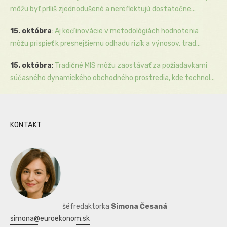
môžu byť príliš zjednodušené a nereflektujú dostatočne...
15. októbra
:
Aj keď inovácie v metodológiách hodnotenia
môžu prispieť k presnejšiemu odhadu rizík a výnosov, trad...
15. októbra
:
Tradičné MIS môžu zaostávať za požiadavkami
súčasného dynamického obchodného prostredia, kde technol...
KONTAKT
šéfredaktorka
Simona Česaná
simona@euroekonom.sk