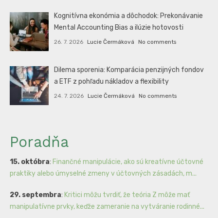
Kognitívna ekonómia a dôchodok: Prekonávanie
Mental Accounting Bias a ilúzie hotovosti
26. 7. 2026
Lucie Čermáková
No comments
Dilema sporenia: Komparácia penzijných fondov
a ETF z pohľadu nákladov a flexibility
24. 7. 2026
Lucie Čermáková
No comments
Poradňa
15. októbra
:
Finančné manipulácie, ako sú kreatívne účtovné
praktiky alebo úmyselné zmeny v účtovných zásadách, m...
29. septembra
:
Kritici môžu tvrdiť, že teória Z môže mať
manipulatívne prvky, keďže zameranie na vytváranie rodinné...