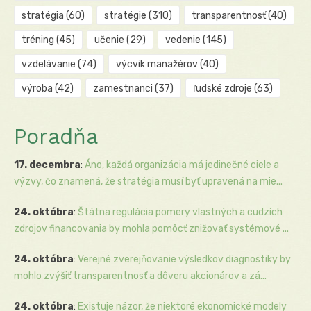
stratégia
(60)
stratégie
(310)
transparentnosť
(40)
tréning
(45)
učenie
(29)
vedenie
(145)
vzdelávanie
(74)
výcvik manažérov
(40)
výroba
(42)
zamestnanci
(37)
ľudské zdroje
(63)
Poradňa
17. decembra
:
Áno, každá organizácia má jedinečné ciele a
výzvy, čo znamená, že stratégia musí byť upravená na mie...
24. októbra
:
Štátna regulácia pomery vlastných a cudzích
zdrojov financovania by mohla pomôcť znižovať systémové ...
24. októbra
:
Verejné zverejňovanie výsledkov diagnostiky by
mohlo zvýšiť transparentnosť a dôveru akcionárov a zá...
24. októbra
:
Existuje názor, že niektoré ekonomické modely