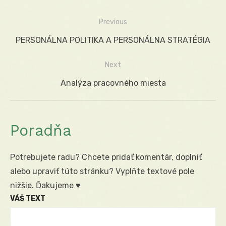
Previous
Navigácia
Previous
PERSONÁLNA POLITIKA A PERSONÁLNA STRATÉGIA
v
post:
Next
článku
Next
Analýza pracovného miesta
post:
Poradňa
Potrebujete radu? Chcete pridať komentár, doplniť
alebo upraviť túto stránku? Vyplňte textové pole
nižšie. Ďakujeme ♥
VÁŠ TEXT