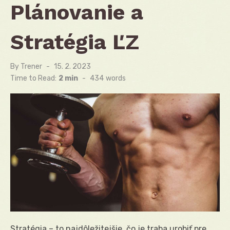
Plánovanie a
Stratégia ĽZ
By
Trener
Posted
15. 2. 2023
on
Time to Read:
2 min
-
434
words
Stratégia – to najdôležitejšie, čo je traba urobiť pre