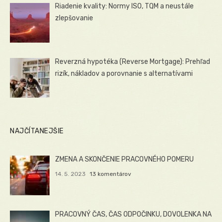
Riadenie kvality: Normy ISO, TQM a neustále
zlepšovanie
Reverzná hypotéka (Reverse Mortgage): Prehľad
rizík, nákladov a porovnanie s alternatívami
NAJČÍTANEJŠIE
ZMENA A SKONČENIE PRACOVNÉHO POMERU
14. 5. 2023
13 komentárov
PRACOVNÝ ČAS, ČAS ODPOČINKU, DOVOLENKA NA