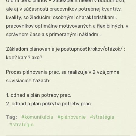
Úloha pers. plánov – zabezpečiť nielen v budúcnosti,
ale aj v súčasnosti pracovníkov potrebnej kvantity,
kvality, so žiadúcimi osobnými charakteristikami,
pracovníkov optimálne motivovaných a flexibilných, v
správnom čase a s primeranými nákladmi.
Základom plánovania je postupnosť krokov/otázok/ :
kde? kam? ako?
Proces plánovania prac. sa realizuje v 2 vzájomne
súvisiacich fázach:
1. odhad a plán potreby prac.
2. odhad a plán pokrytia potreby prac.
Tag:
komunikácia
plánovanie
stratégia
stratégie