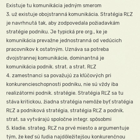
Existuje tu komunikácia jedným smerom
3. už existuje obojstranná komunikácia. Stratégia RĽZ
je navrhnutá tak, aby zodpovedala požiadavkám
stratégie podniku. Je typická pre org., ke je
komunikácia prevažne jednostranná od vedúcich
pracovníkov k ostatným. Uznáva sa potreba
dvojstrannej komunikácie, dominantná je
komunikácia podnik. strat. a strat. RĽZ
4. zamestnanci sa považujú za kľúčových pri
konkurencieschopnosti podniku, nie sú vždy iba
realizátormi podnik. stratégie. Stratégia RĽZ sa tu
stáva kritickou, žiadna stratégia nemôže byť stratégia
RĽZ a podniková stratégia, stratégia RĽZ a podnik.
strat. sa vytvárajú spoločne integr. spôsobmi
5. kladie. strateg. RĽZ na prvé miesto a argumentuje
tým, že keď sú ľudia najdôležitejšou konkurenčnou