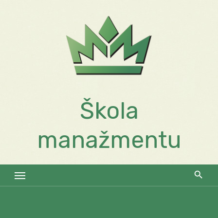
Skip
to
content
Škola
manažmentu