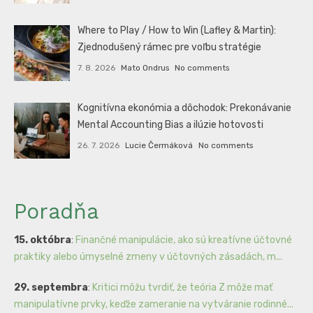
Where to Play / How to Win (Lafley & Martin):
Zjednodušený rámec pre voľbu stratégie
7. 8. 2026
Mato Ondrus
No comments
Kognitívna ekonómia a dôchodok: Prekonávanie
Mental Accounting Bias a ilúzie hotovosti
26. 7. 2026
Lucie Čermáková
No comments
Poradňa
15. októbra
:
Finančné manipulácie, ako sú kreatívne účtovné
praktiky alebo úmyselné zmeny v účtovných zásadách, m...
29. septembra
:
Kritici môžu tvrdiť, že teória Z môže mať
manipulatívne prvky, keďže zameranie na vytváranie rodinné...