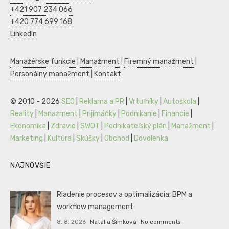
+421 907 234 066
+420 774 699 168
LinkedIn
Manažérske funkcie
|
Manažment
|
Firemný manažment
|
Personálny manažment
|
Kontakt
© 2010 - 2026
SEO
|
Reklama a PR
|
Vrtuľníky
|
Autoškola
|
Reality
|
Manažment
|
Prijímáčky
|
Podnikanie
|
Financie
|
Ekonomika
|
Zdravie
|
SWOT
|
Podnikateľský plán
|
Manažment
|
Marketing
|
Kultúra
|
Skúšky
|
Obchod
|
Dovolenka
NAJNOVŠIE
Riadenie procesov a optimalizácia: BPM a
workflow management
8. 8. 2026
Natália Šimková
No comments