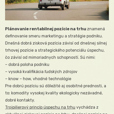
Plánovanie rentabilnej pozície na trhu
znamená
definovanie smeru marketingu a stratégie podniku.
Dnešná dobrá zisková pozícia závisí od dnešnej silnej
trhovej pozície a strategického potenciálu úspechu,
čo závisí od mimoriadnych schopností. Sú nimi:
– dobrá poloha podniku
– vysoká kvalifikácia ľudských zdrojov
– know – how, vhodné technológie
Pre dobrú pozíciu sú dôležité aj osobitné prednosti, a
to: komodity vysokej kvality ekologicky nezávadné,
dobré kontakty.
Trojpilierový princíp úspechu na trhu
vychádza z