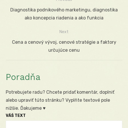
Navigácia
Previous
Diagnostika podnikového marketingu, diagnostika
v
post:
ako koncepcia riadenia a ako funkcia
článku
Next
Next
Cena a cenový vývoj, cenové stratégie a faktory
post:
určujúce cenu
Poradňa
Potrebujete radu? Chcete pridať komentár, doplniť
alebo upraviť túto stránku? Vyplňte textové pole
nižšie. Ďakujeme ♥
VÁŠ TEXT