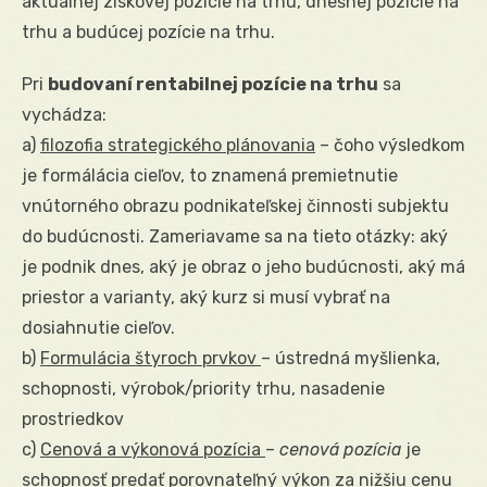
aktuálnej ziskovej pozície na trhu, dnešnej pozície na
trhu a budúcej pozície na trhu.
Pri
budovaní rentabilnej pozície na trhu
sa
vychádza:
a)
filozofia strategického plánovania
– čoho výsledkom
je formálácia cieľov, to znamená premietnutie
vnútorného obrazu podnikateľskej činnosti subjektu
do budúcnosti. Zameriavame sa na tieto otázky: aký
je podnik dnes, aký je obraz o jeho budúcnosti, aký má
priestor a varianty, aký kurz si musí vybrať na
dosiahnutie cieľov.
b)
Formulácia štyroch prvkov
– ústredná myšlienka,
schopnosti, výrobok/priority trhu, nasadenie
prostriedkov
c)
Cenová a výkonová pozícia
–
cenová pozícia
je
schopnosť predať porovnateľný výkon za nižšiu cenu