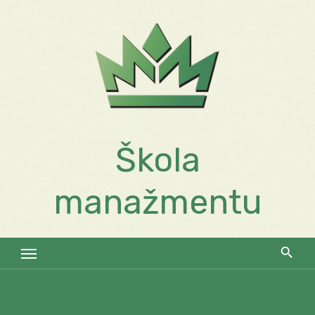
Skip
to
content
Škola
manažmentu