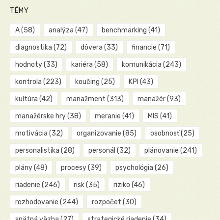
TÉMY
A
(58)
analýza
(47)
benchmarking
(41)
diagnostika
(72)
dôvera
(33)
financie
(71)
hodnoty
(33)
kariéra
(58)
komunikácia
(243)
kontrola
(223)
koučing
(25)
KPI
(43)
kultúra
(42)
manažment
(313)
manažér
(93)
manažérske hry
(38)
meranie
(41)
MIS
(41)
motivácia
(32)
organizovanie
(85)
osobnosť
(25)
personalistika
(28)
personál
(32)
plánovanie
(241)
plány
(48)
procesy
(39)
psychológia
(26)
riadenie
(246)
risk
(35)
riziko
(46)
rozhodovanie
(244)
rozpočet
(30)
spätná väzba
(27)
strategické riadenie
(34)