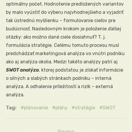
optimálny počet. Hodnotenie predložených variantov
by malo vyústiť do výberu najvhodnejšieho a vyjadriť
tak ústrednú myšlienku – formulovanie cieľov pre
budúcnosť. Nasledovným krokom je položenie ďalšej
otázky: ako možno dané ciele dosiahnuť? T. j.
formulácia stratégie. Celému tomuto procesu musí
predchádzať marketingová analýza vo vnútri podniku
ako aj analýza okolia. Medzi takéto analýzy patrí aj
SWOT analýza
, ktorej podstatou je získať informácie
o silných a slabých stránkach podniku – interná
analýza. A odhalenie príležitostí a rizík – externá
analýza.
Tag:
plánovanie
plány
stratégie
SWOT
Previous