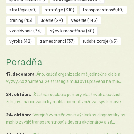
stratégia
(60)
stratégie
(310)
transparentnosť
(40)
tréning
(45)
učenie
(29)
vedenie
(145)
vzdelávanie
(74)
výcvik manažérov
(40)
výroba
(42)
zamestnanci
(37)
ľudské zdroje
(63)
Poradňa
17. decembra
:
Áno, každá organizácia má jedinečné ciele a
výzvy, čo znamená, že stratégia musí byť upravená na mie...
24. októbra
:
Štátna regulácia pomery vlastných a cudzích
zdrojov financovania by mohla pomôcť znižovať systémové ...
24. októbra
:
Verejné zverejňovanie výsledkov diagnostiky by
mohlo zvýšiť transparentnosť a dôveru akcionárov a zá...