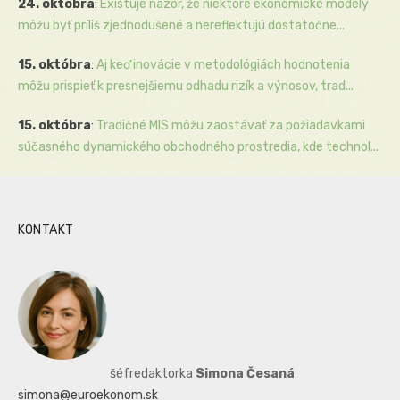
24. októbra
:
Existuje názor, že niektoré ekonomické modely
môžu byť príliš zjednodušené a nereflektujú dostatočne...
15. októbra
:
Aj keď inovácie v metodológiách hodnotenia
môžu prispieť k presnejšiemu odhadu rizík a výnosov, trad...
15. októbra
:
Tradičné MIS môžu zaostávať za požiadavkami
súčasného dynamického obchodného prostredia, kde technol...
KONTAKT
šéfredaktorka
Simona Česaná
simona@euroekonom.sk