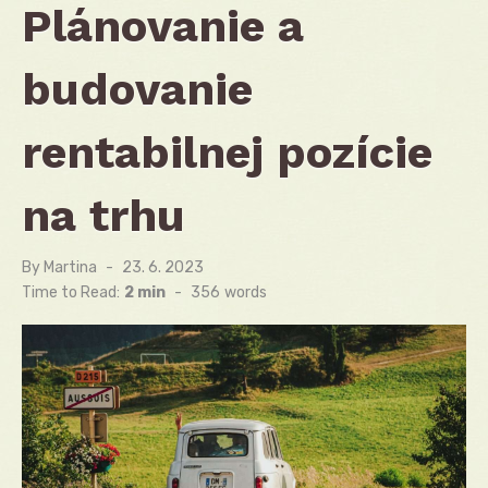
Plánovanie a
budovanie
rentabilnej pozície
na trhu
By
Martina
Posted
23. 6. 2023
on
Time to Read:
2 min
-
356
words