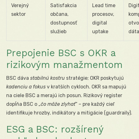
Verejný
Satisfakcia
Lead time
Digi
sektor
občana,
procesov,
komp
dostupnosť
digital
otvo
služieb
uptake
dát
Prepojenie BSC s OKR a
rizikovým manažmentom
BSC dáva
stabilnú kostru
stratégie; OKR poskytujú
kadenciu a fokus
v kratších cykloch. OKR sa mapujú
na ciele BSC a merajú ich posun. Rizikový register
dopĺňa BSC o „
čo môže zlyhať
“ – pre každý cieľ
identifikuje hrozby, indikátory a mitigácie (guardraily).
ESG a BSC: rozšírený