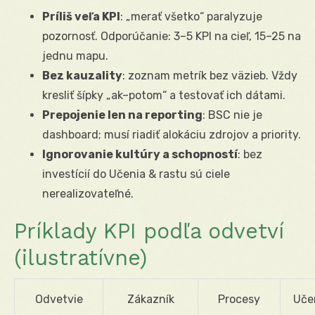
Príliš veľa KPI
: „merať všetko“ paralyzuje
pozornosť. Odporúčanie: 3–5 KPI na cieľ, 15–25 na
jednu mapu.
Bez kauzality
: zoznam metrík bez väzieb. Vždy
kresliť šípky „ak–potom“ a testovať ich dátami.
Prepojenie len na reporting
: BSC nie je
dashboard; musí riadiť alokáciu zdrojov a priority.
Ignorovanie kultúry a schopností
: bez
investícií do Učenia & rastu sú ciele
nerealizovateľné.
Príklady KPI podľa odvetví
(ilustratívne)
Odvetvie
Zákazník
Procesy
Učen