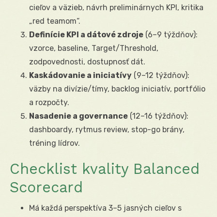
cieľov a väzieb, návrh preliminárnych KPI, kritika
„red teamom“.
Definície KPI a dátové zdroje
(6–9 týždňov):
vzorce, baseline, Target/Threshold,
zodpovednosti, dostupnosť dát.
Kaskádovanie a iniciatívy
(9–12 týždňov):
väzby na divízie/tímy, backlog iniciatív, portfólio
a rozpočty.
Nasadenie a governance
(12–16 týždňov):
dashboardy, rytmus review, stop-go brány,
tréning lídrov.
Checklist kvality Balanced
Scorecard
Má každá perspektíva 3–5 jasných cieľov s