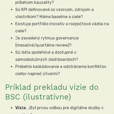
príbehom kauzality?
Sú KPI definované so vzorcom, zdrojom a
vlastníkom? Máme baseline a ciele?
Existuje portfólio iniciatív a rozpočtová väzba na
ciele?
Je zavedený rytmus governance
(mesačné/quartálne review)?
Sú dáta spoľahlivé a dostupné v
samoobslužných dashboardoch?
Prebehlo kaskádovanie a odstránenie konfliktov
cieľov naprieč útvarmi?
Príklad prekladu vízie do
BSC (ilustratívne)
Vízia
: „Byť prvou voľbou pre digitálne služby v