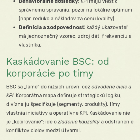
Behaviorálne dôsledky
: KPI majú viesť k
správnemu správaniu; pozor na lokálne optimum
(napr. redukcia nákladov za cenu kvality).
Definícia a zodpovednosť
: každý ukazovateľ
má jednoznačný vzorec, zdroj dát, frekvenciu a
vlastníka.
Kaskádovanie BSC: od
korporácie po tímy
BSC sa „láme“ do nižších úrovní cez
odvodené ciele a
KPI
. Korporátna mapa definuje strategickú logiku,
divízna ju špecifikuje (segmenty, produkty), tímy
vlastnia iniciatívy a operatívne KPI. Kaskádovanie nie
je „kopírovanie“; ide o
zladenie kauzality
a odstránenie
konfliktov cieľov medzi útvarmi.