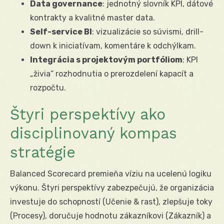
Data governance
: jednotný slovník KPI, dátové
kontrakty a kvalitné master data.
Self-service BI
: vizualizácie so súvismi, drill-
down k iniciatívam, komentáre k odchýlkam.
Integrácia s projektovým portfóliom
: KPI
„živia“ rozhodnutia o prerozdelení kapacít a
rozpočtu.
Štyri perspektívy ako
disciplinovaný kompas
stratégie
Balanced Scorecard premieňa víziu na ucelenú logiku
výkonu. Štyri perspektívy zabezpečujú, že organizácia
investuje do schopností (Učenie & rast), zlepšuje toky
(Procesy), doručuje hodnotu zákazníkovi (Zákazník) a