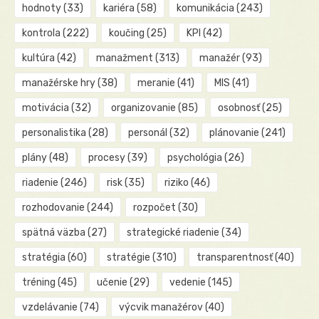
hodnoty
(33)
kariéra
(58)
komunikácia
(243)
kontrola
(222)
koučing
(25)
KPI
(42)
kultúra
(42)
manažment
(313)
manažér
(93)
manažérske hry
(38)
meranie
(41)
MIS
(41)
motivácia
(32)
organizovanie
(85)
osobnosť
(25)
personalistika
(28)
personál
(32)
plánovanie
(241)
plány
(48)
procesy
(39)
psychológia
(26)
riadenie
(246)
risk
(35)
riziko
(46)
rozhodovanie
(244)
rozpočet
(30)
spätná väzba
(27)
strategické riadenie
(34)
stratégia
(60)
stratégie
(310)
transparentnosť
(40)
tréning
(45)
učenie
(29)
vedenie
(145)
vzdelávanie
(74)
výcvik manažérov
(40)