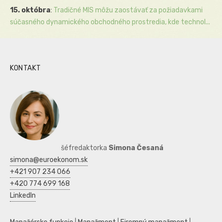
15. októbra
:
Tradičné MIS môžu zaostávať za požiadavkami
súčasného dynamického obchodného prostredia, kde technol...
KONTAKT
šéfredaktorka
Simona Česaná
simona@euroekonom.sk
+421 907 234 066
+420 774 699 168
LinkedIn