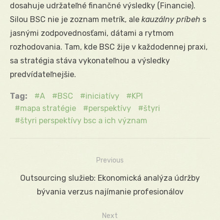
dosahuje udržateľné finančné výsledky (Financie).
Silou BSC nie je zoznam metrík, ale
kauzálny príbeh
s
jasnými zodpovednosťami, dátami a rytmom
rozhodovania. Tam, kde BSC žije v každodennej praxi,
sa stratégia stáva vykonateľnou a výsledky
predvídateľnejšie.
Tag:
A
BSC
iniciatívy
KPI
mapa stratégie
perspektívy
štyri
štyri perspektívy bsc a ich význam
Previous
Navigácia
Previous
Outsourcing služieb: Ekonomická analýza údržby
v
post:
bývania verzus najímanie profesionálov
článku
Next