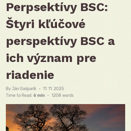
Perpsektívy BSC:
Štyri kľúčové
perspektívy BSC a
ich význam pre
riadenie
By
Ján Gašparík
Posted
11. 11. 2025
on
Time to Read:
6 min
-
1208
words