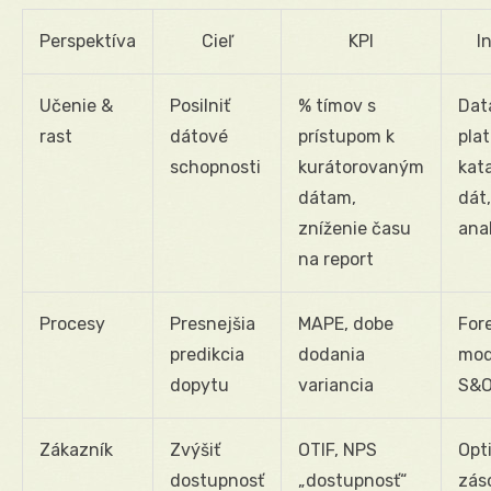
Perspektíva
Cieľ
KPI
I
Učenie &
Posilniť
% tímov s
Dat
rast
dátové
prístupom k
pla
schopnosti
kurátorovaným
kat
dátam,
dát,
zníženie času
ana
na report
Procesy
Presnejšia
MAPE, dobe
For
predikcia
dodania
mod
dopytu
variancia
S&O
Zákazník
Zvýšiť
OTIF, NPS
Opt
dostupnosť
„dostupnosť“
zás