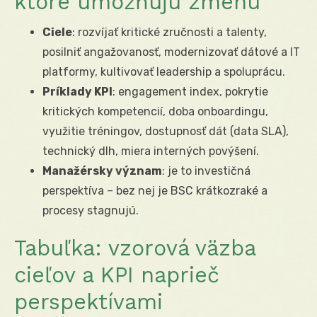
ktoré umožňujú zmenu
Ciele
: rozvíjať kritické zručnosti a talenty,
posilniť angažovanosť, modernizovať dátové a IT
platformy, kultivovať leadership a spoluprácu.
Príklady KPI
: engagement index, pokrytie
kritických kompetencií, doba onboardingu,
využitie tréningov, dostupnosť dát (data SLA),
technický dlh, miera interných povýšení.
Manažérsky význam
: je to investičná
perspektíva – bez nej je BSC krátkozraké a
procesy stagnujú.
Tabuľka: vzorová väzba
cieľov a KPI naprieč
perspektívami