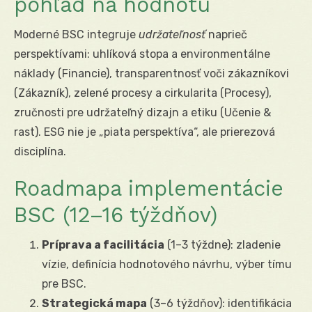
pohľad na hodnotu
Moderné BSC integruje
udržateľnosť
naprieč
perspektívami: uhlíková stopa a environmentálne
náklady (Financie), transparentnosť voči zákazníkovi
(Zákazník), zelené procesy a cirkularita (Procesy),
zručnosti pre udržateľný dizajn a etiku (Učenie &
rast). ESG nie je „piata perspektíva“, ale prierezová
disciplína.
Roadmapa implementácie
BSC (12–16 týždňov)
Príprava a facilitácia
(1–3 týždne): zladenie
vízie, definícia hodnotového návrhu, výber tímu
pre BSC.
Strategická mapa
(3–6 týždňov): identifikácia