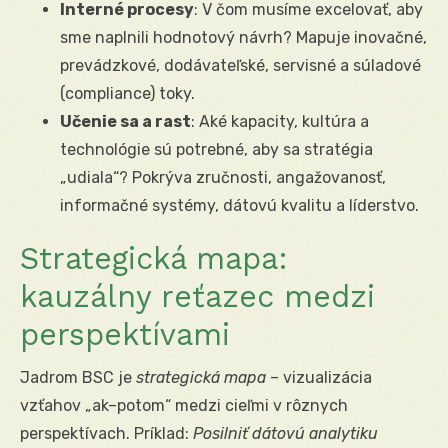
Interné procesy
: V čom musíme excelovať, aby
sme naplnili hodnotový návrh? Mapuje inovačné,
prevádzkové, dodávateľské, servisné a súladové
(compliance) toky.
Učenie sa a rast
: Aké kapacity, kultúra a
technológie sú potrebné, aby sa stratégia
„udiala“? Pokrýva zručnosti, angažovanosť,
informačné systémy, dátovú kvalitu a líderstvo.
Strategická mapa:
kauzálny reťazec medzi
perspektívami
Jadrom BSC je
strategická mapa
– vizualizácia
vzťahov „ak–potom“ medzi cieľmi v rôznych
perspektívach. Príklad:
Posilniť dátovú analytiku