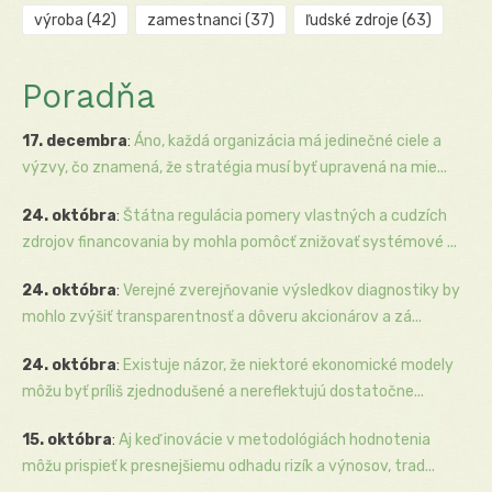
výroba
(42)
zamestnanci
(37)
ľudské zdroje
(63)
Poradňa
17. decembra
:
Áno, každá organizácia má jedinečné ciele a
výzvy, čo znamená, že stratégia musí byť upravená na mie...
24. októbra
:
Štátna regulácia pomery vlastných a cudzích
zdrojov financovania by mohla pomôcť znižovať systémové ...
24. októbra
:
Verejné zverejňovanie výsledkov diagnostiky by
mohlo zvýšiť transparentnosť a dôveru akcionárov a zá...
24. októbra
:
Existuje názor, že niektoré ekonomické modely
môžu byť príliš zjednodušené a nereflektujú dostatočne...
15. októbra
:
Aj keď inovácie v metodológiách hodnotenia
môžu prispieť k presnejšiemu odhadu rizík a výnosov, trad...