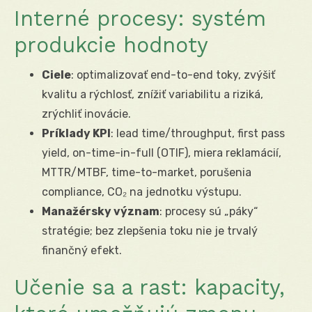
Interné procesy: systém
produkcie hodnoty
Ciele
: optimalizovať end-to-end toky, zvýšiť
kvalitu a rýchlosť, znížiť variabilitu a riziká,
zrýchliť inovácie.
Príklady KPI
: lead time/throughput, first pass
yield, on-time-in-full (OTIF), miera reklamácií,
MTTR/MTBF, time-to-market, porušenia
compliance, CO₂ na jednotku výstupu.
Manažérsky význam
: procesy sú „páky“
stratégie; bez zlepšenia toku nie je trvalý
finančný efekt.
Učenie sa a rast: kapacity,