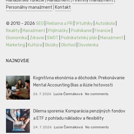
Manažérske funkcie
|
Manažment
|
Firemný manažment
|
Personálny manažment
|
Kontakt
© 2010 - 2026
SEO
|
Reklama a PR
|
Vrtuľníky
|
Autoškola
|
Reality
|
Manažment
|
Prijímáčky
|
Podnikanie
|
Financie
|
Ekonomika
|
Zdravie
|
SWOT
|
Podnikateľský plán
|
Manažment
|
Marketing
|
Kultúra
|
Skúšky
|
Obchod
|
Dovolenka
NAJNOVŠIE
Kognitívna ekonómia a dôchodok: Prekonávanie
Mental Accounting Bias a ilúzie hotovosti
26. 7. 2026
Lucie Čermáková
No comments
Dilema sporenia: Komparácia penzijných fondov
a ETF z pohľadu nákladov a flexibility
24. 7. 2026
Lucie Čermáková
No comments