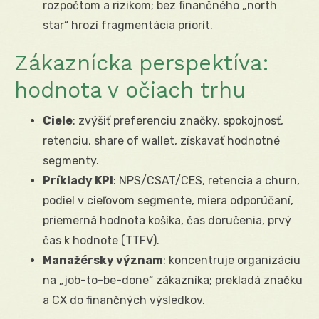
rozpočtom a rizikom; bez finančného „north
star“ hrozí fragmentácia priorít.
Zákaznícka perspektíva:
hodnota v očiach trhu
Ciele
: zvýšiť preferenciu značky, spokojnosť,
retenciu, share of wallet, získavať hodnotné
segmenty.
Príklady KPI
: NPS/CSAT/CES, retencia a churn,
podiel v cieľovom segmente, miera odporúčaní,
priemerná hodnota košíka, čas doručenia, prvý
čas k hodnote (TTFV).
Manažérsky význam
: koncentruje organizáciu
na „job-to-be-done“ zákazníka; prekladá značku
a CX do finančných výsledkov.