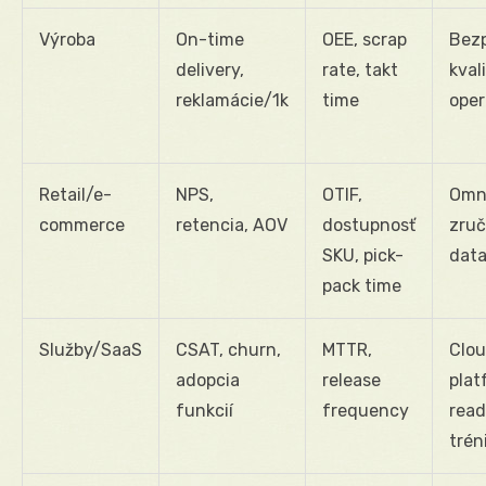
Výroba
On-time
OEE, scrap
Bezp
delivery,
rate, takt
kval
reklamácie/1k
time
oper
Retail/e-
NPS,
OTIF,
Omn
commerce
retencia, AOV
dostupnosť
zruč
SKU, pick-
data
pack time
Služby/SaaS
CSAT, churn,
MTTR,
Clo
adopcia
release
plat
funkcií
frequency
read
trén