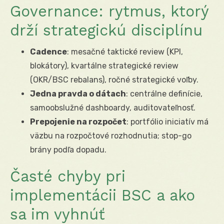
Governance: rytmus, ktorý
drží strategickú disciplínu
Cadence
: mesačné taktické review (KPI,
blokátory), kvartálne strategické review
(OKR/BSC rebalans), ročné strategické voľby.
Jedna pravda o dátach
: centrálne definície,
samoobslužné dashboardy, auditovateľnosť.
Prepojenie na rozpočet
: portfólio iniciatív má
väzbu na rozpočtové rozhodnutia; stop-go
brány podľa dopadu.
Časté chyby pri
implementácii BSC a ako
sa im vyhnúť