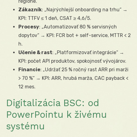
regióne.“
Zákazník
: „Najrýchlejší onboarding na trhu“ →
KPI: TTFV ≤ 1 deň, CSAT ≥ 4,6/5.
Procesy
: „Automatizovať 80 % servisných
dopytov“ → KPI: FCR bot + self-service, MTTR < 2
h.
Učenie & rast
: „Platformizovať integrácie“ →
KPI: počet API produktov, spokojnosť vývojárov.
Financie
: „Udržať 25 % ročný rast ARR pri marži
> 70 %“ → KPI: ARR, hrubá marža, CAC payback <
12 mes.
Digitalizácia BSC: od
PowerPointu k živému
systému