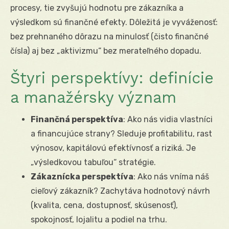
procesy, tie zvyšujú hodnotu pre zákazníka a
výsledkom sú finančné efekty. Dôležitá je vyváženosť:
bez prehnaného dôrazu na minulosť (čisto finančné
čísla) aj bez „aktivizmu“ bez merateľného dopadu.
Štyri perspektívy: definície
a manažérsky význam
Finančná perspektíva
: Ako nás vidia vlastníci
a financujúce strany? Sleduje profitabilitu, rast
výnosov, kapitálovú efektívnosť a riziká. Je
„výsledkovou tabuľou“ stratégie.
Zákaznícka perspektíva
: Ako nás vníma náš
cieľový zákazník? Zachytáva hodnotový návrh
(kvalita, cena, dostupnosť, skúsenosť),
spokojnosť, lojalitu a podiel na trhu.