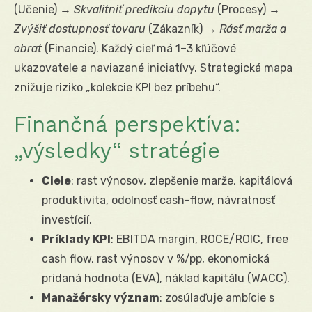
(Učenie) →
Skvalitniť predikciu dopytu
(Procesy) →
Zvýšiť dostupnosť tovaru
(Zákazník) →
Rásť marža a
obrat
(Financie). Každý cieľ má 1–3 kľúčové
ukazovatele a naviazané iniciatívy. Strategická mapa
znižuje riziko „kolekcie KPI bez príbehu“.
Finančná perspektíva:
„výsledky“ stratégie
Ciele
: rast výnosov, zlepšenie marže, kapitálová
produktivita, odolnosť cash-flow, návratnosť
investícií.
Príklady KPI
: EBITDA margin, ROCE/ROIC, free
cash flow, rast výnosov v %/pp, ekonomická
pridaná hodnota (EVA), náklad kapitálu (WACC).
Manažérsky význam
: zosúlaďuje ambície s