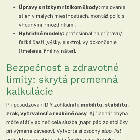
Úpravy s nízkym rizikom škody:
maľovanie
stien v malých miestnostiach, montáž políc s
vhodnými hmoždinkami.
Hybridné modely:
profesionál na prípravu/
ťažké časti (výšky, elektro), vy dokončenie
(tmelenie, finálny náter).
Bezpečnosť a zdravotné
limity: skrytá premenná
kalkulácie
Pri posudzovaní DIY zohľadnite
mobilitu, stabilitu,
zrak, vytrvalosť a reakčné časy
. Aj “lacná” chyba
môže stáť viac než celá služba (napr. pád zo stoličky
pri výmene závesov). Vytvorte si osobný
stop-list
prác, ktoré nerobíte nikdy (výšky, plyn, kritická