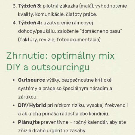
Týždeň 3:
pilotná zákazka (malá), vyhodnotenie
kvality, komunikácie, čistoty práce.
Týždeň 4:
uzatvorenie rámcovej
dohody/paušálu, založenie “domácneho pasu”
(faktúry, revízie, fotodokumentácia).
Zhrnutie: optimálny mix
DIY a outsourcingu
Outsource
výšky, bezpečnostne kritické
systémy a práce so špeciálnym náradím a
zárukou.
DIY/Hybrid
pri nízkom riziku, vysokej frekvencii
a ak úloha prináša radosť alebo kondíciu.
Plánujte
preventívne – ročný kalendár, aby ste
znížili drahé urgentné zásahy.