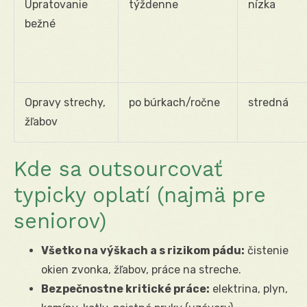
Upratovanie
týždenne
nízka
bežné
Opravy strechy,
po búrkach/ročne
stredná
žľabov
Kde sa outsourcovať
typicky oplatí (najmä pre
seniorov)
Všetko na výškach a s rizikom pádu:
čistenie
okien zvonka, žľabov, práce na streche.
Bezpečnostne kritické práce:
elektrina, plyn,