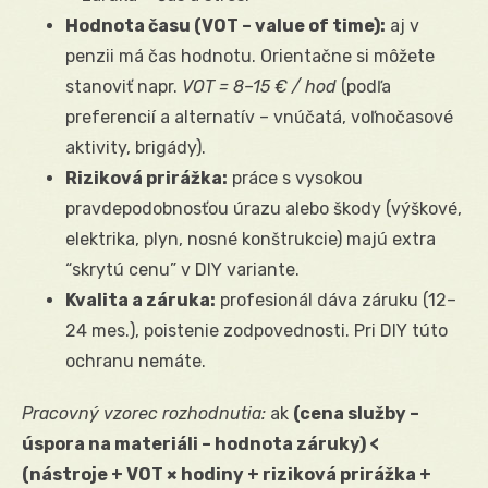
Hodnota času (VOT – value of time):
aj v
penzii má čas hodnotu. Orientačne si môžete
stanoviť napr.
VOT = 8–15 € / hod
(podľa
preferencií a alternatív – vnúčatá, voľnočasové
aktivity, brigády).
Riziková prirážka:
práce s vysokou
pravdepodobnosťou úrazu alebo škody (výškové,
elektrika, plyn, nosné konštrukcie) majú extra
“skrytú cenu” v DIY variante.
Kvalita a záruka:
profesionál dáva záruku (12–
24 mes.), poistenie zodpovednosti. Pri DIY túto
ochranu nemáte.
Pracovný vzorec rozhodnutia:
ak
(cena služby –
úspora na materiáli – hodnota záruky) <
(nástroje + VOT × hodiny + riziková prirážka +