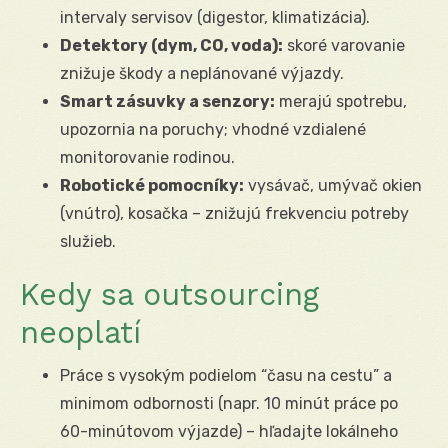
intervaly servisov (digestor, klimatizácia).
Detektory (dym, CO, voda):
skoré varovanie
znižuje škody a neplánované výjazdy.
Smart zásuvky a senzory:
merajú spotrebu,
upozornia na poruchy; vhodné vzdialené
monitorovanie rodinou.
Robotické pomocníky:
vysávač, umývač okien
(vnútro), kosačka – znižujú frekvenciu potreby
služieb.
Kedy sa outsourcing
neoplatí
Práce s vysokým podielom “času na cestu” a
minimom odbornosti (napr. 10 minút práce po
60-minútovom výjazde) – hľadajte lokálneho