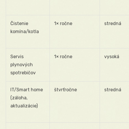
Čistenie
1× ročne
stredná
komína/kotla
Servis
1× ročne
vysoká
plynových
spotrebičov
IT/Smart home
štvrťročne
stredná
(záloha,
aktualizácie)