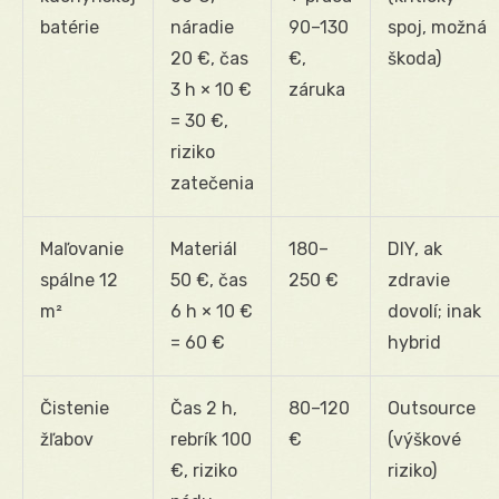
batérie
náradie
90–130
spoj, možná
20 €, čas
€,
škoda)
3 h × 10 €
záruka
= 30 €,
riziko
zatečenia
Maľovanie
Materiál
180–
DIY, ak
spálne 12
50 €, čas
250 €
zdravie
m²
6 h × 10 €
dovolí; inak
= 60 €
hybrid
Čistenie
Čas 2 h,
80–120
Outsource
žľabov
rebrík 100
€
(výškové
€, riziko
riziko)