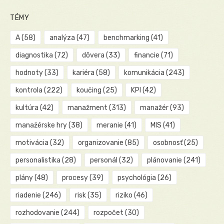
TÉMY
A
(58)
analýza
(47)
benchmarking
(41)
diagnostika
(72)
dôvera
(33)
financie
(71)
hodnoty
(33)
kariéra
(58)
komunikácia
(243)
kontrola
(222)
koučing
(25)
KPI
(42)
kultúra
(42)
manažment
(313)
manažér
(93)
manažérske hry
(38)
meranie
(41)
MIS
(41)
motivácia
(32)
organizovanie
(85)
osobnosť
(25)
personalistika
(28)
personál
(32)
plánovanie
(241)
plány
(48)
procesy
(39)
psychológia
(26)
riadenie
(246)
risk
(35)
riziko
(46)
rozhodovanie
(244)
rozpočet
(30)