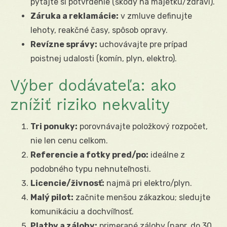
pýtajte si potvrdenie (škody na majetku/zdraví).
Záruka a reklamácie:
v zmluve definujte
lehoty, reakčné časy, spôsob opravy.
Revízne správy:
uchovávajte pre prípad
poistnej udalosti (komín, plyn, elektro).
Výber dodávateľa: ako
znížiť riziko nekvality
Tri ponuky:
porovnávajte položkový rozpočet,
nie len cenu celkom.
Referencie a fotky pred/po:
ideálne z
podobného typu nehnuteľnosti.
Licencie/živnosť:
najmä pri elektro/plyn.
Malý pilot:
začnite menšou zákazkou; sledujte
komunikáciu a dochvíľnosť.
Platby a zálohy:
primerané zálohy (napr. do 30