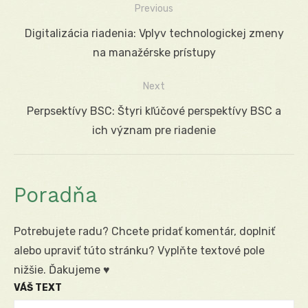
Previous
Navigácia
Previous
Digitalizácia riadenia: Vplyv technologickej zmeny
v
post:
na manažérske prístupy
článku
Next
Next
Perpsektívy BSC: Štyri kľúčové perspektívy BSC a
post:
ich význam pre riadenie
Poradňa
Potrebujete radu? Chcete pridať komentár, doplniť
alebo upraviť túto stránku? Vyplňte textové pole
nižšie. Ďakujeme ♥
VÁŠ TEXT