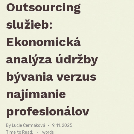
Outsourcing
služieb:
Ekonomická
analýza údržby
bývania verzus
najímanie
profesionálov
By
Lucie Čermáková
Posted
9. 11. 2025
on
Time to Read:
-
words