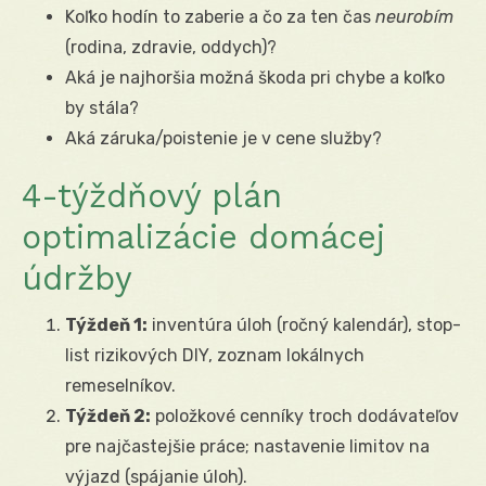
Koľko hodín to zaberie a čo za ten čas
neurobím
(rodina, zdravie, oddych)?
Aká je najhoršia možná škoda pri chybe a koľko
by stála?
Aká záruka/poistenie je v cene služby?
4-týždňový plán
optimalizácie domácej
údržby
Týždeň 1:
inventúra úloh (ročný kalendár), stop-
list rizikových DIY, zoznam lokálnych
remeselníkov.
Týždeň 2:
položkové cenníky troch dodávateľov
pre najčastejšie práce; nastavenie limitov na
výjazd (spájanie úloh).