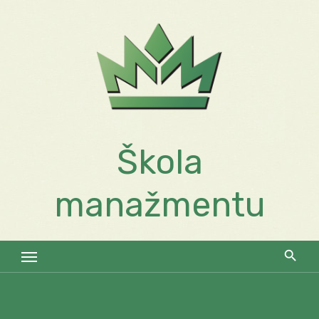
Skip
to
content
Škola
manažmentu