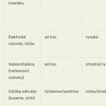
interiéru
Elektrické
ad hoc
vysoká
rozvody, ističe
Vodoinštalácia
ad hoc
stredná/vy
(netesnosti,
uzávery)
Údržba záhrady
týždenne/sezónne
nízka/stre
(kosenie, strih)