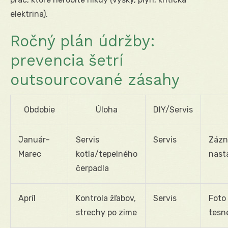
elektrina).
Ročný plán údržby:
prevencia šetrí
outsourcované zásahy
Obdobie
Úloha
DIY/Servis
Január–
Servis
Servis
Zázna
Marec
kotla/tepelného
nast
čerpadla
Apríl
Kontrola žľabov,
Servis
Foto
strechy po zime
tesn