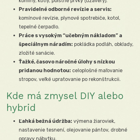
komíny, kotly, poistné prvky (uzávery).
Pravidelné odborné revízie a servis:
komínové revízie, plynové spotrebiče, kotol,
tepelné čerpadlo.
Práce s vysokým “učebným nákladom” a
špeciálnym náradím:
pokládka podláh, obklady,
zložité sanácie.
Ťažké, časovo náročné úlohy s nízkou
pridanou hodnotou:
celoplošné maľovanie
stropov, veľké upratovanie po rekonštrukcii.
Kde má zmysel DIY alebo
hybrid
Ľahká bežná údržba:
výmena žiaroviek,
nastavenie tesnení, olejovanie pántov, drobné
opravy nábytku.