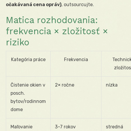
očakávaná cena opráv)
, outsourcujte.
Matica rozhodovania:
frekvencia × zložitosť ×
riziko
Kategória práce
Frekvencia
Technic
zložitos
Čistenie okien v
2× ročne
nízka
posch.
bytov/rodinnom
dome
Maľovanie
3–7 rokov
stredná