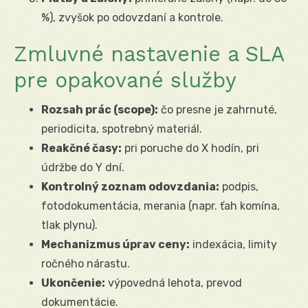
%), zvyšok po odovzdaní a kontrole.
Zmluvné nastavenie a SLA
pre opakované služby
Rozsah prác (scope):
čo presne je zahrnuté,
periodicita, spotrebný materiál.
Reakčné časy:
pri poruche do X hodín, pri
údržbe do Y dní.
Kontrolný zoznam odovzdania:
podpis,
fotodokumentácia, merania (napr. ťah komína,
tlak plynu).
Mechanizmus úprav ceny:
indexácia, limity
ročného nárastu.
Ukončenie:
výpovedná lehota, prevod
dokumentácie.