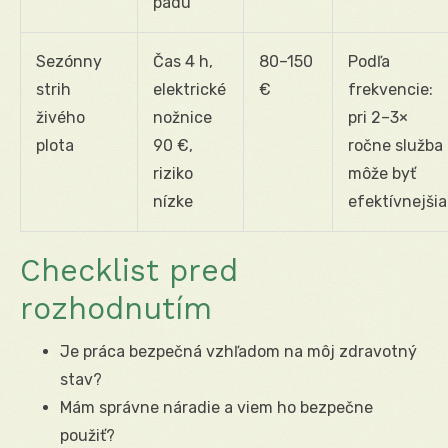
pádu
Sezónny
Čas 4 h,
80–150
Podľa
strih
elektrické
€
frekvencie:
živého
nožnice
pri 2–3×
plota
90 €,
ročne služba
riziko
môže byť
nízke
efektívnejšia
Checklist pred
rozhodnutím
Je práca bezpečná vzhľadom na môj zdravotný
stav?
Mám správne náradie a viem ho bezpečne
použiť?