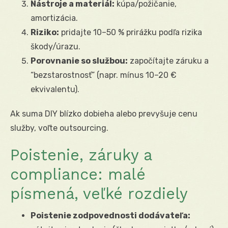
Nástroje a materiál:
kúpa/požičanie,
amortizácia.
Riziko:
pridajte 10–50 % prirážku podľa rizika
škody/úrazu.
Porovnanie so službou:
započítajte záruku a
“bezstarostnosť” (napr. mínus 10–20 €
ekvivalentu).
Ak suma DIY blízko dobieha alebo prevyšuje cenu
služby, voľte outsourcing.
Poistenie, záruky a
compliance: malé
písmená, veľké rozdiely
Poistenie zodpovednosti dodávateľa: