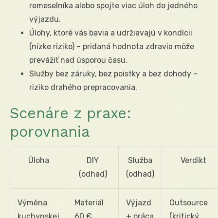
remeselníka alebo spojte viac úloh do jedného
výjazdu.
Úlohy, ktoré vás bavia a udržiavajú v kondícii
(nízke riziko) – pridaná hodnota zdravia môže
prevážiť nad úsporou času.
Služby bez záruky, bez poistky a bez dohody –
riziko drahého prepracovania.
Scenáre z praxe:
porovnania
Úloha
DIY
Služba
Verdikt
(odhad)
(odhad)
Výměna
Materiál
Výjazd
Outsource
kuchynskej
60 €,
+ práca
(kritický