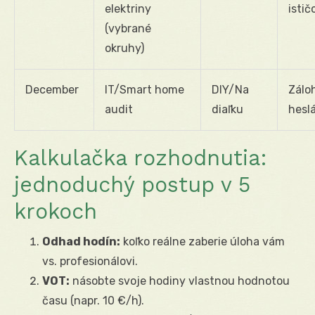
elektriny
istič
(vybrané
okruhy)
December
IT/Smart home
DIY/Na
Záloh
audit
diaľku
hesl
Kalkulačka rozhodnutia:
jednoduchý postup v 5
krokoch
Odhad hodín:
koľko reálne zaberie úloha vám
vs. profesionálovi.
VOT:
násobte svoje hodiny vlastnou hodnotou
času (napr. 10 €/h).