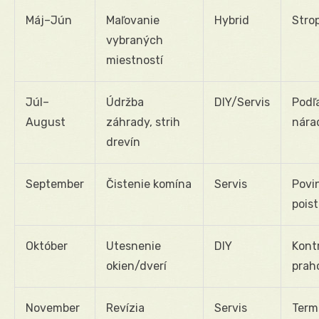
Máj–Jún
Maľovanie
Hybrid
Stro
vybraných
miestností
Júl–
Údržba
DIY/Servis
Podľ
August
záhrady, strih
nára
drevín
September
Čistenie komína
Servis
Povi
pois
Október
Utesnenie
DIY
Kontr
okien/dverí
prah
November
Revízia
Servis
Term