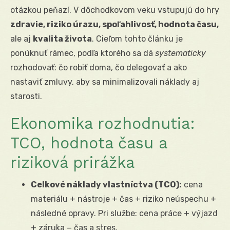
otázkou peňazí. V dôchodkovom veku vstupujú do hry
zdravie, riziko úrazu, spoľahlivosť, hodnota času,
ale aj
kvalita života
. Cieľom tohto článku je
ponúknuť rámec, podľa ktorého sa dá
systematicky
rozhodovať: čo robiť doma, čo delegovať a ako
nastaviť zmluvy, aby sa minimalizovali náklady aj
starosti.
Ekonomika rozhodnutia:
TCO, hodnota času a
riziková prirážka
Celkové náklady vlastníctva (TCO):
cena
materiálu + nástroje + čas + riziko neúspechu +
následné opravy. Pri službe: cena práce + výjazd
+ záruka − čas a stres.