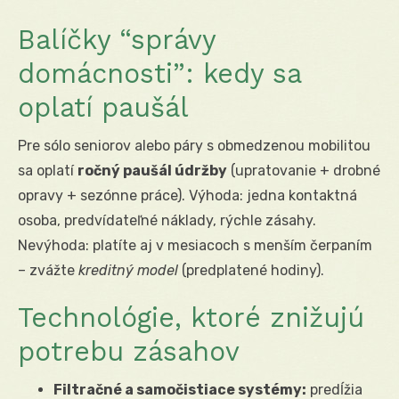
Balíčky “správy
domácnosti”: kedy sa
oplatí paušál
Pre sólo seniorov alebo páry s obmedzenou mobilitou
sa oplatí
ročný paušál údržby
(upratovanie + drobné
opravy + sezónne práce). Výhoda: jedna kontaktná
osoba, predvídateľné náklady, rýchle zásahy.
Nevýhoda: platíte aj v mesiacoch s menším čerpaním
– zvážte
kreditný model
(predplatené hodiny).
Technológie, ktoré znižujú
potrebu zásahov
Filtračné a samočistiace systémy:
predĺžia