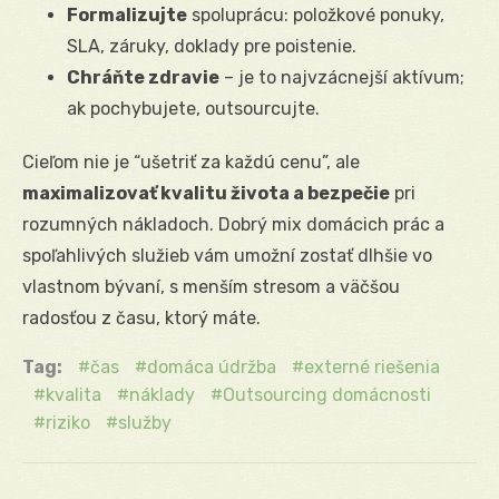
Formalizujte
spoluprácu: položkové ponuky,
SLA, záruky, doklady pre poistenie.
Chráňte zdravie
– je to najvzácnejší aktívum;
ak pochybujete, outsourcujte.
Cieľom nie je “ušetriť za každú cenu”, ale
maximalizovať kvalitu života a bezpečie
pri
rozumných nákladoch. Dobrý mix domácich prác a
spoľahlivých služieb vám umožní zostať dlhšie vo
vlastnom bývaní, s menším stresom a väčšou
radosťou z času, ktorý máte.
Tag:
čas
domáca údržba
externé riešenia
kvalita
náklady
Outsourcing domácnosti
riziko
služby