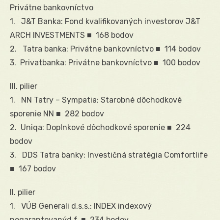
Privátne bankovníctvo
1. J&T Banka: Fond kvalifikovaných investorov J&T
ARCH INVESTMENTS ■ 168 bodov
2. Tatra banka: Privátne bankovníctvo ■ 114 bodov
3. Privatbanka: Privátne bankovníctvo ■ 100 bodov
III. pilier
1. NN Tatry – Sympatia: Starobné dôchodkové
sporenie NN ■ 282 bodov
2. Uniqa: Doplnkové dôchodkové sporenie ■ 224
bodov
3. DDS Tatra banky: Investičná stratégia Comfortlife
■ 167 bodov
II. pilier
1. VÚB Generali d.s.s.: INDEX indexový
negarantovanýd.f. ■ 234 bodov