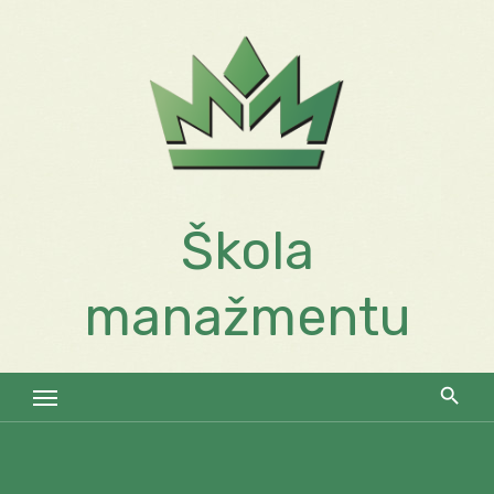
Skip
to
content
Škola
manažmentu