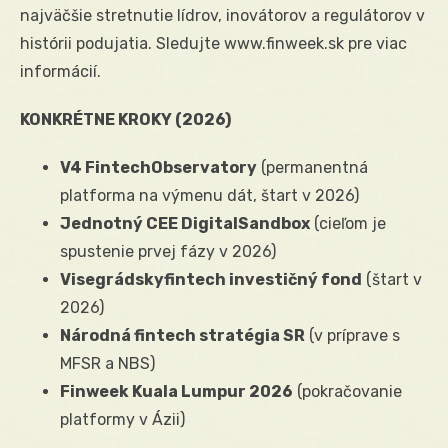
najväčšie stretnutie lídrov, inovátorov a regulátorov v
histórii podujatia. Sledujte www.finweek.sk pre viac
informácií.
KONKRÉTNE KROKY (2026)
V4 FintechObservatory
(permanentná
platforma na výmenu dát, štart v 2026)
Jednotný CEE DigitalSandbox
(cieľom je
spustenie prvej fázy v 2026)
Visegrádskyfintech investičný fond
(štart v
2026)
Národná fintech stratégia SR
(v príprave s
MFSR a NBS)
Finweek Kuala Lumpur 2026
(pokračovanie
platformy v Ázii)