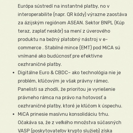
Európa sústredí na instantné platby, no v
interoperabilite (napr. QR kódy) výrazne zaostáva
za ázijským regiónom ASEAN. Sektor BNPL (Kúp
teraz, zaplať neskôr) sa mení z úverového
produktu na bežný platobný nástroj v e-
commerce . Stabilné mince (EMT) pod MiCA sú
vnímané ako budúcnosť pre efektívne
cezhraničné platby.
Digitálne Euro & CBDC– ako technológia nie je
problém, kľúčovým je však právny rámec.
Panelisti sa zhodli, že prioritou je vyriešenie
právneho rámca na právo na hotovosť a
cezhraničné platby, ktoré je kľúčom k úspechu.
MiCA prinesie masívnu konsolidáciu trhu.
Očakáva sa, že z veľkého množstva súčasných
VASP (poskytovateľov krypto služieb) získa