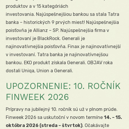
produktov a v 15 kategóriách
investovania. Najúspešnejšiou bankou sa stala Tatra
banka – historických 9 prvých miest! Najúspešnejšia
poisťovňa je Allianz – SP. Najúspešnejšia firma v
investovaní je BlackRock. Generali je
najinovatívnejšia poisťovňa. Finax je najinovatívnejší
v investovaní. Tatra banka je najinovatívnejšou
bankou. EKO produkt získala Generali. OBJAV roka
dostali Uniqa, Union a Generali.
UPOZORNENIE: 10. ROČNÍK
FINWEEK 2026
Prípravy na jubilejný 10. ročník sú už v plnom prúde.
Finweek 2026 sa uskutoční v novom termíne
14. – 15.
októbra 2026 (streda – štvrtok)
. Očakávajte