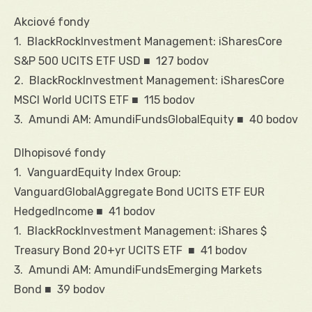
Akciové fondy
1. BlackRockInvestment Management: iSharesCore
S&P 500 UCITS ETF USD ■ 127 bodov
2. BlackRockInvestment Management: iSharesCore
MSCI World UCITS ETF ■ 115 bodov
3. Amundi AM: AmundiFundsGlobalEquity ■ 40 bodov
Dlhopisové fondy
1. VanguardEquity Index Group:
VanguardGlobalAggregate Bond UCITS ETF EUR
HedgedIncome ■ 41 bodov
1. BlackRockInvestment Management: iShares $
Treasury Bond 20+yr UCITS ETF ■ 41 bodov
3. Amundi AM: AmundiFundsEmerging Markets
Bond ■ 39 bodov