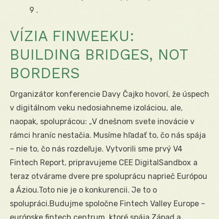
9 .
VÍZIA FINWEEKU:
BUILDING BRIDGES, NOT
BORDERS
Organizátor konferencie Davy Čajko hovorí, že úspech
v digitálnom veku nedosiahneme izoláciou, ale,
naopak, spoluprácou: „V dnešnom svete inovácie v
rámci hraníc nestačia. Musíme hľadať to, čo nás spája
– nie to, čo nás rozdeľuje. Vytvorili sme prvý V4
Fintech Report, pripravujeme CEE DigitalSandbox a
teraz otvárame dvere pre spoluprácu naprieč Európou
a Áziou.Toto nie je o konkurencii. Je to o
spolupráci.Budujme spoločne Fintech Valley Europe –
európske fintech centrum, ktoré spája Západ a