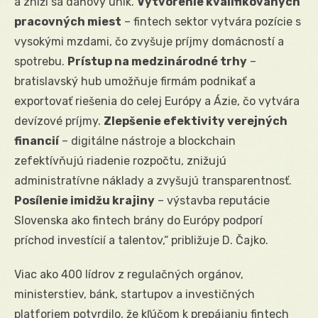
a zníži sa daňový únik.
Vytvorenie kvalifikovaných
pracovných miest
– fintech sektor vytvára pozície s
vysokými mzdami, čo zvyšuje príjmy domácností a
spotrebu.
Prístup na medzinárodné trhy
–
bratislavský hub umožňuje firmám podnikať a
exportovať riešenia do celej Európy a Ázie, čo vytvára
devízové príjmy.
Zlepšenie efektivity verejných
financií
– digitálne nástroje a blockchain
zefektívňujú riadenie rozpočtu, znižujú
administratívne náklady a zvyšujú transparentnosť.
Posílenie imidžu krajiny
– výstavba reputácie
Slovenska ako fintech brány do Európy podporí
príchod investícií a talentov,“ približuje D. Čajko.
Viac ako 400 lídrov z regulačných orgánov,
ministerstiev, bánk, startupov a investičných
platforiem potvrdilo, že kľúčom k prepájaniu fintech