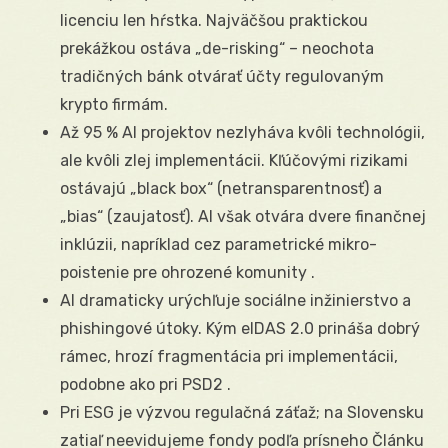
licenciu len hŕstka. Najväčšou praktickou
prekážkou ostáva „de-risking“ – neochota
tradičných bánk otvárať účty regulovaným
krypto firmám.
Až 95 % AI projektov nezlyháva kvôli technológii,
ale kvôli zlej implementácii. Kľúčovými rizikami
ostávajú „black box“ (netransparentnosť) a
„bias“ (zaujatosť). AI však otvára dvere finančnej
inklúzii, napríklad cez parametrické mikro-
poistenie pre ohrozené komunity .
AI dramaticky urýchľuje sociálne inžinierstvo a
phishingové útoky. Kým eIDAS 2.0 prináša dobrý
rámec, hrozí fragmentácia pri implementácii,
podobne ako pri PSD2 .
Pri ESG je výzvou regulačná záťaž; na Slovensku
zatiaľ neevidujeme fondy podľa prísneho Článku