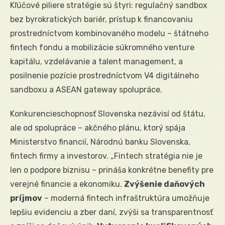
Kľúčové piliere stratégie sú štyri: regulačný sandbox
bez byrokratických bariér, prístup k financovaniu
prostredníctvom kombinovaného modelu – štátneho
fintech fondu a mobilizácie súkromného venture
kapitálu, vzdelávanie a talent management, a
posilnenie pozície prostredníctvom V4 digitálneho
sandboxu a ASEAN gateway spolupráce.
Konkurencieschopnosť Slovenska nezávisí od štátu,
ale od spolupráce – akčného plánu, ktorý spája
Ministerstvo financií, Národnú banku Slovenska,
fintech firmy a investorov. „Fintech stratégia nie je
len o podpore biznisu – prináša konkrétne benefity pre
verejné financie a ekonomiku.
Zvýšenie daňových
príjmov
– moderná fintech infraštruktúra umožňuje
lepšiu evidenciu a zber daní, zvýši sa transparentnosť