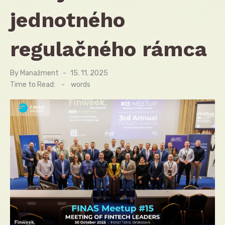
jednotného
regulačného rámca
By
Manažment
Posted
15. 11. 2025
on
Time to Read:
-
words