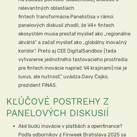
relevantných oblastiach
fintech transformácie.Panelistisa v rámci
panelových diskusií zhodli, že V4+ fintech
ekosystém musia prestať myslieť ako „regionálne
akváriá“ a začať myslieť ako „globálny inovačný
koridor“. Preto aj CEE DigitalSandbox (teda
vytvorenie jednotného testovacieho prostredia
pre fintech inovácie naprieč V4 krajinami) nie je
luxus, ale nutnosť,“ uvádza Davy Čajko,
prezident FINAS.
KĽÚČOVÉ POSTREHY Z
PANELOVÝCH DISKUSIÍ
Aké budú inovácie v platbách a openfinance?
Podľa odborníkov z Finweek Bratislava 2025 sa