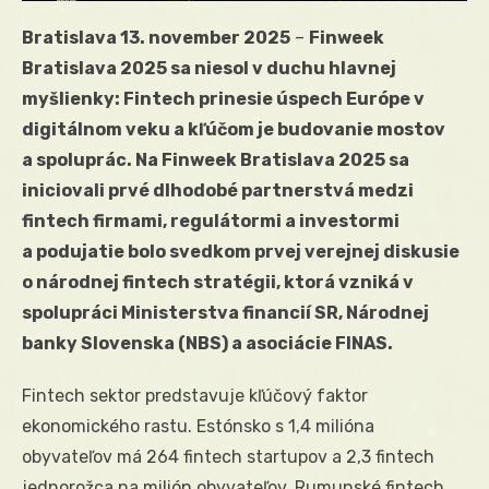
Bratislava 13. november 2025
–
Finweek
Bratislava 2025 sa niesol v duchu hlavnej
myšlienky: Fintech prinesie úspech Európe v
digitálnom veku a kľúčom je budovanie mostov
a spoluprác. Na Finweek Bratislava 2025 sa
iniciovali prvé dlhodobé partnerstvá medzi
fintech firmami, regulátormi a investormi
a podujatie bolo svedkom prvej verejnej diskusie
o národnej fintech stratégii, ktorá vzniká v
spolupráci Ministerstva financií SR, Národnej
banky Slovenska (NBS) a asociácie FINAS.
Fintech sektor predstavuje kľúčový faktor
ekonomického rastu. Estónsko s 1,4 milióna
obyvateľov má 264 fintech startupov a 2,3 fintech
jednorožca na milión obyvateľov. Rumunské fintech