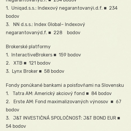
1. Uniqad.s.s.: Indexový negarantovanýi.d.f. ■ 234
bodov
3. NN d.s.s.: Index Global– Indexový
negarantovanýd.f. ■ 228 bodov
Brokerské platformy
1. InteractiveBrokers ■ 159 bodov
2. XTB ■ 121 bodov
3. Lynx Broker ■ 58 bodov
Fondy ponúkané bankami a poisťovňami na Slovensku
1. Tatra AM: Americký akciový fond ■ 84 bodov
2. Erste AM: Fond maximalizovaných výnosov ■ 67
bodov
3. J&T INVESTIČNÁ SPOLOČNOSŤ: J&T BOND EUR ■
54 bodov