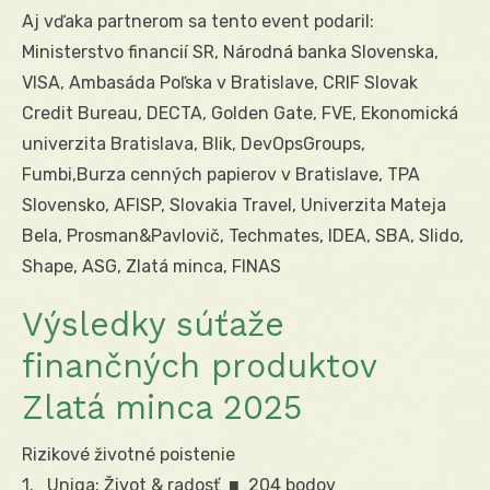
Aj vďaka partnerom sa tento event podaril:
Ministerstvo financií SR, Národná banka Slovenska,
VISA, Ambasáda Poľska v Bratislave, CRIF Slovak
Credit Bureau, DECTA, Golden Gate, FVE, Ekonomická
univerzita Bratislava, Blik, DevOpsGroups,
Fumbi,Burza cenných papierov v Bratislave, TPA
Slovensko, AFISP, Slovakia Travel, Univerzita Mateja
Bela, Prosman&Pavlovič, Techmates, IDEA, SBA, Slido,
Shape, ASG, Zlatá minca, FINAS
Výsledky súťaže
finančných produktov
Zlatá minca 2025
Rizikové životné poistenie
1. Uniqa: Život & radosť ■ 204 bodov