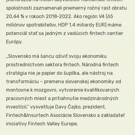
spoločnosti zaznamenali priemerný ročný rast obratu
20,44 % v rokoch 2018-2022. Ako región V4 (65
miliónov spotrebiteľov, HDP 1,4 miliardy EUR) máme
potenciál stať sa jedným z vedúcich fintech centier
Európy.
„Slovensko má šancu oživiť svoju ekonomiku
prostredníctvom sektora fintech. Národná fintech
stratégia nie je papier do šuplíka, ale nástroj na
transformáciu – premena slovenskej ekonomiky od
montovne k mozgovni, vytvorenie kvalifikovaných
pracovných miest a pritiahnutie medzinárodných
investícií,“ vysvetľuje Davy Čajko, prezident,
Fintech&Insurtech Asociácie Slovensko a zakladateľ
iniciatívy Fintech Valley Europe.