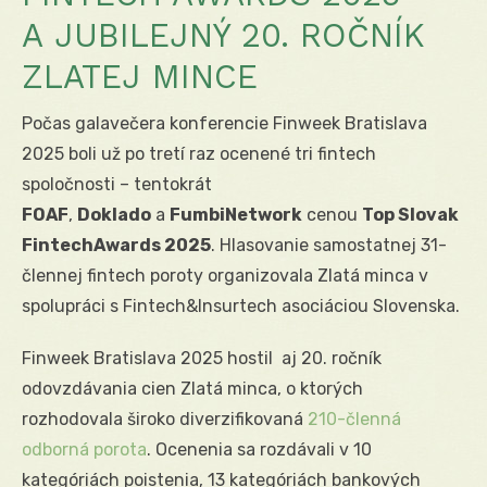
A JUBILEJNÝ 20. ROČNÍK
ZLATEJ MINCE
Počas galavečera konferencie Finweek Bratislava
2025 boli už po tretí raz ocenené tri fintech
spoločnosti – tentokrát
FOAF
,
Doklado
a
FumbiNetwork
cenou
Top Slovak
FintechAwards 2025
. Hlasovanie samostatnej 31-
člennej fintech poroty organizovala Zlatá minca v
spolupráci s Fintech&Insurtech asociáciou Slovenska.
Finweek Bratislava 2025 hostil aj 20. ročník
odovzdávania cien Zlatá minca, o ktorých
rozhodovala široko diverzifikovaná
210-členná
odborná porota
. Ocenenia sa rozdávali v 10
kategóriách poistenia, 13 kategóriách bankových