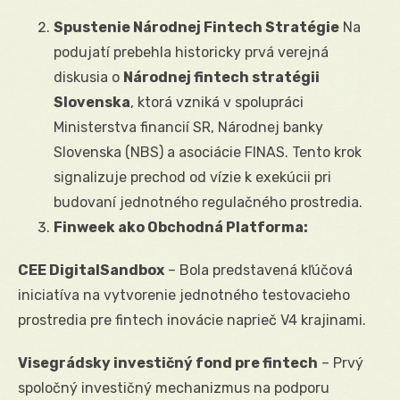
Spustenie Národnej Fintech Stratégie
Na
podujatí prebehla historicky prvá verejná
diskusia o
Národnej fintech stratégii
Slovenska
, ktorá vzniká v spolupráci
Ministerstva financií SR, Národnej banky
Slovenska (NBS) a asociácie FINAS. Tento krok
signalizuje prechod od vízie k exekúcii pri
budovaní jednotného regulačného prostredia.
Finweek ako Obchodná Platforma:
CEE DigitalSandbox
– Bola predstavená kľúčová
iniciatíva na vytvorenie jednotného testovacieho
prostredia pre fintech inovácie naprieč V4 krajinami.
Visegrádsky investičný fond pre fintech
– Prvý
spoločný investičný mechanizmus na podporu