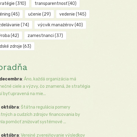
tratégie
(310)
transparentnosť
(40)
réning
(45)
učenie
(29)
vedenie
(145)
zdelávanie
(74)
výcvik manažérov
(40)
ýroba
(42)
zamestnanci
(37)
udské zdroje
(63)
oradňa
 decembra
:
Áno, každá organizácia má
inečné ciele a výzvy, čo znamená, že stratégia
í byť upravená na mie...
 októbra
:
Štátna regulácia pomery
stných a cudzích zdrojov financovania by
la pomôcť znižovať systémové ...
 októbra
:
Verejné zverejňovanie výsledkov