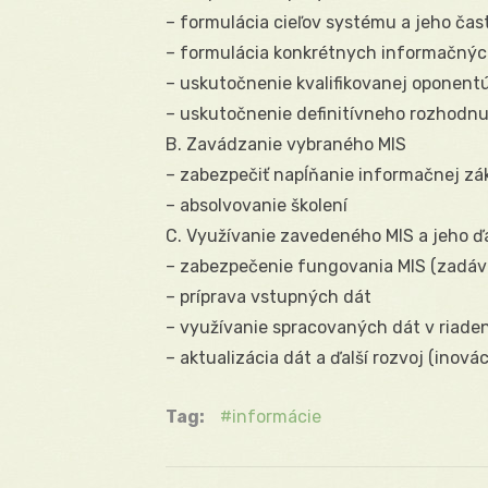
– formulácia cieľov systému a jeho čast
– formulácia konkrétnych informačnýc
– uskutočnenie kvalifikovanej oponen
– uskutočnenie definitívneho rozhodnu
B. Zavádzanie vybraného MIS
– zabezpečiť napĺňanie informačnej zá
– absolvovanie školení
C. Využívanie zavedeného MIS a jeho ďa
– zabezpečenie fungovania MIS (zadáv
– príprava vstupných dát
– využívanie spracovaných dát v riaden
– aktualizácia dát a ďalší rozvoj (inovác
Tag:
informácie