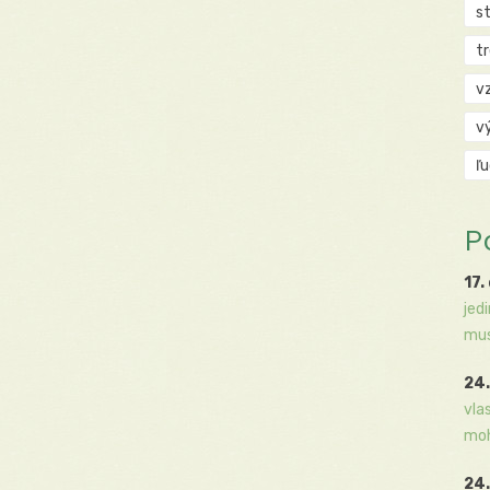
s
t
v
v
ľ
P
17.
jed
mus
24.
vla
moh
24.