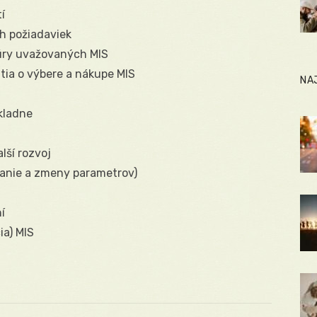
í
h požiadaviek
túry uvažovaných MIS
tia o výbere a nákupe MIS
NA
kladne
lší rozvoj
anie a zmeny parametrov)
í
ia) MIS