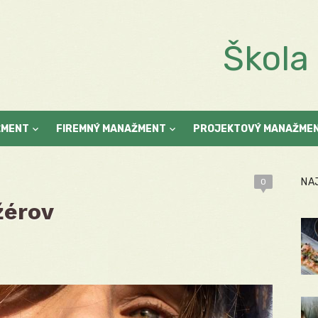
Škol
ŽMENT
FIREMNÝ MANAŽMENT
PROJEKTOVÝ MANAŽME
NA
0
žérov