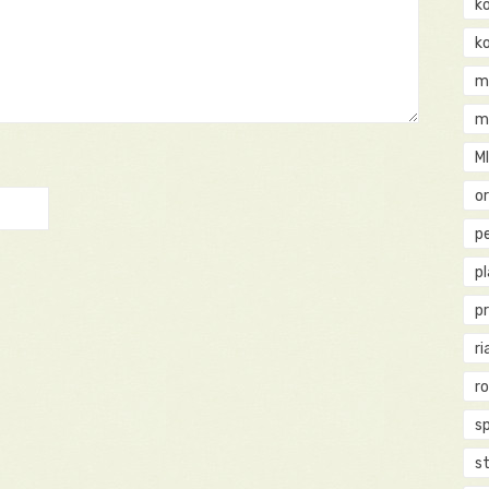
k
k
m
m
M
o
pe
p
p
ri
r
s
st