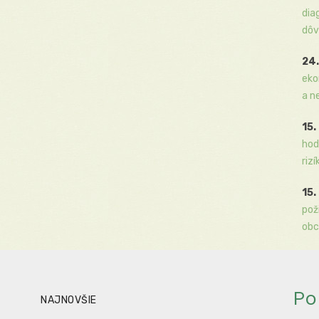
dia
dôv
24.
eko
a n
15.
hod
rizí
15.
pož
obc
Po
NAJNOVŠIE