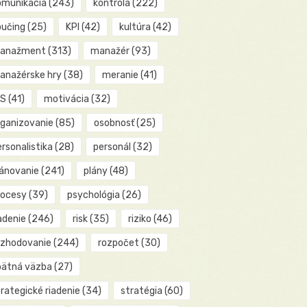
omunikácia
(243)
kontrola
(222)
oučing
(25)
KPI
(42)
kultúra
(42)
anažment
(313)
manažér
(93)
anažérske hry
(38)
meranie
(41)
IS
(41)
motivácia
(32)
rganizovanie
(85)
osobnosť
(25)
rsonalistika
(28)
personál
(32)
lánovanie
(241)
plány
(48)
rocesy
(39)
psychológia
(26)
adenie
(246)
risk
(35)
riziko
(46)
ozhodovanie
(244)
rozpočet
(30)
pätná väzba
(27)
rategické riadenie
(34)
stratégia
(60)