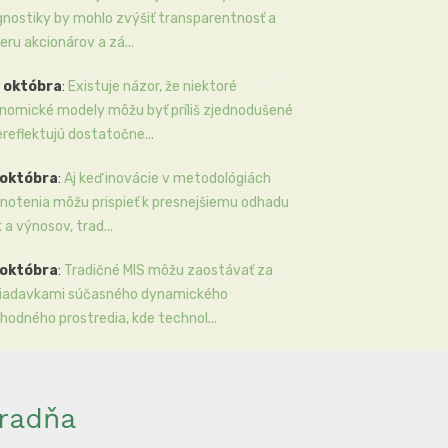
gnostiky by mohlo zvýšiť transparentnosť a
eru akcionárov a zá...
 októbra
:
Existuje názor, že niektoré
nomické modely môžu byť príliš zjednodušené
ereflektujú dostatočne...
 októbra
:
Aj keď inovácie v metodológiách
notenia môžu prispieť k presnejšiemu odhadu
k a výnosov, trad...
 októbra
:
Tradičné MIS môžu zaostávať za
iadavkami súčasného dynamického
hodného prostredia, kde technol...
radňa