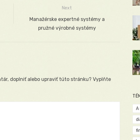
Next
Next
Manažérske expertné systémy a
post:
pružné výrobné systémy
ár, doplniť alebo upraviť túto stránku? Vyplňte
TÉ
A
d
fi