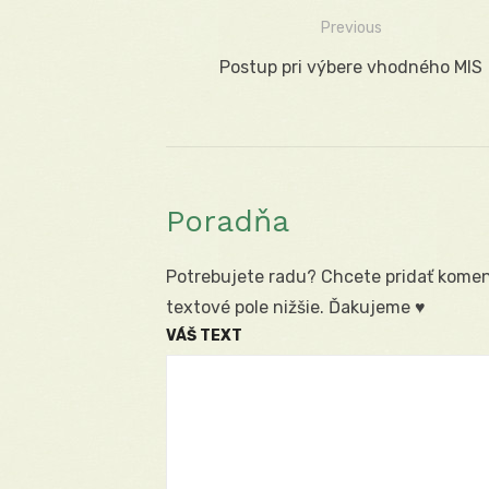
Previous
Navigácia
Previous
Postup pri výbere vhodného MIS
v
post:
článku
Poradňa
Potrebujete radu? Chcete pridať koment
textové pole nižšie. Ďakujeme ♥
VÁŠ TEXT