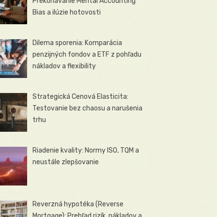
Prekonávanie Mental Accounting
Bias a ilúzie hotovosti
Dilema sporenia: Komparácia
penzijných fondov a ETF z pohľadu
nákladov a flexibility
Strategická Cenová Elasticita:
Testovanie bez chaosu a narušenia
trhu
Riadenie kvality: Normy ISO, TQM a
neustále zlepšovanie
Reverzná hypotéka (Reverse
Mortgage): Prehľad rizík, nákladov a