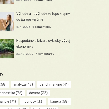
Výhody a nevýhody vstupu krajiny
do Európskej únie
8. 4. 2023
8 komentárov
Hospodárska kríza a cyklický vývoj
ekonomiky
23. 10. 2009
7 komentárov
MY
(58)
analýza
(47)
benchmarking
(41)
iagnostika
(72)
dôvera
(33)
nancie
(71)
hodnoty
(33)
kariéra
(58)