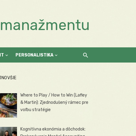
a manažmentu
NT
PERSONALISTIKA
JNOVŠIE
Where to Play / How to Win (Lafley
& Martin): Zjednodušený rámec pre
voľbu stratégie
Kognitívna ekonómia a dôchodok: