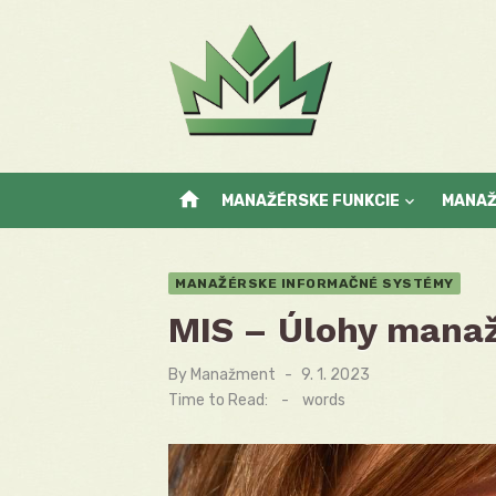
Skip
to
content
home
MANAŽÉRSKE FUNKCIE
MANA
MANAŽÉRSKE INFORMAČNÉ SYSTÉMY
MIS – Úlohy mana
By
Manažment
Posted
9. 1. 2023
on
Time to Read:
-
words