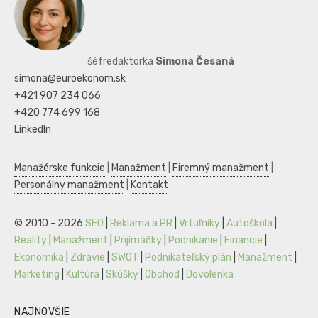
šéfredaktorka
Simona Česaná
simona@euroekonom.sk
+421 907 234 066
+420 774 699 168
LinkedIn
Manažérske funkcie
|
Manažment
|
Firemný manažment
|
Personálny manažment
|
Kontakt
© 2010 - 2026
SEO
|
Reklama a PR
|
Vrtuľníky
|
Autoškola
|
Reality
|
Manažment
|
Prijímáčky
|
Podnikanie
|
Financie
|
Ekonomika
|
Zdravie
|
SWOT
|
Podnikateľský plán
|
Manažment
|
Marketing
|
Kultúra
|
Skúšky
|
Obchod
|
Dovolenka
NAJNOVŠIE