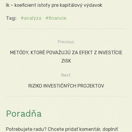
Ik – koeficient istoty pre kapitálový výdavok
Tag:
analýza
financie
Previous
Navigácia
Previous
METÓDY, KTORÉ POVAŽUJÚ ZA EFEKT Z INVESTÍCIE
v
post:
ZISK
článku
Next
Next
RIZIKO INVESTIČNÝCH PROJEKTOV
post:
Poradňa
Potrebujete radu? Chcete pridať komentár, doplniť