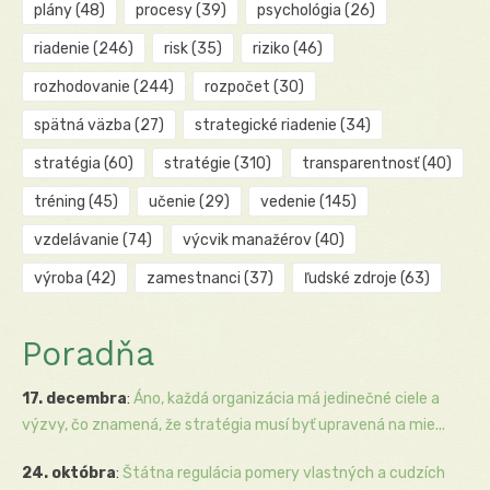
plány
(48)
procesy
(39)
psychológia
(26)
riadenie
(246)
risk
(35)
riziko
(46)
rozhodovanie
(244)
rozpočet
(30)
spätná väzba
(27)
strategické riadenie
(34)
stratégia
(60)
stratégie
(310)
transparentnosť
(40)
tréning
(45)
učenie
(29)
vedenie
(145)
vzdelávanie
(74)
výcvik manažérov
(40)
výroba
(42)
zamestnanci
(37)
ľudské zdroje
(63)
Poradňa
17. decembra
:
Áno, každá organizácia má jedinečné ciele a
výzvy, čo znamená, že stratégia musí byť upravená na mie...
24. októbra
:
Štátna regulácia pomery vlastných a cudzích