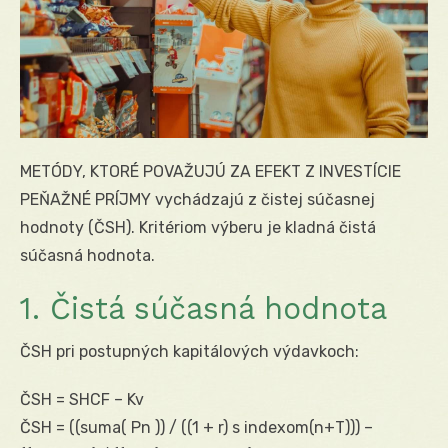
METÓDY, KTORÉ POVAŽUJÚ ZA EFEKT Z INVESTÍCIE
PEŇAŽNÉ PRÍJMY vychádzajú z čistej súčasnej
hodnoty (ČSH). Kritériom výberu je kladná čistá
súčasná hodnota.
1. Čistá súčasná hodnota
ČSH pri postupných kapitálových výdavkoch:
ČSH = SHCF – Kv
ČSH = ((suma( Pn )) / ((1 + r) s indexom(n+T))) –