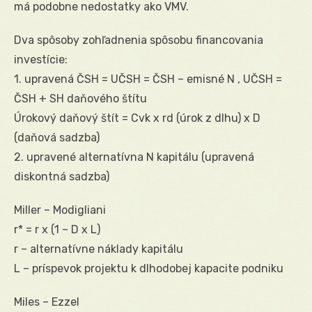
má podobne nedostatky ako VMV.
Dva spôsoby zohľadnenia spôsobu financovania
investície:
1. upravená ČSH = UČSH = ČSH – emisné N , UČSH =
ČSH + SH daňového štítu
Úrokový daňový štít = Cvk x rd (úrok z dlhu) x D
(daňová sadzba)
2. upravené alternatívna N kapitálu (upravená
diskontná sadzba)
Miller – Modigliani
r* = r x (1 – D x L)
r – alternatívne náklady kapitálu
L – príspevok projektu k dlhodobej kapacite podniku
Miles – Ezzel