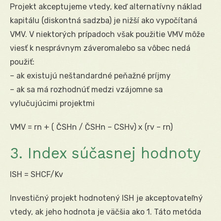
Projekt akceptujeme vtedy, keď alternatívny náklad
kapitálu (diskontná sadzba) je nižší ako vypočítaná
VMV. V niektorých prípadoch však použitie VMV môže
viesť k nesprávnym záveromalebo sa vôbec nedá
použiť:
– ak existujú neštandardné peňažné príjmy
– ak sa má rozhodnúť medzi vzájomne sa
vylučujúcimi projektmi
VMV = rn + ( ČSHn / ČSHn – CSHv) x (rv – rn)
3. Index súčasnej hodnoty
ISH = SHCF/Kv
Investičný projekt hodnotený ISH je akceptovateľný
vtedy, ak jeho hodnota je väčšia ako 1. Táto metóda