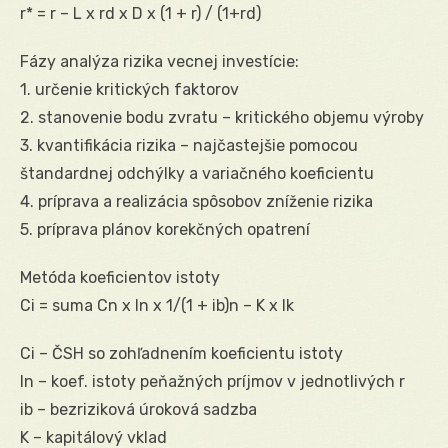
r* = r – L x rd x D x (1 + r) / (1+rd)
Fázy analýza rizika vecnej investície:
1. určenie kritických faktorov
2. stanovenie bodu zvratu – kritického objemu výroby
3. kvantifikácia rizika – najčastejšie pomocou
štandardnej odchýlky a variačného koeficientu
4. príprava a realizácia spôsobov zníženie rizika
5. príprava plánov korekčných opatrení
Metóda koeficientov istoty
Ci = suma Cn x In x 1/(1 + ib)n – K x Ik
Ci – ČSH so zohľadnením koeficientu istoty
In – koef. istoty peňažných príjmov v jednotlivých r
ib – bezriziková úroková sadzba
K – kapitálový vklad