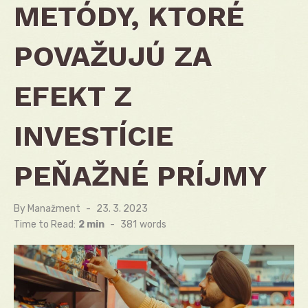
METÓDY, KTORÉ
POVAŽUJÚ ZA
EFEKT Z
INVESTÍCIE
PEŇAŽNÉ PRÍJMY
By
Manažment
Posted
23. 3. 2023
on
Time to Read:
2 min
-
381
words