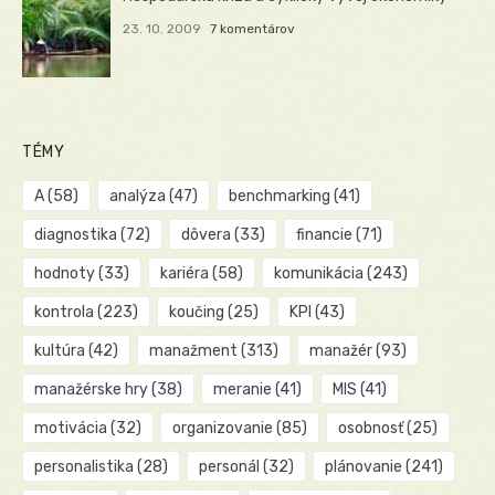
23. 10. 2009
7 komentárov
TÉMY
A
(58)
analýza
(47)
benchmarking
(41)
diagnostika
(72)
dôvera
(33)
financie
(71)
hodnoty
(33)
kariéra
(58)
komunikácia
(243)
kontrola
(223)
koučing
(25)
KPI
(43)
kultúra
(42)
manažment
(313)
manažér
(93)
manažérske hry
(38)
meranie
(41)
MIS
(41)
motivácia
(32)
organizovanie
(85)
osobnosť
(25)
personalistika
(28)
personál
(32)
plánovanie
(241)