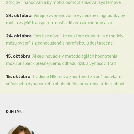
zdrojov financovania by mohla pomôcť znižovať systémové ...
24. októbra
:
Verejné zverejňovanie výsledkov diagnostiky by
mohlo zvýšiť transparentnosť a dôveru akcionárov a zá...
24. októbra
:
Existuje názor, že niektoré ekonomické modely
môžu byť príliš zjednodušené a nereflektujú dostatočne...
15. októbra
:
Aj keď inovácie v metodológiách hodnotenia
môžu prispieť k presnejšiemu odhadu rizík a výnosov, trad...
15. októbra
:
Tradičné MIS môžu zaostávať za požiadavkami
súčasného dynamického obchodného prostredia, kde technol...
KONTAKT