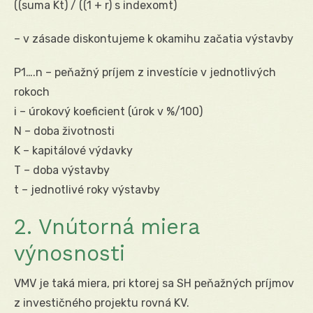
((suma Kt) / ((1 + r) s indexomt)
– v zásade diskontujeme k okamihu začatia výstavby
P1….n – peňažný príjem z investície v jednotlivých
rokoch
i – úrokový koeficient (úrok v %/100)
N – doba životnosti
K – kapitálové výdavky
T – doba výstavby
t – jednotlivé roky výstavby
2. Vnútorná miera
výnosnosti
VMV je taká miera, pri ktorej sa SH peňažných príjmov
z investičného projektu rovná KV.