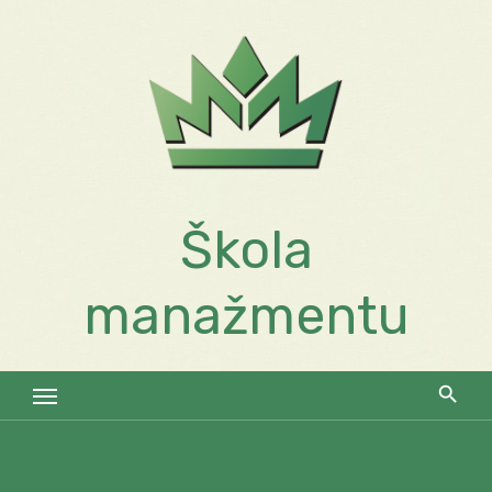
Skip
to
content
Škola
manažmentu