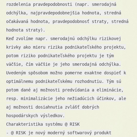
rozdelenia pravdepodobnosti (napr. smerodajná
odchýlka, najpravdepodobnejšia hodnota, stredná
očakávaná hodnota, pravdepodobnosť straty, stredná
hodnota straty).
Keď zvolíme napr. smerodajnú odchýlku rizikovej
krivky ako mieru rizika podnikateľského projektu,
potom riziko podnikateľského projektu je tým
väčšie, čím väčšie je jeho smerodajná odchýlka.
Uvedeným spôsobom možno pomerne exaktne dospieť k
optimálnemu podnikateľskému rozhodnutiu. Tým sú
potom dané aj možnosti predvídania a eliminácie,
resp. minimalizácie jeho nežiadúcich účinkov, ale
aj možnosti dosiahnutia zvlášť dobrých
hospodárskych výsledkov.
Charakteristika systému @ RISK
- @ RISK je nový moderný softwarový produkt