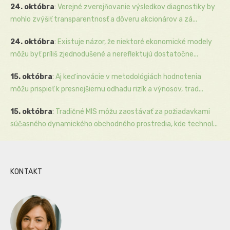
24. októbra
:
Verejné zverejňovanie výsledkov diagnostiky by
mohlo zvýšiť transparentnosť a dôveru akcionárov a zá...
24. októbra
:
Existuje názor, že niektoré ekonomické modely
môžu byť príliš zjednodušené a nereflektujú dostatočne...
15. októbra
:
Aj keď inovácie v metodológiách hodnotenia
môžu prispieť k presnejšiemu odhadu rizík a výnosov, trad...
15. októbra
:
Tradičné MIS môžu zaostávať za požiadavkami
súčasného dynamického obchodného prostredia, kde technol...
KONTAKT