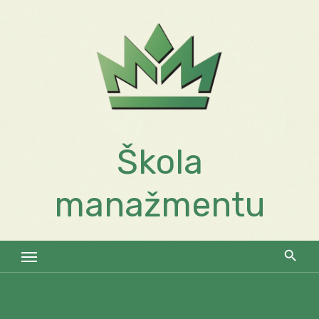
Skip
to
content
Škola
manažmentu