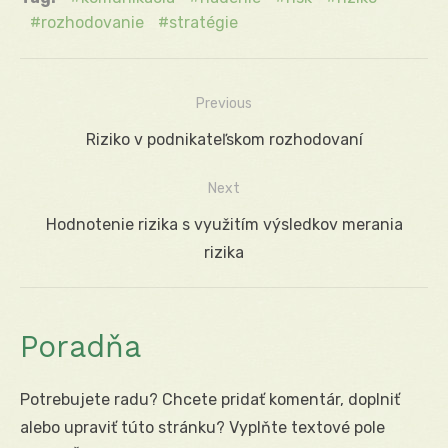
rozhodovanie
stratégie
Previous
Navigácia
Previous
Riziko v podnikateľskom rozhodovaní
v
post:
Next
článku
Next
Hodnotenie rizika s využitím výsledkov merania
post:
rizika
Poradňa
Potrebujete radu? Chcete pridať komentár, doplniť
alebo upraviť túto stránku? Vyplňte textové pole