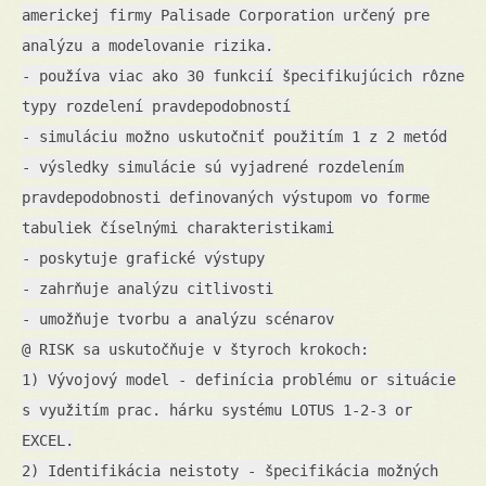
americkej firmy Palisade Corporation určený pre
analýzu a modelovanie rizika.
- používa viac ako 30 funkcií špecifikujúcich rôzne
typy rozdelení pravdepodobností
- simuláciu možno uskutočniť použitím 1 z 2 metód
- výsledky simulácie sú vyjadrené rozdelením
pravdepodobnosti definovaných výstupom vo forme
tabuliek číselnými charakteristikami
- poskytuje grafické výstupy
- zahrňuje analýzu citlivosti
- umožňuje tvorbu a analýzu scénarov
@ RISK sa uskutočňuje v štyroch krokoch:
1) Vývojový model - definícia problému or situácie
s využitím prac. hárku systému LOTUS 1-2-3 or
EXCEL.
2) Identifikácia neistoty - špecifikácia možných