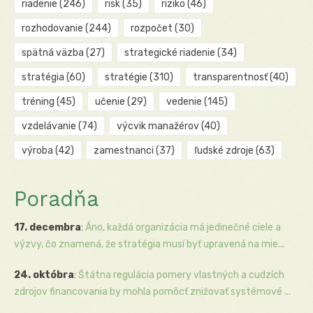
riadenie
(246)
risk
(35)
riziko
(46)
rozhodovanie
(244)
rozpočet
(30)
spätná väzba
(27)
strategické riadenie
(34)
stratégia
(60)
stratégie
(310)
transparentnosť
(40)
tréning
(45)
učenie
(29)
vedenie
(145)
vzdelávanie
(74)
výcvik manažérov
(40)
výroba
(42)
zamestnanci
(37)
ľudské zdroje
(63)
Poradňa
17. decembra
:
Áno, každá organizácia má jedinečné ciele a
výzvy, čo znamená, že stratégia musí byť upravená na mie...
24. októbra
:
Štátna regulácia pomery vlastných a cudzích
zdrojov financovania by mohla pomôcť znižovať systémové ...