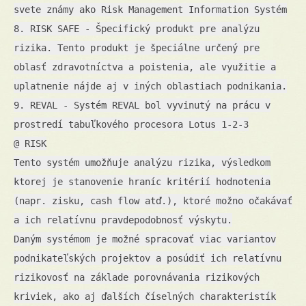
svete známy ako Risk Management Information Systém
8. RISK SAFE - Špecifický produkt pre analýzu
rizika. Tento produkt je špeciálne určený pre
oblasť zdravotníctva a poistenia, ale využitie a
uplatnenie nájde aj v iných oblastiach podnikania.
9. REVAL - Systém REVAL bol vyvinutý na prácu v
prostredí tabuľkového procesora Lotus 1-2-3
@ RISK
Tento systém umožňuje analýzu rizika, výsledkom
ktorej je stanovenie hraníc kritérií hodnotenia
(napr. zisku, cash flow atď.), ktoré možno očakávať
a ich relatívnu pravdepodobnosť výskytu.
Daným systémom je možné spracovať viac variantov
podnikateľských projektov a posúdiť ich relatívnu
rizikovosť na základe porovnávania rizikových
kriviek, ako aj ďalších číselných charakteristík