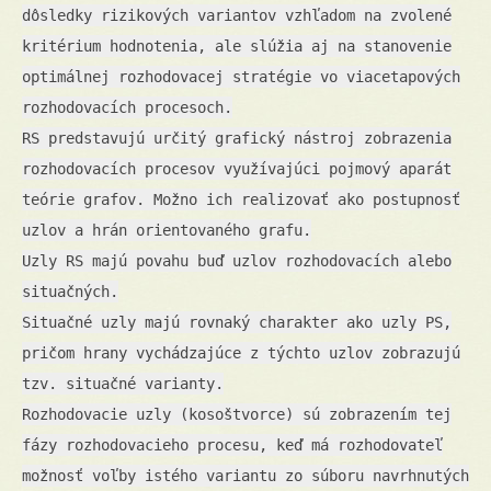
dôsledky rizikových variantov vzhľadom na zvolené
kritérium hodnotenia, ale slúžia aj na stanovenie
optimálnej rozhodovacej stratégie vo viacetapových
rozhodovacích procesoch.
RS predstavujú určitý grafický nástroj zobrazenia
rozhodovacích procesov využívajúci pojmový aparát
teórie grafov. Možno ich realizovať ako postupnosť
uzlov a hrán orientovaného grafu.
Uzly RS majú povahu buď uzlov rozhodovacích alebo
situačných.
Situačné uzly majú rovnaký charakter ako uzly PS,
pričom hrany vychádzajúce z týchto uzlov zobrazujú
tzv. situačné varianty.
Rozhodovacie uzly (kosoštvorce) sú zobrazením tej
fázy rozhodovacieho procesu, keď má rozhodovateľ
možnosť voľby istého variantu zo súboru navrhnutých