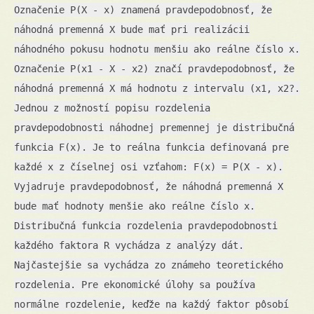
Označenie P(X - x) znamená pravdepodobnosť, že
náhodná premenná X bude mať pri realizácii
náhodného pokusu hodnotu menšiu ako reálne číslo x.
Označenie P(x1 - X - x2) značí pravdepodobnosť, že
náhodná premenná X má hodnotu z intervalu (x1, x2?.
Jednou z možností popisu rozdelenia
pravdepodobnosti náhodnej premennej je distribučná
funkcia F(x). Je to reálna funkcia definovaná pre
každé x z číselnej osi vzťahom: F(x) = P(X - x).
Vyjadruje pravdepodobnosť, že náhodná premenná X
bude mať hodnoty menšie ako reálne číslo x.
Distribučná funkcia rozdelenia pravdepodobnosti
každého faktora R vychádza z analýzy dát.
Najčastejšie sa vychádza zo známeho teoretického
rozdelenia. Pre ekonomické úlohy sa používa
normálne rozdelenie, keďže na každý faktor pôsobí