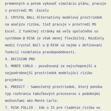
premenných a potom vykonať simuláciu plánu, pracuje
v prostredí MS -Excelu
3. CRYSTAL BALL Alternatívny modelový prostriedok
na analýzu rizika, tiež pracuje v prostredí MS
Excel. Z funkčnej stránky má veľa spoločného so
systémom @ RISK je však menej flexibilný, Rozdiely
medzi Crystal Ball a @ RISK sú najmä v definovaní
funkcií rozdelenia pravdepodobnosti.
4. DECISION PRO
5. MONTE CARLO - považovaný za najschopnejší a
najpodrobnejší prostriedok modelujúci riziko
projektov
6. PREDICT - Samostatný prostriedok, ktorý ponúka
typ rozhrania tabuľkových procesorov s podobnými
možnosťami ako Monte Carlo.
7. RISK FOLLIO - Ide o IS pre riadenie rizika vo