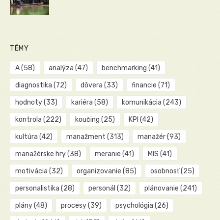
TÉMY
A
(58)
analýza
(47)
benchmarking
(41)
diagnostika
(72)
dôvera
(33)
financie
(71)
hodnoty
(33)
kariéra
(58)
komunikácia
(243)
kontrola
(222)
koučing
(25)
KPI
(42)
kultúra
(42)
manažment
(313)
manažér
(93)
manažérske hry
(38)
meranie
(41)
MIS
(41)
motivácia
(32)
organizovanie
(85)
osobnosť
(25)
personalistika
(28)
personál
(32)
plánovanie
(241)
plány
(48)
procesy
(39)
psychológia
(26)