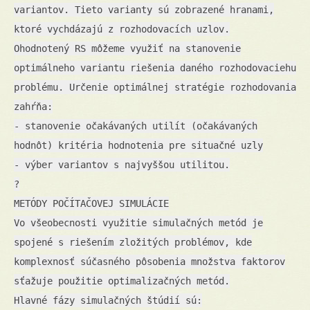
variantov. Tieto varianty sú zobrazené hranami,
ktoré vychdázajú z rozhodovacích uzlov.
Ohodnotený RS môžeme využiť na stanovenie
optimálneho variantu riešenia daného rozhodovaciehu
problému. Určenie optimálnej stratégie rozhodovania
zahŕňa:
- stanovenie očakávaných utilít (očakávaných
hodnôt) kritéria hodnotenia pre situačné uzly
- výber variantov s najvyššou utilitou.
?
METÓDY POČÍTAČOVEJ SIMULÁCIE
Vo všeobecnosti využitie simulačných metód je
spojené s riešením zložitých problémov, kde
komplexnosť súčasného pôsobenia množstva faktorov
sťažuje použitie optimalizačných metód.
Hlavné fázy simulačných štúdií sú: