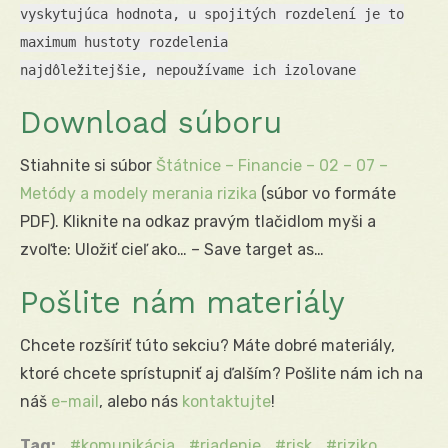
vyskytujúca hodnota, u spojitých rozdelení je to
maximum hustoty rozdelenia
najdôležitejšie, nepoužívame ich izolovane
Download súboru
Stiahnite si súbor
Štátnice – Financie – 02 – 07 –
Metódy a modely merania rizika
(súbor vo formáte
PDF). Kliknite na odkaz pravým tlačidlom myši a
zvoľte: Uložiť cieľ ako… – Save target as…
Pošlite nám materiály
Chcete rozšíriť túto sekciu? Máte dobré materiály,
ktoré chcete sprístupniť aj ďalším? Pošlite nám ich na
náš
e-mail
, alebo nás
kontaktujte
!
Tag:
komunikácia
riadenie
risk
riziko