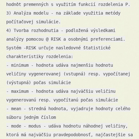
hodnôt premenných s využitím funkcií rozdelenia P.
3) Analýza modelu - na základe využitia metódy
počítačovej simulácie.
4) Tvorba rozhodnutia - podložená výsledkami
analýzy pomocou @ RISK a osobnými preferenciami.
Systém -RISK určuje nasledovné štatistické
charakteristiky rozdelenia:
- minimum - hodnota udáva najmenšiu hodnotu
veličiny vygenerovanej (vstupná) resp. vypočítanej
(výstupná) počas simulácie
- maximum - hodnota udáva najväčšiu veličinu
vygenerovanú resp. vypočítanú počas simulácie
- mean - stredná hodnota, vyjadruje hodnoty celého
súboru jedným číslom
- mode - modus - udáva hodnotu náhodnej veličiny,
ktorá má najväčšiu pravdepodobnosť, najčastejšie sa