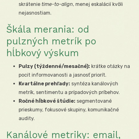
skrátenie
time-to-align
, menej eskalácií kvôli
nejasnostiam.
Škála merania: od
pulzných metrík po
hĺbkový výskum
Pulzy (týždenné/mesačné):
krátke otázky na
pocit informovanosti a jasnosť priorít.
Kvartálne prehľady:
syntéza kanálových
metrík, sentimentu a prípadových príbehov.
Ročné hĺbkové štúdie:
segmentované
prieskumy, fokusové skupiny, komunikačné
audity.
Kanálové metriky: email,