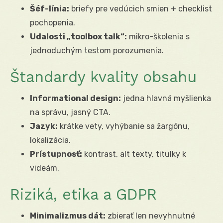
Šéf-línia:
briefy pre vedúcich smien + checklist
pochopenia.
Udalosti „toolbox talk“:
mikro-školenia s
jednoduchým testom porozumenia.
Štandardy kvality obsahu
Informational design:
jedna hlavná myšlienka
na správu, jasný CTA.
Jazyk:
krátke vety, vyhýbanie sa žargónu,
lokalizácia.
Prístupnosť:
kontrast, alt texty, titulky k
videám.
Riziká, etika a GDPR
Minimalizmus dát:
zbierať len nevyhnutné