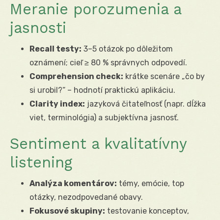
Meranie porozumenia a
jasnosti
Recall testy:
3–5 otázok po dôležitom
oznámení; cieľ ≥ 80 % správnych odpovedí.
Comprehension check:
krátke scenáre „čo by
si urobil?“ – hodnotí praktickú aplikáciu.
Clarity index:
jazyková čitateľnosť (napr. dĺžka
viet, terminológia) a subjektívna jasnosť.
Sentiment a kvalitatívny
listening
Analýza komentárov:
témy, emócie, top
otázky, nezodpovedané obavy.
Fokusové skupiny:
testovanie konceptov,