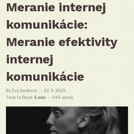
Meranie internej
komunikácie:
Meranie efektivity
internej
komunikácie
By
Eva Senková
Posted
22. 9. 2025
on
Time to Read:
5 min
-
943
words