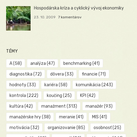
Hospodárska kríza a cyklický vývoj ekonomiky
23. 10. 2009
7 komentárov
TÉMY
A
(58)
analýza
(47)
benchmarking
(41)
diagnostika
(72)
dôvera
(33)
financie
(71)
hodnoty
(33)
kariéra
(58)
komunikácia
(243)
kontrola
(222)
koučing
(25)
KPI
(42)
kultúra
(42)
manažment
(313)
manažér
(93)
manažérske hry
(38)
meranie
(41)
MIS
(41)
motivácia
(32)
organizovanie
(85)
osobnosť
(25)