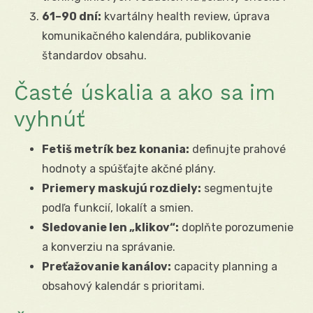
61–90 dní:
kvartálny health review, úprava
komunikačného kalendára, publikovanie
štandardov obsahu.
Časté úskalia a ako sa im
vyhnúť
Fetiš metrík bez konania:
definujte prahové
hodnoty a spúšťajte akčné plány.
Priemery maskujú rozdiely:
segmentujte
podľa funkcií, lokalít a smien.
Sledovanie len „klikov“:
doplňte porozumenie
a konverziu na správanie.
Preťažovanie kanálov:
capacity planning a
obsahový kalendár s prioritami.