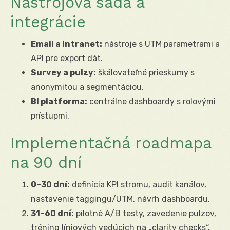
Nástrojová sada a
integrácie
Email a intranet:
nástroje s UTM parametrami a
API pre export dát.
Survey a pulzy:
škálovateľné prieskumy s
anonymitou a segmentáciou.
BI platforma:
centrálne dashboardy s rolovými
prístupmi.
Implementačná roadmapa
na 90 dní
0–30 dní:
definícia KPI stromu, audit kanálov,
nastavenie taggingu/UTM, návrh dashboardu.
31–60 dní:
pilotné A/B testy, zavedenie pulzov,
tréning líniových vedúcich na „clarity checks“.