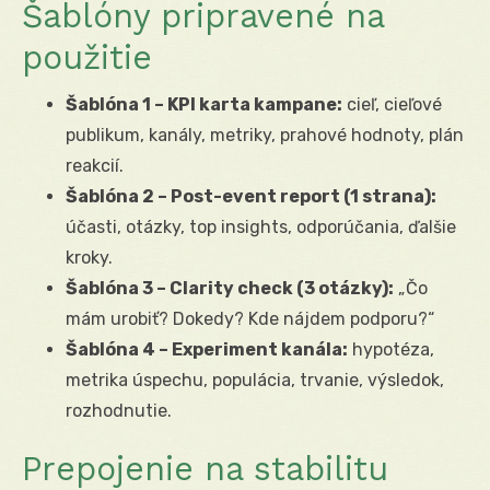
Šablóny pripravené na
použitie
Šablóna 1 – KPI karta kampane:
cieľ, cieľové
publikum, kanály, metriky, prahové hodnoty, plán
reakcií.
Šablóna 2 – Post-event report (1 strana):
účasti, otázky, top insights, odporúčania, ďalšie
kroky.
Šablóna 3 – Clarity check (3 otázky):
„Čo
mám urobiť? Dokedy? Kde nájdem podporu?“
Šablóna 4 – Experiment kanála:
hypotéza,
metrika úspechu, populácia, trvanie, výsledok,
rozhodnutie.
Prepojenie na stabilitu