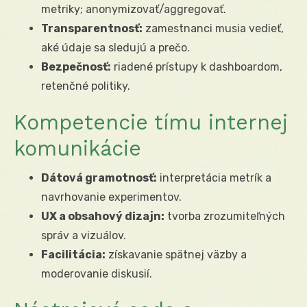
metriky; anonymizovať/aggregovať.
Transparentnosť:
zamestnanci musia vedieť,
aké údaje sa sledujú a prečo.
Bezpečnosť:
riadené prístupy k dashboardom,
retenčné politiky.
Kompetencie tímu internej
komunikácie
Dátová gramotnosť:
interpretácia metrík a
navrhovanie experimentov.
UX a obsahový dizajn:
tvorba zrozumiteľných
správ a vizuálov.
Facilitácia:
získavanie spätnej väzby a
moderovanie diskusií.