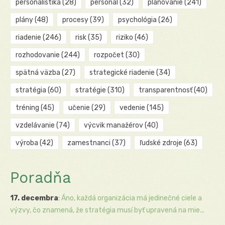
personalistika
(28)
personál
(32)
plánovanie
(241)
plány
(48)
procesy
(39)
psychológia
(26)
riadenie
(246)
risk
(35)
riziko
(46)
rozhodovanie
(244)
rozpočet
(30)
spätná väzba
(27)
strategické riadenie
(34)
stratégia
(60)
stratégie
(310)
transparentnosť
(40)
tréning
(45)
učenie
(29)
vedenie
(145)
vzdelávanie
(74)
výcvik manažérov
(40)
výroba
(42)
zamestnanci
(37)
ľudské zdroje
(63)
Poradňa
17. decembra
:
Áno, každá organizácia má jedinečné ciele a
výzvy, čo znamená, že stratégia musí byť upravená na mie...