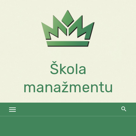
Skip
to
content
Škola
manažmentu