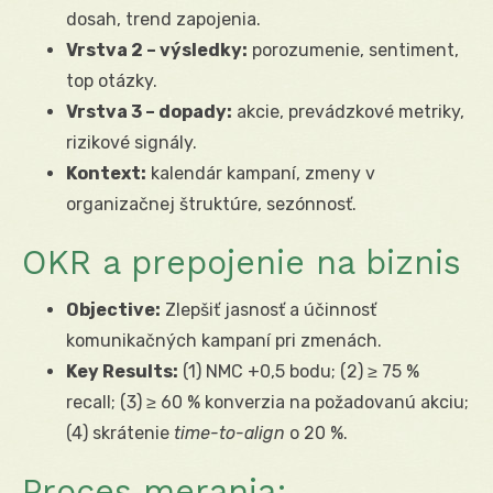
dosah, trend zapojenia.
Vrstva 2 – výsledky:
porozumenie, sentiment,
top otázky.
Vrstva 3 – dopady:
akcie, prevádzkové metriky,
rizikové signály.
Kontext:
kalendár kampaní, zmeny v
organizačnej štruktúre, sezónnosť.
OKR a prepojenie na biznis
Objective:
Zlepšiť jasnosť a účinnosť
komunikačných kampaní pri zmenách.
Key Results:
(1) NMC +0,5 bodu; (2) ≥ 75 %
recall; (3) ≥ 60 % konverzia na požadovanú akciu;
(4) skrátenie
time-to-align
o 20 %.
Proces merania: