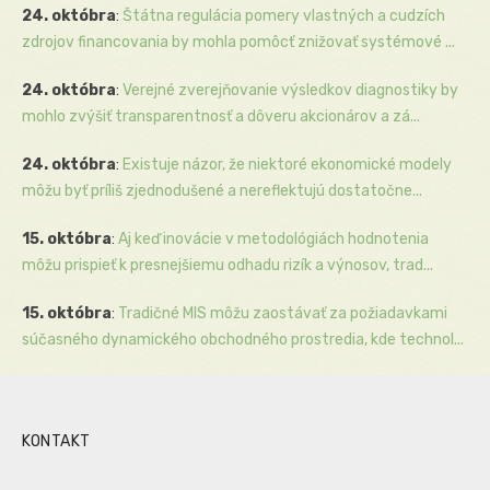
24. októbra
:
Štátna regulácia pomery vlastných a cudzích
zdrojov financovania by mohla pomôcť znižovať systémové ...
24. októbra
:
Verejné zverejňovanie výsledkov diagnostiky by
mohlo zvýšiť transparentnosť a dôveru akcionárov a zá...
24. októbra
:
Existuje názor, že niektoré ekonomické modely
môžu byť príliš zjednodušené a nereflektujú dostatočne...
15. októbra
:
Aj keď inovácie v metodológiách hodnotenia
môžu prispieť k presnejšiemu odhadu rizík a výnosov, trad...
15. októbra
:
Tradičné MIS môžu zaostávať za požiadavkami
súčasného dynamického obchodného prostredia, kde technol...
KONTAKT