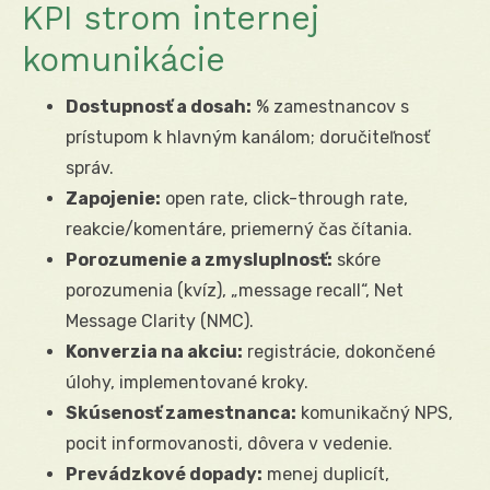
KPI strom internej
komunikácie
Dostupnosť a dosah:
% zamestnancov s
prístupom k hlavným kanálom; doručiteľnosť
správ.
Zapojenie:
open rate, click-through rate,
reakcie/komentáre, priemerný čas čítania.
Porozumenie a zmysluplnosť:
skóre
porozumenia (kvíz), „message recall“, Net
Message Clarity (NMC).
Konverzia na akciu:
registrácie, dokončené
úlohy, implementované kroky.
Skúsenosť zamestnanca:
komunikačný NPS,
pocit informovanosti, dôvera v vedenie.
Prevádzkové dopady:
menej duplicít,