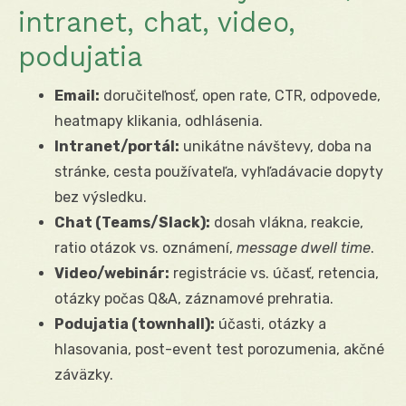
intranet, chat, video,
podujatia
Email:
doručiteľnosť, open rate, CTR, odpovede,
heatmapy klikania, odhlásenia.
Intranet/portál:
unikátne návštevy, doba na
stránke, cesta používateľa, vyhľadávacie dopyty
bez výsledku.
Chat (Teams/Slack):
dosah vlákna, reakcie,
ratio otázok vs. oznámení,
message dwell time
.
Video/webinár:
registrácie vs. účasť, retencia,
otázky počas Q&A, záznamové prehratia.
Podujatia (townhall):
účasti, otázky a
hlasovania, post-event test porozumenia, akčné
záväzky.