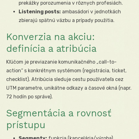
prekážky porozumenia v rôznych profesiách.
Listening posts:
ambasádori v jednotkách
zbierajú spätnú väzbu a prípady použitia.
Konverzia na akciu:
definícia a atribúcia
Kľúčom je previazanie komunikačného „call-to-
action“ s konkrétnym systémom (registrácia, ticket,
checklist). Atribúcia sleduje cestu používateľa cez
UTM parametre, unikátne odkazy a časové okná (napr.
72 hodín po správe).
Segmentácia a rovnosť
prístupu
Segmenty:
funkcia (kancelária/výroba),