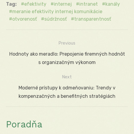
Tag:
efektivity
internej
intranet
kanály
meranie efektivity internej komunikácie
otvorenosť
súdržnosť
transparentnosť
Previous
Navigácia
Previous
Hodnoty ako meradlo: Prepojenie firemných hodnôt
v
post:
s organizačným výkonom
článku
Next
Next
Moderné prístupy k odmeňovaniu: Trendy v
post:
kompenzačných a benefitných stratégiách
Poradňa