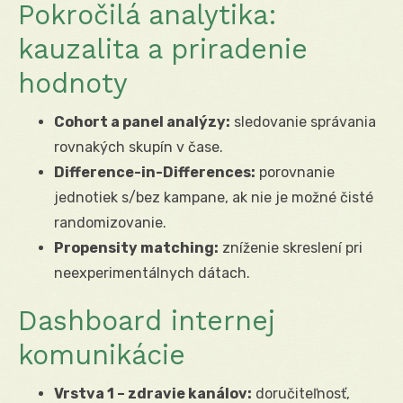
Pokročilá analytika:
kauzalita a priradenie
hodnoty
Cohort a panel analýzy:
sledovanie správania
rovnakých skupín v čase.
Difference-in-Differences:
porovnanie
jednotiek s/bez kampane, ak nie je možné čisté
randomizovanie.
Propensity matching:
zníženie skreslení pri
neexperimentálnych dátach.
Dashboard internej
komunikácie
Vrstva 1 – zdravie kanálov:
doručiteľnosť,