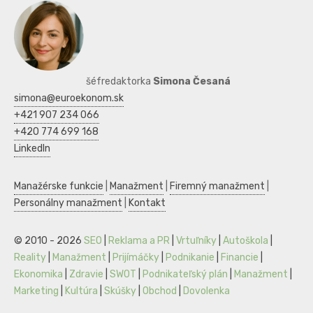
šéfredaktorka
Simona Česaná
simona@euroekonom.sk
+421 907 234 066
+420 774 699 168
LinkedIn
Manažérske funkcie
|
Manažment
|
Firemný manažment
|
Personálny manažment
|
Kontakt
© 2010 - 2026
SEO
|
Reklama a PR
|
Vrtuľníky
|
Autoškola
|
Reality
|
Manažment
|
Prijímáčky
|
Podnikanie
|
Financie
|
Ekonomika
|
Zdravie
|
SWOT
|
Podnikateľský plán
|
Manažment
|
Marketing
|
Kultúra
|
Skúšky
|
Obchod
|
Dovolenka