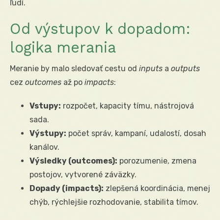
ľudí.
Od výstupov k dopadom:
logika merania
Meranie by malo sledovať cestu od
inputs
a
outputs
cez
outcomes
až po
impacts
:
Vstupy:
rozpočet, kapacity tímu, nástrojová
sada.
Výstupy:
počet správ, kampaní, udalostí, dosah
kanálov.
Výsledky (outcomes):
porozumenie, zmena
postojov, vytvorené záväzky.
Dopady (impacts):
zlepšená koordinácia, menej
chýb, rýchlejšie rozhodovanie, stabilita tímov.