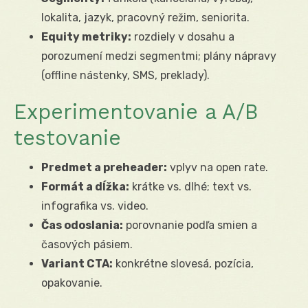
lokalita, jazyk, pracovný režim, seniorita.
Equity metriky:
rozdiely v dosahu a
porozumení medzi segmentmi; plány nápravy
(offline nástenky, SMS, preklady).
Experimentovanie a A/B
testovanie
Predmet a preheader:
vplyv na open rate.
Formát a dĺžka:
krátke vs. dlhé; text vs.
infografika vs. video.
Čas odoslania:
porovnanie podľa smien a
časových pásiem.
Variant CTA:
konkrétne slovesá, pozícia,
opakovanie.