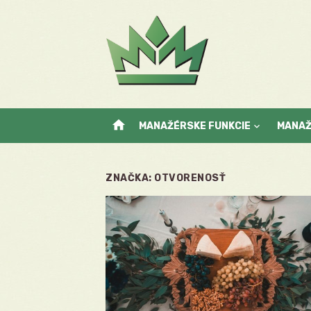
Skip
to
content
home
MANAŽÉRSKE FUNKCIE
MANA
ZNAČKA:
OTVORENOSŤ