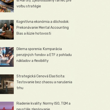
& Martin): Zjednodušený rámec pre
voľbu stratégie
Kognitívna ekonómia a dôchodok:
Prekonávanie Mental Accounting
Bias a ilúzie hotovosti
Dilema sporenia: Komparácia
penzijných fondov a ETF z pohľadu
nákladov a flexibility
Strategická Cenová Elasticita:
Testovanie bez chaosu a narušenia
trhu
Riadenie kvality: Normy ISO, TQM a
neustále zlepšovanie