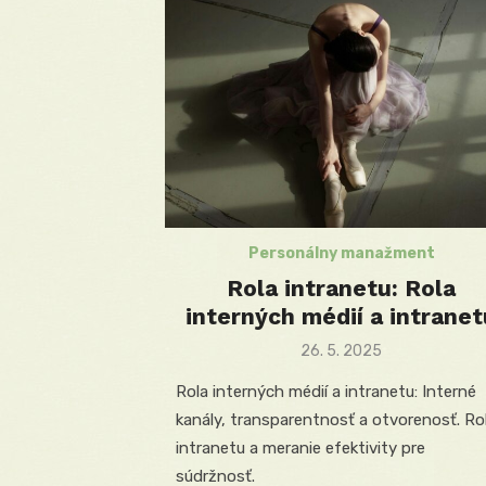
Personálny manažment
Rola intranetu: Rola
interných médií a intranet
Posted
26. 5. 2025
on
Rola interných médií a intranetu: Interné
kanály, transparentnosť a otvorenosť. Ro
intranetu a meranie efektivity pre
súdržnosť.