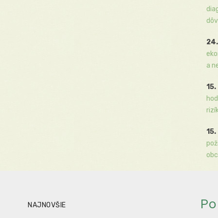
dia
dôv
24.
eko
a n
15.
hod
rizí
15.
pož
obc
Po
NAJNOVŠIE