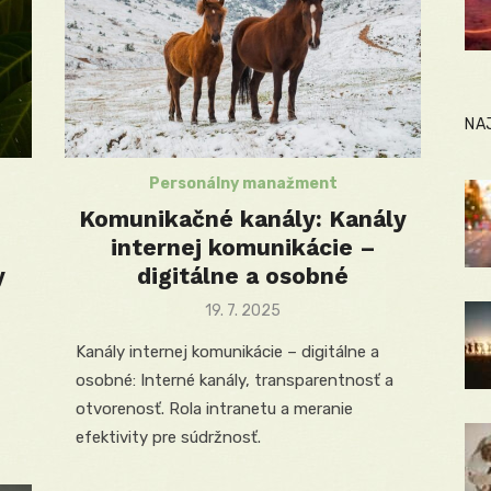
NA
Personálny manažment
Komunikačné kanály: Kanály
internej komunikácie –
y
digitálne a osobné
Posted
19. 7. 2025
on
Kanály internej komunikácie – digitálne a
osobné: Interné kanály, transparentnosť a
otvorenosť. Rola intranetu a meranie
efektivity pre súdržnosť.