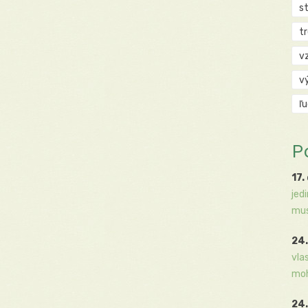
s
t
v
v
ľ
P
17.
jed
mus
24.
vla
moh
24.