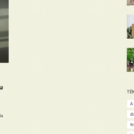
u
TÉ
A
d
la
fi