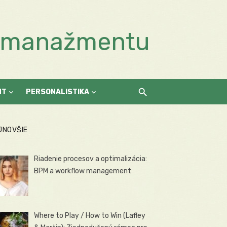
a manažmentu
NT
PERSONALISTIKA
JNOVŠIE
Riadenie procesov a optimalizácia:
BPM a workflow management
Where to Play / How to Win (Lafley