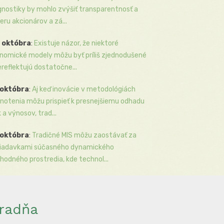
gnostiky by mohlo zvýšiť transparentnosť a
eru akcionárov a zá...
 októbra
:
Existuje názor, že niektoré
nomické modely môžu byť príliš zjednodušené
ereflektujú dostatočne...
 októbra
:
Aj keď inovácie v metodológiách
notenia môžu prispieť k presnejšiemu odhadu
k a výnosov, trad...
 októbra
:
Tradičné MIS môžu zaostávať za
iadavkami súčasného dynamického
hodného prostredia, kde technol...
radňa