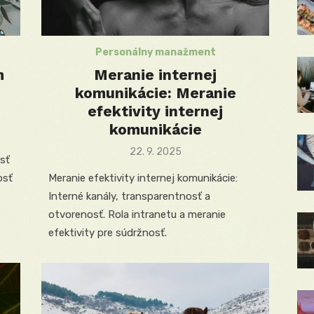
Personálny manažment
m
Meranie internej
komunikácie: Meranie
efektivity internej
komunikácie
Posted
22. 9. 2025
sť
on
osť
Meranie efektivity internej komunikácie:
Interné kanály, transparentnosť a
otvorenosť. Rola intranetu a meranie
efektivity pre súdržnosť.