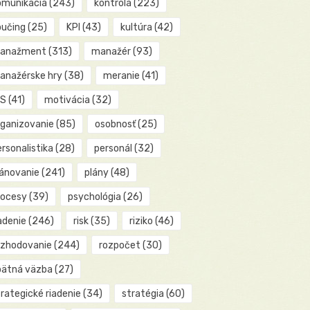
omunikácia
(243)
kontrola
(223)
oučing
(25)
KPI
(43)
kultúra
(42)
anažment
(313)
manažér
(93)
anažérske hry
(38)
meranie
(41)
IS
(41)
motivácia
(32)
rganizovanie
(85)
osobnosť
(25)
rsonalistika
(28)
personál
(32)
lánovanie
(241)
plány
(48)
rocesy
(39)
psychológia
(26)
adenie
(246)
risk
(35)
riziko
(46)
ozhodovanie
(244)
rozpočet
(30)
pätná väzba
(27)
rategické riadenie
(34)
stratégia
(60)