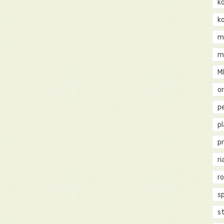
k
k
m
m
M
o
pe
p
p
ri
r
s
st