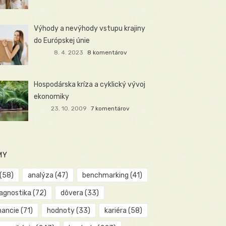
Výhody a nevýhody vstupu krajiny
do Európskej únie
8. 4. 2023
8 komentárov
Hospodárska kríza a cyklický vývoj
ekonomiky
23. 10. 2009
7 komentárov
MY
(58)
analýza
(47)
benchmarking
(41)
iagnostika
(72)
dôvera
(33)
nancie
(71)
hodnoty
(33)
kariéra
(58)