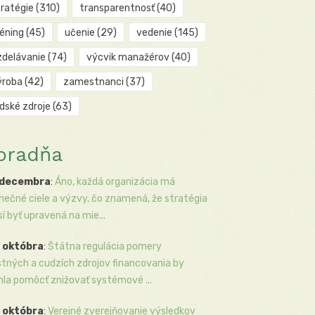
tratégie
(310)
transparentnosť
(40)
réning
(45)
učenie
(29)
vedenie
(145)
zdelávanie
(74)
výcvik manažérov
(40)
ýroba
(42)
zamestnanci
(37)
udské zdroje
(63)
oradňa
 decembra
:
Áno, každá organizácia má
inečné ciele a výzvy, čo znamená, že stratégia
í byť upravená na mie...
 októbra
:
Štátna regulácia pomery
stných a cudzích zdrojov financovania by
la pomôcť znižovať systémové ...
 októbra
:
Verejné zverejňovanie výsledkov