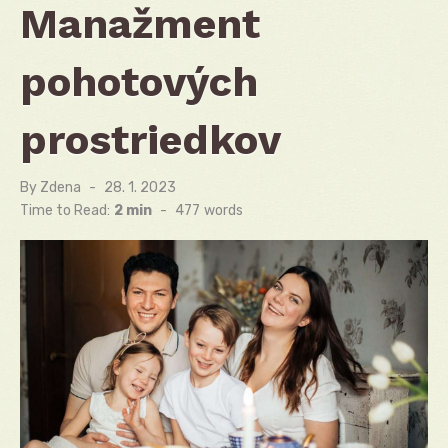
Manažment
pohotových
prostriedkov
By
Zdena
Posted
28. 1. 2023
on
Time to Read:
2 min
-
477
words