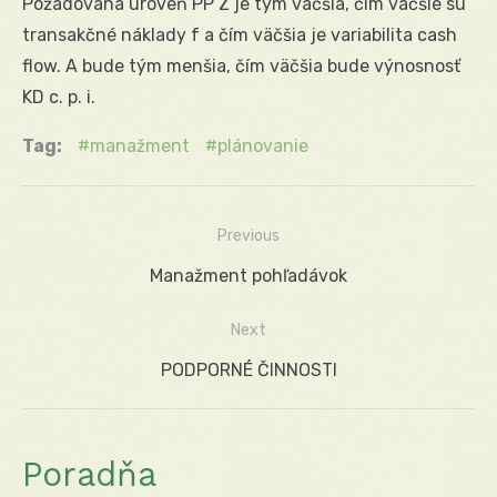
Požadovaná úroveň PP Z je tým väčšia, čím väčšie sú
transakčné náklady f a čím väčšia je variabilita cash
flow. A bude tým menšia, čím väčšia bude výnosnosť
KD c. p. i.
Tag:
manažment
plánovanie
Previous
Navigácia
Previous
Manažment pohľadávok
v
post:
Next
článku
Next
PODPORNÉ ČINNOSTI
post:
Poradňa