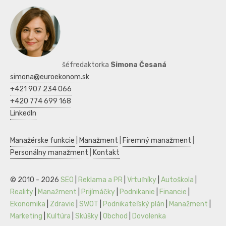
šéfredaktorka
Simona Česaná
simona@euroekonom.sk
+421 907 234 066
+420 774 699 168
LinkedIn
Manažérske funkcie
|
Manažment
|
Firemný manažment
|
Personálny manažment
|
Kontakt
© 2010 - 2026
SEO
|
Reklama a PR
|
Vrtuľníky
|
Autoškola
|
Reality
|
Manažment
|
Prijímáčky
|
Podnikanie
|
Financie
|
Ekonomika
|
Zdravie
|
SWOT
|
Podnikateľský plán
|
Manažment
|
Marketing
|
Kultúra
|
Skúšky
|
Obchod
|
Dovolenka