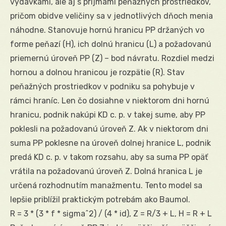
výdavkami, ale aj s príjmami peňažných prostriedkov,
pričom obidve veličiny sa v jednotlivých dňoch menia
náhodne. Stanovuje hornú hranicu PP držaných vo
forme peňazí (H), ich dolnú hranicu (L) a požadovanú
priemernú úroveň PP (Z) – bod návratu. Rozdiel medzi
hornou a dolnou hranicou je rozpätie (R). Stav
peňažných prostriedkov v podniku sa pohybuje v
rámci hraníc. Len čo dosiahne v niektorom dni hornú
hranicu, podnik nakúpi KD c. p. v takej sume, aby PP
poklesli na požadovanú úroveň Z. Ak v niektorom dni
suma PP poklesne na úroveň dolnej hranice L, podnik
predá KD c. p. v takom rozsahu, aby sa suma PP opäť
vrátila na požadovanú úroveň Z. Dolná hranica L je
určená rozhodnutím manažmentu. Tento model sa
lepšie priblížil praktickým potrebám ako Baumol.
R = 3 * (3 * f * sigma^2) / (4 * id), Z = R/3 + L, H = R + L