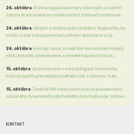
24. októbra
:
Štátna regulácia pomery vlastných a cudzích
zdrojov financovania by mohla pomôcť znižovať systémové ...
24. októbra
:
Verejné zverejňovanie výsledkov diagnostiky by
mohlo zvýšiť transparentnosť a dôveru akcionárov a zá...
24. októbra
:
Existuje názor, že niektoré ekonomické modely
môžu byť príliš zjednodušené a nereflektujú dostatočne...
15. októbra
:
Aj keď inovácie v metodológiách hodnotenia
môžu prispieť k presnejšiemu odhadu rizík a výnosov, trad...
15. októbra
:
Tradičné MIS môžu zaostávať za požiadavkami
súčasného dynamického obchodného prostredia, kde technol...
KONTAKT