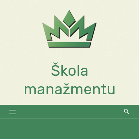
Skip
to
content
Škola
manažmentu