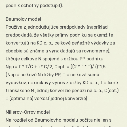
podnik ochotný podstúpiť).
Baumolov model
Používa zjednodušujúce predpoklady (napríklad
predpokladá, že všetky príjmy podniku sa okamžite
konvertujú na KD c. p., celkové peňažné výdavky za
obdobie sú známe a vynakladajú sa rovnomerne).
Určuje celkové N spojené s držbou PP podniku:
Npp = f * T/C + i * C/2, Copt. = ((2 * f * T)/ i)^1,5
(Npp = celkové N držby PP, T = celková suma
výdavkov, i = úrokový výnos z držby KD c. p., f = fixné
transakčné N jednej konverzie peňazí na c. p., C(opt.)
= (optimálna) veľkosť jednej konverzie)
Millerov-Orrov model
Na rozdiel od Baumolovho modelu počíta nie len s