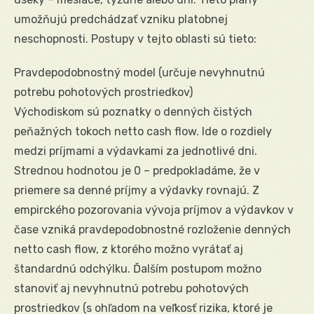
umožňujú predchádzať vzniku platobnej
neschopnosti. Postupy v tejto oblasti sú tieto:
Pravdepodobnostný model (určuje nevyhnutnú
potrebu pohotových prostriedkov)
Východiskom sú poznatky o denných čistých
peňažných tokoch netto cash flow. Ide o rozdiely
medzi príjmami a výdavkami za jednotlivé dni.
Strednou hodnotou je 0 – predpokladáme, že v
priemere sa denné príjmy a výdavky rovnajú. Z
empirckého pozorovania vývoja príjmov a výdavkov v
čase vzniká pravdepodobnostné rozloženie denných
netto cash flow, z ktorého možno vyrátať aj
štandardnú odchýlku. Ďalším postupom možno
stanoviť aj nevyhnutnú potrebu pohotových
prostriedkov (s ohľadom na veľkosť rizika, ktoré je