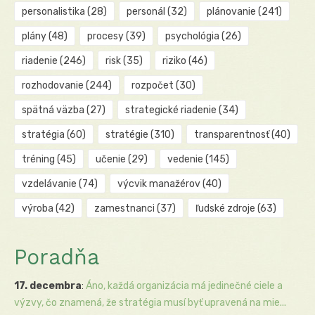
personalistika
(28)
personál
(32)
plánovanie
(241)
plány
(48)
procesy
(39)
psychológia
(26)
riadenie
(246)
risk
(35)
riziko
(46)
rozhodovanie
(244)
rozpočet
(30)
spätná väzba
(27)
strategické riadenie
(34)
stratégia
(60)
stratégie
(310)
transparentnosť
(40)
tréning
(45)
učenie
(29)
vedenie
(145)
vzdelávanie
(74)
výcvik manažérov
(40)
výroba
(42)
zamestnanci
(37)
ľudské zdroje
(63)
Poradňa
17. decembra
:
Áno, každá organizácia má jedinečné ciele a
výzvy, čo znamená, že stratégia musí byť upravená na mie...