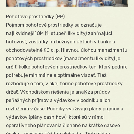
Pohotové prostriedky (PP)
Pojmom pohotové prostriedky sa označuje
najlikvidnejší OM (1. stupeň likvidity) zahŕňajúci
hotovosť, zostatky na bežných účtoch v banke a
obchodovateľné KD c. p. Hlavnou úlohou manažmentu
pohotových prostriedkov (manažmentu likvidity) je
určiť, koľko pohotových prostriedkov ten-ktorý podnik
potrebuje minimálne a optimálne viazať. Tiež
rozhoduje o tom, v akej forme pohotové prostriedky
držať. Východiskom riešenia je analýza prúdov
peňažných príjmov a výdavkov v podniku a ich
rozloženia v čase. Podniky využívajú plány príjmov a
výdavkov (plány cash flow), ktoré sú v rámci
operatívneho plánovania členené na krátke časové
úseky – mesiace, týždne alebo dni. Tieto plány