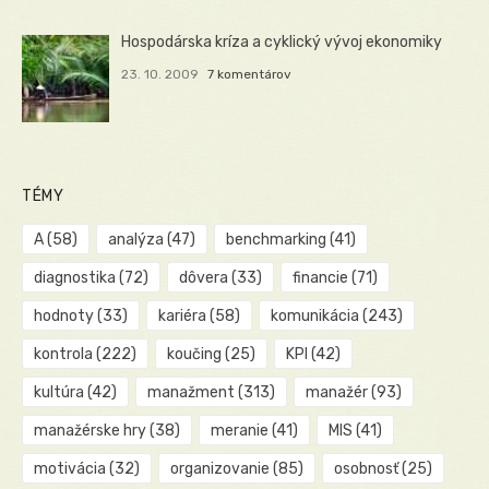
Hospodárska kríza a cyklický vývoj ekonomiky
23. 10. 2009
7 komentárov
TÉMY
A
(58)
analýza
(47)
benchmarking
(41)
diagnostika
(72)
dôvera
(33)
financie
(71)
hodnoty
(33)
kariéra
(58)
komunikácia
(243)
kontrola
(222)
koučing
(25)
KPI
(42)
kultúra
(42)
manažment
(313)
manažér
(93)
manažérske hry
(38)
meranie
(41)
MIS
(41)
motivácia
(32)
organizovanie
(85)
osobnosť
(25)