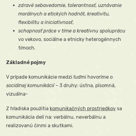
zdravé sebavedomie, tolerantnosť, uznávanie
morálnych a etických hodnôt, kreativitu,
flexibilitu a iniciatívnosť
,
schopnosť práce v tíme a kreatívnu spoluprácu
vo vekovo, sociálne a etnicky heterogénnych
tímoch.
Základné pojmy
V prípade komunikácie medzi ľuďmi hovoríme o
sociálnej komunikácií
– 3 druhy: ústna, písomná,
vizuálna-
Z hľadiska použitia
komunikačných prostriedkov
sa
komunikácia delí na: verbálnu, neverbálnu a
realizovanú činmi a skutkami.