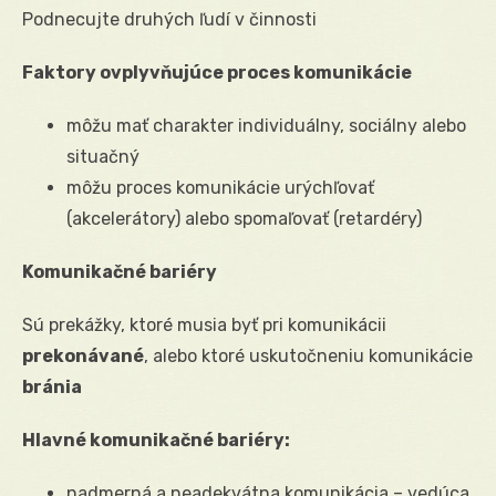
Podnecujte druhých ľudí v činnosti
Faktory ovplyvňujúce proces komunikácie
môžu mať charakter individuálny, sociálny alebo
situačný
môžu proces komunikácie urýchľovať
(akcelerátory) alebo spomaľovať (retardéry)
Komunikačné bariéry
Sú prekážky, ktoré musia byť pri komunikácii
prekonávané
, alebo ktoré uskutočneniu komunikácie
bránia
Hlavné komunikačné bariéry:
nadmerná a neadekvátna komunikácia – vedúca