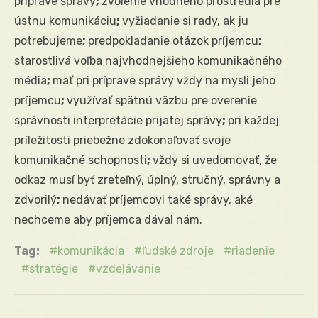
príprave správy
;
zvolenie vhodného prostredia pre
ústnu komunikáciu
;
vyžiadanie si rady, ak ju
potrebujeme
;
predpokladanie otázok príjemcu
;
starostlivá voľba najvhodnejšieho komunikačného
média
;
mať pri príprave správy vždy na mysli jeho
príjemcu
;
využívať spätnú väzbu pre overenie
správnosti interpretácie prijatej správy
;
pri každej
príležitosti priebežne zdokonaľovať svoje
komunikačné schopnosti
;
vždy si uvedomovať, že
odkaz musí byť zreteľný, úplný, stručný, správny a
zdvorilý
;
nedávať príjemcovi také správy, aké
nechceme aby príjemca dával nám.
Tag:
komunikácia
ľudské zdroje
riadenie
stratégie
vzdelávanie