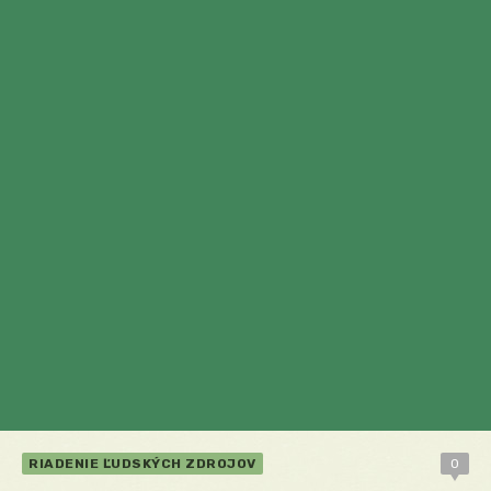
RIADENIE ĽUDSKÝCH ZDROJOV
0