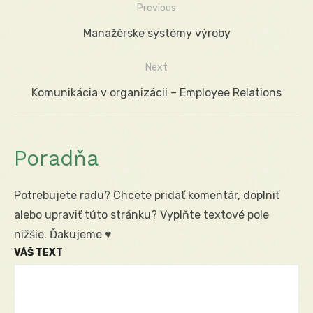
Previous
Navigácia
Previous
Manažérske systémy výroby
v
post:
Next
článku
Next
Komunikácia v organizácii – Employee Relations
post:
Poradňa
Potrebujete radu? Chcete pridať komentár, doplniť
alebo upraviť túto stránku? Vyplňte textové pole
nižšie. Ďakujeme ♥
VÁŠ TEXT