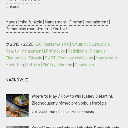
LinkedIn
Manažérske funkcie
|
Manažment
|
Firemný manažment
|
Personálny manažment
|
Kontakt
© 2010 - 2026
SEO
|
Reklama a PR
|
Vrtuľníky
|
Autoškola
|
Reality
|
Manažment
|
Prijímáčky
|
Podnikanie
|
Financie
|
Ekonomika
|
Zdravie
|
SWOT
|
Podnikateľský plán
|
Manažment
|
Marketing
|
Kultúra
|
Skúšky
|
Obchod
|
Dovolenka
NAJNOVŠIE
Where to Play / How to Win (Lafley & Martin):
Zjednodušený rámec pre voľbu stratégie
7. 8. 2026
Mato Ondrus
No comments