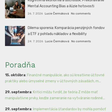
Kognitívna ekonómia a dôchodok: Prekonávanie
Mental Accounting Bias a ilúzie hotovosti
26. 7. 2026
Lucie Čermáková
No comments
Dilema sporenia: Komparácia penzijných fondov
a ETF z pohľadu nákladov a flexibility
24. 7. 2026
Lucie Čermáková
No comments
Poradňa
15. októbra
:
Finančné manipulácie, ako sú kreatívne účtovné
praktiky alebo úmyselné zmeny v účtovných zásadách, m...
29. septembra
:
Kritici môžu tvrdiť, že teória Z môže mať
manipulatívne prvky, keďže zameranie na vytváranie rodinné...
29. septembra
:
Implementácia štandardov by mohla pomôcť