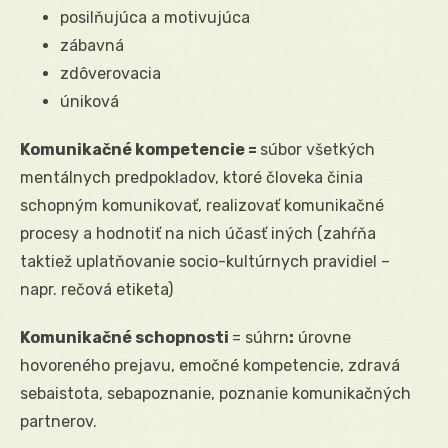
posilňujúca a motivujúca
zábavná
zdôverovacia
úniková
Komunikačné kompetencie =
súbor všetkých
mentálnych predpokladov, ktoré človeka činia
schopným komunikovať, realizovať komunikačné
procesy a hodnotiť na nich účasť iných (zahŕňa
taktiež uplatňovanie socio-kultúrnych pravidiel –
napr. rečová etiketa)
Komunikačné schopnosti
= súhrn
:
úrovne
hovoreného prejavu, emočné kompetencie, zdravá
sebaistota, sebapoznanie, poznanie komunikačných
partnerov.