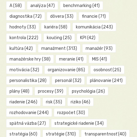
A
(58)
analýza
(47)
benchmarking
(41)
diagnostika
(72)
dôvera
(33)
financie
(71)
hodnoty
(33)
kariéra
(58)
komunikácia
(243)
kontrola
(222)
koučing
(25)
KPI
(42)
kultúra
(42)
manažment
(313)
manažér
(93)
manažérske hry
(38)
meranie
(41)
MIS
(41)
motivácia
(32)
organizovanie
(85)
osobnosť
(25)
personalistika
(28)
personál
(32)
plánovanie
(241)
plány
(48)
procesy
(39)
psychológia
(26)
riadenie
(246)
risk
(35)
riziko
(46)
rozhodovanie
(244)
rozpočet
(30)
spätná väzba
(27)
strategické riadenie
(34)
stratégia
(60)
stratégie
(310)
transparentnosť
(40)