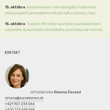
15. októbra
:
Aj keď inovácie v metodológiách hodnotenia
môžu prispieť k presnejšiemu odhadu rizík a výnosov, trad...
15. októbra
:
Tradičné MIS môžu zaostávať za požiadavkami
súčasného dynamického obchodného prostredia, kde technol...
KONTAKT
šéfredaktorka
Simona Česaná
simona@euroekonom.sk
+421 907 234 066
+420 774 699 168