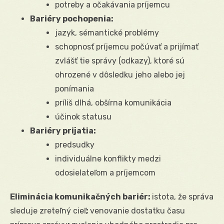
potreby a očakávania príjemcu
Bariéry pochopenia:
jazyk, sémantické problémy
schopnosť príjemcu počúvať a prijímať
zvlášť tie správy (odkazy), ktoré sú
ohrozené v dôsledku jeho alebo jej
ponímania
príliš dlhá, obšírna komunikácia
účinok statusu
Bariéry prijatia:
predsudky
individuálne konflikty medzi
odosielateľom a príjemcom
Eliminácia komunikačných bariér:
istota, že správa
sleduje zreteľný cieľ
;
venovanie dostatku času