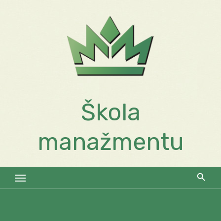
Skip
to
content
Škola
manažmentu