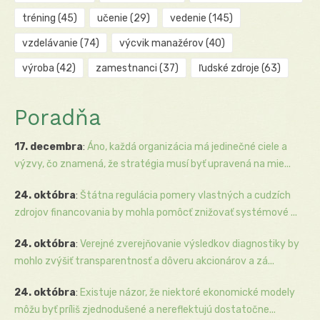
tréning
(45)
učenie
(29)
vedenie
(145)
vzdelávanie
(74)
výcvik manažérov
(40)
výroba
(42)
zamestnanci
(37)
ľudské zdroje
(63)
Poradňa
17. decembra
:
Áno, každá organizácia má jedinečné ciele a
výzvy, čo znamená, že stratégia musí byť upravená na mie...
24. októbra
:
Štátna regulácia pomery vlastných a cudzích
zdrojov financovania by mohla pomôcť znižovať systémové ...
24. októbra
:
Verejné zverejňovanie výsledkov diagnostiky by
mohlo zvýšiť transparentnosť a dôveru akcionárov a zá...
24. októbra
:
Existuje názor, že niektoré ekonomické modely
môžu byť príliš zjednodušené a nereflektujú dostatočne...