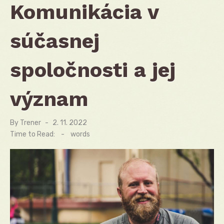
Komunikácia v
súčasnej
spoločnosti a jej
význam
By
Trener
Posted
2. 11. 2022
on
Time to Read:
-
words