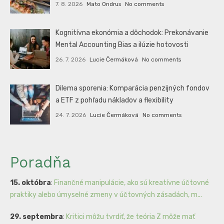
7. 8. 2026
Mato Ondrus
No comments
Kognitívna ekonómia a dôchodok: Prekonávanie
Mental Accounting Bias a ilúzie hotovosti
26. 7. 2026
Lucie Čermáková
No comments
Dilema sporenia: Komparácia penzijných fondov
a ETF z pohľadu nákladov a flexibility
24. 7. 2026
Lucie Čermáková
No comments
Poradňa
15. októbra
:
Finančné manipulácie, ako sú kreatívne účtovné
praktiky alebo úmyselné zmeny v účtovných zásadách, m...
29. septembra
:
Kritici môžu tvrdiť, že teória Z môže mať