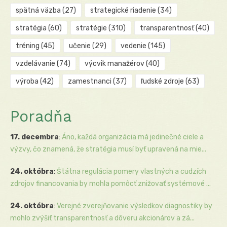
spätná väzba
(27)
strategické riadenie
(34)
stratégia
(60)
stratégie
(310)
transparentnosť
(40)
tréning
(45)
učenie
(29)
vedenie
(145)
vzdelávanie
(74)
výcvik manažérov
(40)
výroba
(42)
zamestnanci
(37)
ľudské zdroje
(63)
Poradňa
17. decembra
:
Áno, každá organizácia má jedinečné ciele a
výzvy, čo znamená, že stratégia musí byť upravená na mie...
24. októbra
:
Štátna regulácia pomery vlastných a cudzích
zdrojov financovania by mohla pomôcť znižovať systémové ...
24. októbra
:
Verejné zverejňovanie výsledkov diagnostiky by
mohlo zvýšiť transparentnosť a dôveru akcionárov a zá...