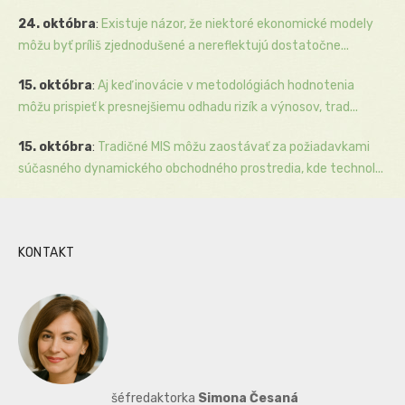
24. októbra
:
Existuje názor, že niektoré ekonomické modely
môžu byť príliš zjednodušené a nereflektujú dostatočne...
15. októbra
:
Aj keď inovácie v metodológiách hodnotenia
môžu prispieť k presnejšiemu odhadu rizík a výnosov, trad...
15. októbra
:
Tradičné MIS môžu zaostávať za požiadavkami
súčasného dynamického obchodného prostredia, kde technol...
KONTAKT
šéfredaktorka
Simona Česaná