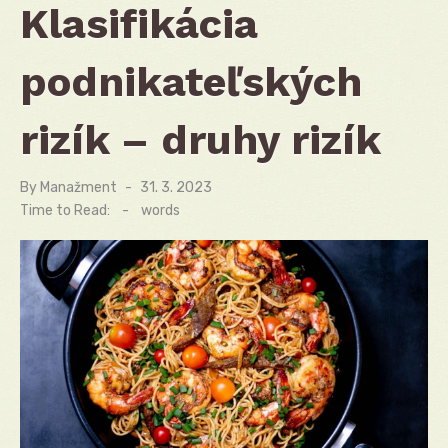
Klasifikácia
podnikateľských
rizík – druhy rizík
By
Manažment
Posted
31. 3. 2023
on
Time to Read:
-
words