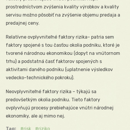
prostredníctvom zvýšenia kvality výrobkov a kvality
servisu možno pôsobiť na zvýšenie objemu predaja a
predajnej ceny.
Relatívne ovplyvniteľné faktory rizika– patria sem
faktory spojené s tou časťou okolia podniku, ktoré je
tvorené národnou ekonomikou (dopyt na vnútornom
trhu) a podstatná časť faktorov spojených s
aktivitami daného podniku (uplatnenie výsledkov
vedecko-technického pokroku).
Neovplyvniteľné faktory rizika – týkajú sa
predovšetkým okolia podniku. Tieto faktory
ovplyvňujú procesy prebiehajúce vnútri národnej
ekonomiky, ale aj mimo nej.
Tag:
risk
riziko