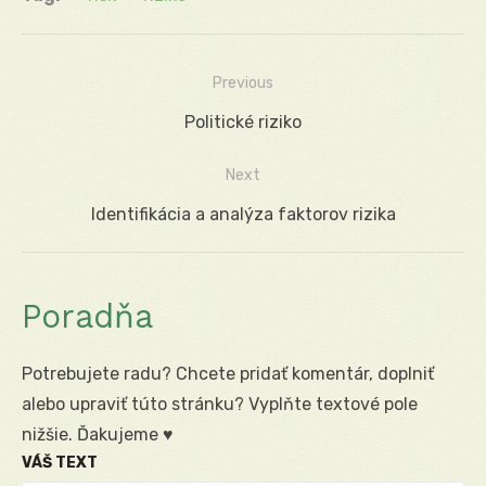
Previous
Navigácia
Previous
Politické riziko
v
post:
Next
článku
Next
Identifikácia a analýza faktorov rizika
post:
Poradňa
Potrebujete radu? Chcete pridať komentár, doplniť
alebo upraviť túto stránku? Vyplňte textové pole
nižšie. Ďakujeme ♥
VÁŠ TEXT