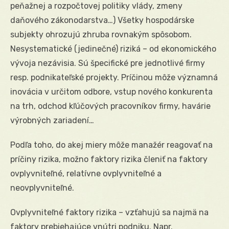
peňažnej a rozpočtovej politiky vlády, zmeny
daňového zákonodarstva…) Všetky hospodárske
subjekty ohrozujú zhruba rovnakým spôsobom.
Nesystematické (jedinečné) riziká – od ekonomického
vývoja nezávisia. Sú špecifické pre jednotlivé firmy
resp. podnikateľské projekty. Príčinou môže významná
inovácia v určitom odbore, vstup nového konkurenta
na trh, odchod kľúčových pracovníkov firmy, havárie
výrobných zariadení…
Podľa toho, do akej miery môže manažér reagovať na
príčiny rizika, možno faktory rizika členiť na faktory
ovplyvniteľné, relatívne ovplyvniteľné a
neovplyvniteľné.
Ovplyvniteľné faktory rizika – vzťahujú sa najmä na
faktory prebiehajúce vnútri podniku. Napr.