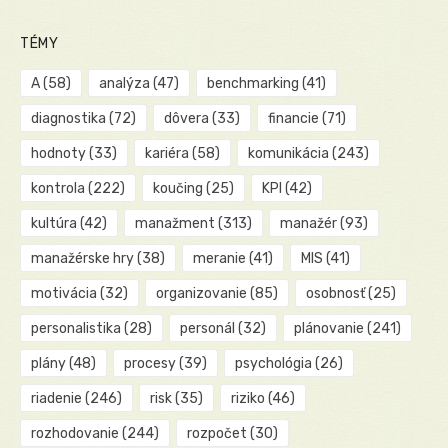
TÉMY
A
(58)
analýza
(47)
benchmarking
(41)
diagnostika
(72)
dôvera
(33)
financie
(71)
hodnoty
(33)
kariéra
(58)
komunikácia
(243)
kontrola
(222)
koučing
(25)
KPI
(42)
kultúra
(42)
manažment
(313)
manažér
(93)
manažérske hry
(38)
meranie
(41)
MIS
(41)
motivácia
(32)
organizovanie
(85)
osobnosť
(25)
personalistika
(28)
personál
(32)
plánovanie
(241)
plány
(48)
procesy
(39)
psychológia
(26)
riadenie
(246)
risk
(35)
riziko
(46)
rozhodovanie
(244)
rozpočet
(30)