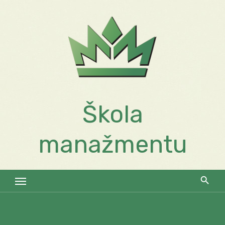
Skip
to
content
Škola
manažmentu