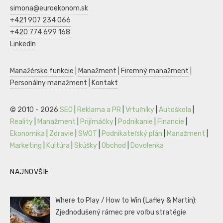
simona@euroekonom.sk
+421 907 234 066
+420 774 699 168
LinkedIn
Manažérske funkcie
|
Manažment
|
Firemný manažment
|
Personálny manažment
|
Kontakt
© 2010 - 2026
SEO
|
Reklama a PR
|
Vrtuľníky
|
Autoškola
|
Reality
|
Manažment
|
Prijímáčky
|
Podnikanie
|
Financie
|
Ekonomika
|
Zdravie
|
SWOT
|
Podnikateľský plán
|
Manažment
|
Marketing
|
Kultúra
|
Skúšky
|
Obchod
|
Dovolenka
NAJNOVŠIE
Where to Play / How to Win (Lafley & Martin):
Zjednodušený rámec pre voľbu stratégie