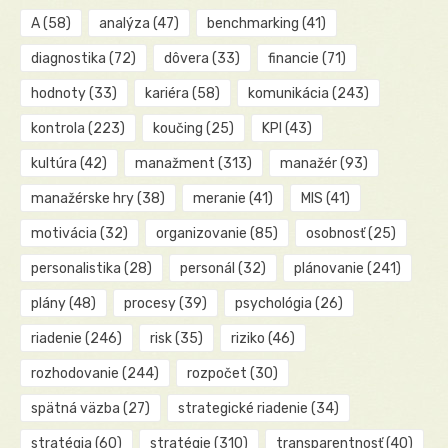
A
(58)
analýza
(47)
benchmarking
(41)
diagnostika
(72)
dôvera
(33)
financie
(71)
hodnoty
(33)
kariéra
(58)
komunikácia
(243)
kontrola
(223)
koučing
(25)
KPI
(43)
kultúra
(42)
manažment
(313)
manažér
(93)
manažérske hry
(38)
meranie
(41)
MIS
(41)
motivácia
(32)
organizovanie
(85)
osobnosť
(25)
personalistika
(28)
personál
(32)
plánovanie
(241)
plány
(48)
procesy
(39)
psychológia
(26)
riadenie
(246)
risk
(35)
riziko
(46)
rozhodovanie
(244)
rozpočet
(30)
spätná väzba
(27)
strategické riadenie
(34)
stratégia
(60)
stratégie
(310)
transparentnosť
(40)