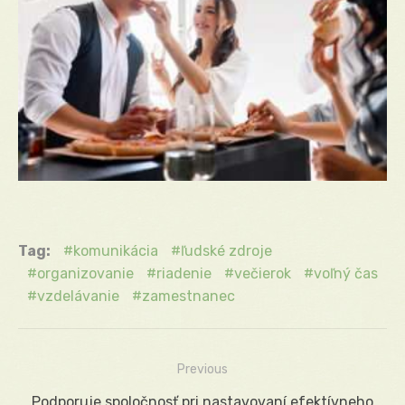
Tag:
komunikácia
ľudské zdroje
organizovanie
riadenie
večierok
voľný čas
vzdelávanie
zamestnanec
Previous
Navigácia
Previous
Podporuje spoločnosť pri nastavovaní efektívneho