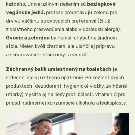
každého. Univerzálnym riešením sú
bezlepkové
vegánske jedlá,
pretože predstavujú zelenú pre
drvivú väčšinu stravovacích preferencií (či už
z vlastného presvedčenia alebo v dôsledku alergií).
Ovocie a zelenina
by nemali chýbať na žiadnom
stole. Nielen kvôli chutiam, ale uľahčí aj prípravu
a servírovanie – stačí umyť a vyložiť.
Záchranný balík umiestnený na toaletách
je
srdečné, ale aj užitočné opatrenie. Pri kozmetických
produktoch (dezodorant, hygienické vložky, zvlhčené
utierky) myslite aj na lieky proti bolesti, vitamín C pre
prípad nadmernej konzumácie alkoholu a leukoplasty.