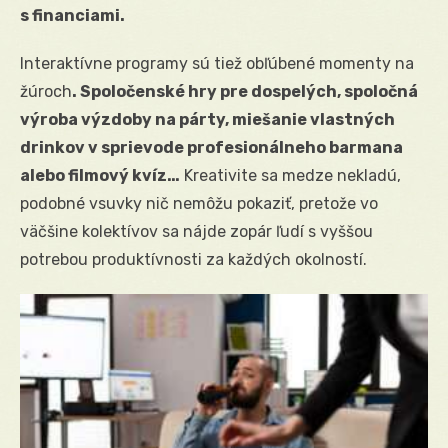
s financiami.
Interaktívne programy sú tiež obľúbené momenty na
žúroch
. Spoločenské hry pre dospelých, spoločná
výroba
výzdoby na párty
, miešanie vlastných
drinkov v sprievode profesionálneho barmana
alebo filmový kvíz…
Kreativite sa medze nekladú,
podobné vsuvky nič nemôžu pokaziť, pretože vo
väčšine kolektívov sa nájde zopár ľudí s vyššou
potrebou produktívnosti za každých okolností.