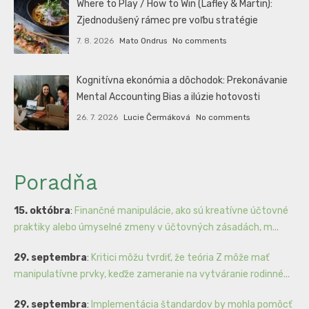
Where to Play / How to Win (Lafley & Martin):
Zjednodušený rámec pre voľbu stratégie
7. 8. 2026
Mato Ondrus
No comments
Kognitívna ekonómia a dôchodok: Prekonávanie
Mental Accounting Bias a ilúzie hotovosti
26. 7. 2026
Lucie Čermáková
No comments
Poradňa
15. októbra
:
Finančné manipulácie, ako sú kreatívne účtovné
praktiky alebo úmyselné zmeny v účtovných zásadách, m...
29. septembra
:
Kritici môžu tvrdiť, že teória Z môže mať
manipulatívne prvky, keďže zameranie na vytváranie rodinné...
29. septembra
:
Implementácia štandardov by mohla pomôcť