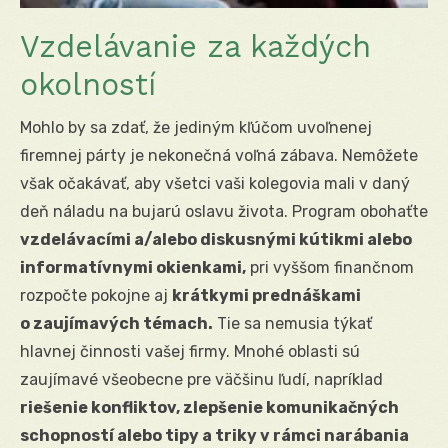
Vzdelávanie za každých
okolností
Mohlo by sa zdať, že jediným kľúčom uvoľnenej
firemnej párty je nekonečná voľná zábava. Nemôžete
však očakávať, aby všetci vaši kolegovia mali v daný
deň náladu na bujarú oslavu života. Program obohaťte
vzdelávacími a/alebo diskusnými kútikmi alebo
informatívnymi okienkami,
pri vyššom finančnom
rozpočte pokojne aj
krátkymi prednáškami
o zaujímavých témach.
Tie sa nemusia týkať
hlavnej činnosti vašej firmy. Mnohé oblasti sú
zaujímavé všeobecne pre väčšinu ľudí, napríklad
riešenie konfliktov, zlepšenie komunikačných
schopností alebo tipy a triky v rámci narábania