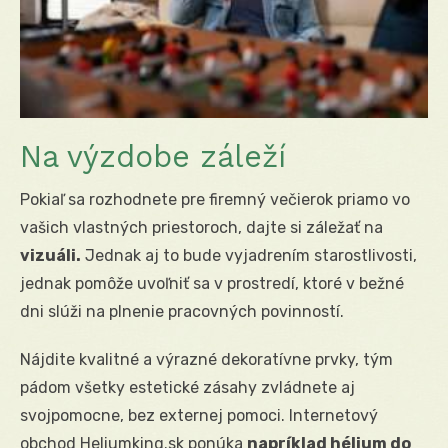
Na výzdobe záleží
Pokiaľ sa rozhodnete pre firemný večierok priamo vo
vašich vlastných priestoroch, dajte si záležať na
vizuáli.
Jednak aj to bude vyjadrením starostlivosti,
jednak pomôže uvoľniť sa v prostredí, ktoré v bežné
dni slúži na plnenie pracovných povinností.
Nájdite kvalitné a výrazné dekoratívne prvky, tým
pádom všetky estetické zásahy zvládnete aj
svojpomocne, bez externej pomoci. Internetový
obchod Heliumking.sk ponúka
napríklad
hélium do