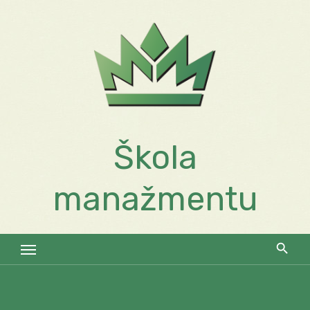
Skip
to
content
Škola
manažmentu