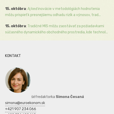
15. októbra
:
Aj keď inovácie v metodológiách hodnotenia
môžu prispieť k presnejšiemu odhadu rizík a výnosov, trad...
15. októbra
:
Tradičné MIS môžu zaostávať za požiadavkami
súčasného dynamického obchodného prostredia, kde technol...
KONTAKT
šéfredaktorka
Simona Česaná
simona@euroekonom.sk
+421 907 234 066