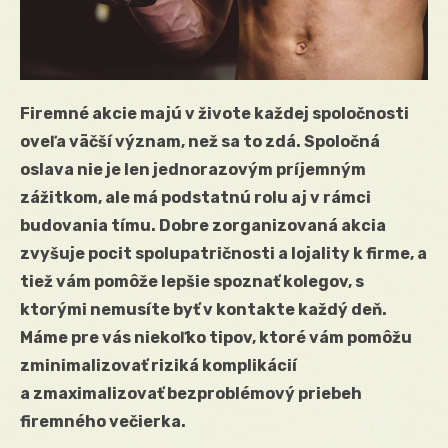
Firemné akcie majú v živote každej spoločnosti
oveľa väčší význam, než sa to zdá. Spoločná
oslava nie je len jednorazovým príjemným
zážitkom, ale má podstatnú rolu aj v rámci
budovania tímu. Dobre zorganizovaná akcia
zvyšuje pocit spolupatričnosti a lojality k firme, a
tiež vám pomôže lepšie spoznať kolegov, s
ktorými nemusíte byť v kontakte každý deň.
Máme pre vás niekoľko tipov, ktoré vám pomôžu
zminimalizovať riziká komplikácií
a zmaximalizovať bezproblémový priebeh
firemného večierka.