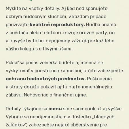
Myslite na všetky detaily. Aj keď nedisponujete
dobrým hudobným sluchom, v každom prípade
používajte
kvalitné reproduktory.
Hudba priamo
z počítača alebo telefónu znižuje úroveň párty, no
a navyše by to bol nepríjemný zážitok pre každého
vášho kolegu s citlivými ušami.
Pokiaľ sa počas večierka budete aj minimálne
vyskytovať v priestoroch kancelárií, určite zabezpečte
ochranu hodnotných predmetov.
Poškodenia
a straty dokážu pokaziť aj tú najfenomenálnejšiu
zábavu. Nehovoriac o finančnej ujme.
Detaily týkajúce sa
menu
sme spomenuli už aj vyššie.
Vyhnite sa nepríjemnostiam v dôsledku „hladných
žalúdkov“, zabezpečte nejaké občerstvenie pre