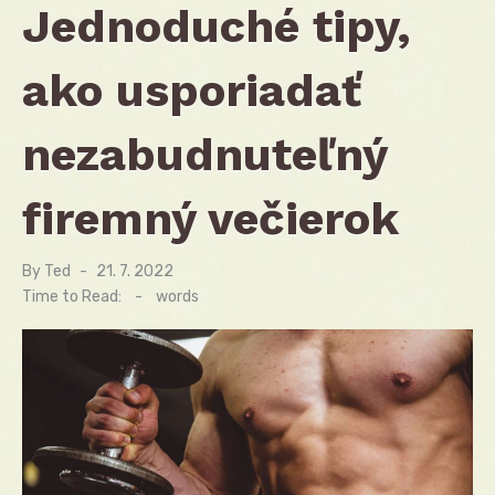
Jednoduché tipy,
ako usporiadať
nezabudnuteľný
firemný večierok
By
Ted
Posted
21. 7. 2022
on
Time to Read:
-
words