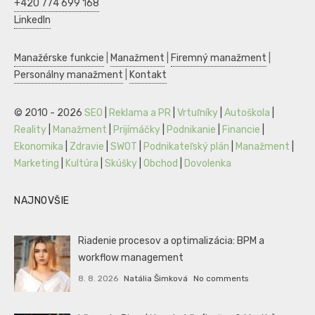
+420 774 699 168
LinkedIn
Manažérske funkcie
|
Manažment
|
Firemný manažment
|
Personálny manažment
|
Kontakt
© 2010 - 2026
SEO
|
Reklama a PR
|
Vrtuľníky
|
Autoškola
|
Reality
|
Manažment
|
Prijímáčky
|
Podnikanie
|
Financie
|
Ekonomika
|
Zdravie
|
SWOT
|
Podnikateľský plán
|
Manažment
|
Marketing
|
Kultúra
|
Skúšky
|
Obchod
|
Dovolenka
NAJNOVŠIE
Riadenie procesov a optimalizácia: BPM a
workflow management
8. 8. 2026
Natália Šimková
No comments