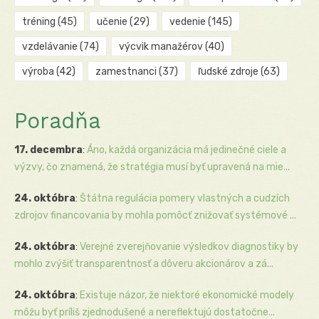
tréning
(45)
učenie
(29)
vedenie
(145)
vzdelávanie
(74)
výcvik manažérov
(40)
výroba
(42)
zamestnanci
(37)
ľudské zdroje
(63)
Poradňa
17. decembra
:
Áno, každá organizácia má jedinečné ciele a
výzvy, čo znamená, že stratégia musí byť upravená na mie...
24. októbra
:
Štátna regulácia pomery vlastných a cudzích
zdrojov financovania by mohla pomôcť znižovať systémové ...
24. októbra
:
Verejné zverejňovanie výsledkov diagnostiky by
mohlo zvýšiť transparentnosť a dôveru akcionárov a zá...
24. októbra
:
Existuje názor, že niektoré ekonomické modely
môžu byť príliš zjednodušené a nereflektujú dostatočne...