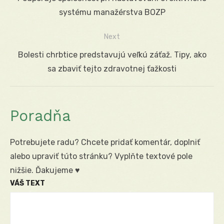
v
post:
systému manažérstva BOZP
článku
Next
Next
Bolesti chrbtice predstavujú veľkú záťaž. Tipy, ako
post:
sa zbaviť tejto zdravotnej ťažkosti
Poradňa
Potrebujete radu? Chcete pridať komentár, doplniť
alebo upraviť túto stránku? Vyplňte textové pole
nižšie. Ďakujeme ♥
VÁŠ TEXT