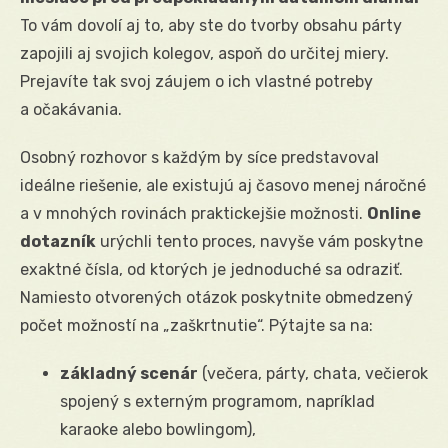
To vám dovolí aj to, aby ste do tvorby obsahu párty
zapojili aj svojich kolegov, aspoň do určitej miery.
Prejavíte tak svoj záujem o ich vlastné potreby
a očakávania.
Osobný rozhovor s každým by síce predstavoval
ideálne riešenie, ale existujú aj časovo menej náročné
a v mnohých rovinách praktickejšie možnosti.
Online
dotazník
urýchli tento proces, navyše vám poskytne
exaktné čísla, od ktorých je jednoduché sa odraziť.
Namiesto otvorených otázok poskytnite obmedzený
počet možností na „zaškrtnutie“. Pýtajte sa na:
základný scenár
(večera, párty, chata, večierok
spojený s externým programom, napríklad
karaoke alebo bowlingom),