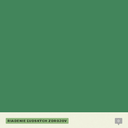
RIADENIE ĽUDSKÝCH ZDROJOV
0