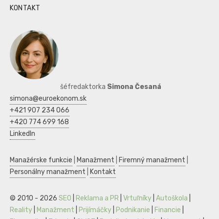
KONTAKT
šéfredaktorka
Simona Česaná
simona@euroekonom.sk
+421 907 234 066
+420 774 699 168
LinkedIn
Manažérske funkcie
|
Manažment
|
Firemný manažment
|
Personálny manažment
|
Kontakt
© 2010 - 2026
SEO
|
Reklama a PR
|
Vrtuľníky
|
Autoškola
|
Reality
|
Manažment
|
Prijímáčky
|
Podnikanie
|
Financie
|