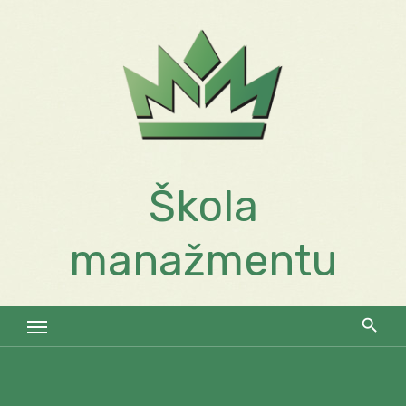
Skip
to
content
Škola
manažmentu