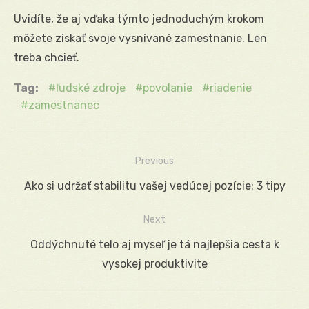
Uvidíte, že aj vďaka týmto jednoduchým krokom
môžete získať svoje vysnívané zamestnanie. Len
treba chcieť.
Tag:
ľudské zdroje
povolanie
riadenie
zamestnanec
Previous
Navigácia
Previous
Ako si udržať stabilitu vašej vedúcej pozície: 3 tipy
v
post:
Next
článku
Next
Oddýchnuté telo aj myseľ je tá najlepšia cesta k
post:
vysokej produktivite