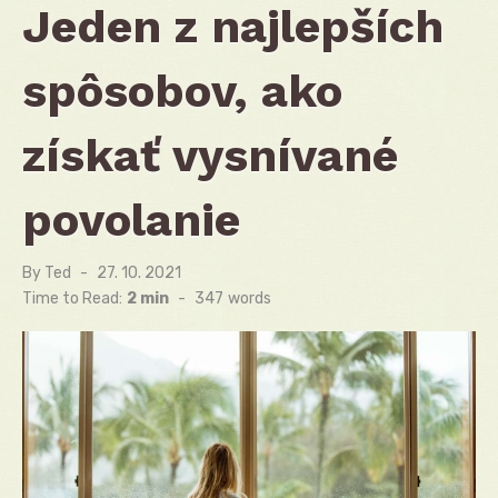
Jeden z najlepších
spôsobov, ako
získať vysnívané
povolanie
By
Ted
Posted
27. 10. 2021
on
Time to Read:
2 min
-
347
words