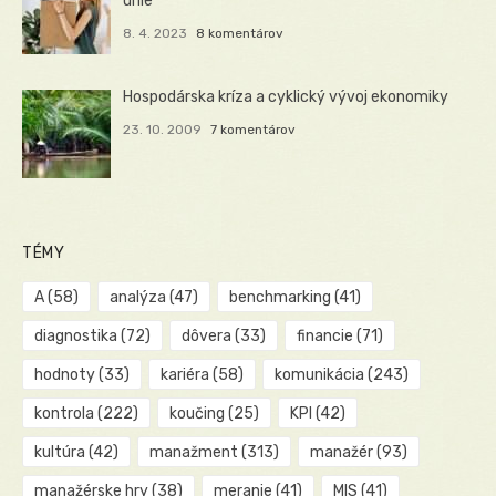
únie
8. 4. 2023
8 komentárov
Hospodárska kríza a cyklický vývoj ekonomiky
23. 10. 2009
7 komentárov
TÉMY
A
(58)
analýza
(47)
benchmarking
(41)
diagnostika
(72)
dôvera
(33)
financie
(71)
hodnoty
(33)
kariéra
(58)
komunikácia
(243)
kontrola
(222)
koučing
(25)
KPI
(42)
kultúra
(42)
manažment
(313)
manažér
(93)
manažérske hry
(38)
meranie
(41)
MIS
(41)