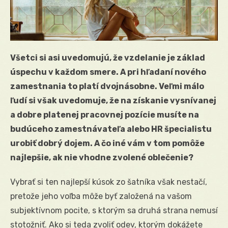
Všetci si asi uvedomujú, že vzdelanie je základ
úspechu v každom smere. A pri hľadaní nového
zamestnania to platí dvojnásobne. Veľmi málo
ľudí si však uvedomuje, že na získanie vysnívanej
a dobre platenej pracovnej pozície musíte na
budúceho zamestnávateľa alebo HR špecialistu
urobiť dobrý dojem. A čo iné vám v tom pomôže
najlepšie, ak nie vhodne zvolené oblečenie?
Vybrať si ten najlepší kúsok zo šatníka však nestačí,
pretože jeho voľba môže byť založená na vašom
subjektívnom pocite, s ktorým sa druhá strana nemusí
stotožniť. Ako si teda zvoliť odev, ktorým dokážete