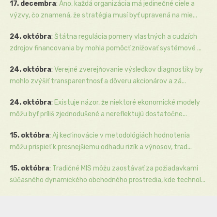
17. decembra
:
Áno, každá organizácia má jedinečné ciele a
výzvy, čo znamená, že stratégia musí byť upravená na mie...
24. októbra
:
Štátna regulácia pomery vlastných a cudzích
zdrojov financovania by mohla pomôcť znižovať systémové ...
24. októbra
:
Verejné zverejňovanie výsledkov diagnostiky by
mohlo zvýšiť transparentnosť a dôveru akcionárov a zá...
24. októbra
:
Existuje názor, že niektoré ekonomické modely
môžu byť príliš zjednodušené a nereflektujú dostatočne...
15. októbra
:
Aj keď inovácie v metodológiách hodnotenia
môžu prispieť k presnejšiemu odhadu rizík a výnosov, trad...
15. októbra
:
Tradičné MIS môžu zaostávať za požiadavkami
súčasného dynamického obchodného prostredia, kde technol...