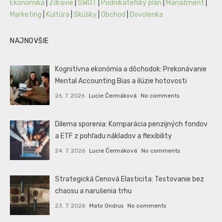
Ekonomika
|
Zdravie
|
SWOT
|
Podnikateľský plán
|
Manažment
|
Marketing
|
Kultúra
|
Skúšky
|
Obchod
|
Dovolenka
NAJNOVŠIE
Kognitívna ekonómia a dôchodok: Prekonávanie
Mental Accounting Bias a ilúzie hotovosti
26. 7. 2026
Lucie Čermáková
No comments
Dilema sporenia: Komparácia penzijných fondov
a ETF z pohľadu nákladov a flexibility
24. 7. 2026
Lucie Čermáková
No comments
Strategická Cenová Elasticita: Testovanie bez
chaosu a narušenia trhu
23. 7. 2026
Mato Ondrus
No comments