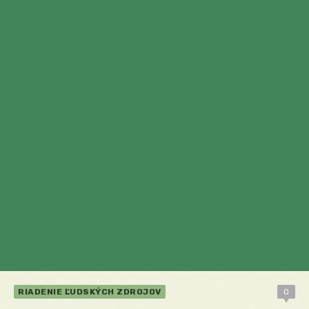
RIADENIE ĽUDSKÝCH ZDROJOV
0