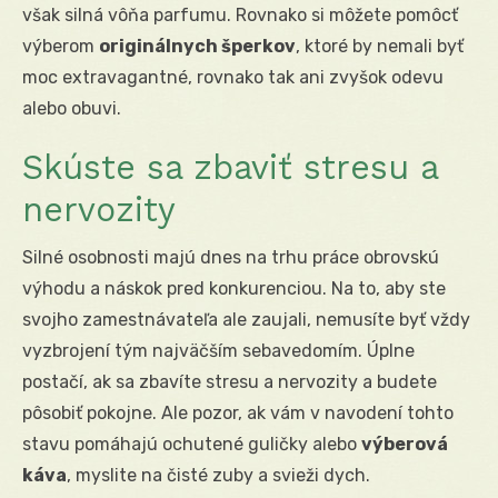
však silná vôňa parfumu. Rovnako si môžete pomôcť
výberom
originálnych šperkov
, ktoré by nemali byť
moc extravagantné, rovnako tak ani zvyšok odevu
alebo obuvi.
Skúste sa zbaviť stresu a
nervozity
Silné osobnosti majú dnes na trhu práce obrovskú
výhodu a náskok pred konkurenciou. Na to, aby ste
svojho zamestnávateľa ale zaujali, nemusíte byť vždy
vyzbrojení tým najväčším sebavedomím. Úplne
postačí, ak sa zbavíte stresu a nervozity a budete
pôsobiť pokojne. Ale pozor, ak vám v navodení tohto
stavu pomáhajú ochutené guličky alebo
výberová
káva
, myslite na čisté zuby a svieži dych.