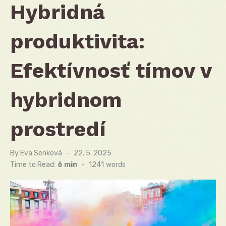
Hybridná
produktivita:
Efektívnosť tímov v
hybridnom
prostredí
By
Eva Senková
Posted
22. 5. 2025
on
Time to Read:
6 min
-
1241
words