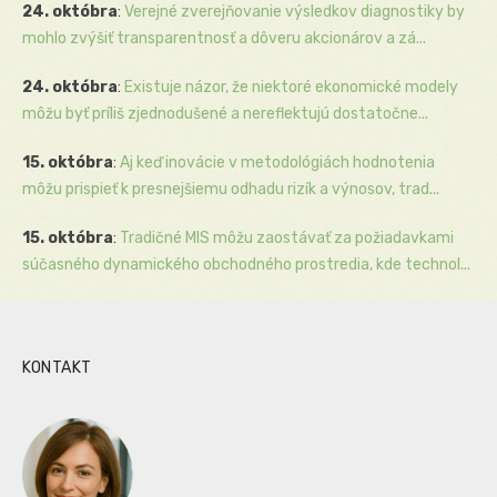
24. októbra
:
Verejné zverejňovanie výsledkov diagnostiky by
mohlo zvýšiť transparentnosť a dôveru akcionárov a zá...
24. októbra
:
Existuje názor, že niektoré ekonomické modely
môžu byť príliš zjednodušené a nereflektujú dostatočne...
15. októbra
:
Aj keď inovácie v metodológiách hodnotenia
môžu prispieť k presnejšiemu odhadu rizík a výnosov, trad...
15. októbra
:
Tradičné MIS môžu zaostávať za požiadavkami
súčasného dynamického obchodného prostredia, kde technol...
KONTAKT