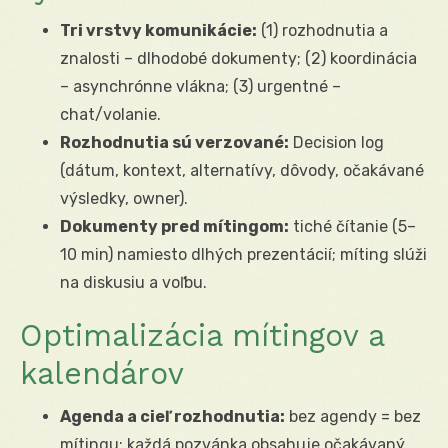
Tri vrstvy komunikácie:
(1) rozhodnutia a
znalosti – dlhodobé dokumenty; (2) koordinácia
– asynchrónne vlákna; (3) urgentné –
chat/volanie.
Rozhodnutia sú verzované:
Decision log
(dátum, kontext, alternatívy, dôvody, očakávané
výsledky, owner).
Dokumenty pred mítingom:
tiché čítanie (5–
10 min) namiesto dlhých prezentácií; míting slúži
na diskusiu a voľbu.
Optimalizácia mítingov a
kalendárov
Agenda a cieľ rozhodnutia:
bez agendy = bez
mítingu; každá pozvánka obsahuje očakávaný