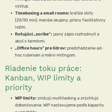
výstup.
Timeboxing a small rooms:
kratšie sloty
(25/50 min), menšie skupiny, prísny facilitatívny
režim.
Rotujúci „scribe“:
jasný zápis rozhodnutí a
akcií s termínmi.
„Office hours“ pre lídrov:
predchádzanie ad-
hoc rušeniam a mikro-mítingom.
Riadenie toku práce:
Kanban, WIP limity a
priority
WIP limity:
znižujú multitasking a zrýchľujú
dokončovanie; WIP nastavujeme podľa kapacity