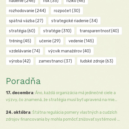
riadenie
(246)
risk
(35)
riziko
(46)
rozhodovanie
(244)
rozpočet
(30)
spätná väzba
(27)
strategické riadenie
(34)
stratégia
(60)
stratégie
(310)
transparentnosť
(40)
tréning
(45)
učenie
(29)
vedenie
(145)
vzdelávanie
(74)
výcvik manažérov
(40)
výroba
(42)
zamestnanci
(37)
ľudské zdroje
(63)
Poradňa
17. decembra
:
Áno, každá organizácia má jedinečné ciele a
výzvy, čo znamená, že stratégia musí byť upravená na mie...
24. októbra
:
Štátna regulácia pomery vlastných a cudzích
zdrojov financovania by mohla pomôcť znižovať systémové ...