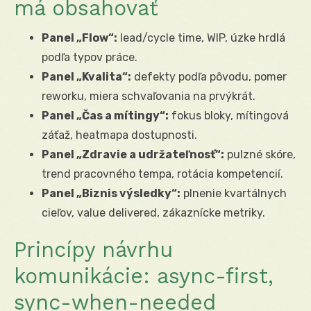
má obsahovať
Panel „Flow“:
lead/cycle time, WIP, úzke hrdlá
podľa typov práce.
Panel „Kvalita“:
defekty podľa pôvodu, pomer
reworku, miera schvaľovania na prvýkrát.
Panel „Čas a mítingy“:
fokus bloky, mítingová
záťaž, heatmapa dostupnosti.
Panel „Zdravie a udržateľnosť“:
pulzné skóre,
trend pracovného tempa, rotácia kompetencií.
Panel „Biznis výsledky“:
plnenie kvartálnych
cieľov, value delivered, zákaznícke metriky.
Princípy návrhu
komunikácie: async-first,
sync-when-needed