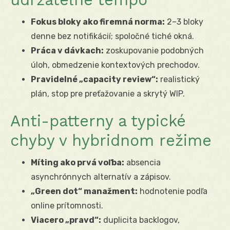
Fokus bloky ako firemná norma:
2–3 bloky
denne bez notifikácií; spoločné tiché okná.
Práca v dávkach:
zoskupovanie podobných
úloh, obmedzenie kontextových prechodov.
Pravidelné „capacity review“:
realistický
plán, stop pre preťažovanie a skrytý WIP.
Anti-patterny a typické
chyby v hybridnom režime
Míting ako prvá voľba:
absencia
asynchrónnych alternatív a zápisov.
„Green dot“ manažment:
hodnotenie podľa
online prítomnosti.
Viacero „pravd“:
duplicita backlogov,