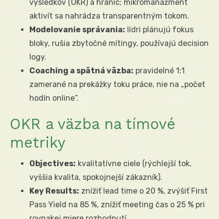
výsledkov (OKR) a hraníc; mikromanažment
aktivít sa nahrádza transparentným tokom.
Modelovanie správania:
lídri plánujú fokus
bloky, rušia zbytočné mítingy, používajú decision
logy.
Coaching a spätná väzba:
pravidelné 1:1
zamerané na prekážky toku práce, nie na „počet
hodín online“.
OKR a väzba na tímové
metriky
Objectives:
kvalitatívne ciele (rýchlejší tok,
vyššia kvalita, spokojnejší zákazník).
Key Results:
znížiť lead time o 20 %, zvýšiť First
Pass Yield na 85 %, znížiť meeting čas o 25 % pri
rovnakej miere rozhodnutí.