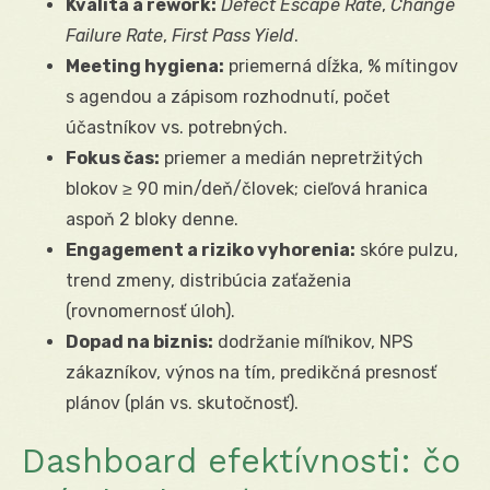
Kvalita a rework:
Defect Escape Rate
,
Change
Failure Rate
,
First Pass Yield
.
Meeting hygiena:
priemerná dĺžka, % mítingov
s agendou a zápisom rozhodnutí, počet
účastníkov vs. potrebných.
Fokus čas:
priemer a medián nepretržitých
blokov ≥ 90 min/deň/človek; cieľová hranica
aspoň 2 bloky denne.
Engagement a riziko vyhorenia:
skóre pulzu,
trend zmeny, distribúcia zaťaženia
(rovnomernosť úloh).
Dopad na biznis:
dodržanie míľnikov, NPS
zákazníkov, výnos na tím, predikčná presnosť
plánov (plán vs. skutočnosť).
Dashboard efektívnosti: čo