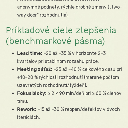
anonymné podnety, rýchle drobné zmeny („two-
way door“ rozhodnutia).
Príkladové ciele zlepšenia
(benchmarkové pásma)
Lead time:
–20 až –35 % v horizonte 2–3
kvartálov pri stabilnom rozsahu práce.
Meeting záťaž:
–25 až –40 % celkového času pri
+10–20 % rýchlosti rozhodnutí (merané počtom
uzavretých rozhodnutí/týždeň).
Fokus bloky:
≥ 2 × 90 min/deň pri ≥ 60 % členov
tímu.
Rework:
–15 až –30 % reopen/defektov v dvoch
iteráciách.