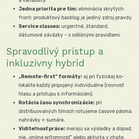
a variability.
Jedna priorita pre tím:
eliminácia skrytých
front; produktový backlog je jediný zdroj pravdy.
Service classes:
urgentné, štandard,
dátumové záväzky – s odlišnými pravidlami.
Spravodlivý prístup a
inkluzívny hybrid
„Remote-first“ formáty:
aj pri fyzickej ko-
lokalite každý pripojený individuálne (rovnosť
hlasu a prístupu k informáciám).
Rotácia času synchronizácie:
pri
distribuovaných tímoch rotujeme časové pásma;
nahrávky + sumáre.
Viditeľnosť práce:
merajú sa výsledky a dopad,
nie „online prítomnosť“ alebo aktivita v chate.