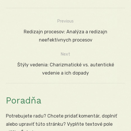
Previous
Navigácia
Previous
Redizajn procesov: Analýza a redizajn
v
post:
neefektívnych procesov
článku
Next
Next
Štýly vedenia: Charizmatické vs. autentické
post:
vedenie a ich dopady
Poradňa
Potrebujete radu? Chcete pridať komentár, doplniť
alebo upraviť túto stránku? Vyplňte textové pole