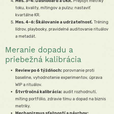
Mes. 3–4: Dashboard a OKR.
Prepojiť metriky
toku, kvality, mítingov a pulzu; nastaviť
kvartálne KR.
Mes. 4–6: Škálovanie a udržateľnosť.
Tréning
lídrov, playbooky, pravidelné auditovanie rituálov
a metadát.
Meranie dopadu a
priebežná kalibrácia
Review po 6 týždňoch:
porovnanie proti
baseline, vyhodnotenie experimentov, úprava
WIP a rituálov.
Štvrťročná kalibrácia:
audit rozhodnutí,
míting portfólio, zdravie tímu a dopad na biznis
metriky.
Mechanizmus sťažností a návrhov: