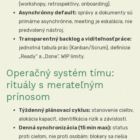
(workshopy, retrospektívy, onboarding).
Asynchrónny default:
správy a dokumenty sú
primárne asynchrónne, meeting je eskalácia, nie
predvolený nástroj.
Transparentný backlog a viditeľnosť práce:
jednotná tabuľa prác (Kanban/Scrum), definície
„Ready“ a „Done“, WIP limity.
Operačný systém tímu:
rituály s merateľným
prínosom
Týždenný plánovací cyklus:
stanovenie cieľov,
alokácia kapacít, identifikácia rizík a závislostí.
Denná synchronizácia (15 min max):
status
proti cieľom, nie proti osobám; blokery sa riešia