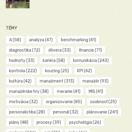
TÉMY
A
(58)
analýza
(47)
benchmarking
(41)
diagnostika
(72)
dôvera
(33)
financie
(71)
hodnoty
(33)
kariéra
(58)
komunikácia
(243)
kontrola
(222)
koučing
(25)
KPI
(42)
kultúra
(42)
manažment
(313)
manažér
(93)
manažérske hry
(38)
meranie
(41)
MIS
(41)
motivácia
(32)
organizovanie
(85)
osobnosť
(25)
personalistika
(28)
personál
(32)
plánovanie
(241)
plány
(48)
procesy
(39)
psychológia
(26)