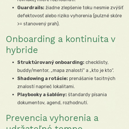
Guardrails:
žiadne zlepšenie toku nesmie zvýšiť
defektovosť alebo riziko vyhorenia (pulzné skóre
>= stanovený prah).
Onboarding a kontinuita v
hybride
Struktúrovaný onboarding:
checklisty,
buddy/mentor, „mapa znalostí“ a „kto je kto“.
Shadowing a rotácie:
prenášanie tacitných
znalostí naprieč lokalitami.
Playbooky a šablóny:
štandardy písania
dokumentov, agend, rozhodnutí.
Prevencia vyhorenia a
udržateľné tempo