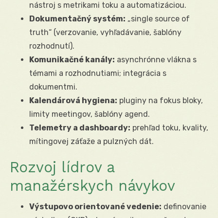
nástroj s metrikami toku a automatizáciou.
Dokumentačný systém:
„single source of
truth“ (verzovanie, vyhľadávanie, šablóny
rozhodnutí).
Komunikačné kanály:
asynchrónne vlákna s
témami a rozhodnutiami; integrácia s
dokumentmi.
Kalendárová hygiena:
pluginy na fokus bloky,
limity meetingov, šablóny agend.
Telemetry a dashboardy:
prehľad toku, kvality,
mítingovej záťaže a pulzných dát.
Rozvoj lídrov a
manažérskych návykov
Výstupovo orientované vedenie:
definovanie