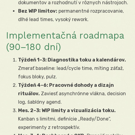
dokumentov a rozhodnutí v rôznych nástrojoch.
Bez WIP limitov:
permanentné rozpracovanie,
dlhé lead times, vysoký rework.
Implementačná roadmapa
(90–180 dní)
Týždeň 1–3: Diagnostika toku a kalendárov.
Zmerať baseline: lead/cycle time, míting záťaž,
fokus bloky, pulz.
Týždeň 4–6: Pracovné dohody a dizajn
rituálov.
Zaviesť asynchrónne vlákna, decision
log, šablóny agend.
Mes. 2–3: WIP limity a vizualizácia toku.
Kanban s limitmi, definície „Ready/Done“,
experimenty z retrospektív.