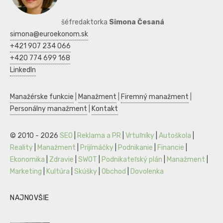
šéfredaktorka
Simona Česaná
simona@euroekonom.sk
+421 907 234 066
+420 774 699 168
LinkedIn
Manažérske funkcie
|
Manažment
|
Firemný manažment
|
Personálny manažment
|
Kontakt
© 2010 - 2026
SEO
|
Reklama a PR
|
Vrtuľníky
|
Autoškola
|
Reality
|
Manažment
|
Prijímáčky
|
Podnikanie
|
Financie
|
Ekonomika
|
Zdravie
|
SWOT
|
Podnikateľský plán
|
Manažment
|
Marketing
|
Kultúra
|
Skúšky
|
Obchod
|
Dovolenka
NAJNOVŠIE