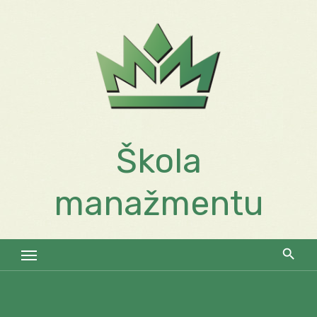
Skip
to
content
Škola
manažmentu