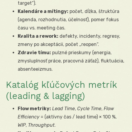
target“).
Kalendáre a mítingy:
počet, dĺžka, štruktúra
(agenda, rozhodnutia, účelnosť), pomer fokus
času vs. meeting čas.
Kvalita a rework:
defekty, incidenty, regresy,
zmeny po akceptácii, počet „reopen“.
Zdravie tímu:
pulzné prieskumy (energia,
zmysluplnosť práce, pracovná záťaž), fluktuácia,
absenteeizmus.
Katalóg kľúčových metrík
(leading & lagging)
Flow metriky:
Lead Time
,
Cycle Time
,
Flow
Efficiency
= (aktívny čas / lead time) × 100 %,
WIP
,
Throughput
.