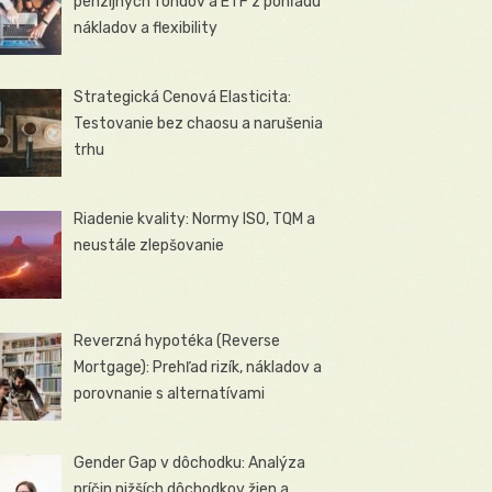
penzijných fondov a ETF z pohľadu
nákladov a flexibility
Strategická Cenová Elasticita:
Testovanie bez chaosu a narušenia
trhu
Riadenie kvality: Normy ISO, TQM a
neustále zlepšovanie
Reverzná hypotéka (Reverse
Mortgage): Prehľad rizík, nákladov a
porovnanie s alternatívami
Gender Gap v dôchodku: Analýza
príčin nižších dôchodkov žien a