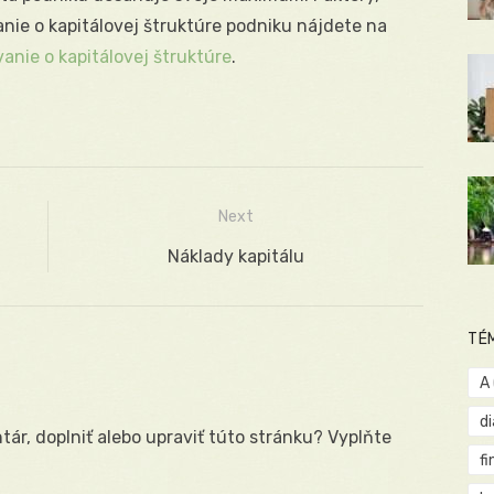
nie o kapitálovej štruktúre podniku nájdete na
anie o kapitálovej štruktúre
.
Next
Next
Náklady kapitálu
post:
TÉ
A
d
ár, doplniť alebo upraviť túto stránku? Vyplňte
fi