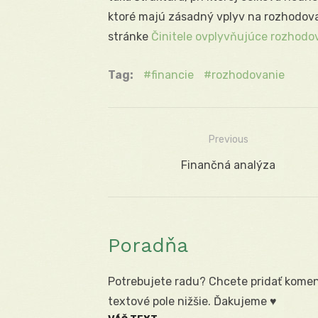
ktoré majú zásadný vplyv na rozhodova
stránke
Činitele ovplyvňujúce rozhodov
Tag:
financie
rozhodovanie
Previous
Navigácia
Previous
Finančná analýza
v
post:
článku
Poradňa
Potrebujete radu? Chcete pridať koment
textové pole nižšie. Ďakujeme ♥