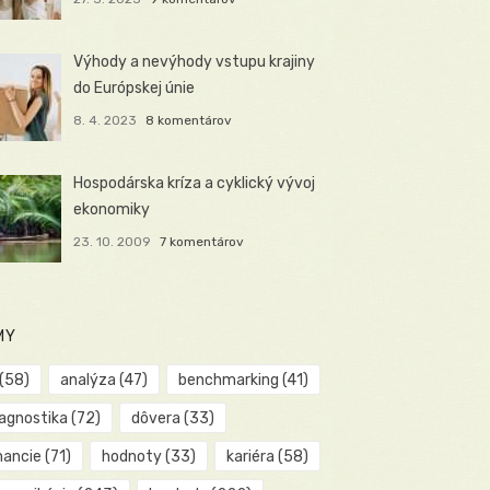
Výhody a nevýhody vstupu krajiny
do Európskej únie
8. 4. 2023
8 komentárov
Hospodárska kríza a cyklický vývoj
ekonomiky
23. 10. 2009
7 komentárov
MY
(58)
analýza
(47)
benchmarking
(41)
iagnostika
(72)
dôvera
(33)
nancie
(71)
hodnoty
(33)
kariéra
(58)