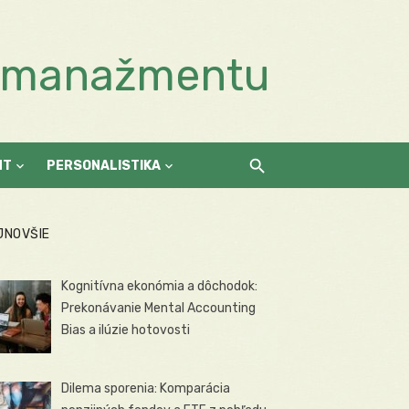
a manažmentu
NT
PERSONALISTIKA
JNOVŠIE
Kognitívna ekonómia a dôchodok:
Prekonávanie Mental Accounting
Bias a ilúzie hotovosti
Dilema sporenia: Komparácia