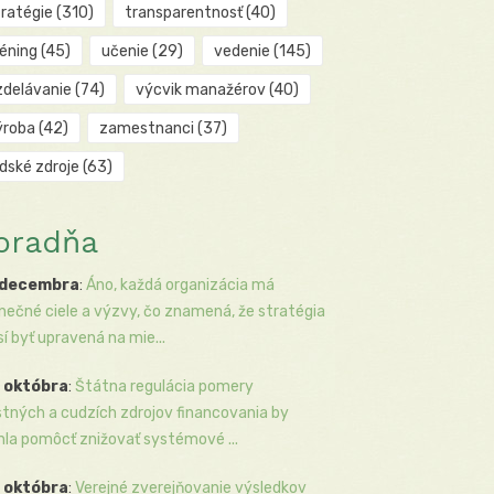
tratégie
(310)
transparentnosť
(40)
réning
(45)
učenie
(29)
vedenie
(145)
zdelávanie
(74)
výcvik manažérov
(40)
ýroba
(42)
zamestnanci
(37)
udské zdroje
(63)
oradňa
 decembra
:
Áno, každá organizácia má
inečné ciele a výzvy, čo znamená, že stratégia
í byť upravená na mie...
 októbra
:
Štátna regulácia pomery
stných a cudzích zdrojov financovania by
la pomôcť znižovať systémové ...
 októbra
:
Verejné zverejňovanie výsledkov