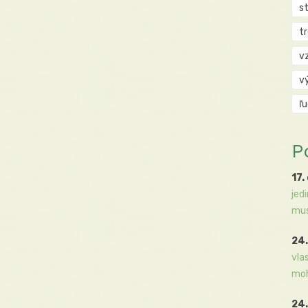
s
t
v
v
ľ
P
17.
jed
mus
24.
vla
moh
24.