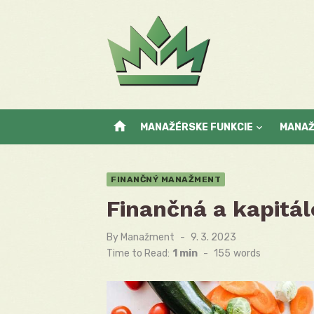
Skip
to
content
home
MANAŽÉRSKE FUNKCIE
MANA
FINANČNÝ MANAŽMENT
Finančná a kapitál
By
Manažment
Posted
9. 3. 2023
on
Time to Read:
1 min
-
155
words