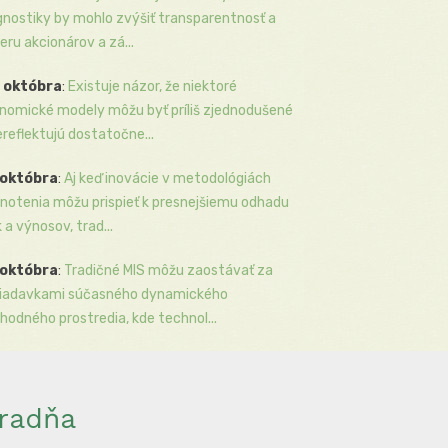
gnostiky by mohlo zvýšiť transparentnosť a
eru akcionárov a zá...
 októbra
:
Existuje názor, že niektoré
nomické modely môžu byť príliš zjednodušené
ereflektujú dostatočne...
 októbra
:
Aj keď inovácie v metodológiách
notenia môžu prispieť k presnejšiemu odhadu
k a výnosov, trad...
 októbra
:
Tradičné MIS môžu zaostávať za
iadavkami súčasného dynamického
hodného prostredia, kde technol...
radňa