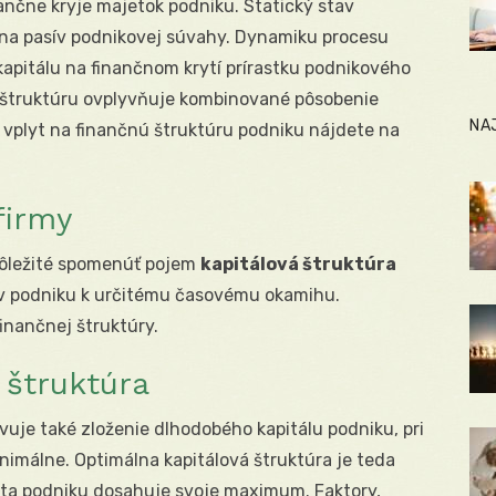
nančne kryje majetok podniku. Statický stav
rana pasív podnikovej súvahy. Dynamiku procesu
kapitálu na finančnom krytí prírastku podnikového
 štruktúru ovplyvňuje kombinované pôsobenie
NA
 vplyt na finančnú štruktúru podniku nájdete na
firmy
 dôležité spomenúť pojem
kapitálová štruktúra
jov podniku k určitému časovému okamihu.
finančnej štruktúry.
 štruktúra
vuje také zloženie dlhodobého kapitálu podniku, pri
inimálne. Optimálna kapitálová štruktúra je teda
nota podniku dosahuje svoje maximum. Faktory,