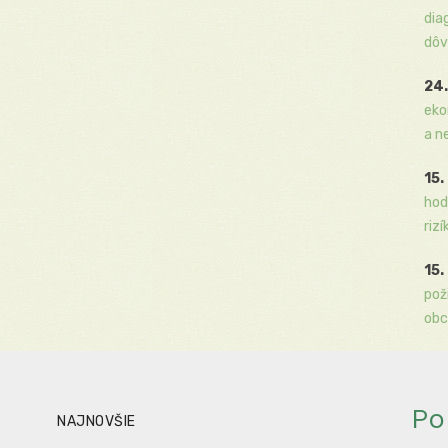
dia
dôv
24.
eko
a n
15.
hod
rizí
15.
pož
obc
Po
NAJNOVŠIE