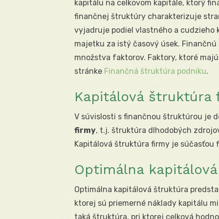
kapitálu na celkovom kapitále, ktorý fi
finančnej štruktúry charakterizuje st
vyjadruje podiel vlastného a cudzieho 
majetku za istý časový úsek. Finančnú
množstva faktorov. Faktory, ktoré majú
stránke
Finančná štruktúra podniku
.
Kapitálová štruktúra 
V súvislosti s finančnou štruktúrou je
firmy
, t.j. štruktúra dlhodobých zdro
Kapitálová štruktúra firmy je súčasťou 
Optimálna kapitálová
Optimálna kapitálová štruktúra predsta
ktorej sú priemerné náklady kapitálu m
taká štruktúra, pri ktorej celková hod