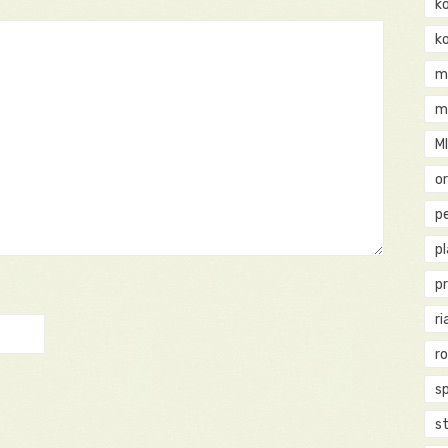
k
k
m
m
M
o
pe
p
p
ri
r
s
st