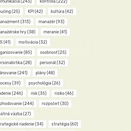
omunikácia
(243)
kontrola
(222)
oučing
(25)
KPI
(42)
kultúra
(42)
anažment
(313)
manažér
(93)
anažérske hry
(38)
meranie
(41)
IS
(41)
motivácia
(32)
rganizovanie
(85)
osobnosť
(25)
rsonalistika
(28)
personál
(32)
lánovanie
(241)
plány
(48)
rocesy
(39)
psychológia
(26)
adenie
(246)
risk
(35)
riziko
(46)
ozhodovanie
(244)
rozpočet
(30)
pätná väzba
(27)
rategické riadenie
(34)
stratégia
(60)