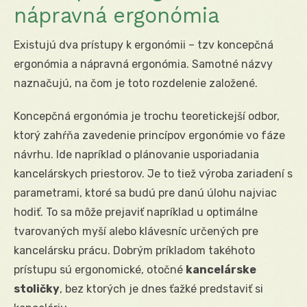
nápravná ergonómia
Existujú dva prístupy k ergonómii – tzv koncepčná
ergonómia a nápravná ergonómia. Samotné názvy
naznačujú, na čom je toto rozdelenie založené.
Koncepčná ergonómia je trochu teoretickejší odbor,
ktorý zahŕňa zavedenie princípov ergonómie vo fáze
návrhu. Ide napríklad o plánovanie usporiadania
kancelárskych priestorov. Je to tiež výroba zariadení s
parametrami, ktoré sa budú pre danú úlohu najviac
hodiť. To sa môže prejaviť napríklad u optimálne
tvarovaných myší alebo klávesníc určených pre
kancelársku prácu. Dobrým príkladom takéhoto
prístupu sú ergonomické, otočné
kancelárske
stoličky
, bez ktorých je dnes ťažké predstaviť si