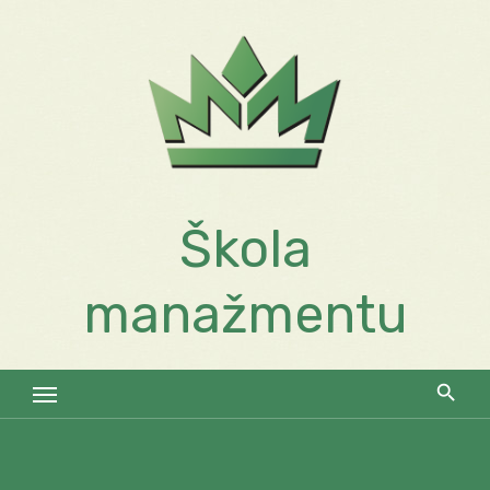
Skip
to
content
Škola
manažmentu