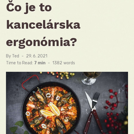
Čo je to
kancelárska
ergonómia?
By
Ted
Posted
29. 6. 2021
on
Time to Read:
7 min
-
1382
words