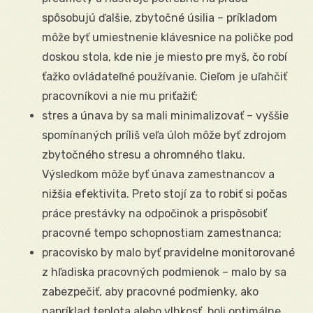
spôsobujú ďalšie, zbytočné úsilia – príkladom
môže byť umiestnenie klávesnice na poličke pod
doskou stola, kde nie je miesto pre myš, čo robí
ťažko ovládateľné používanie. Cieľom je uľahčiť
pracovníkovi a nie mu priťažiť;
stres a únava by sa mali minimalizovať – ​​vyššie
spomínaných príliš veľa úloh môže byť zdrojom
zbytočného stresu a ohromného tlaku.
Výsledkom môže byť únava zamestnancov a
nižšia efektivita. Preto stojí za to robiť si počas
práce prestávky na odpočinok a prispôsobiť
pracovné tempo schopnostiam zamestnanca;
pracovisko by malo byť pravidelne monitorované
z hľadiska pracovných podmienok – malo by sa
zabezpečiť, aby pracovné podmienky, ako
napríklad teplota alebo vlhkosť, boli optimálne.