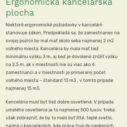
Ergonomická kancelárska
plocha
Niektoré ergonomické požiadavky v kancelárii
stanovuje zákon. Predpokladá sa, že zamestnanec na
svojej pozícii by mal mať okolo seba najmenej 2 m2
voľného miesta. Kancelária by mala mať tiež
minimálnu výšku 3 m, aj keď je dovolené znížiť výšku
na 2,5 m, ak v miestnosti nie sú viac ako 4
zamestnanci a v miestnosti je primeraný počet
voľného miesta – štandard 13 m3 , v tomto prípade
najmenej 15 m3.
Kancelária musí byť tiež dobre osvetlená. V prípade
umelého osvetlenia je to najmenej 500 luxov, treba
však zdôrazniť, že by to malo byť žlté, teplé svetlo,
najmä v kanceláriách, kde práca trvá do neskorých