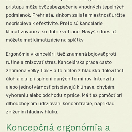
prístupu môže byť zabezpečenie vhodných tepelných
podmienok. Prehriata, slnkom zaliata miestnosť určite
neprispieva k efektivite. Preto sú kancelárie
klimatizované a sú dobre vetrané. Navyše dnes už
môžete mať klimatizácie na splátky.
Ergonómia v kancelárii tiež znamená bojovať proti
rutine a znižovať stres. Kancelárska práca často
znamená veľký tlak – a to nielen z hľadiska dôležitosti
úloh ale aj pri splnení daných termínov. Intenzita
alebo jednotvárnosť prispievajú k únave, chybám,
vyhoreniu alebo odchodu z práce. Má tiež pomôcť pri
dlhodobejšom udržiavaní koncentrácie, napríklad
znížením hladiny hluku.
Koncepčná ergonómia a