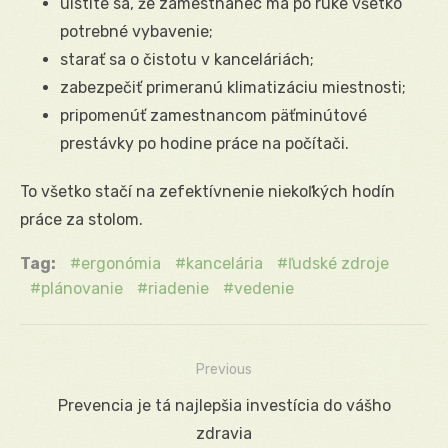
uistite sa, že zamestnanec má po ruke všetko
potrebné vybavenie;
starať sa o čistotu v kanceláriách;
zabezpečiť primeranú klimatizáciu miestnosti;
pripomenúť zamestnancom päťminútové
prestávky po hodine práce na počítači.
To všetko stačí na zefektívnenie niekoľkých hodín
práce za stolom.
Tag:
ergonómia
kancelária
ľudské zdroje
plánovanie
riadenie
vedenie
Previous
Navigácia
Previous
Prevencia je tá najlepšia investícia do vášho
v
post:
zdravia