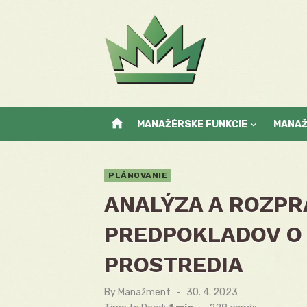
Skip
to
content
home
MANAŽÉRSKE FUNKCIE
MANA
PLÁNOVANIE
ANALÝZA A ROZPR
PREDPOKLADOV O 
PROSTREDIA
By
Manažment
Posted
30. 4. 2023
on