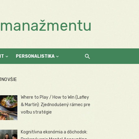
a manažmentu
NT
PERSONALISTIKA
JNOVŠIE
Where to Play / How to Win (Lafley
& Martin): Zjednodušený rámec pre
voľbu stratégie
Kognitívna ekonómia a dôchodok: