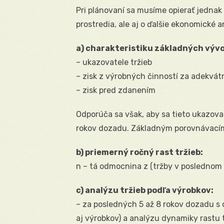
Pri plánovaní sa musíme opierať jednak
prostredia, ale aj o ďalšie ekonomické 
a) charakteristiku základných vývo
– ukazovatele tržieb
– zisk z výrobných činností za adekvát
– zisk pred zdanením
Odporúča sa však, aby sa tieto ukazovat
rokov dozadu. Základným porovnávacím 
b) priemerný ročný rast tržieb:
n – tá odmocnina z (tržby v poslednom r
c) analýzu tržieb podľa výrobkov:
– za posledných 5 až 8 rokov dozadu s
aj výrobkov) a analýzu dynamiky rastu 