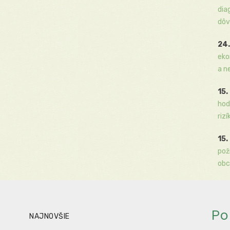
dia
dôv
24.
eko
a n
15.
hod
rizí
15.
pož
obc
Po
NAJNOVŠIE