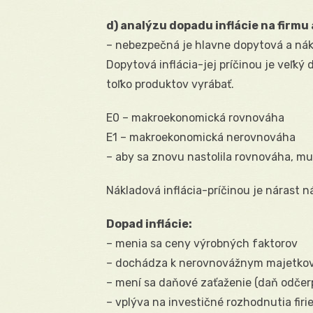
d) analýzu dopadu inflácie na firmu 
– nebezpečná je hlavne dopytová a nák
Dopytová inflácia-jej príčinou je veľký
toľko produktov vyrábať.
E0 – makroekonomická rovnováha
E1 – makroekonomická nerovnováha
– aby sa znovu nastolila rovnováha, mu
Nákladová inflácia-príčinou je nárast 
Dopad inflácie:
– menia sa ceny výrobných faktorov
– dochádza k nerovnovážnym majetkovým
– mení sa daňové zaťaženie (daň odčerp
– vplýva na investičné rozhodnutia fir