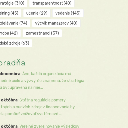
tratégie
(310)
transparentnosť
(40)
réning
(45)
učenie
(29)
vedenie
(145)
zdelávanie
(74)
výcvik manažérov
(40)
ýroba
(42)
zamestnanci
(37)
udské zdroje
(63)
oradňa
 decembra
:
Áno, každá organizácia má
inečné ciele a výzvy, čo znamená, že stratégia
í byť upravená na mie...
 októbra
:
Štátna regulácia pomery
stných a cudzích zdrojov financovania by
la pomôcť znižovať systémové ...
 októbra
:
Verejné zverejňovanie výsledkov