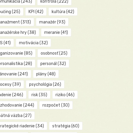
omunikácia
(243)
kontrola
(222)
oučing
(25)
KPI
(42)
kultúra
(42)
anažment
(313)
manažér
(93)
anažérske hry
(38)
meranie
(41)
IS
(41)
motivácia
(32)
rganizovanie
(85)
osobnosť
(25)
rsonalistika
(28)
personál
(32)
lánovanie
(241)
plány
(48)
rocesy
(39)
psychológia
(26)
adenie
(246)
risk
(35)
riziko
(46)
ozhodovanie
(244)
rozpočet
(30)
pätná väzba
(27)
rategické riadenie
(34)
stratégia
(60)