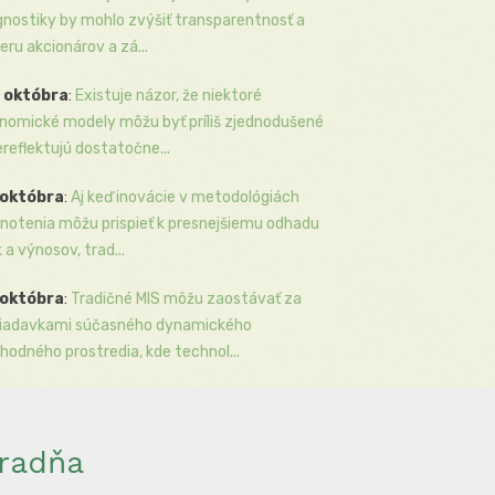
gnostiky by mohlo zvýšiť transparentnosť a
eru akcionárov a zá...
 októbra
:
Existuje názor, že niektoré
nomické modely môžu byť príliš zjednodušené
ereflektujú dostatočne...
 októbra
:
Aj keď inovácie v metodológiách
notenia môžu prispieť k presnejšiemu odhadu
k a výnosov, trad...
 októbra
:
Tradičné MIS môžu zaostávať za
iadavkami súčasného dynamického
hodného prostredia, kde technol...
radňa