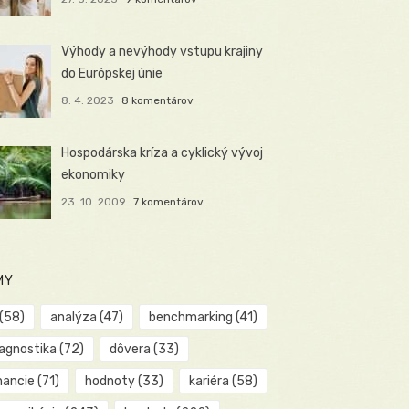
Výhody a nevýhody vstupu krajiny
do Európskej únie
8. 4. 2023
8 komentárov
Hospodárska kríza a cyklický vývoj
ekonomiky
23. 10. 2009
7 komentárov
MY
(58)
analýza
(47)
benchmarking
(41)
iagnostika
(72)
dôvera
(33)
nancie
(71)
hodnoty
(33)
kariéra
(58)