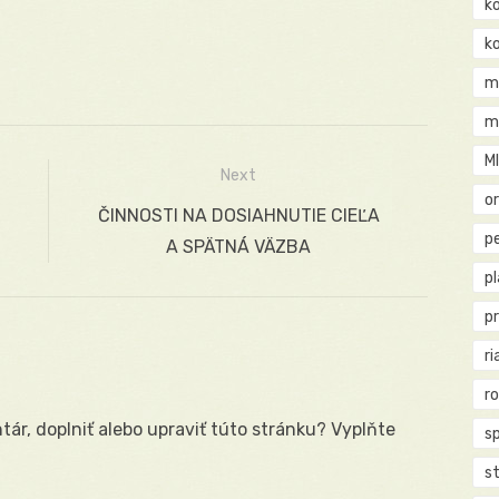
k
k
m
m
M
Next
o
Next
ČINNOSTI NA DOSIAHNUTIE CIEĽA
pe
post:
A SPÄTNÁ VÄZBA
p
p
ri
r
ár, doplniť alebo upraviť túto stránku? Vyplňte
s
st