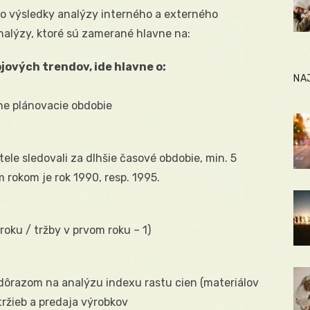
 o výsledky analýzy interného a externého
analýzy, ktoré sú zamerané hlavne na:
jových trendov, ide hlavne o:
NA
ne plánovacie obdobie
ele sledovali za dlhšie časové obdobie, min. 5
rokom je rok 1990, resp. 1995.
oku / tržby v prvom roku – 1)
 dôrazom na analýzu indexu rastu cien (materiálov
tržieb a predaja výrobkov