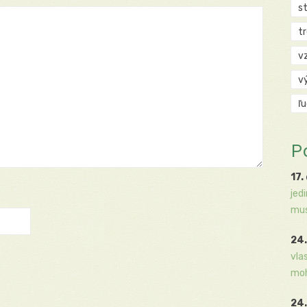
s
t
v
v
ľ
P
17.
jed
mus
24.
vla
moh
24.