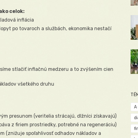
ako celok:
ladová inflácia
 dopyt po tovaroch a službách, ekonomika nestačí
síme stlačiť inflačnú medzeru a to zvýšením cien
nákladov všetkého druhu
TÉ
A
 presunom (veritelia strácajú, dlžníci získavajú)
d
áva z firiem prostriedky, potrebné na regeneráciu)
fi
iem (znižuje spoľahlivosť odhadov nákladov a