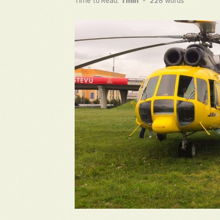
Time to Read:
1 min
-
228
words