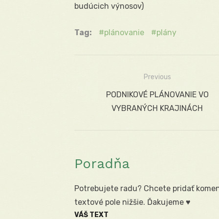
budúcich výnosov)
Tag:
plánovanie
plány
Previous
Navigácia
Previous
PODNIKOVÉ PLÁNOVANIE VO
v
post:
VYBRANÝCH KRAJINÁCH
článku
Poradňa
Potrebujete radu? Chcete pridať koment
textové pole nižšie. Ďakujeme ♥
VÁŠ TEXT