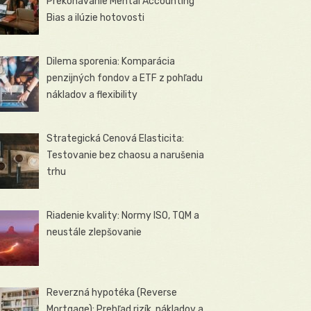
Prekonávanie Mental Accounting
Bias a ilúzie hotovosti
Dilema sporenia: Komparácia
penzijných fondov a ETF z pohľadu
nákladov a flexibility
Strategická Cenová Elasticita:
Testovanie bez chaosu a narušenia
trhu
Riadenie kvality: Normy ISO, TQM a
neustále zlepšovanie
Reverzná hypotéka (Reverse
Mortgage): Prehľad rizík, nákladov a