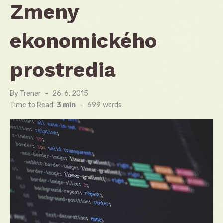
Zmeny
ekonomického
prostredia
By
Trener
Posted
26. 6. 2015
on
Time to Read:
3 min
-
699
words