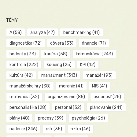
TÉMY
A
(58)
analýza
(47)
benchmarking
(41)
diagnostika
(72)
dôvera
(33)
financie
(71)
hodnoty
(33)
kariéra
(58)
komunikácia
(243)
kontrola
(222)
koučing
(25)
KPI
(42)
kultúra
(42)
manažment
(313)
manažér
(93)
manažérske hry
(38)
meranie
(41)
MIS
(41)
motivácia
(32)
organizovanie
(85)
osobnosť
(25)
personalistika
(28)
personál
(32)
plánovanie
(241)
plány
(48)
procesy
(39)
psychológia
(26)
riadenie
(246)
risk
(35)
riziko
(46)