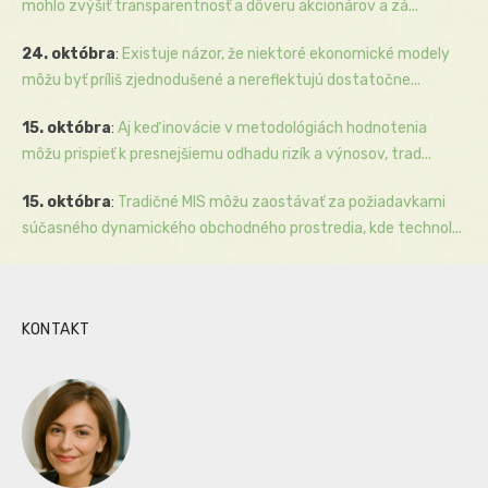
mohlo zvýšiť transparentnosť a dôveru akcionárov a zá...
24. októbra
:
Existuje názor, že niektoré ekonomické modely
môžu byť príliš zjednodušené a nereflektujú dostatočne...
15. októbra
:
Aj keď inovácie v metodológiách hodnotenia
môžu prispieť k presnejšiemu odhadu rizík a výnosov, trad...
15. októbra
:
Tradičné MIS môžu zaostávať za požiadavkami
súčasného dynamického obchodného prostredia, kde technol...
KONTAKT