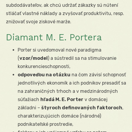
subdodávateľov, ak chcú udržať zákazky sú nútení
stláčať vlastné náklady a zvyšovať produktivitu, resp.
znižovať svoje ziskové marže.
Diamant M. E. Portera
Porter si uvedomoval nové paradigma
(
vzor/model
) a sústredil sa na stimulovanie
konkurencieschopnosti,
odpoveďou na otázku
na čom závisí schopnosť
jednotlivých ekonomík a ich podnikov presadiť sa
na zahraničných trhoch a v medzinárodných
súťažiach
hľadá M. E. Porter
v domácej
základni –
štyroch definovaných faktoroch
,
charakterizujúcich domáce (národné)
podnikateľské prostredie,