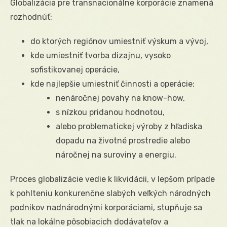
Globalizácia pre transnacionálne korporácie znamená
rozhodnúť:
do ktorých regiónov umiestniť výskum a vývoj,
kde umiestniť tvorba dizajnu, vysoko
sofistikovanej operácie,
kde najlepšie umiestniť činnosti a operácie:
nenáročnej povahy na know-how,
s nízkou pridanou hodnotou,
alebo problematickej výroby z hľadiska
dopadu na životné prostredie alebo
náročnej na suroviny a energiu.
Proces globalizácie vedie k likvidácii, v lepšom prípade
k pohlteniu konkurenčne slabých veľkých národných
podnikov nadnárodnými korporáciami, stupňuje sa
tlak na lokálne pôsobiacich dodávateľov a