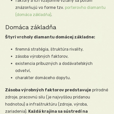
faktory a ich vzájomné vzťahy sa potom
znázorňujú vo forme tzv.
porterovho diamantu
(domáca základňa)
.
Domáca základňa
Štyri vrcholy diamantu domácej základne:
firemná stratégia, štruktúra rivality,
zásoba výrobných faktorov,
existencia príbuzných a dodávateľských
odvetví,
charakter domáceho dopytu.
Zásoba výrobných faktorov predstavuje
prírodné
zdroje, pracovnú silu (je najvyššou pridanou
hodnotou) a infraštruktúru (zdroje, výroba,
zariadenia).
Každá krajina sa sústredí na