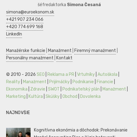
šéfredaktorka
Simona Česaná
simona@euroekonom.sk
+421 907 234 066
+420 774 699 168
LinkedIn
Manažérske funkcie
|
Manažment
|
Firemný manažment
|
Personálny manažment
|
Kontakt
© 2010 - 2026
SEO
|
Reklama a PR
|
Vrtuľníky
|
Autoškola
|
Reality
|
Manažment
|
Prijímáčky
|
Podnikanie
|
Financie
|
Ekonomika
|
Zdravie
|
SWOT
|
Podnikateľský plán
|
Manažment
|
Marketing
|
Kultúra
|
Skúšky
|
Obchod
|
Dovolenka
NAJNOVŠIE
Kognitívna ekonómia a dôchodok: Prekonávanie