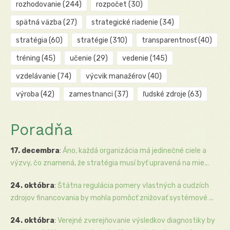
rozhodovanie
(244)
rozpočet
(30)
spätná väzba
(27)
strategické riadenie
(34)
stratégia
(60)
stratégie
(310)
transparentnosť
(40)
tréning
(45)
učenie
(29)
vedenie
(145)
vzdelávanie
(74)
výcvik manažérov
(40)
výroba
(42)
zamestnanci
(37)
ľudské zdroje
(63)
Poradňa
17. decembra
:
Áno, každá organizácia má jedinečné ciele a
výzvy, čo znamená, že stratégia musí byť upravená na mie...
24. októbra
:
Štátna regulácia pomery vlastných a cudzích
zdrojov financovania by mohla pomôcť znižovať systémové ...
24. októbra
:
Verejné zverejňovanie výsledkov diagnostiky by