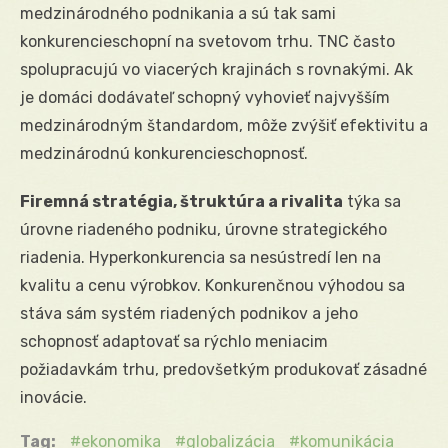
medzinárodného podnikania a sú tak sami
konkurencieschopní na svetovom trhu. TNC často
spolupracujú vo viacerých krajinách s rovnakými. Ak
je domáci dodávateľ schopný vyhovieť najvyšším
medzinárodným štandardom, môže zvýšiť efektivitu a
medzinárodnú konkurencieschopnosť.
Firemná stratégia, štruktúra a rivalita
týka sa
úrovne riadeného podniku, úrovne strategického
riadenia. Hyperkonkurencia sa nesústredí len na
kvalitu a cenu výrobkov. Konkurenčnou výhodou sa
stáva sám systém riadených podnikov a jeho
schopnosť adaptovať sa rýchlo meniacim
požiadavkám trhu, predovšetkým produkovať zásadné
inovácie.
Tag:
ekonomika
globalizácia
komunikácia