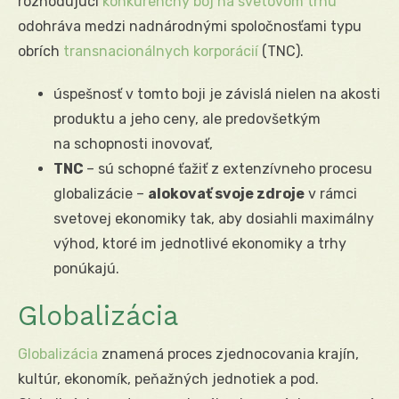
rozhodujúci
konkurenčný boj na svetovom trhu
odohráva medzi nadnárodnými spoločnosťami typu
obrích
transnacionálnych korporácií
(TNC).
úspešnosť v tomto boji je závislá nielen na akosti
produktu a jeho ceny, ale predovšetkým
na schopnosti inovovať,
TNC
– sú schopné ťažiť z extenzívneho procesu
globalizácie –
alokovať svoje zdroje
v rámci
svetovej ekonomiky tak, aby dosiahli maximálny
výhod, ktoré im jednotlivé ekonomiky a trhy
ponúkajú.
Globalizácia
Globalizácia
znamená proces zjednocovania krajín,
kultúr, ekonomík, peňažných jednotiek a pod.