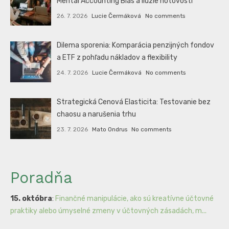
Mental Accounting Bias a ilúzie hotovosti
26. 7. 2026
Lucie Čermáková
No comments
Dilema sporenia: Komparácia penzijných fondov
a ETF z pohľadu nákladov a flexibility
24. 7. 2026
Lucie Čermáková
No comments
Strategická Cenová Elasticita: Testovanie bez
chaosu a narušenia trhu
23. 7. 2026
Mato Ondrus
No comments
Poradňa
15. októbra
:
Finančné manipulácie, ako sú kreatívne účtovné
praktiky alebo úmyselné zmeny v účtovných zásadách, m...