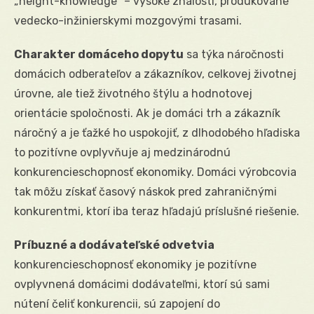
„height-knowledge“ – vysoké znalosti, produkované
vedecko-inžinierskymi mozgovými trasami.
Charakter domáceho dopytu
sa týka náročnosti
domácich odberateľov a zákazníkov, celkovej životnej
úrovne, ale tiež životného štýlu a hodnotovej
orientácie spoločnosti. Ak je domáci trh a zákazník
náročný a je ťažké ho uspokojiť, z dlhodobého hľadiska
to pozitívne ovplyvňuje aj medzinárodnú
konkurencieschopnosť ekonomiky. Domáci výrobcovia
tak môžu získať časový náskok pred zahraničnými
konkurentmi, ktorí iba teraz hľadajú príslušné riešenie.
Príbuzné a dodávateľské odvetvia
konkurencieschopnosť ekonomiky je pozitívne
ovplyvnená domácimi dodávateľmi, ktorí sú sami
nútení čeliť konkurencii, sú zapojení do