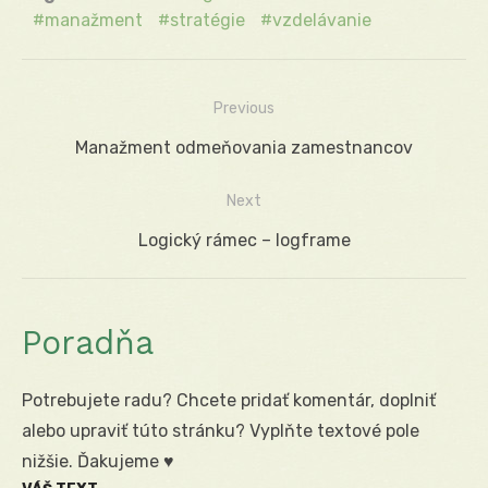
manažment
stratégie
vzdelávanie
Previous
Navigácia
Previous
Manažment odmeňovania zamestnancov
v
post:
Next
článku
Next
Logický rámec – logframe
post:
Poradňa
Potrebujete radu? Chcete pridať komentár, doplniť
alebo upraviť túto stránku? Vyplňte textové pole
nižšie. Ďakujeme ♥