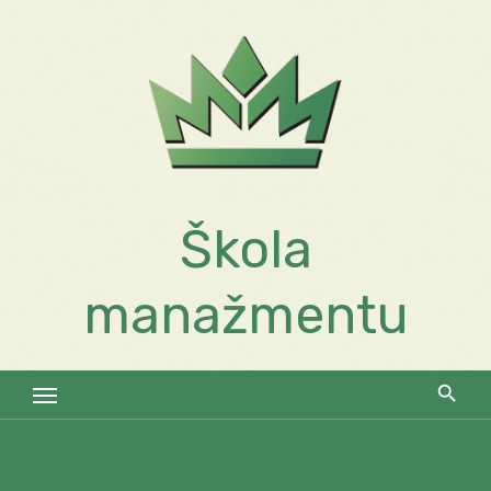
Skip
to
content
Škola
manažmentu