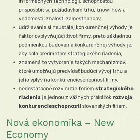
informačných technológií, schopnosťou
prispôsobiť sa požiadavkám trhu, know-how a
vedomosti, znalosti zamestnancov,
udržiavanie si neustálej konkurenčnej výhody je
faktor ovplyvňujúci život firmy, preto základnou
podmienkou budovania konkurenčnej výhody je,
aby bola predmetom strategického riadenia,
znamená to vytvorenie takých mechanizmov,
ktoré umožňujú predvídať budúci vývoj trhu a
jeho vplyv na konkurencieschopnosť firmy,
nedostatočné rozvinutie foriem
strategického
riadenia
je jednou z vážnych prekážok
rozvoja
konkurencieschopnosti
slovenských firiem.
Nová ekonomika – New
Economy