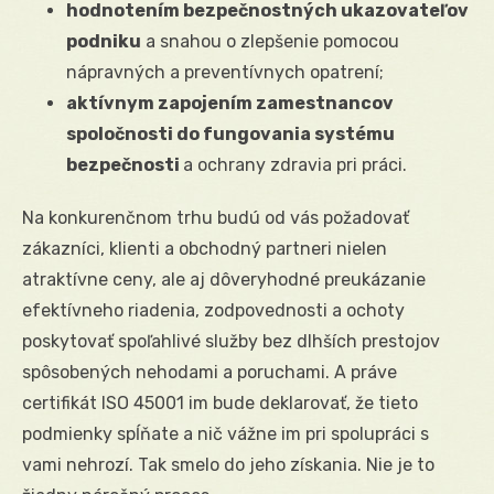
hodnotením bezpečnostných ukazovateľov
podniku
a snahou o zlepšenie pomocou
nápravných a preventívnych opatrení;
aktívnym zapojením zamestnancov
spoločnosti do fungovania systému
bezpečnosti
a ochrany zdravia pri práci.
Na konkurenčnom trhu budú od vás požadovať
zákazníci, klienti a obchodný partneri nielen
atraktívne ceny, ale aj dôveryhodné preukázanie
efektívneho riadenia, zodpovednosti a ochoty
poskytovať spoľahlivé služby bez dlhších prestojov
spôsobených nehodami a poruchami. A práve
certifikát ISO 45001 im bude deklarovať, že tieto
podmienky spĺňate a nič vážne im pri spolupráci s
vami nehrozí. Tak smelo do jeho získania. Nie je to