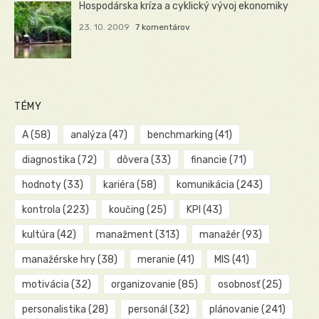
Hospodárska kríza a cyklický vývoj ekonomiky
23. 10. 2009
7 komentárov
TÉMY
A
(58)
analýza
(47)
benchmarking
(41)
diagnostika
(72)
dôvera
(33)
financie
(71)
hodnoty
(33)
kariéra
(58)
komunikácia
(243)
kontrola
(223)
koučing
(25)
KPI
(43)
kultúra
(42)
manažment
(313)
manažér
(93)
manažérske hry
(38)
meranie
(41)
MIS
(41)
motivácia
(32)
organizovanie
(85)
osobnosť
(25)
personalistika
(28)
personál
(32)
plánovanie
(241)