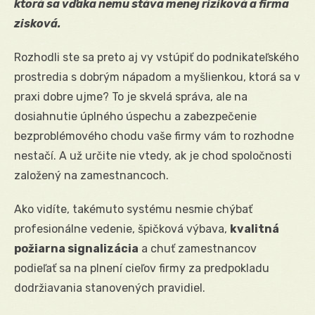
ktorá sa vďaka nemu stáva menej riziková a firma
zisková.
Rozhodli ste sa preto aj vy vstúpiť do podnikateľského
prostredia s dobrým nápadom a myšlienkou, ktorá sa v
praxi dobre ujme? To je skvelá správa, ale na
dosiahnutie úplného úspechu a zabezpečenie
bezproblémového chodu vaše firmy vám to rozhodne
nestačí. A už určite nie vtedy, ak je chod spoločnosti
založený na zamestnancoch.
Ako vidíte, takémuto systému nesmie chýbať
profesionálne vedenie, špičková výbava,
kvalitná
požiarna signalizácia
a chuť zamestnancov
podieľať sa na plnení cieľov firmy za predpokladu
dodržiavania stanovených pravidiel.