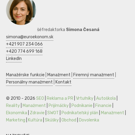
šéfredaktorka
Simona Česaná
simona@euroekonom.sk
+421 907 234 066
+420 774 699 168
LinkedIn
Manažérske funkcie
|
Manažment
|
Firemný manažment
|
Personálny manažment
|
Kontakt
© 2010 - 2026
SEO
|
Reklama a PR
|
Vrtuľníky
|
Autoškola
|
Reality
|
Manažment
|
Prijímáčky
|
Podnikanie
|
Financie
|
Ekonomika
|
Zdravie
|
SWOT
|
Podnikateľský plán
|
Manažment
|
Marketing
|
Kultúra
|
Skúšky
|
Obchod
|
Dovolenka