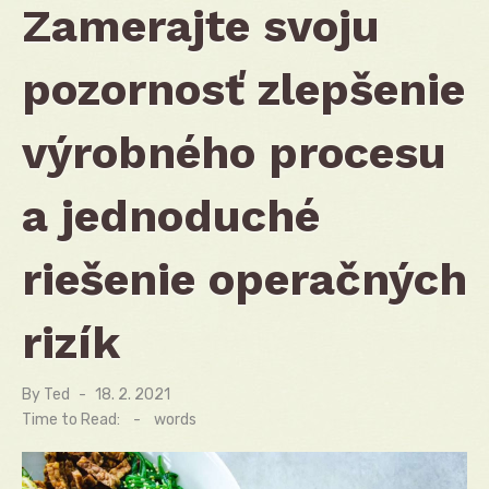
Zamerajte svoju
pozornosť zlepšenie
výrobného procesu
a jednoduché
riešenie operačných
rizík
By
Ted
Posted
18. 2. 2021
on
Time to Read:
-
words