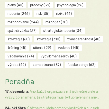
plány
(48)
procesy
(39)
psychológia
(26)
riadenie
(246)
risk
(35)
riziko
(46)
rozhodovanie
(244)
rozpočet
(30)
spätná väzba
(27)
strategické riadenie
(34)
stratégia
(60)
stratégie
(310)
transparentnosť
(40)
tréning
(45)
učenie
(29)
vedenie
(145)
vzdelávanie
(74)
výcvik manažérov
(40)
výroba
(42)
zamestnanci
(37)
ľudské zdroje
(63)
Poradňa
17. decembra
:
Áno, každá organizácia má jedinečné ciele a
výzvy, čo znamená, že stratégia musí byť upravená na mie...
24. októbra
:
Štátna regulácia pomery vlastných a cudzích