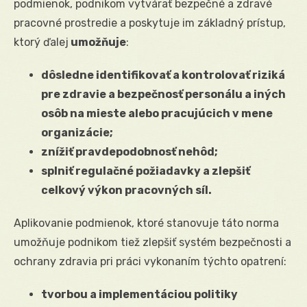
podmienok, podnikom vytvárať bezpečné a zdravé
pracovné prostredie a poskytuje im základný prístup,
ktorý ďalej
umožňuje
:
dôsledne identifikovať a kontrolovať riziká
pre zdravie a bezpečnosť personálu a iných
osôb na mieste alebo pracujúcich v mene
organizácie;
znížiť pravdepodobnosť nehôd;
splniť regulačné požiadavky a zlepšiť
celkový výkon pracovných síl.
Aplikovanie podmienok, ktoré stanovuje táto norma
umožňuje podnikom tiež zlepšiť systém bezpečnosti a
ochrany zdravia pri práci vykonaním týchto opatrení:
tvorbou a implementáciou politiky