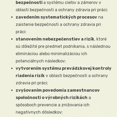
bezpečnosti
a systému cieľov a zámerov v
oblasti bezpečnosti a ochrany zdravia pri práci;
zavedením systematických procesov
na
zaistenie bezpečnosti a ochrany zdravia pri
práci;
stanovením nebezpečenstiev a rizík
, ktoré
sú dôležité pre predmet podnikania, s následnou
elimináciou alebo minimalizáciou ich
potenciálnych následkov;
vytvorením systému prevádzkovej kontroly
riadenia rizík
v oblasti bezpečnosti a ochrany
zdravia pri práci;
zvyšovaním povedomia zamestnancov
spoločnosti o výrobných rizikách
a
spôsoboch prevencie a znižovania ich
negatívnych dôsledkov;