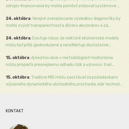
zdrojov financovania by mohla pomôcť znižovať systémové ...
24. októbra
:
Verejné zverejňovanie výsledkov diagnostiky by
mohlo zvýšiť transparentnosť a dôveru akcionárov a zá...
24. októbra
:
Existuje názor, že niektoré ekonomické modely
môžu byť príliš zjednodušené a nereflektujú dostatočne...
15. októbra
:
Aj keď inovácie v metodológiách hodnotenia
môžu prispieť k presnejšiemu odhadu rizík a výnosov, trad...
15. októbra
:
Tradičné MIS môžu zaostávať za požiadavkami
súčasného dynamického obchodného prostredia, kde technol...
KONTAKT