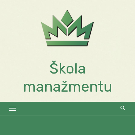
Skip
to
content
Škola
manažmentu