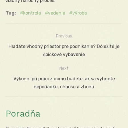
žiadny náročný proces.
Tag:
kontrola
vedenie
výroba
Previous
Navigácia
Previous
Hľadáte vhodný priestor pre podnikanie? Dôležité je
v
post:
špičkové vybavenie
článku
Next
Next
Výkonní pri práci z domu budete, ak sa vyhnete
post:
neporiadku, chaosu a zhonu
Poradňa