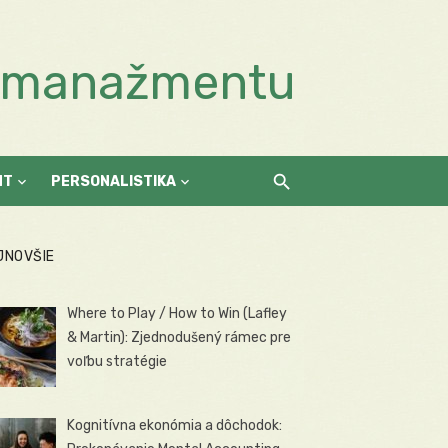
a manažmentu
NT
PERSONALISTIKA
JNOVŠIE
Where to Play / How to Win (Lafley
& Martin): Zjednodušený rámec pre
voľbu stratégie
Kognitívna ekonómia a dôchodok: