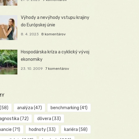
Výhody a nevýhody vstupu krajiny
do Európskej únie
8. 4. 2023
8 komentárov
Hospodárska kríza a cyklický vývoj
ekonomiky
23. 10. 2009
7 komentárov
MY
(58)
analýza
(47)
benchmarking
(41)
iagnostika
(72)
dôvera
(33)
nancie
(71)
hodnoty
(33)
kariéra
(58)