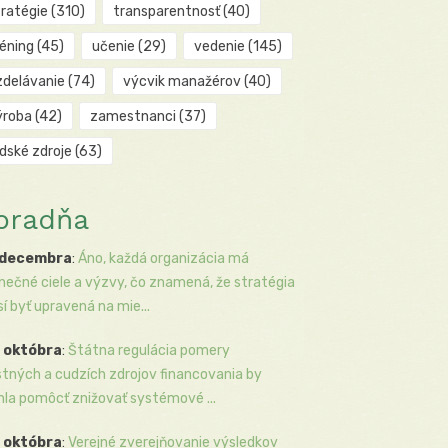
tratégie
(310)
transparentnosť
(40)
réning
(45)
učenie
(29)
vedenie
(145)
zdelávanie
(74)
výcvik manažérov
(40)
ýroba
(42)
zamestnanci
(37)
udské zdroje
(63)
oradňa
 decembra
:
Áno, každá organizácia má
inečné ciele a výzvy, čo znamená, že stratégia
í byť upravená na mie...
 októbra
:
Štátna regulácia pomery
stných a cudzích zdrojov financovania by
la pomôcť znižovať systémové ...
 októbra
:
Verejné zverejňovanie výsledkov