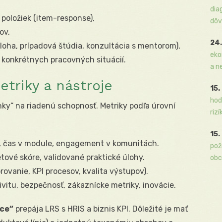
dia
položiek (item-response),
dôv
ov,
24.
loha, prípadová štúdia, konzultácia s mentorom),
eko
konkrétnych pracovných situácií.
a n
etriky a nástroje
15.
hod
nky“ na riadenú schopnosť. Metriky podľa úrovní
rizí
15.
ia, čas v module, engagement v komunitách.
pož
tové skóre, validované praktické úlohy.
obc
orovanie, KPI procesov, kvalita výstupov).
ivitu, bezpečnosť, zákaznícke metriky, inovácie.
ce“
prepája LRS s HRIS a biznis KPI. Dôležité je mať