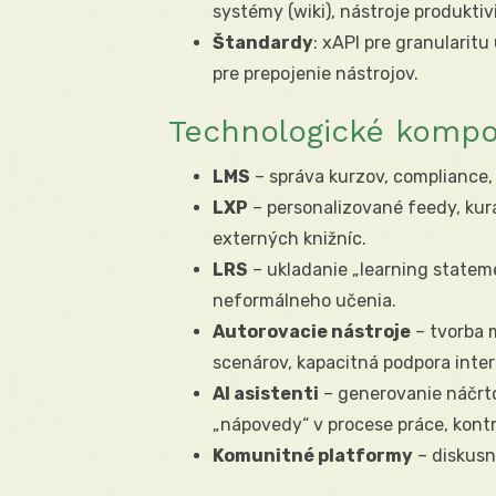
systémy (wiki), nástroje produktivi
Štandardy
: xAPI pre granularitu
pre prepojenie nástrojov.
Technologické kompo
LMS
– správa kurzov, compliance, 
LXP
– personalizované feedy, kur
externých knižníc.
LRS
– ukladanie „learning stateme
neformálneho učenia.
Autorovacie nástroje
– tvorba m
scenárov, kapacitná podpora inte
AI asistenti
– generovanie náčrto
„nápovedy“ v procese práce, kontr
Komunitné platformy
– diskusn