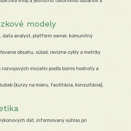
roduktová línia) a jednotnú taxonómiu obsahov a
dzkové modely
u, data analyst, platform owner, komunitný
ľovanie obsahu, súlad, revízne cykly a metriky
ia rozvojových iniciatív podľa biznis hodnoty a
služieb (kurzy na mieru, facilitácia, konzultácie),
etika
 výkonových dát, informovaný súhlas pri