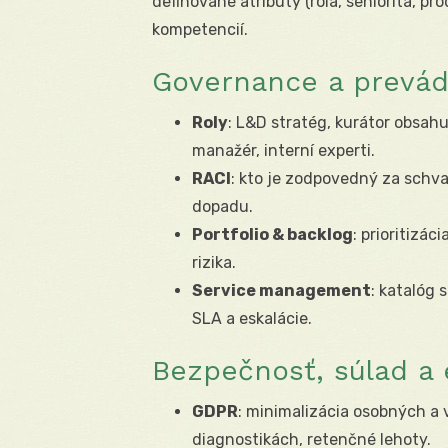
definované atribúty (rola, seniorita, p
kompetencií.
Governance a prevá
Roly
: L&D stratég, kurátor obsah
manažér, interní experti.
RACI
: kto je zodpovedný za schva
dopadu.
Portfolio & backlog
: prioritizác
rizika.
Service management
: katalóg 
SLA a eskalácie.
Bezpečnosť, súlad a 
GDPR
: minimalizácia osobných a
diagnostikách, retenčné lehoty.