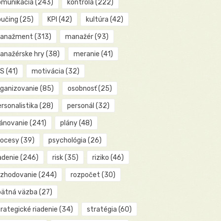
omunikácia
(243)
kontrola
(222)
oučing
(25)
KPI
(42)
kultúra
(42)
anažment
(313)
manažér
(93)
anažérske hry
(38)
meranie
(41)
IS
(41)
motivácia
(32)
rganizovanie
(85)
osobnosť
(25)
rsonalistika
(28)
personál
(32)
lánovanie
(241)
plány
(48)
rocesy
(39)
psychológia
(26)
adenie
(246)
risk
(35)
riziko
(46)
ozhodovanie
(244)
rozpočet
(30)
pätná väzba
(27)
rategické riadenie
(34)
stratégia
(60)