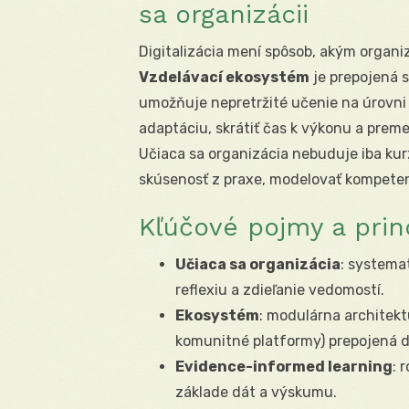
sa organizácii
Digitalizácia mení spôsob, akým organiz
Vzdelávací ekosystém
je prepojená s
umožňuje nepretržité učenie na úrovni j
adaptáciu, skrátiť čas k výkonu a prem
Učiaca sa organizácia nebuduje iba ku
skúsenosť z praxe, modelovať kompeten
Kľúčové pojmy a prin
Učiaca sa organizácia
: systema
reflexiu a zdieľanie vedomostí.
Ekosystém
: modulárna architekt
komunitné platformy) prepojená 
Evidence-informed learning
: 
základe dát a výskumu.