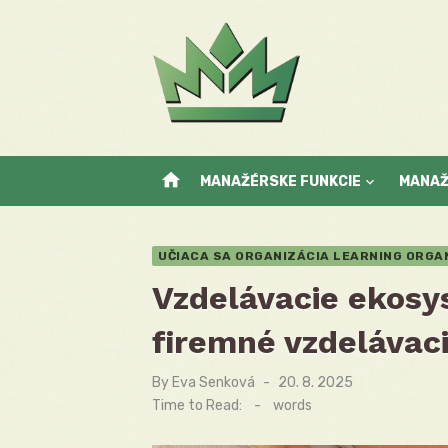
Skip
to
content
home
MANAŽÉRSKE FUNKCIE
MANA
UČIACA SA ORGANIZÁCIA LEARNING ORGA
Vzdelávacie ekosys
firemné vzdelávac
By
Eva Senková
Posted
20. 8. 2025
on
Time to Read:
-
words