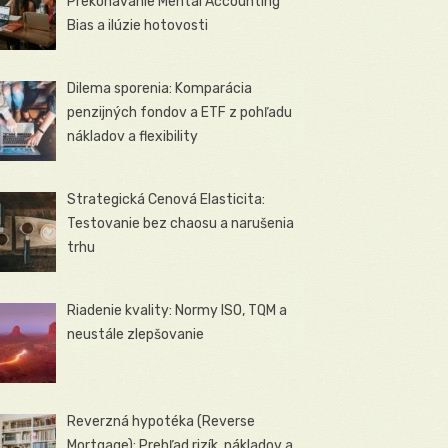
Prekonávanie Mental Accounting
Bias a ilúzie hotovosti
Dilema sporenia: Komparácia
penzijných fondov a ETF z pohľadu
nákladov a flexibility
Strategická Cenová Elasticita:
Testovanie bez chaosu a narušenia
trhu
Riadenie kvality: Normy ISO, TQM a
neustále zlepšovanie
Reverzná hypotéka (Reverse
Mortgage): Prehľad rizík, nákladov a