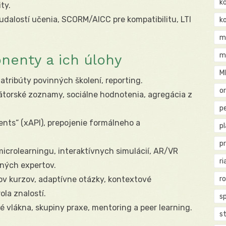
k
ty.
 udalostí učenia, SCORM/AICC pre kompatibilitu, LTI
k
m
m
nenty a ich úlohy
M
atribúty povinných školení, reporting.
o
átorské zoznamy, sociálne hodnotenia, agregácia z
pe
nts“ (xAPI), prepojenie formálneho a
p
p
icrolearningu, interaktívnych simulácií, AR/VR
ri
rných expertov.
v kurzov, adaptívne otázky, kontextové
r
ola znalostí.
s
é vlákna, skupiny praxe, mentoring a peer learning.
st