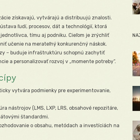
ácie získavajú, vytvárajú a distribuujú znalosti.
ústava ľudí, procesov, dát a technológií, ktorá
ednotlivca, tímu aj podniku. Cieľom je zrýchliť
NA
eniť učenie na merateľný konkurenčný náskok.
rzy – buduje infraštruktúru schopnú zachytiť
cie a personalizovať rozvoj v „momente potreby“.
cípy
ticky vytvára podmienky pre experimentovanie,
úra nástrojov (LMS, LXP, LRS, obsahové repozitáre,
dátovými štandardmi.
rozhodovanie o obsahu, metódach a investíciách na