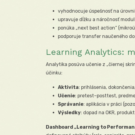
vyhodnocuje úspešnosť na úrovni 
upravuje dĺžku a náročnosť modul
ponúka „next best action“ (mikroú
podporuje transfer naučeného do 
Learning Analytics: m
Analytika posúva učenie z „čiernej skri
účinku:
Aktivita
: prihlásenia, dokončen
Učenie
: pretest–posttest, predme
Správanie
: aplikácia v práci (poz
Výsledky
: dopad na OKR, produkt
Dashboard „Learning to Performan