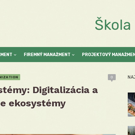
Škol
ŽMENT
FIREMNÝ MANAŽMENT
PROJEKTOVÝ MANAŽME
NA
NIZATION
0
témy: Digitalizácia a
ie ekosystémy