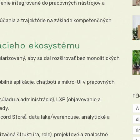
čenie integrované do pracovných nástrojov a
rúčania a trajektórie na základe kompetenčných
vacieho ekosystému
arizovaný, aby sa dal rozširovať bez monolitických
mobilné aplikácie, chatboti a mikro-UI v pracovných
TÉ
 súladu a administrácie), LXP (objavovanie a
edy.
A
ecord Store), data lake/warehouse, analytické a
d
fi
izačná štruktúra, role), projektové a znalostné