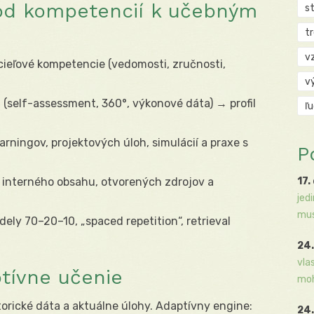
 od kompetencií k učebným
s
t
v
 cieľové kompetencie (vedomosti, zručnosti,
v
a (self-assessment, 360°, výkonové dáta) → profil
ľ
arningov, projektových úloh, simulácií a praxe s
P
 interného obsahu, otvorených zdrojov a
17.
jed
mus
dely 70–20–10, „spaced repetition“, retrieval
24.
vla
ptívne učenie
moh
istorické dáta a aktuálne úlohy. Adaptívny engine:
24.