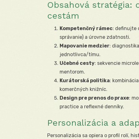
Obsahová stratégia:
cestám
Kompetenčný rámec
: definujte
správanie) a úrovne zdatnosti.
Mapovanie medzier
: diagnostik
jednotlivca/tímu.
Učebné cesty
: sekvencie microle
mentorom.
Kurátorská politika
: kombinácia
komerčných knižníc.
Design pre prenos do praxe
: mo
practice a reflexné denníky.
Personalizácia a ada
Personalizácia sa opiera o profil rolí, h