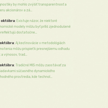
gnostiky by mohlo zvýšiť transparentnosť a
eru akcionárov a zá...
 októbra
:
Existuje názor, že niektoré
nomické modely môžu byť príliš zjednodušené
ereflektujú dostatočne...
 októbra
:
Aj keď inovácie v metodológiách
notenia môžu prispieť k presnejšiemu odhadu
k a výnosov, trad...
 októbra
:
Tradičné MIS môžu zaostávať za
iadavkami súčasného dynamického
hodného prostredia, kde technol...